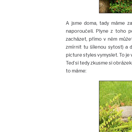
A jsme doma, tady máme zase
naporoučeli. Plyne z toho 
zacházet, přímo v něm můžet
zmírnit tu šílenou sytost) a
picture styles vymyslet. To je
Teď si tedy zkusme si obráze
to máme: