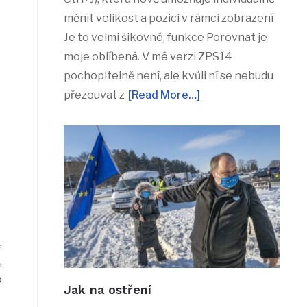
měnit velikost a pozici v rámci zobrazení
Je to velmi šikovné, funkce Porovnat je
moje oblíbená. V mé verzi ZPS14
pochopitelně není, ale kvůli ní se nebudu
přezouvat z
[Read More…]
,
,
o
Jak na ostření