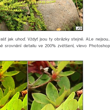
rašť jak uhoď. Vždyť jsou ty obrázky stejné. ALe nejsou
é srovnání detailu ve 200% zvětšení, vlevo Photoshop