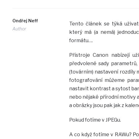
Ondřej Neff
Tento článek se týká uživat
Author
který má (a nemá) jednodu
formátu….
Přístroje Canon nabízejí u
předvolené sady parametrů, 
(továrním) nastavení rozdíly m
fotografování můžeme param
nastavit kontrast a sytost bar
nebo nějaké přírodní motivy 
a obrázky jsou pak jak z kalen
Pokud fotíme v JPEGu.
A co když fotíme v RAWu? Po