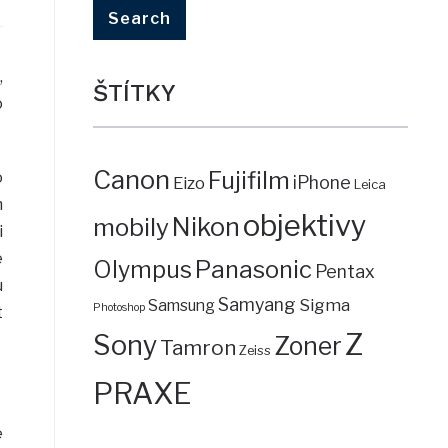
,
ŠTÍTKY
o
Canon
Fujifilm
o
iPhone
Eizo
Leica
m
objektivy
mobily
Nikon
i
e
Panasonic
Olympus
Pentax
u
Samyang
Sigma
Samsung
Photoshop
t
Z
Sony
Zoner
Tamron
Zeiss
PRAXE
é