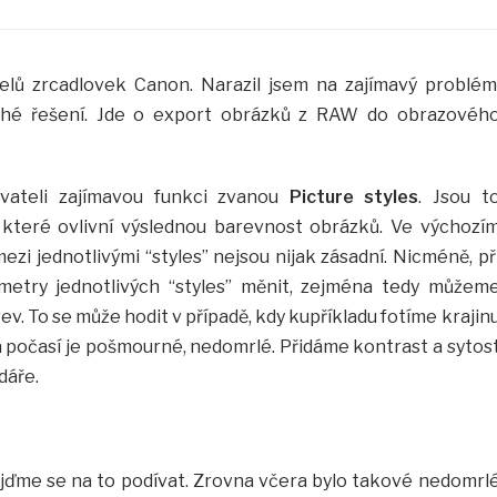
elů zrcadlovek Canon. Narazil jsem na zajímavý problém
ché řešení. Jde o export obrázků z RAW do obrazovéh
živateli zajímavou funkci zvanou
Picture styles
. Jsou t
které ovlivní výslednou barevnost obrázků. Ve výchozí
ezi jednotlivými “styles” nejsou nijak zásadní. Nicméně, př
etry jednotlivých “styles” měnit, zejména tedy můžem
ev. To se může hodit v případě, kdy kupříkladu fotíme krajin
a počasí je pošmourné, nedomrlé. Přidáme kontrast a sytos
dáře.
jďme se na to podívat. Zrovna včera bylo takové nedomrl