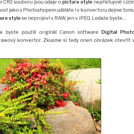
m CR2 souboru jsou údaje o
picture style
nepřístupné cizí
ost jako s Photoshopem uděláte i v konvertoru dejme tom
ure style
se neprojeví v RAW, jen v JPEG. Ledaže byste…
že byste použili originál Canon software
Digital Phot
 rawový konvertor. Zkusme si tedy onen obrázek otevřít 