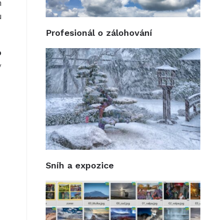
m
u
Profesionál o zálohování
o
v
Sníh a expozice