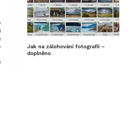
e
i
ě
Jak na zálohování fotografií –
é
doplněno
y