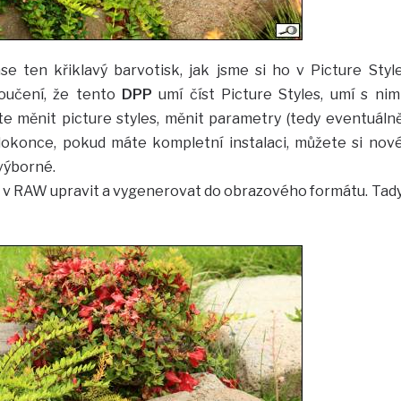
 ten křiklavý barvotisk, jak jsme si ho v Picture Styl
poučení, že tento
DPP
umí číst Picture Styles, umí s nim
e měnit picture styles, měnit parametry (tedy eventuáln
 dokonce, pokud máte kompletní instalaci, můžete si nov
 výborné.
k v RAW upravit a vygenerovat do obrazového formátu. Tad