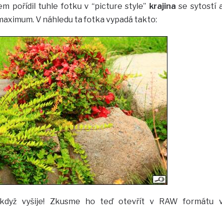
m pořídil tuhle fotku v “picture style”
krajina
se sytostí 
aximum. V náhledu ta fotka vypadá takto:
 když vyšije! Zkusme ho teď otevřít v RAW formátu 