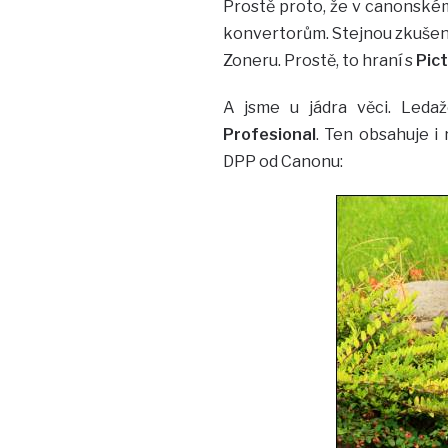
Prostě proto, že v canonské
konvertorům. Stejnou zkušen
Zoneru. Prostě, to hraní s
Pict
A jsme u jádra věci. Leda
Profesional
. Ten obsahuje i
DPP od Canonu: