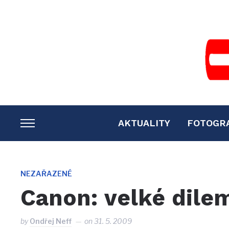
AKTUALITY
FOTOGR
TOGGLE
SIDEBAR
&
NAVIGATION
NEZAŘAZENÉ
Canon: velké dile
by
Ondřej Neff
on
31. 5. 2009