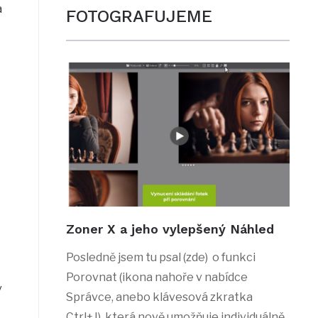
a
FOTOGRAFUJEME
Zoner X a jeho vylepšený Náhled
Posledně jsem tu psal (zde) o funkci
Porovnat (ikona nahoře v nabídce
v
Správce, anebo klávesová zkratka
Ctrl+J), která nově umožňuje individuálně