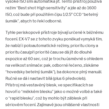
vysoké ISO smí automatika jít. Tento přístroj používá
režim “Best shot High sensitivity” a jde až do 1600
ISO, což bude při použitém čipu 1/2.5″ CCD “betelný
šumák”, abych to řekl odborně.
Tyhle periskopové přístroje bývají určené k běžnému
focení. EX-V7 se z tohoto zvyku poněkud vymyká tím,
že nabízí i poloautomatické režimy, prioritu clony a
prioritu času(při prioritě času se dá jít do dlouhé
expozice až 60 sec, což je trochu úsměvné s ohledem
na velikost snímače: pak, odborně řečeno, získáme
“hovedsky betelný šumák”), ba dokonce plný manuál.
Ručně se dá i nastavit bílá (plus 6 předvoleb).
Přístroj má vestavěný blesk, ve specifikacích se
hovoří o “měkkém blesku” jako o možné volbě a také
o “rapid blesku”, což by mohlo být záblesk při
sériovém focení. Zajímavé jsou ohlášené vlastnosti