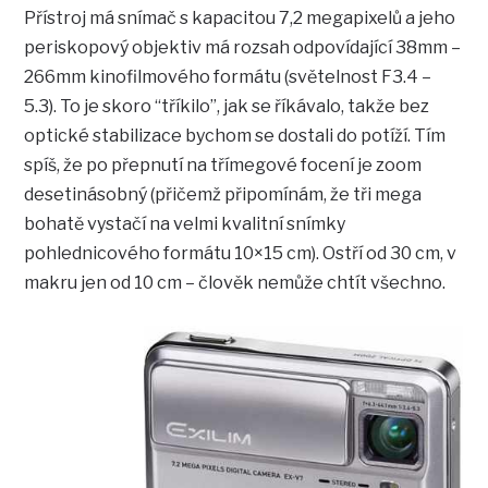
Přístroj má snímač s kapacitou 7,2 megapixelů a jeho
periskopový objektiv má rozsah odpovídající 38mm –
266mm kinofilmového formátu (světelnost F3.4 –
5.3). To je skoro “tříkilo”, jak se říkávalo, takže bez
optické stabilizace bychom se dostali do potíží. Tím
spíš, že po přepnutí na třímegové focení je zoom
desetinásobný (přičemž připomínám, že tři mega
bohatě vystačí na velmi kvalitní snímky
pohlednicového formátu 10×15 cm). Ostří od 30 cm, v
makru jen od 10 cm – člověk nemůže chtít všechno.