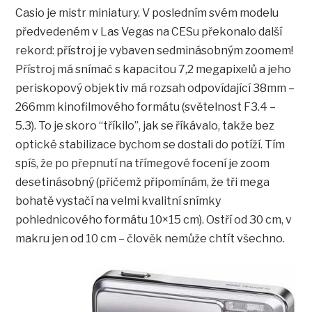
Casio je mistr miniatury. V posledním svém modelu
předvedeném v Las Vegas na CESu překonalo další
rekord: přístroj je vybaven sedminásobným zoomem!
Přístroj má snímač s kapacitou 7,2 megapixelů a jeho
periskopový objektiv má rozsah odpovídající 38mm –
266mm kinofilmového formátu (světelnost F3.4 –
5.3). To je skoro “tříkilo”, jak se říkávalo, takže bez
optické stabilizace bychom se dostali do potíží. Tím
spíš, že po přepnutí na třímegové focení je zoom
desetinásobný (přičemž připomínám, že tři mega
bohatě vystačí na velmi kvalitní snímky
pohlednicového formátu 10×15 cm). Ostří od 30 cm, v
makru jen od 10 cm – člověk nemůže chtít všechno.