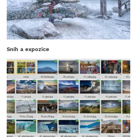
Sníh a expozice