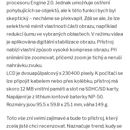
procesoru Engine 2.0. Jednak umožňuje ostření
pohybujících se objektů, ale k této funkci bych byl
skeptický – necháme se překvapit. Zdá se ale, že lze
selektivně měnit vlastnosti části obrazu, například
redukcí šumu ve vybraných oblastech. V režimu videa
je aplikována digitální stabilizace obrazu. Přístroj
nabízí vlastní způsob vysoké komprese obrazu. Při
snímání lze zoomovat, přičemž zoom je tichý a neruší
nahrávku zvuku.
LCD je dvouapůlpalcový s 230400 pixely. K počítači se
lze připojit kabelem nebo přes kolébku, přístroj má
skoro 12 MB vnitřní paměti a slot na SDHC/SD karty.
Napájení je z lithium iontové baterky NP-50.
Rozměry jsou 95.5 x 59.8 x 25.1 mm, váha 149 g.
Toto vše zní velmi zajímavě a bude to přístroj, který
zcela jistě chci recenzovat. Naznačuje trend, kudy se