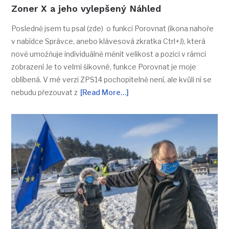
Zoner X a jeho vylepšený Náhled
Posledně jsem tu psal (zde) o funkci Porovnat (ikona nahoře
v nabídce Správce, anebo klávesová zkratka Ctrl+J), která
nově umožňuje individuálně měnit velikost a pozici v rámci
zobrazení Je to velmi šikovné, funkce Porovnat je moje
oblíbená. V mé verzi ZPS14 pochopitelně není, ale kvůli ní se
nebudu přezouvat z
[Read More…]