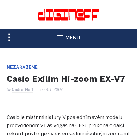
TOGGLE
MENU
SIDEBAR
&
NAVIGATION
NEZAŘAZENÉ
Casio Exilim Hi-zoom EX-V7
by
Ondřej Neff
on
8. 1. 2007
Casio je mistr miniatury. V posledním svém modelu
předvedeném v Las Vegas na CESu překonalo další
rekord: přístroj je vybaven sedminásobným zoomem!