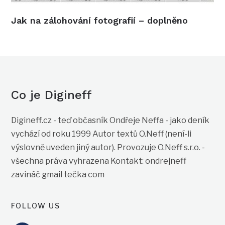
Jak na zálohování fotografií – doplněno
Co je Digineff
Digineff.cz - teď občasník Ondřeje Neffa - jako deník
vychází od roku 1999 Autor textů O.Neff (není-li
výslovně uveden jiný autor). Provozuje O.Neff s.r.o. -
všechna práva vyhrazena Kontakt: ondrejneff
zavináč gmail tečka com
FOLLOW US