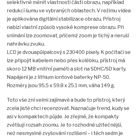
selektivně měnit vlastnosti části obrazu, například
redukcí šumu ve vybraných oblastech. V režimu videa
je aplikována digitální stabilizace obrazu. Přístroj
nabízí vlastní způsob vysoké komprese obrazu. Při
snímání lze zoomovat, přičemž zoom je tichý a neruší
nahrávku zvuku.
LCD je dvouapůlpalcový s 230400 pixely. K počítači se
lze připojit kabelem nebo přes kolébku, přístroj má
skoro 12 MB vnitřní paměti a slot na SDHC/SD karty.
Napájení je z lithium iontové baterky NP-50.
Rozměry jsou 95.5 x 59.8 x 25.1 mm, váha 149 g.
Toto vše zní velmi zajímavě a bude to přístroj, který
zcela jistě chci recenzovat. Naznačuje trend, kudy se
asi v kompaktech půjde. Je zřejmé, že kompakty
zvětšují rozsah zoomu. Je to rozhodně užitečnější,
než nesmyslné zvyšování rozlišení – i těch sedm je