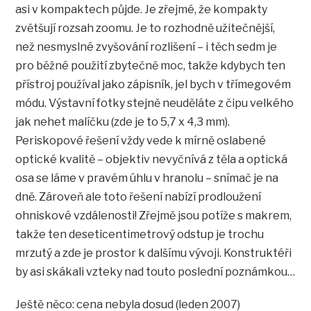
asi v kompaktech půjde. Je zřejmé, že kompakty
zvětšují rozsah zoomu. Je to rozhodně užitečnější,
než nesmyslné zvyšování rozlišení – i těch sedm je
pro běžné použití zbytečně moc, takže kdybych ten
přístroj používal jako zápisník, jel bych v třímegovém
módu. Výstavní fotky stejně neuděláte z čipu velkého
jak nehet malíčku (zde je to 5,7 x 4,3 mm).
Periskopové řešení vždy vede k mírně oslabené
optické kvalitě – objektiv nevyčnívá z těla a optická
osa se láme v pravém úhlu v hranolu – snímač je na
dně. Zároveň ale toto řešení nabízí prodloužení
ohniskové vzdálenosti! Zřejmě jsou potíže s makrem,
takže ten deseticentimetrový odstup je trochu
mrzutý a zde je prostor k dalšímu vývoji. Konstruktéři
by asi skákali vzteky nad touto poslední poznámkou…
Ještě něco: cena nebyla dosud (leden 2007)