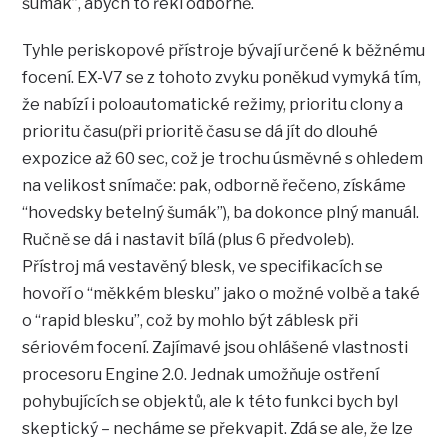
šumák”, abych to řekl odborně.
Tyhle periskopové přístroje bývají určené k běžnému
focení. EX-V7 se z tohoto zvyku poněkud vymyká tím,
že nabízí i poloautomatické režimy, prioritu clony a
prioritu času(při prioritě času se dá jít do dlouhé
expozice až 60 sec, což je trochu úsměvné s ohledem
na velikost snímače: pak, odborně řečeno, získáme
“hovedsky betelný šumák”), ba dokonce plný manuál.
Ručně se dá i nastavit bílá (plus 6 předvoleb).
Přístroj má vestavěný blesk, ve specifikacích se
hovoří o “měkkém blesku” jako o možné volbě a také
o “rapid blesku”, což by mohlo být záblesk při
sériovém focení. Zajímavé jsou ohlášené vlastnosti
procesoru Engine 2.0. Jednak umožňuje ostření
pohybujících se objektů, ale k této funkci bych byl
skeptický – necháme se překvapit. Zdá se ale, že lze