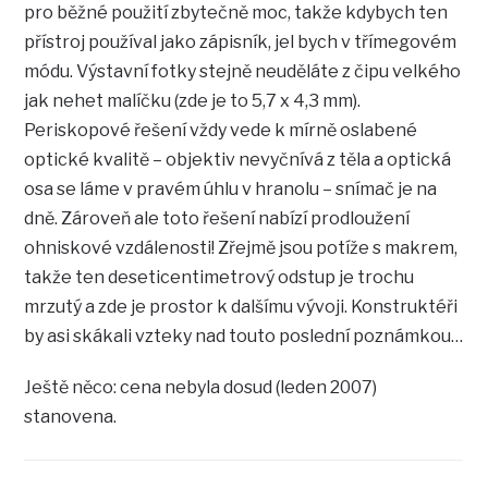
pro běžné použití zbytečně moc, takže kdybych ten
přístroj používal jako zápisník, jel bych v třímegovém
módu. Výstavní fotky stejně neuděláte z čipu velkého
jak nehet malíčku (zde je to 5,7 x 4,3 mm).
Periskopové řešení vždy vede k mírně oslabené
optické kvalitě – objektiv nevyčnívá z těla a optická
osa se láme v pravém úhlu v hranolu – snímač je na
dně. Zároveň ale toto řešení nabízí prodloužení
ohniskové vzdálenosti! Zřejmě jsou potíže s makrem,
takže ten deseticentimetrový odstup je trochu
mrzutý a zde je prostor k dalšímu vývoji. Konstruktéři
by asi skákali vzteky nad touto poslední poznámkou…
Ještě něco: cena nebyla dosud (leden 2007)
stanovena.