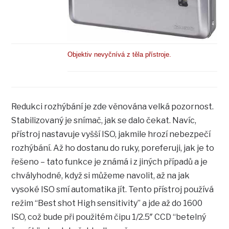
Objektiv nevyčnívá z těla přístroje.
Redukci rozhýbání je zde věnována velká pozornost.
Stabilizovaný je snímač, jak se dalo čekat. Navíc,
přístroj nastavuje vyšší ISO, jakmile hrozí nebezpečí
rozhýbání. Až ho dostanu do ruky, poreferuji, jak je to
řešeno – tato funkce je známá i z jiných případů a je
chvályhodné, když si můžeme navolit, až na jak
vysoké ISO smí automatika jít. Tento přístroj používá
režim “Best shot High sensitivity” a jde až do 1600
ISO, což bude při použitém čipu 1/2.5″ CCD “betelný