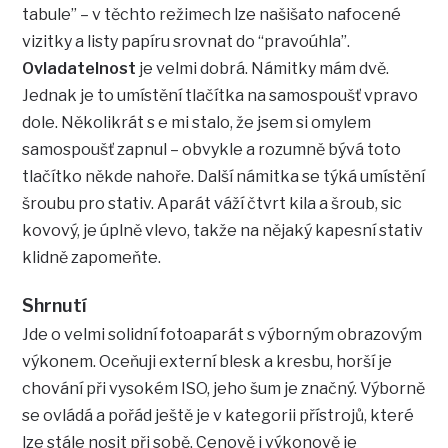
tabule” – v těchto režimech lze našišato nafocené
vizitky a listy papíru srovnat do “pravoúhla”.
Ovladatelnost
je velmi dobrá. Námitky mám dvě.
Jednak je to umístění tlačítka na samospoušť vpravo
dole. Několikrát s e mi stalo, že jsem si omylem
samospoušť zapnul – obvykle a rozumně bývá toto
tlačítko někde nahoře. Další námitka se týká umístění
šroubu pro stativ. Aparát váží čtvrt kila a šroub, sic
kovový, je úplně vlevo, takže na nějaký kapesní stativ
klidně zapomeňte.
Shrnutí
Jde o velmi solidní fotoaparát s výborným obrazovým
výkonem. Oceňuji externí blesk a kresbu, horší je
chování při vysokém ISO, jeho šum je značný. Výborně
se ovládá a pořád ještě je v kategorii přístrojů, které
lze stále nosit při sobě. Cenově i výkonově je