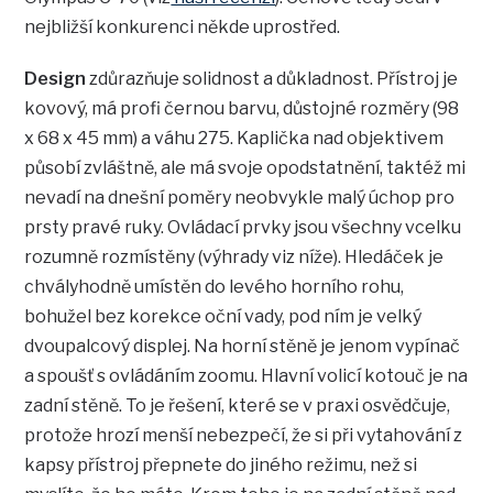
nejbližší konkurenci někde uprostřed.
Design
zdůrazňuje solidnost a důkladnost. Přístroj je
kovový, má profi černou barvu, důstojné rozměry (98
x 68 x 45 mm) a váhu 275. Kaplička nad objektivem
působí zvláštně, ale má svoje opodstatnění, taktéž mi
nevadí na dnešní poměry neobvykle malý úchop pro
prsty pravé ruky. Ovládací prvky jsou všechny vcelku
rozumně rozmístěny (výhrady viz níže). Hledáček je
chvályhodně umístěn do levého horního rohu,
bohužel bez korekce oční vady, pod ním je velký
dvoupalcový displej. Na horní stěně je jenom vypínač
a spoušť s ovládáním zoomu. Hlavní volicí kotouč je na
zadní stěně. To je řešení, které se v praxi osvědčuje,
protože hrozí menší nebezpečí, že si při vytahování z
kapsy přístroj přepnete do jiného režimu, než si