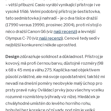
– větší příbuzní. Casio vyrábí vynikající přístroje i ve
vysoké třídě. Velmi podobný přístroj je šestistovka,
tato sedmistovka ji nahradí – je o dva tisíce dražší
(17990 versus 19990, prosinec 2004), proti ní stojí o
něco dražší Canon G6 (viz
naši recenzi
) a levnější
Olympus C-70 (viz
naši recenzi
). Cenově tedy sedí v
nejbližší konkurenci někde uprostřed.
Design
zdůrazňuje solidnost a důkladnost. Přístroj je
kovový, má profi černou barvu, důstojné rozměry (98
x 68 x 45 mm) a váhu 275. Kaplička nad objektivem
působí zvláštně, ale má svoje opodstatnění, taktéž mi
nevadí na dnešní poměry neobvykle malý úchop pro
prsty pravé ruky. Ovládací prvky jsou všechny vcelku
rozumně rozmístěny (výhrady viz níže). Hledáček je
chvályhodně umístěn do levého horního rohu,
bohužel bez korekce oční vady, pod ním je velký