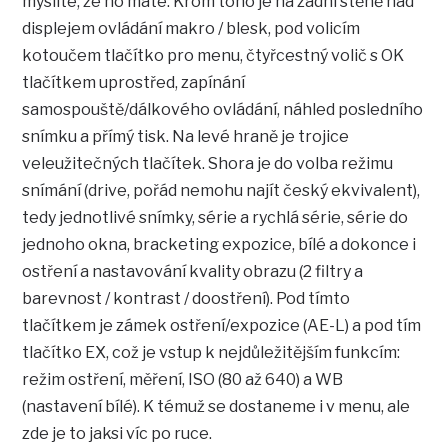
myslíte, že ho máte. Krom toho je na zadní stěně nad
displejem ovládání makro / blesk, pod volicím
kotoučem tlačítko pro menu, čtyřcestný volič s OK
tlačítkem uprostřed, zapínání
samospouště/dálkového ovládání, náhled posledního
snímku a přímý tisk. Na levé hraně je trojice
veleužitečných tlačítek. Shora je do volba režimu
snímání (drive, pořád nemohu najít český ekvivalent),
tedy jednotlivé snímky, série a rychlá série, série do
jednoho okna, bracketing expozice, bílé a dokonce i
ostření a nastavování kvality obrazu (2 filtry a
barevnost / kontrast / doostření). Pod tímto
tlačítkem je zámek ostření/expozice (AE-L) a pod tím
tlačítko EX, což je vstup k nejdůležitějším funkcím:
režim ostření, měření, ISO (80 až 640) a WB
(nastavení bílé). K témuž se dostaneme i v menu, ale
zde je to jaksi víc po ruce.