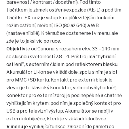
barevnost / kontrast / doostření). Pod tímto
tlačítkem je zámek ostření/expozice (AE-L) a pod tím
tlačítko EX, což je vstup k nejdůležitějším funkcím:
režim ostření, měření, ISO (80 až 640) a WB
(nastavení bílé). K témuž se dostaneme i v menu, ale
zde je to jaksi víc po ruce.
Objektiv
je od Canonu, s rozsahem ekv. 33 – 140 mm
se slušnou světelností 2.8 – 4. Přístroj má “hybridní
ostření”, s externím čidlem pod reflektorem blesku.
Akumulátor Li-ion se vkládá dole, spolu s ním je slot
pro MMC / SD kartu. Kontakt pro externí blesk je
vlevo (je to klasický konektor, velmi chvályhodné!!),
konektor pro externí zdroj je pod nepěkně a chatrně
vyhlížejícím krytem; pod ním je společný kontakt pro
USB a pro televizní výstup. Akumulátor se nabíjí v
externí dobíječce, která je v základní dodávce.
V menu
je vynikající funkce, založení do paměti co