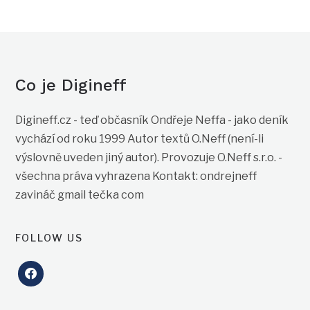
Co je Digineff
Digineff.cz - teď občasník Ondřeje Neffa - jako deník
vychází od roku 1999 Autor textů O.Neff (není-li
výslovně uveden jiný autor). Provozuje O.Neff s.r.o. -
všechna práva vyhrazena Kontakt: ondrejneff
zavináč gmail tečka com
FOLLOW US
facebook