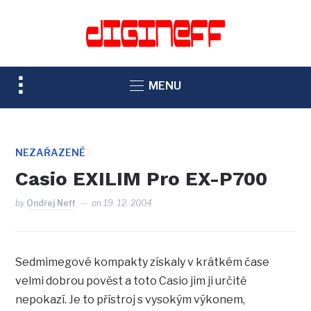
TOGGLE
MENU
SIDEBAR
&
NAVIGATION
NEZAŘAZENÉ
Casio EXILIM Pro EX-P700
by
Ondřej Neff
on
19. 12. 2004
Sedmimegové kompakty získaly v krátkém čase
velmi dobrou pověst a toto Casio jim ji určitě
nepokazí. Je to přístroj s vysokým výkonem,