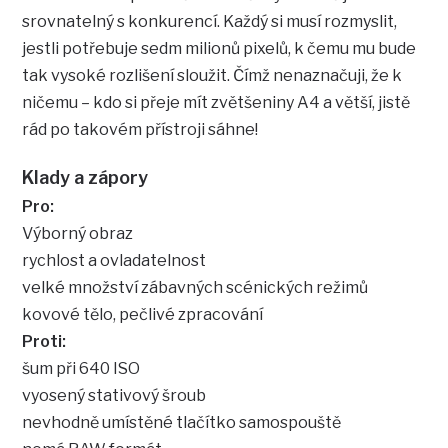
srovnatelný s konkurencí. Každý si musí rozmyslit,
jestli potřebuje sedm milionů pixelů, k čemu mu bude
tak vysoké rozlišení sloužit. Čímž nenaznačuji, že k
ničemu – kdo si přeje mít zvětšeniny A4 a větší, jistě
rád po takovém přístroji sáhne!
Klady a zápory
Pro:
Výborný obraz
rychlost a ovladatelnost
velké množství zábavných scénických režimů
kovové tělo, pečlivé zpracování
Proti:
šum při 640 ISO
vyosený stativový šroub
nevhodně umístěné tlačítko samospouště