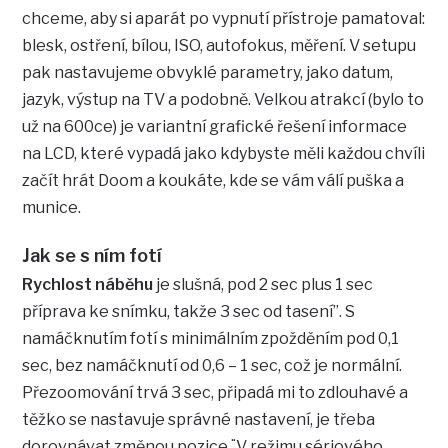
chceme, aby si aparát po vypnutí přístroje pamatoval:
blesk, ostření, bílou, ISO, autofokus, měření. V setupu
pak nastavujeme obvyklé parametry, jako datum,
jazyk, výstup na TV a podobně. Velkou atrakcí (bylo to
už na 600ce) je variantní grafické řešení informace
na LCD, které vypadá jako kdybyste měli každou chvíli
začít hrát Doom a koukáte, kde se vám válí puška a
munice.
Jak se s ním fotí
Rychlost náběhu
je slušná, pod 2 sec plus 1 sec
příprava ke snímku, takže 3 sec od tasení”. S
namáčknutím fotí s minimálním zpožděním pod 0,1
sec, bez namáčknutí od 0,6 – 1 sec, což je normální.
Přezoomování trvá 3 sec, připadá mi to zdlouhavé a
těžko se nastavuje správné nastavení, je třeba
dorovnávat změnou pozice.¨V režimu sériového