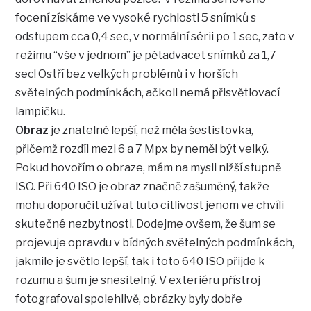
focení získáme ve vysoké rychlosti 5 snímků s
odstupem cca 0,4 sec, v normální sérii po 1 sec, zato v
režimu “vše v jednom” je pětadvacet snímků za 1,7
sec! Ostří bez velkých problémů i v horších
světelných podmínkách, ačkoli nemá přisvětlovací
lampičku.
Obraz
je znatelně lepší, než měla šestistovka,
přičemž rozdíl mezi 6 a 7 Mpx by neměl být velký.
Pokud hovořím o obraze, mám na mysli nižší stupně
ISO. Při 640 ISO je obraz značně zašuměný, takže
mohu doporučit užívat tuto citlivost jenom ve chvíli
skutečné nezbytnosti. Dodejme ovšem, že šum se
projevuje opravdu v bídných světelných podmínkách,
jakmile je světlo lepší, tak i toto 640 ISO přijde k
rozumu a šum je snesitelný. V exteriéru přístroj
fotografoval spolehlivě, obrázky byly dobře