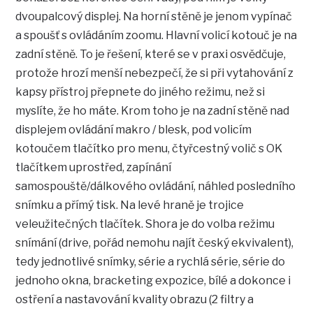
dvoupalcový displej. Na horní stěně je jenom vypínač
a spoušť s ovládáním zoomu. Hlavní volicí kotouč je na
zadní stěně. To je řešení, které se v praxi osvědčuje,
protože hrozí menší nebezpečí, že si při vytahování z
kapsy přístroj přepnete do jiného režimu, než si
myslíte, že ho máte. Krom toho je na zadní stěně nad
displejem ovládání makro / blesk, pod volicím
kotoučem tlačítko pro menu, čtyřcestný volič s OK
tlačítkem uprostřed, zapínání
samospouště/dálkového ovládání, náhled posledního
snímku a přímý tisk. Na levé hraně je trojice
veleužitečných tlačítek. Shora je do volba režimu
snímání (drive, pořád nemohu najít český ekvivalent),
tedy jednotlivé snímky, série a rychlá série, série do
jednoho okna, bracketing expozice, bílé a dokonce i
ostření a nastavování kvality obrazu (2 filtry a