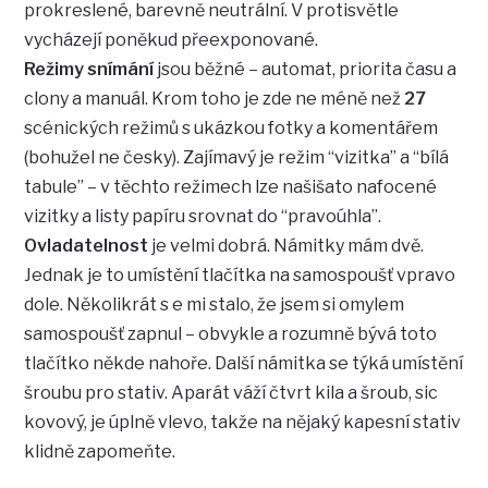
prokreslené, barevně neutrální. V protisvětle
vycházejí poněkud přeexponované.
Režimy snímání
jsou běžné – automat, priorita času a
clony a manuál. Krom toho je zde ne méně než
27
scénických režimů s ukázkou fotky a komentářem
(bohužel ne česky). Zajímavý je režim “vizitka” a “bílá
tabule” – v těchto režimech lze našišato nafocené
vizitky a listy papíru srovnat do “pravoúhla”.
Ovladatelnost
je velmi dobrá. Námitky mám dvě.
Jednak je to umístění tlačítka na samospoušť vpravo
dole. Několikrát s e mi stalo, že jsem si omylem
samospoušť zapnul – obvykle a rozumně bývá toto
tlačítko někde nahoře. Další námitka se týká umístění
šroubu pro stativ. Aparát váží čtvrt kila a šroub, sic
kovový, je úplně vlevo, takže na nějaký kapesní stativ
klidně zapomeňte.