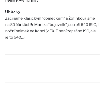
nemá RAW formát
Ukázky:
Začínáme klasickým “domečkem” a Žofinkou (jsme
na 80 čárkách!!), Marie a “bojovník” jsou při 640 ISIO, i
noční snímek na konci (v EXIF není zapsáno ISO, ale
je to 640…).