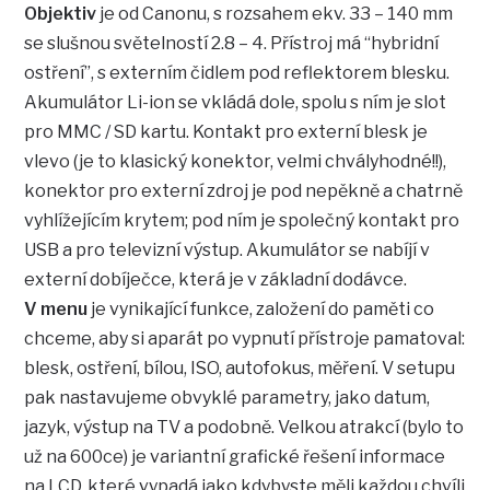
Objektiv
je od Canonu, s rozsahem ekv. 33 – 140 mm
se slušnou světelností 2.8 – 4. Přístroj má “hybridní
ostření”, s externím čidlem pod reflektorem blesku.
Akumulátor Li-ion se vkládá dole, spolu s ním je slot
pro MMC / SD kartu. Kontakt pro externí blesk je
vlevo (je to klasický konektor, velmi chvályhodné!!),
konektor pro externí zdroj je pod nepěkně a chatrně
vyhlížejícím krytem; pod ním je společný kontakt pro
USB a pro televizní výstup. Akumulátor se nabíjí v
externí dobíječce, která je v základní dodávce.
V menu
je vynikající funkce, založení do paměti co
chceme, aby si aparát po vypnutí přístroje pamatoval:
blesk, ostření, bílou, ISO, autofokus, měření. V setupu
pak nastavujeme obvyklé parametry, jako datum,
jazyk, výstup na TV a podobně. Velkou atrakcí (bylo to
už na 600ce) je variantní grafické řešení informace
na LCD, které vypadá jako kdybyste měli každou chvíli