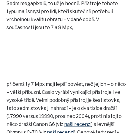
Sedm megapixelů, to už je hodně. Přístroje tohoto
typu mají smysl pro lidi, kteří skutečně potřebují
vrcholnou kvalitu obrazu – v dané době. V
současnosti jsou to 7 a 8 Mpx,
přičemž ty 7 Mpx mají lepší pověst, než jejich – o něco
– větší příbuzní. Casio vyrábí vynikající přístroje i ve
vysoké třídě. Velmi podobný přístroj je šestistovka,
tato sedmistovka ji nahradí – je o dva tisíce dražší
(17990 versus 19990, prosinec 2004), proti ní stojí o
něco dražší Canon G6 (viz
naši recenzi
) a levnější
Olympus C-70 (viz
naši recenzi
). Cenově tedy sedí v