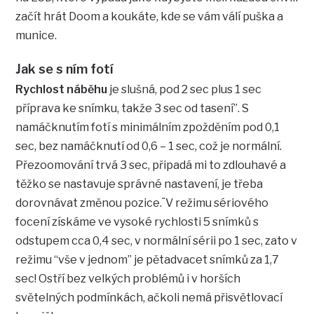
začít hrát Doom a koukáte, kde se vám válí puška a
munice.
Jak se s ním fotí
Rychlost náběhu
je slušná, pod 2 sec plus 1 sec
příprava ke snímku, takže 3 sec od tasení”. S
namáčknutím fotí s minimálním zpožděním pod 0,1
sec, bez namáčknutí od 0,6 – 1 sec, což je normální.
Přezoomování trvá 3 sec, připadá mi to zdlouhavé a
těžko se nastavuje správné nastavení, je třeba
dorovnávat změnou pozice.¨V režimu sériového
focení získáme ve vysoké rychlosti 5 snímků s
odstupem cca 0,4 sec, v normální sérii po 1 sec, zato v
režimu “vše v jednom” je pětadvacet snímků za 1,7
sec! Ostří bez velkých problémů i v horších
světelných podmínkách, ačkoli nemá přisvětlovací