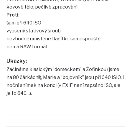
kovové tělo, pečlivé zpracování
Proti:
šum při 640 ISO
vyosený stativový šroub
nevhodně umístěné tlačítko samospouště
nemá RAW formát
Ukázky:
Začínáme klasickým “domečkem” a Žofinkou (jsme
na 80 čárkách!!), Marie a “bojovník” jsou při 640 ISIO, i
noční snímek na konci (v EXIF není zapsáno ISO, ale
je to 640…).