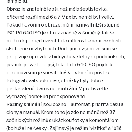
lampičku.
Obraz
je znatelně lepší, než měla šestistovka,
přičemž rozdíl mezi 6 a 7 Mpx by neměl být velký.
Pokud hovořím o obraze, mám na mysli nižší stupně
ISO. Při 640 ISO je obraz značně zašuměný, takže
mohu doporučit užívat tuto citlivost jenom ve chvíli
skutečné nezbytnosti. Dodejme ovšem, že šum se
projevuje opravdu v bídných světelných podmínkách,
jakmile je světlo lepší, tak i toto 640 ISO přijde k
rozumu a šum je snesitelný. V exteriéru přístroj
fotografoval spolehlivě, obrázky byly dobře
prokreslené, barevně neutrální. V protisvětle
vycházejí poněkud přeexponované.
Režimy snímání
jsou běžné – automat, priorita času a
clony a manuál. Krom toho je zde ne méně než
27
scénických režimů s ukázkou fotky a komentářem
(bohužel ne česky). Zajímavý je režim “vizitka” a “bílá