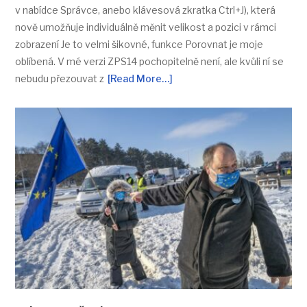
v nabídce Správce, anebo klávesová zkratka Ctrl+J), která
nově umožňuje individuálně měnit velikost a pozici v rámci
zobrazení Je to velmi šikovné, funkce Porovnat je moje
oblíbená. V mé verzi ZPS14 pochopitelně není, ale kvůli ní se
nebudu přezouvat z
[Read More…]