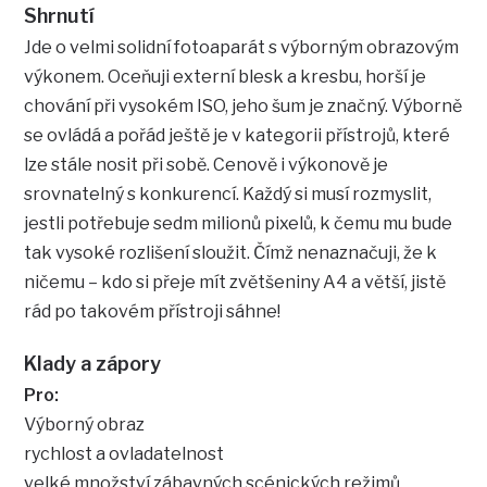
Shrnutí
Jde o velmi solidní fotoaparát s výborným obrazovým
výkonem. Oceňuji externí blesk a kresbu, horší je
chování při vysokém ISO, jeho šum je značný. Výborně
se ovládá a pořád ještě je v kategorii přístrojů, které
lze stále nosit při sobě. Cenově i výkonově je
srovnatelný s konkurencí. Každý si musí rozmyslit,
jestli potřebuje sedm milionů pixelů, k čemu mu bude
tak vysoké rozlišení sloužit. Čímž nenaznačuji, že k
ničemu – kdo si přeje mít zvětšeniny A4 a větší, jistě
rád po takovém přístroji sáhne!
Klady a zápory
Pro:
Výborný obraz
rychlost a ovladatelnost
velké množství zábavných scénických režimů