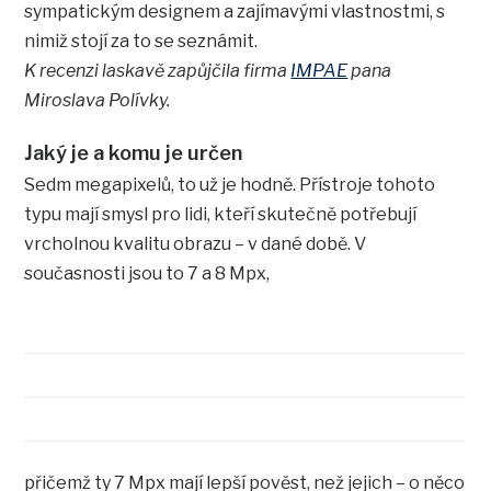
sympatickým designem a zajímavými vlastnostmi, s
nimiž stojí za to se seznámit.
K recenzi laskavě zapůjčila firma
IMPAE
pana
Miroslava Polívky.
Jaký je a komu je určen
Sedm megapixelů, to už je hodně. Přístroje tohoto
typu mají smysl pro lidi, kteří skutečně potřebují
vrcholnou kvalitu obrazu – v dané době. V
současnosti jsou to 7 a 8 Mpx,
přičemž ty 7 Mpx mají lepší pověst, než jejich – o něco