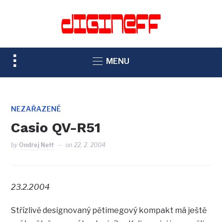
TOGGLE
MENU
SIDEBAR
&
NAVIGATION
NEZAŘAZENÉ
Casio QV-R51
by
Ondřej Neff
on
22. 2. 2004
23.2.2004
Střízlivě designovaný pětimegový kompakt má ještě