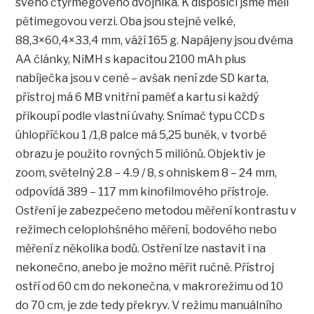
svého čtyřmegového dvojníka. K disposici jsme měli
pětimegovou verzi. Oba jsou stejně velké,
88,3×60,4×33,4 mm, váží 165 g. Napájeny jsou dvěma
AA články, NiMH s kapacitou 2100 mAh plus
nabíječka jsou v ceně – avšak není zde SD karta,
přístroj má 6 MB vnitřní paměť a kartu si každý
přikoupí podle vlastní úvahy. Snímač typu CCD s
úhlopříčkou 1 /1,8 palce má 5,25 buněk, v tvorbě
obrazu je použito rovných 5 miliónů. Objektiv je
zoom, světelný 2.8 – 4.9 / 8, s ohniskem 8 – 24 mm,
odpovídá 389 – 117 mm kinofilmového přístroje.
Ostření je zabezpečeno metodou měření kontrastu v
režimech celoplohšného měření, bodového nebo
měření z několika bodů. Ostření lze nastavit i na
nekonečno, anebo je možno měřit ručně. Přístroj
ostří od 60 cm do nekonečna, v makrorežimu od 10
do 70 cm, je zde tedy překryv. V režimu manuálního