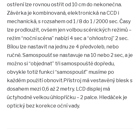
ostření lze rovnou ostřit od 10 cm do nekonečna.
Závěrka je kombinovaná, elektronická na CCD i
mechanická, s rozsahem od 1 / 8 do 1 / 2000 sec. Časy
lze prodloužit, ovšem jen volbou scénických režimů –
režim “noční scéna” nabízí 4 sec a “ohňostroj” 2 sec.
Bílou lze nastavit na jednu ze 4 předvoleb, nebo
ručně. Samospoušť se nastavuje na 10 nebo 2 sec, a je
možno si “objednat” tři samospouště dopředu,
obvykle totiž funkci “samospoušť” musíme po
každém použití obnovit.Přístroj má vestavěný blesk s
dosahem mezi 0,6 až 2 metry. LCD displej má
úctyhodně velkou úhlopříčku – 2 palce. Hledáček je
optický bez korekce oční vady.