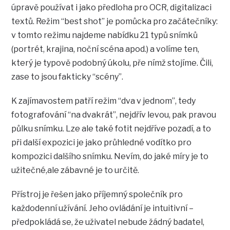
úpravě používat i jako předloha pro OCR, digitalizaci
textů. Režim “best shot” je pomůcka pro začátečníky:
v tomto režimu najdeme nabídku 21 typů snímků
(portrét, krajina, noční scéna apod.) a volíme ten,
který je typově podobný úkolu, pře nímž stojíme. Čili,
zase to jsou fakticky “scény”.
K zajímavostem patří režim “dva v jednom”, tedy
fotografování “na dvakrát”, nejdřív levou, pak pravou
půlku snímku. Lze ale také fotit nejdříve pozadí, a to
při další expozici je jako průhledné vodítko pro
kompozici dalšího snímku. Nevím, do jaké míry je to
užitečné,ale zábavné je to určitě.
Přístroj je řešen jako příjemný společník pro
každodenní užívání. Jeho ovládání je intuitivní –
předpokládá se, že uživatel nebude žádný badatel,