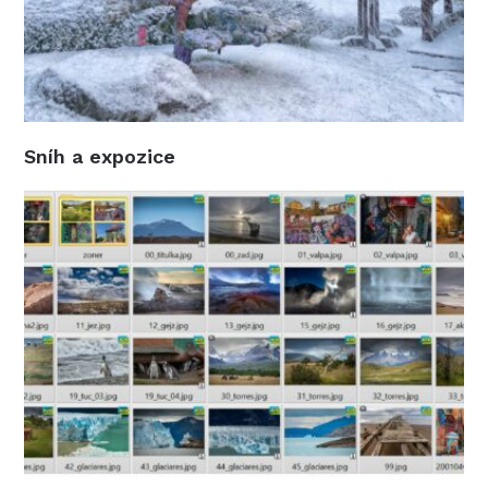
Sníh a expozice