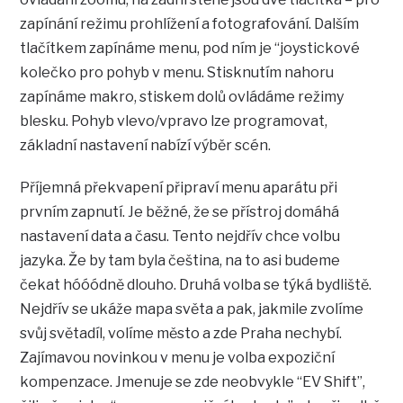
zapínání režimu prohlížení a fotografování. Dalším
tlačítkem zapínáme menu, pod ním je “joystickové
kolečko pro pohyb v menu. Stisknutím nahoru
zapínáme makro, stiskem dolů ovládáme režimy
blesku. Pohyb vlevo/vpravo lze programovat,
základní nastavení nabízí výběr scén.
Příjemná překvapení připraví menu aparátu při
prvním zapnutí. Je běžné, že se přístroj domáhá
nastavení data a času. Tento nejdřív chce volbu
jazyka. Že by tam byla čeština, na to asi budeme
čekat hóóódně dlouho. Druhá volba se týká bydliště.
Nejdřív se ukáže mapa světa a pak, jakmile zvolíme
svůj světadíl, volíme město a zde Praha nechybí.
Zajímavou novinkou v menu je volba expoziční
kompenzace. Jmenuje se zde neobvykle “EV Shift”,