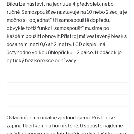
Bílou lze nastavit na jednu ze 4 předvoleb, nebo
ručně. Samospoušť se nastavuje na 10 nebo 2 sec, a je
možno si “objednat” tři samospouště dopředu,
obvykle totiž funkci “samospoušť” musíme po
každém použití obnovit.Přístroj má vestavěný blesk s
dosahem mezi 0,6 až 2 metry. LCD displej má
úctyhodně velkou úhlopříčku – 2 palce. Hledáček je
optický bez korekce oční vady.
Ovládání je maximálně zjednodušeno. Přístroj se
zapíná tlačítkem na horní stěně. U spouště najdeme
ovládání zoomu, na zadní stěně jsou dvě tlačítka – pro