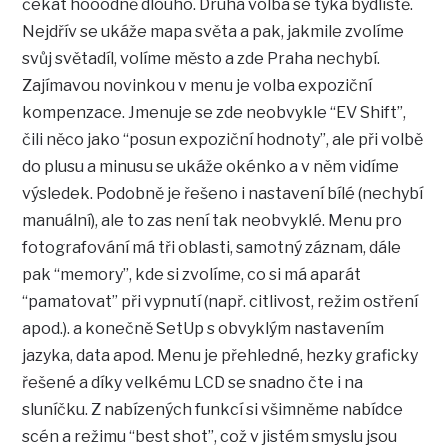
čekat hóóódně dlouho. Druhá volba se týká bydliště.
Nejdřív se ukáže mapa světa a pak, jakmile zvolíme
svůj světadíl, volíme město a zde Praha nechybí.
Zajímavou novinkou v menu je volba expoziční
kompenzace. Jmenuje se zde neobvykle “EV Shift”,
čili něco jako “posun expoziční hodnoty”, ale při volbě
do plusu a minusu se ukáže okénko a v něm vidíme
výsledek. Podobně je řešeno i nastavení bílé (nechybí
manuální), ale to zas není tak neobvyklé. Menu pro
fotografování má tři oblasti, samotný záznam, dále
pak “memory”, kde si zvolíme, co si má aparát
“pamatovat” při vypnutí (např. citlivost, režim ostření
apod.). a konečně SetUp s obvyklým nastavením
jazyka, data apod. Menu je přehledné, hezky graficky
řešené a díky velkému LCD se snadno čte i na
sluníčku. Z nabízených funkcí si všimněme nabídce
scén a režimu “best shot”, což v jistém smyslu jsou