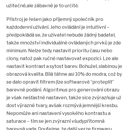
užitečné,ale zábavné je to určitě.
Přístroj je řešen jako příjemný společník pro
každodenní užívání. Jeho ovládání je intuitivní –
předpokládá se, že uživatel nebude žádný badatel,
takže množství individuálně ovládaných prvků je zde
minimum. Nelze tedy nastavit prioritu času nebo
clony, natož pak ručně nastavovat expozici. Lze ale
nastavit kontrast a sytost barev. Bohužel, slabinou je
obrazová kvalita. Bílá táhne asi 10% do modra, což by
se dalo opravit filtrem (lze softwarově “proteplit”
barevné podání. Algoritmus pro generování obrazu
je však nešťastně nastaven, takže sice zvýrazňuje už
dost výrazné tvary, avšak rozmývá jemnější kresbu.
Nepomůže ani nastavení vysokého kontrastu a
saturace – tím se jen zvýrazní všudypřítomná
barevná vada. Doufejme, že další verze firmwaru