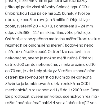
přístroj má 6 MB vnitřní paměť a kartu si každý
přikoupí podle vlastní úvahy. Snímač typu CCD s
úhlopříčkou 1 /1,8 palce má 5,25 buněk, v tvorbě
obrazu je použito rovných 5 miliónů. Objektiv je
zoom, světelný 2.8 – 4.9 / 8, s ohniskem 8 – 24 mm,
odpovídá 389 – 117 mm kinofilmového přístroje.
Ostření je zabezpečeno metodou měření kontrastu v
režimech celoplohšného měření, bodového nebo
měření z několika bodů. Ostření lze nastavit i na
nekonečno, anebo je možno měřit ručně. Přístroj
ostří od 60 cm do nekonečna, v makrorežimu od 10
do 70 cm, je zde tedy překryv. V režimu manuálního
ostření lze rovnou ostřit od 10 cm do nekonečna.
Závěrka je kombinovaná, elektronická na CCD i
mechanická, s rozsahem od 1 / 8 do 1 / 2000 sec. Časy
lze prodloužit, ovšem jen volbou scénických režimů –
režim “noční scéna” nabízí 4 sec a “ohňostroj” 2 sec.