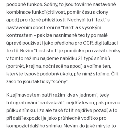
podobné funkce. Scény, to jsou továrně nastavené
kombinace funkcí (citlivost, poměr času a clony
apod.) pro různé příležitosti. Nechybí tu i “text” s
nastavením doostření na “hard” a s vysokým
kontrastem – pak lze nasnímané texty po malé
úpravě používat i jako předloha pro OCR, digitalizaci
textů. Režim “best shot” je pomůcka pro začátečníky:
v tomto režimu najdeme nabídku 21 typů snímků
(portrét, krajina, noční scéna apod.) a volíme ten,
který je typově podobný úkolu, pře nímž stojíme. Čili,
zase to jsou fakticky “scény”.
K zajímavostem patří režim “dva v jednom”, tedy
fotografování “na dvakrát”, nejdřív levou, pak pravou
půlku snímku. Lze ale také fotit nejdříve pozadí, a to
při další expozici je jako průhledné vodítko pro
kompozici dalšího snímku. Nevím, do jaké míry je to