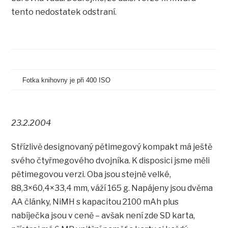
tento nedostatek odstraní.
Fotka knihovny je při 400 ISO
23.2.2004
Střízlivě designovaný pětimegový kompakt má ještě
svého čtyřmegového dvojníka. K disposici jsme měli
pětimegovou verzi. Oba jsou stejně velké,
88,3×60,4×33,4 mm, váží 165 g. Napájeny jsou dvěma
AA články, NiMH s kapacitou 2100 mAh plus
nabíječka jsou v ceně – avšak není zde SD karta,