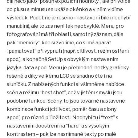
čili něco jako “posun expoziční hodnoty”, ale při volbě
do plusu a minusu se ukáže okénko a v něm vidíme
výsledek. Podobně je řešeno i nastavení bílé (nechybí
manuální), ale to zas není tak neobvyklé. Menu pro
fotografování má tři oblasti, samotný záznam, dále
pak “memory”, kde si zvolíme, co si má aparát
“pamatovat” při vypnutí (např. citlivost, režim ostření
apod.). a konečně SetUp s obvyklým nastavením
jazyka, data apod. Menu je přehledné, hezky graficky
řešené a díky velkému LCD se snadno čte i na
sluníčku. Z nabízených funkcí si všimněme nabídce
scén a režimu “best shot”, což v jistém smyslu jsou
podobné funkce. Scény, to jsou továrně nastavené
kombinace funkcí (citlivost, poměr času a clony
apod.) pro různé příležitosti. Nechybí tu i “text” s
nastavením doostření na “hard” a s vysokým
kontrastem – pak lze nasnímané texty po malé