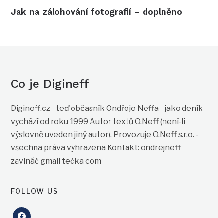
Jak na zálohování fotografií – doplněno
Co je Digineff
Digineff.cz - teď občasník Ondřeje Neffa - jako deník
vychází od roku 1999 Autor textů O.Neff (není-li
výslovně uveden jiný autor). Provozuje O.Neff s.r.o. -
všechna práva vyhrazena Kontakt: ondrejneff
zavináč gmail tečka com
FOLLOW US
facebook