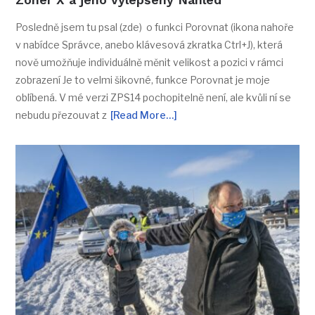
Posledně jsem tu psal (zde) o funkci Porovnat (ikona nahoře
v nabídce Správce, anebo klávesová zkratka Ctrl+J), která
nově umožňuje individuálně měnit velikost a pozici v rámci
zobrazení Je to velmi šikovné, funkce Porovnat je moje
oblíbená. V mé verzi ZPS14 pochopitelně není, ale kvůli ní se
nebudu přezouvat z
[Read More…]