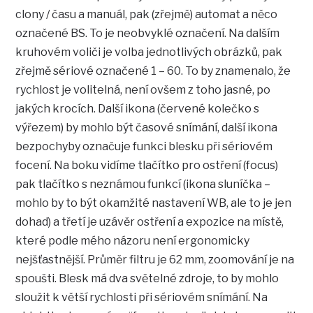
clony / času a manuál, pak (zřejmě) automat a něco
označené BS. To je neobvyklé označení. Na dalším
kruhovém voliči je volba jednotlivých obrázků, pak
zřejmě sériové označené 1 – 60. To by znamenalo, že
rychlost je volitelná, není ovšem z toho jasné, po
jakých krocích. Další ikona (červené kolečko s
výřezem) by mohlo být časové snímání, další ikona
bezpochyby označuje funkci blesku při sériovém
focení. Na boku vidíme tlačítko pro ostření (focus)
pak tlačítko s neznámou funkcí (ikona sluníčka –
mohlo by to být okamžité nastavení WB, ale to je jen
dohad) a třetí je uzávěr ostření a expozice na místě,
které podle mého názoru není ergonomicky
nejšťastnější. Průměr filtru je 62 mm, zoomování je na
spoušti. Blesk má dva světelné zdroje, to by mohlo
sloužit k větší rychlosti při sériovém snímání. Na