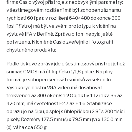
firma Casio vývoj přístroje s neobvyklými parametry:
v šestimegovém rozlišení má být schopen záznamu
rychlostí 60 fps a v rozlišení 640×480 dokonce 300
fps! Přístroj má být ve svém prototypu k vidění na
výstavě IFA v Berlíně. Zpráva o tom nebyla ještě
potvrzena. Nicméně Casio zveřejnilo i fotografii
chystaného produktu:
Podle tiskové zprávy jde o šestimegový přístroj jehož
snímač CMOS má úhlopříčku 1/1,8 palce. Na plný
formát je schopen šedesáti snímků za sekundu.
Vysokorychlostní VGA video má dosahovat
frekvence až 300 oken/sec! Objektiv 1:12 (ekv. 35 až
420 mm) má světelnost F2.7 až F4.6. Stabilizace
obrazu je na čipu, displej s úhlopříčkou 2,8´´s 200 tisíci
pixely. Rozměry 127.5 mm (š) x 79.5 mm (v) x 130.0 mm
(d), váha cca 650 g.