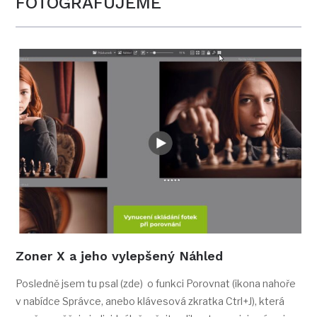
FOTOGRAFUJEME
Zoner X a jeho vylepšený Náhled
Posledně jsem tu psal (zde) o funkci Porovnat (ikona nahoře
v nabídce Správce, anebo klávesová zkratka Ctrl+J), která