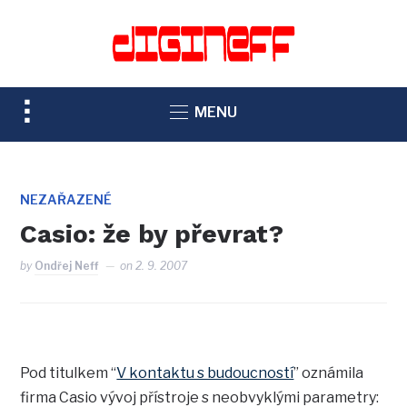
TOGGLE
MENU
SIDEBAR
&
NAVIGATION
NEZAŘAZENÉ
Casio: že by převrat?
by
Ondřej Neff
on
2. 9. 2007
Pod titulkem “
V kontaktu s budoucností
” oznámila
firma Casio vývoj přístroje s neobvyklými parametry: