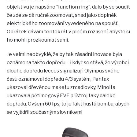
objektivu je napsáno “function ring”. dalo by se soudit
že zde se dá ručně zoomovat, snad jako doplněk
elektrického zoomování vyvedeného na spoušť.
Obrázek dávám tentokrát v plném rozlišení, abyste si
ho mohli prozkoumat sami.
Je velmi neobvyklé, že by tak zásadní inovace byla
oznámena takto dopředu – i když se stává, že výrobci
dlouho dopředu leccos signalizují: Olympus svého
času oznamoval dopředu 4/3 systém, Pentax
ukazoval dřevěnou maketu zrcadlovky, Minolta
ukazovala pětimegový EVF přístroj taky daleko
dopředu. Ovšem 60 fps, to je fakt hustá bomba, abych
se vyjádřil současným slovníkem!