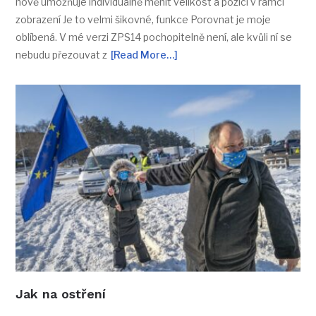
nově umožňuje individuálně měnit velikost a pozici v rámci
zobrazení Je to velmi šikovné, funkce Porovnat je moje
oblíbená. V mé verzi ZPS14 pochopitelně není, ale kvůli ní se
nebudu přezouvat z
[Read More…]
Jak na ostření