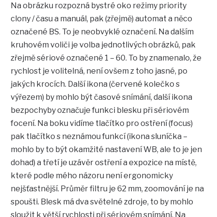
Na obrázku rozpozná bystré oko režimy priority
clony / času a manuál, pak (zřejmě) automat a něco
označené BS. To je neobvyklé označení. Na dalším
kruhovém voliči je volba jednotlivých obrázků, pak
zřejmě sériové označené 1 – 60. To by znamenalo, že
rychlost je volitelná, není ovšem z toho jasné, po
jakých krocích. Další ikona (červené kolečko s
výřezem) by mohlo být časové snímání, další ikona
bezpochyby označuje funkci blesku při sériovém
focení. Na boku vidíme tlačítko pro ostření (focus)
pak tlačítko s neznámou funkcí (ikona sluníčka –
mohlo by to být okamžité nastavení WB, ale to je jen
dohad) a třetí je uzávěr ostření a expozice na místě,
které podle mého názoru není ergonomicky
nejšťastnější. Průměr filtru je 62 mm, zoomování je na
spoušti. Blesk má dva světelné zdroje, to by mohlo
sloužit k větší rychlosti při sériovém snímání. Na