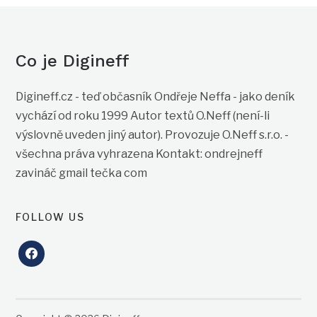
Co je Digineff
Digineff.cz - teď občasník Ondřeje Neffa - jako deník
vychází od roku 1999 Autor textů O.Neff (není-li
výslovně uveden jiný autor). Provozuje O.Neff s.r.o. -
všechna práva vyhrazena Kontakt: ondrejneff
zavináč gmail tečka com
FOLLOW US
facebook