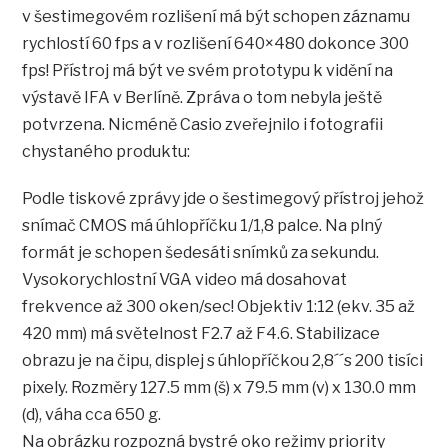
v šestimegovém rozlišení má být schopen záznamu
rychlostí 60 fps a v rozlišení 640×480 dokonce 300
fps! Přístroj má být ve svém prototypu k vidění na
výstavě IFA v Berlíně. Zpráva o tom nebyla ještě
potvrzena. Nicméně Casio zveřejnilo i fotografii
chystaného produktu:
Podle tiskové zprávy jde o šestimegový přístroj jehož
snímač CMOS má úhlopříčku 1/1,8 palce. Na plný
formát je schopen šedesáti snímků za sekundu.
Vysokorychlostní VGA video má dosahovat
frekvence až 300 oken/sec! Objektiv 1:12 (ekv. 35 až
420 mm) má světelnost F2.7 až F4.6. Stabilizace
obrazu je na čipu, displej s úhlopříčkou 2,8´´s 200 tisíci
pixely. Rozměry 127.5 mm (š) x 79.5 mm (v) x 130.0 mm
(d), váha cca 650 g.
Na obrázku rozpozná bystré oko režimy priority