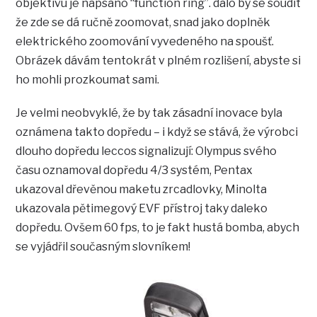
objektivu je napsáno “function ring”. dalo by se soudit
že zde se dá ručně zoomovat, snad jako doplněk
elektrického zoomování vyvedeného na spoušť.
Obrázek dávám tentokrát v plném rozlišení, abyste si
ho mohli prozkoumat sami.
Je velmi neobvyklé, že by tak zásadní inovace byla
oznámena takto dopředu – i když se stává, že výrobci
dlouho dopředu leccos signalizují: Olympus svého
času oznamoval dopředu 4/3 systém, Pentax
ukazoval dřevěnou maketu zrcadlovky, Minolta
ukazovala pětimegový EVF přístroj taky daleko
dopředu. Ovšem 60 fps, to je fakt hustá bomba, abych
se vyjádřil současným slovníkem!