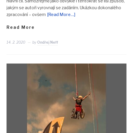
hlavní cíl. Samozřejmě jako obvykle i tentokrát se liší způsob,
jakým se autoři vyrovnají se zadáním. Ukázkou dokonalého
zpracování – ovšem
[Read More…]
Read More
14. 2. 2020
by
Ondřej Neff