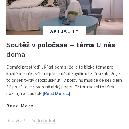
AKTUALITY
Soutěž v poločase – téma U nás
doma
Domácí prostředí… Říkal jsem si, že je to blízké téma pro
každého z nás, všichni přece někde bydlíme! Zdá se ale, že je
to oříšek tvrdý k rozlousknutí. V polovině měsíce se sešlo jen
30 prací, to je rekordně nízký počet. Přitom se mi to téma
nezdá jako zas tak
[Read More…]
Read More
16. 3. 2020
by
Ondřej Neff