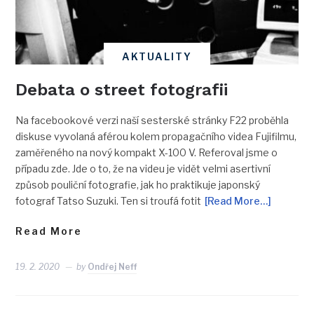
AKTUALITY
Debata o street fotografii
Na facebookové verzi naší sesterské stránky F22 proběhla
diskuse vyvolaná aférou kolem propagačního videa Fujifilmu,
zaměřeného na nový kompakt X-100 V. Referoval jsme o
případu zde. Jde o to, že na videu je vidět velmi asertivní
způsob pouliční fotografie, jak ho praktikuje japonský
fotograf Tatso Suzuki. Ten si troufá fotit
[Read More…]
Read More
19. 2. 2020
by
Ondřej Neff