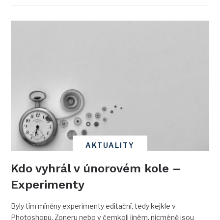
AKTUALITY
Kdo vyhrál v únorovém kole –
Experimenty
Byly tím míněny experimenty editační, tedy kejkle v
Photoshopu, Zoneru nebo v čemkoli jiném, nicméně jsou