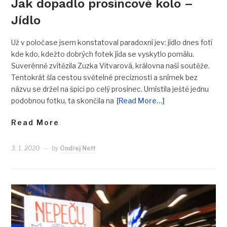
Jak dopadlo prosincové kolo –
Jídlo
Už v poločase jsem konstatoval paradoxní jev: jídlo dnes fotí
kde kdo, kdežto dobrých fotek jída se vyskytlo pomálu.
Suverénně zvítězila Zuzka Vitvarová, královna naší soutěže.
Tentokrát šla cestou světelné preciznosti a snímek bez
názvu se držel na špici po celý prosinec. Umístila ještě jednu
podobnou fotku, ta skončila na
[Read More…]
Read More
3. 1. 2020
by
Ondřej Neff