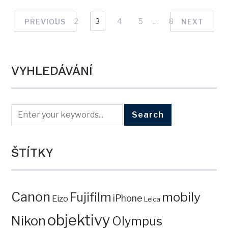
1
2
3
4
5
…
8
PREVIOUS
NEXT
VYHLEDÁVÁNÍ
ŠTÍTKY
Canon
mobily
Fujifilm
iPhone
Eizo
Leica
objektivy
Nikon
Olympus