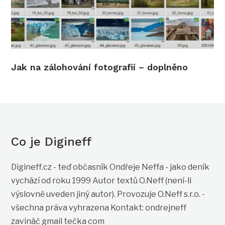
Jak na zálohování fotografií – doplněno
Co je Digineff
Digineff.cz - teď občasník Ondřeje Neffa - jako deník
vychází od roku 1999 Autor textů O.Neff (není-li
výslovně uveden jiný autor). Provozuje O.Neff s.r.o. -
všechna práva vyhrazena Kontakt: ondrejneff
zavináč gmail tečka com