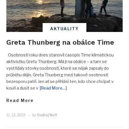
AKTUALITY
Greta Thunberg na obálce Time
Osobností roku dnes stanovil časopis Time klimatickou
aktivistku Gretu Thunberg. Má ji na obálce – a tam se
vystřídaly stovky osobností, které se nějak zapsaly do
průběhu dějin. Greta Thunberg mezi takové osobnosti
bezesporu patří. Jen ať se přihlásí ten, kdo chce chcípat v
kouři a dusit se v
[Read More…]
Read More
11. 12. 2019
by
Ondřej Neff