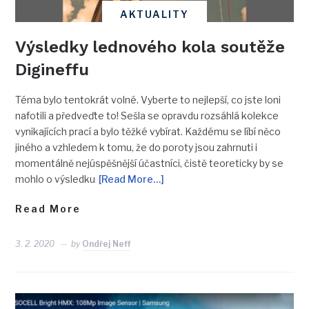
AKTUALITY
Výsledky lednového kola soutěže
Digineffu
Téma bylo tentokrát volné. Vyberte to nejlepší, co jste loni
nafotili a předveďte to! Sešla se opravdu rozsáhlá kolekce
vynikajících prací a bylo těžké vybírat. Každému se líbí něco
jiného a vzhledem k tomu, že do poroty jsou zahrnuti i
momentálně nejúspěšnější účastníci, čistě teoreticky by se
mohlo o výsledku
[Read More…]
Read More
3. 2. 2020
by
Ondřej Neff