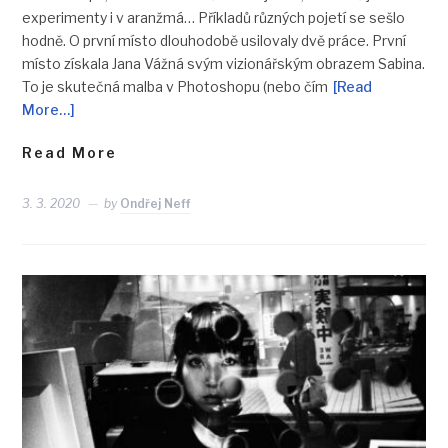
experimenty i v aranžmá… Příkladů různých pojetí se sešlo
hodně. O první místo dlouhodobě usilovaly dvě práce. První
místo získala Jana Vážná svým vizionářským obrazem Sabina.
To je skutečná malba v Photoshopu (nebo čím
[Read
More…]
Read More
3. 3. 2020
by
Ondřej Neff