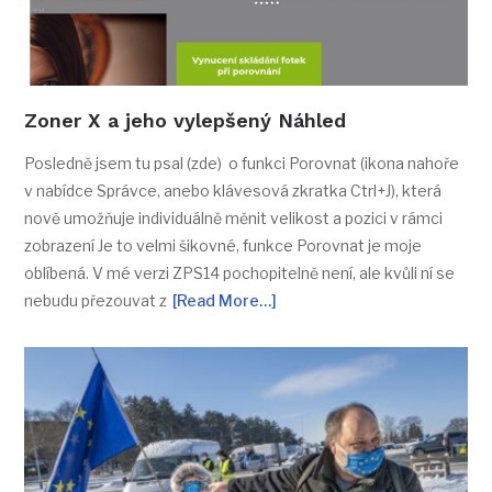
Zoner X a jeho vylepšený Náhled
Posledně jsem tu psal (zde) o funkci Porovnat (ikona nahoře
v nabídce Správce, anebo klávesová zkratka Ctrl+J), která
nově umožňuje individuálně měnit velikost a pozici v rámci
zobrazení Je to velmi šikovné, funkce Porovnat je moje
oblíbená. V mé verzi ZPS14 pochopitelně není, ale kvůli ní se
nebudu přezouvat z
[Read More…]