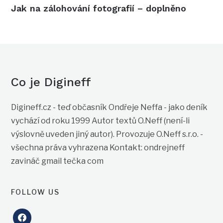
Jak na zálohování fotografií – doplněno
Co je Digineff
Digineff.cz - teď občasník Ondřeje Neffa - jako deník
vychází od roku 1999 Autor textů O.Neff (není-li
výslovně uveden jiný autor). Provozuje O.Neff s.r.o. -
všechna práva vyhrazena Kontakt: ondrejneff
zavináč gmail tečka com
FOLLOW US
facebook