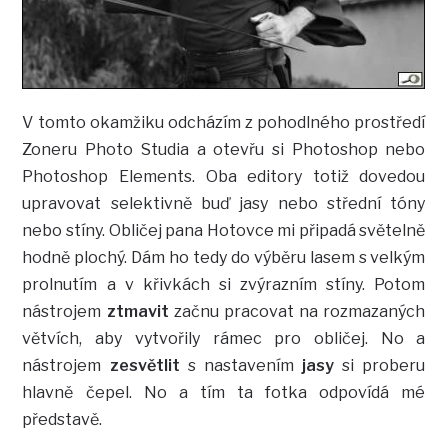
V tomto okamžiku odcházím z pohodlného prostředí
Zoneru Photo Studia a otevřu si Photoshop nebo
Photoshop Elements. Oba editory totiž dovedou
upravovat selektivně buď jasy nebo střední tóny
nebo stíny. Obličej pana Hotovce mi připadá světelně
hodně plochý. Dám ho tedy do výběru lasem s velkým
prolnutím a v křivkách si zvýrazním stíny. Potom
nástrojem
ztmavit
začnu pracovat na rozmazaných
větvích, aby vytvořily rámec pro obličej. No a
nástrojem
zesvětlit
s nastavením
jasy
si proberu
hlavně čepel. No a tím ta fotka odpovídá mé
představě.