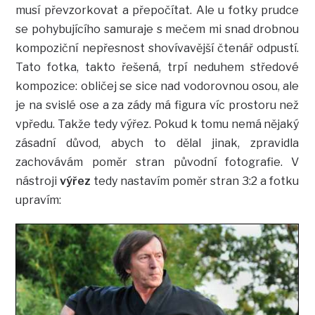
musí převzorkovat a přepočítat. Ale u fotky prudce
se pohybujícího samuraje s mečem mi snad drobnou
kompoziční nepřesnost shovívavější čtenář odpustí.
Tato fotka, takto řešená, trpí neduhem středové
kompozice: obličej se sice nad vodorovnou osou, ale
je na svislé ose a za zády má figura víc prostoru než
vpředu. Takže tedy výřez. Pokud k tomu nemá nějaký
zásadní důvod, abych to dělal jinak, zpravidla
zachovávám poměr stran původní fotografie. V
nástroji
výřez
tedy nastavím poměr stran 3:2 a fotku
upravím: