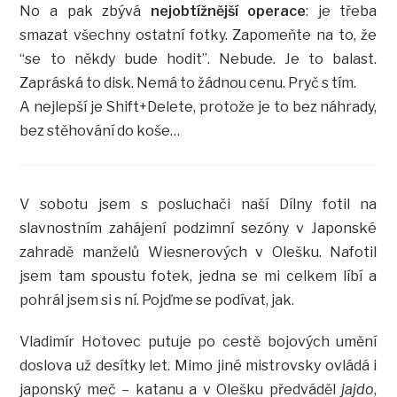
No a pak zbývá
nejobtížnější operace
: je třeba
smazat všechny ostatní fotky. Zapomeňte na to, že
“se to někdy bude hodit”. Nebude. Je to balast.
Zapráská to disk. Nemá to žádnou cenu. Pryč s tím.
A nejlepší je Shift+Delete, protože je to bez náhrady,
bez stěhování do koše…
V sobotu jsem s posluchači naší Dílny fotil na
slavnostním zahájení podzimní sezóny v Japonské
zahradě manželů Wiesnerových v Olešku. Nafotil
jsem tam spoustu fotek, jedna se mi celkem líbí a
pohrál jsem si s ní. Pojďme se podívat, jak.
Vladimír Hotovec putuje po cestě bojových umění
doslova už desítky let. Mimo jiné mistrovsky ovládá i
japonský meč – katanu a v Olešku předváděl
jajdo
,