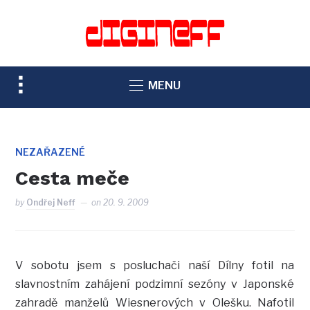
TOGGLE
MENU
SIDEBAR
&
NAVIGATION
NEZAŘAZENÉ
Cesta meče
by
Ondřej Neff
on
20. 9. 2009
V sobotu jsem s posluchači naší Dílny fotil na
slavnostním zahájení podzimní sezóny v Japonské
zahradě manželů Wiesnerových v Olešku. Nafotil