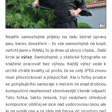
Nejdřív samozřejmě přijdou na řadu běžné úpravy
jasu, barev, doostření – to vše samozřejmě na kopii,
nefotil jsem v RAWu, to je dnes už skoro chyba… Další
krok je
výřez
. Samozřejmě, u statické fotografie se
snažíme pracovat bez výřezu. Každý výřez vede k
určité ztrátě kvality, už proto, že se celý JPEG znovu
musí převzorkovat a přepočítat. Ale u fotky prudce
se pohybujícího samuraje s mečem mi snad drobnou
kompoziční nepřesnost shovívavější čtenář odpustí.
Tato fotka, takto řešená, trpí neduhem středové
kompozice: obličej se sice nad vodorovnou osou, ale
je na svislé ose a za zády má figura víc prostoru než