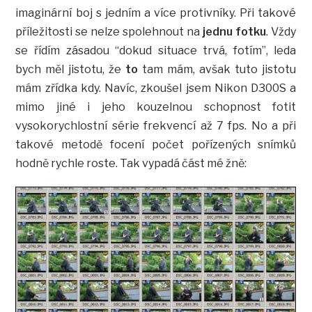
imaginární boj s jedním a více protivníky. Při takové
příležitosti se nelze spolehnout na
jednu fotku
. Vždy
se řídím zásadou “dokud situace trvá, fotím”, leda
bych měl jistotu, že
to
tam mám, avšak tuto jistotu
mám zřídka kdy. Navíc, zkoušel jsem Nikon D300S a
mimo jiné i jeho kouzelnou schopnost fotit
vysokorychlostní série frekvencí až 7 fps. No a při
takové metodě focení počet pořízených snímků
hodně rychle roste. Tak vypadá část mé žně: