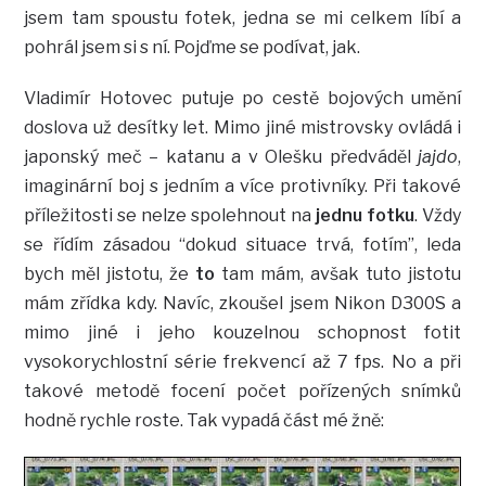
jsem tam spoustu fotek, jedna se mi celkem líbí a
pohrál jsem si s ní. Pojďme se podívat, jak.
Vladimír Hotovec putuje po cestě bojových umění
doslova už desítky let. Mimo jiné mistrovsky ovládá i
japonský meč – katanu a v Olešku předváděl
jajdo
,
imaginární boj s jedním a více protivníky. Při takové
příležitosti se nelze spolehnout na
jednu fotku
. Vždy
se řídím zásadou “dokud situace trvá, fotím”, leda
bych měl jistotu, že
to
tam mám, avšak tuto jistotu
mám zřídka kdy. Navíc, zkoušel jsem Nikon D300S a
mimo jiné i jeho kouzelnou schopnost fotit
vysokorychlostní série frekvencí až 7 fps. No a při
takové metodě focení počet pořízených snímků
hodně rychle roste. Tak vypadá část mé žně: