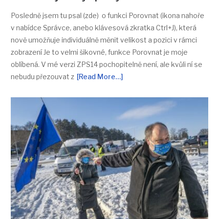
Posledně jsem tu psal (zde) o funkci Porovnat (ikona nahoře
v nabídce Správce, anebo klávesová zkratka Ctrl+J), která
nově umožňuje individuálně měnit velikost a pozici v rámci
zobrazení Je to velmi šikovné, funkce Porovnat je moje
oblíbená. V mé verzi ZPS14 pochopitelně není, ale kvůli ní se
nebudu přezouvat z
[Read More…]