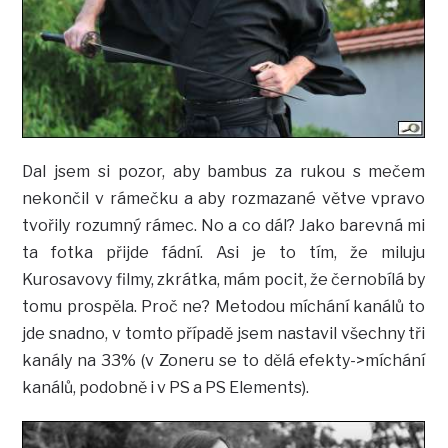
Dal jsem si pozor, aby bambus za rukou s mečem
nekončil v rámečku a aby rozmazané větve vpravo
tvořily rozumný rámec. No a co dál? Jako barevná mi
ta fotka přijde fádní. Asi je to tím, že miluju
Kurosavovy filmy, zkrátka, mám pocit, že černobílá by
tomu prospěla. Proč ne? Metodou míchání kanálů to
jde snadno, v tomto případě jsem nastavil všechny tři
kanály na 33% (v Zoneru se to dělá efekty->míchání
kanálů, podobně i v PS a PS Elements).