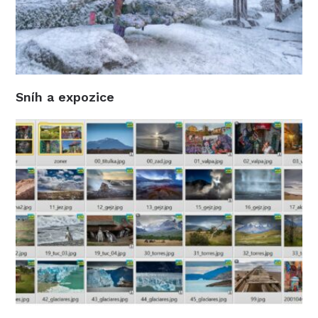
Sníh a expozice