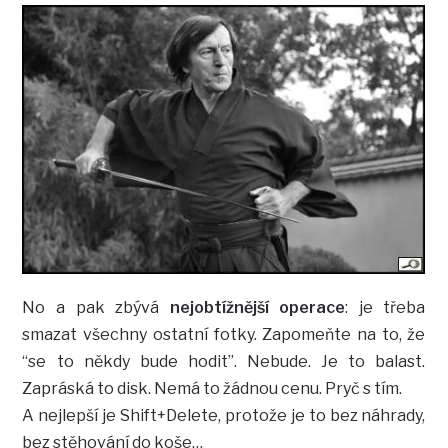
No a pak zbývá
nejobtížnější operace
: je třeba
smazat všechny ostatní fotky. Zapomeňte na to, že
“se to někdy bude hodit”. Nebude. Je to balast.
Zapráská to disk. Nemá to žádnou cenu. Pryč s tím.
A nejlepší je Shift+Delete, protože je to bez náhrady,
bez stěhování do koše…