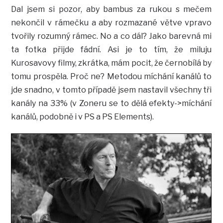
Dal jsem si pozor, aby bambus za rukou s mečem
nekončil v rámečku a aby rozmazané větve vpravo
tvořily rozumný rámec. No a co dál? Jako barevná mi
ta fotka přijde fádní. Asi je to tím, že miluju
Kurosavovy filmy, zkrátka, mám pocit, že černobílá by
tomu prospěla. Proč ne? Metodou míchání kanálů to
jde snadno, v tomto případě jsem nastavil všechny tři
kanály na 33% (v Zoneru se to dělá efekty->míchání
kanálů, podobně i v PS a PS Elements).