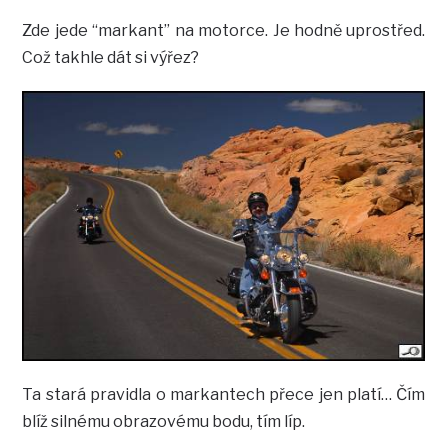
Zde jede “markant” na motorce. Je hodně uprostřed.
Což takhle dát si výřez?
Ta stará pravidla o markantech přece jen platí… Čím
blíž silnému obrazovému bodu, tím líp.