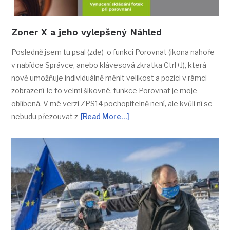
Zoner X a jeho vylepšený Náhled
Posledně jsem tu psal (zde) o funkci Porovnat (ikona nahoře
v nabídce Správce, anebo klávesová zkratka Ctrl+J), která
nově umožňuje individuálně měnit velikost a pozici v rámci
zobrazení Je to velmi šikovné, funkce Porovnat je moje
oblíbená. V mé verzi ZPS14 pochopitelně není, ale kvůli ní se
nebudu přezouvat z
[Read More…]