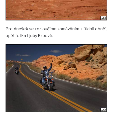
Pro dnešek se rozloučíme zamáváním z “údolí ohně”,
opět fotka Ljuby Krbové: