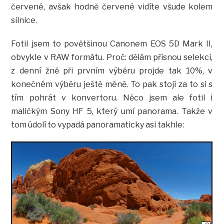
červené, avšak hodně červené vidíte všude kolem
silnice.
Fotil jsem to povětšinou Canonem EOS 5D Mark II,
obvykle v RAW formátu. Proč: dělám přísnou selekci,
z denní žně při prvním výběru projde tak 10%, v
konečném výběru ještě méně. To pak stojí za to si s
tím pohrát v konvertoru. Něco jsem ale fotil i
maličkým Sony HF 5, který umí panorama. Takže v
tom údolí to vypadá panoramaticky asi takhle: