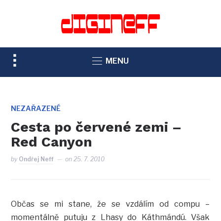
TOGGLE
MENU
SIDEBAR
&
NAVIGATION
NEZAŘAZENÉ
Cesta po červené zemi –
Red Canyon
by
Ondřej Neff
on
25. 7. 2010
Občas se mi stane, že se vzdálím od compu –
momentálně putuju z Lhasy do Káthmándú. Však