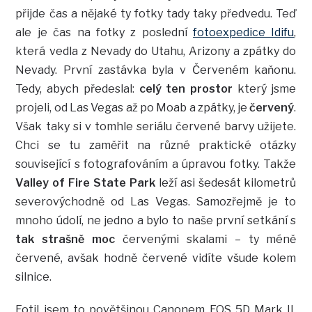
přijde čas a nějaké ty fotky tady taky předvedu. Teď
ale je čas na fotky z poslední
fotoexpedice Idifu
,
která vedla z Nevady do Utahu, Arizony a zpátky do
Nevady. První zastávka byla v Červeném kaňonu.
Tedy, abych předeslal:
celý ten prostor
který jsme
projeli, od Las Vegas až po Moab a zpátky, je
červený
.
Však taky si v tomhle seriálu červené barvy užijete.
Chci se tu zaměřit na různé praktické otázky
související s fotografováním a úpravou fotky. Takže
Valley of Fire State Park
leží asi šedesát kilometrů
severovýchodně od Las Vegas. Samozřejmě je to
mnoho údolí, ne jedno a bylo to naše první setkání s
tak strašně moc
červenými skalami – ty méně
červené, avšak hodně červené vidíte všude kolem
silnice.
Fotil jsem to povětšinou Canonem EOS 5D Mark II,