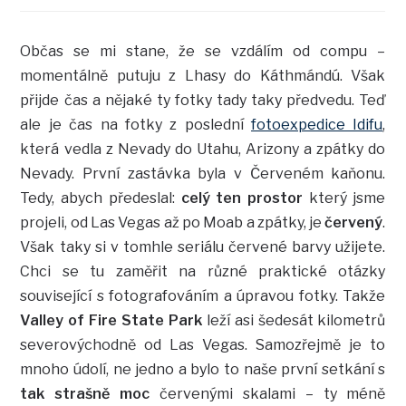
Občas se mi stane, že se vzdálím od compu –
momentálně putuju z Lhasy do Káthmándú. Však
přijde čas a nějaké ty fotky tady taky předvedu. Teď
ale je čas na fotky z poslední
fotoexpedice Idifu
,
která vedla z Nevady do Utahu, Arizony a zpátky do
Nevady. První zastávka byla v Červeném kaňonu.
Tedy, abych předeslal:
celý ten prostor
který jsme
projeli, od Las Vegas až po Moab a zpátky, je
červený
.
Však taky si v tomhle seriálu červené barvy užijete.
Chci se tu zaměřit na různé praktické otázky
související s fotografováním a úpravou fotky. Takže
Valley of Fire State Park
leží asi šedesát kilometrů
severovýchodně od Las Vegas. Samozřejmě je to
mnoho údolí, ne jedno a bylo to naše první setkání s
tak strašně moc
červenými skalami – ty méně