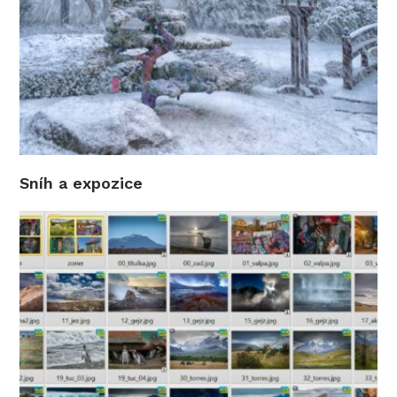
Sníh a expozice