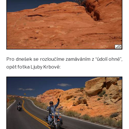
Pro dnešek se rozloučíme zamáváním z “údolí ohně”,
opět fotka Ljuby Krbové: