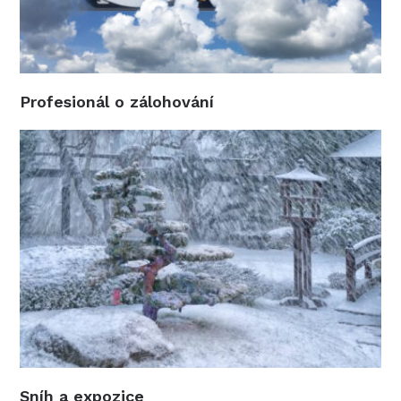
Profesionál o zálohování
Sníh a expozice