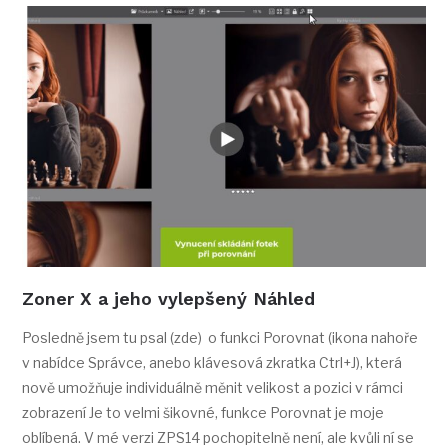
Zoner X a jeho vylepšený Náhled
Posledně jsem tu psal (zde) o funkci Porovnat (ikona nahoře
v nabídce Správce, anebo klávesová zkratka Ctrl+J), která
nově umožňuje individuálně měnit velikost a pozici v rámci
zobrazení Je to velmi šikovné, funkce Porovnat je moje
oblíbená. V mé verzi ZPS14 pochopitelně není, ale kvůli ní se