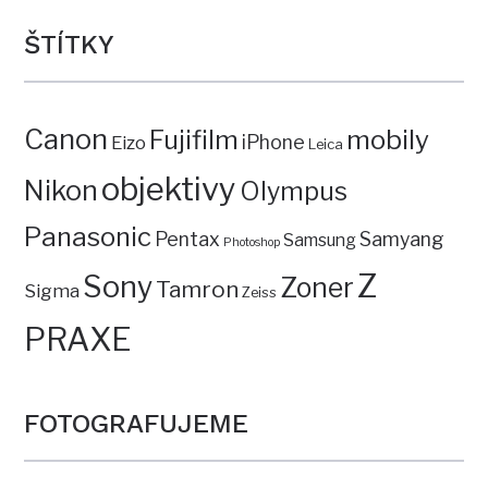
ŠTÍTKY
Canon
mobily
Fujifilm
iPhone
Eizo
Leica
objektivy
Nikon
Olympus
Panasonic
Pentax
Samyang
Samsung
Photoshop
Z
Sony
Zoner
Tamron
Sigma
Zeiss
PRAXE
FOTOGRAFUJEME