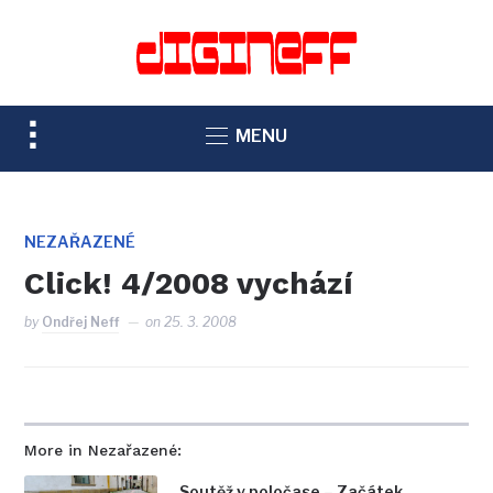
TOGGLE
MENU
SIDEBAR
&
NAVIGATION
NEZAŘAZENÉ
Click! 4/2008 vychází
by
Ondřej Neff
on
25. 3. 2008
More in Nezařazené:
Soutěž v poločase – Začátek