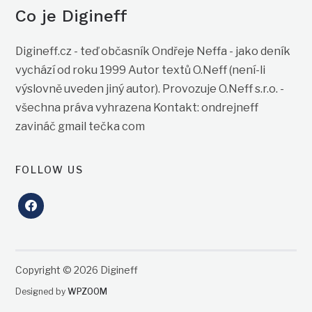
Co je Digineff
Digineff.cz - teď občasník Ondřeje Neffa - jako deník
vychází od roku 1999 Autor textů O.Neff (není-li
výslovně uveden jiný autor). Provozuje O.Neff s.r.o. -
všechna práva vyhrazena Kontakt: ondrejneff
zavináč gmail tečka com
FOLLOW US
facebook
Copyright © 2026 Digineff
Designed by
WPZOOM