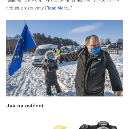
oblíbená. V mé verzi ZPS14 pochopitelně není, ale kvůli ní se
nebudu přezouvat z
[Read More…]
Jak na ostření