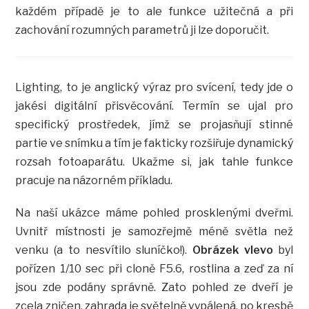
každém případě je to ale funkce užitečná a při
zachování rozumných parametrů ji lze doporučit.
Lighting, to je anglický výraz pro svícení, tedy jde o
jakési digitální přisvěcování. Termín se ujal pro
specifický prostředek, jímž se projasňují stinné
partie ve snímku a tím je fakticky rozšiřuje dynamický
rozsah fotoaparátu. Ukažme si, jak tahle funkce
pracuje na názorném příkladu.
Na naší ukázce máme pohled prosklenými dveřmi.
Uvnitř místnosti je samozřejmě méně světla než
venku (a to nesvítilo sluníčko!).
Obrázek vlevo
byl
pořízen 1/10 sec při cloně F5.6, rostlina a zeď za ní
jsou zde podány správně. Zato pohled ze dveří je
zcela zničen, zahrada je světelně vypálená, po kresbě