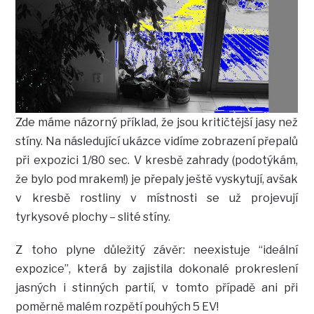
Zde máme názorný příklad, že jsou kritičtější jasy než
stíny. Na následující ukázce vidíme zobrazení přepalů
při expozici 1/80 sec. V kresbě zahrady (podotýkám,
že bylo pod mrakem!) je přepaly ještě vyskytují, avšak
v kresbě rostliny v místnosti se už projevují
tyrkysové plochy – slité stíny.
Z toho plyne důležitý závěr: neexistuje “ideální
expozice”, která by zajistila dokonalé prokreslení
jasných i stinných partií, v tomto případě ani při
poměrně malém rozpětí pouhých 5 EV!