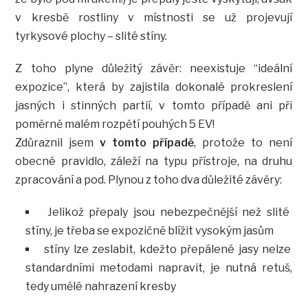
v kresbě rostliny v místnosti se už projevují
tyrkysové plochy – slité stíny.
Z toho plyne důležitý závěr: neexistuje “ideální
expozice”, která by zajistila dokonalé prokreslení
jasných i stinných partií, v tomto případě ani při
poměrně malém rozpětí pouhých 5 EV!
Zdůraznil jsem
v tomto případě
, protože to není
obecné pravidlo, záleží na typu přístroje, na druhu
zpracování a pod. Plynou z toho dva důležité závěry:
Jelikož přepaly jsou nebezpečnější než slité
stíny, je třeba se expozičně blížit vysokým jasům
stíny lze zeslabit, kdežto přepálené jasy nelze
standardními metodami napravit, je nutná retuš,
tedy umělé nahrazení kresby