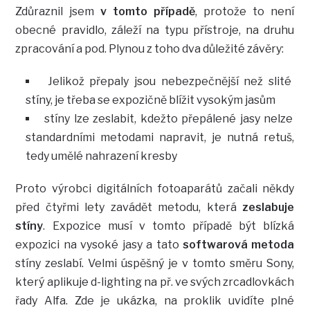
Zdůraznil jsem
v tomto případě
, protože to není
obecné pravidlo, záleží na typu přístroje, na druhu
zpracování a pod. Plynou z toho dva důležité závěry:
Jelikož přepaly jsou nebezpečnější než slité
stíny, je třeba se expozičně blížit vysokým jasům
stíny lze zeslabit, kdežto přepálené jasy nelze
standardními metodami napravit, je nutná retuš,
tedy umělé nahrazení kresby
Proto výrobci digitálních fotoaparátů začali někdy
před čtyřmi lety zavádět metodu, která
zeslabuje
stíny
. Expozice musí v tomto případě být blízká
expozici na vysoké jasy a tato
softwarová metoda
stíny zeslabí. Velmi úspěšný je v tomto směru Sony,
který aplikuje d-lighting na př. ve svých zrcadlovkách
řady Alfa. Zde je ukázka, na proklik uvidíte plné