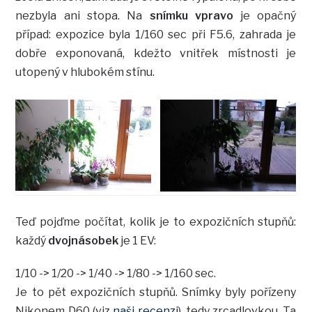
nezbyla ani stopa. Na
snímku vpravo
je opačný
případ: expozice byla 1/160 sec při F5.6, zahrada je
dobře exponovaná, kdežto vnitřek místnosti je
utopený v hlubokém stínu.
Teď pojďme počítat, kolik je to expozičních stupňů:
každý
dvojnásobek
je 1 EV:
1/10 -> 1/20 -> 1/40 -> 1/80 -> 1/160 sec.
Je to pět expozičních stupňů. Snímky byly pořízeny
Nikonem D60 (viz
naši recenzi
), tedy zrcadlovkou. Ta