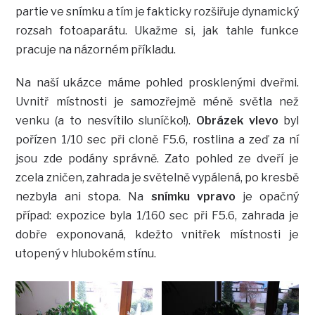
partie ve snímku a tím je fakticky rozšiřuje dynamický
rozsah fotoaparátu. Ukažme si, jak tahle funkce
pracuje na názorném příkladu.
Na naší ukázce máme pohled prosklenými dveřmi.
Uvnitř místnosti je samozřejmě méně světla než
venku (a to nesvítilo sluníčko!).
Obrázek vlevo
byl
pořízen 1/10 sec při cloně F5.6, rostlina a zeď za ní
jsou zde podány správně. Zato pohled ze dveří je
zcela zničen, zahrada je světelně vypálená, po kresbě
nezbyla ani stopa. Na
snímku vpravo
je opačný
případ: expozice byla 1/160 sec při F5.6, zahrada je
dobře exponovaná, kdežto vnitřek místnosti je
utopený v hlubokém stínu.