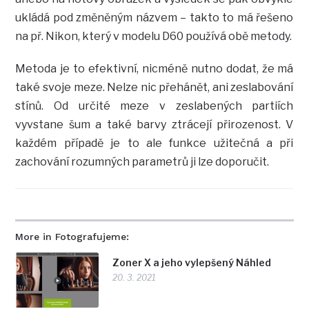
ukládá pod změněným názvem – takto to má řešeno
na př. Nikon, který v modelu D60 používá obě metody.
Metoda je to efektivní, nicméně nutno dodat, že má
také svoje meze. Nelze nic přehánět, ani zeslabování
stínů. Od určité meze v zeslabených partiích
vyvstane šum a také barvy ztrácejí přirozenost. V
každém případě je to ale funkce užitečná a při
zachování rozumných parametrů ji lze doporučit.
More in Fotografujeme:
Zoner X a jeho vylepšený Náhled
20. 3. 2021