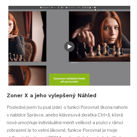
Zoner X a jeho vylepšený Náhled
Posledně jsem tu psal (zde) o funkci Porovnat (ikona nahoře
v nabídce Správce, anebo klávesová zkratka Ctrl+J), která
nově umožňuje individuálně měnit velikost a pozici v rámci
zobrazení Je to velmi šikovné, funkce Porovnat je moje