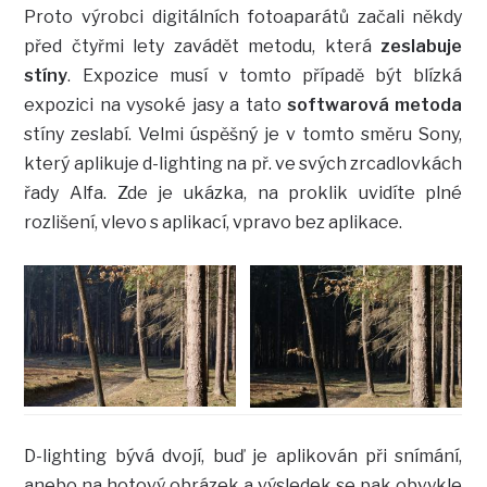
Proto výrobci digitálních fotoaparátů začali někdy
před čtyřmi lety zavádět metodu, která
zeslabuje
stíny
. Expozice musí v tomto případě být blízká
expozici na vysoké jasy a tato
softwarová metoda
stíny zeslabí. Velmi úspěšný je v tomto směru Sony,
který aplikuje d-lighting na př. ve svých zrcadlovkách
řady Alfa. Zde je ukázka, na proklik uvidíte plné
rozlišení, vlevo s aplikací, vpravo bez aplikace.
D-lighting bývá dvojí, buď je aplikován při snímání,
anebo na hotový obrázek a výsledek se pak obvykle