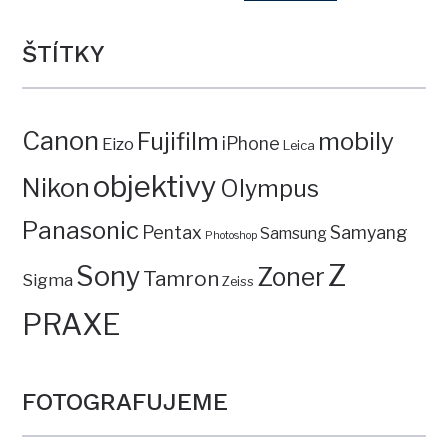
ŠTÍTKY
Canon
mobily
Fujifilm
iPhone
Eizo
Leica
objektivy
Nikon
Olympus
Panasonic
Pentax
Samyang
Samsung
Photoshop
Z
Sony
Zoner
Tamron
Sigma
Zeiss
PRAXE
FOTOGRAFUJEME