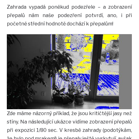
Zahrada vypadá poněkud podezřele – a zobrazení
přepalů nám naše podezření potvrdí, ano, i při
početně střední hodnotě dochází k přepalům!
Zde máme názorný příklad, že jsou kritičtější jasy než
stíny. Na následující ukázce vidíme zobrazení přepalů
při expozici 1/80 sec. V kresbě zahrady (podotýkám,
že bylo pod mrakem!) je přepaly ještě vyskytují, avšak