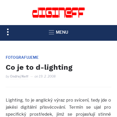
TOGGLE
MENU
SIDEBAR
&
NAVIGATION
FOTOGRAFUJEME
Co je to d-lighting
by
Ondřej Neff
on
19. 2. 2008
Lighting, to je anglický výraz pro svícení, tedy jde o
jakési digitální přisvěcování. Termín se ujal pro
specifický prostředek, jímž se projasňují stinné