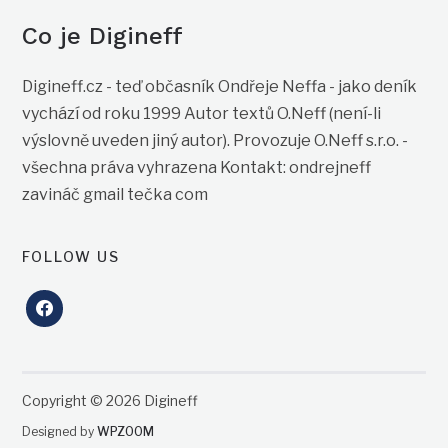
Co je Digineff
Digineff.cz - teď občasník Ondřeje Neffa - jako deník
vychází od roku 1999 Autor textů O.Neff (není-li
výslovně uveden jiný autor). Provozuje O.Neff s.r.o. -
všechna práva vyhrazena Kontakt: ondrejneff
zavináč gmail tečka com
FOLLOW US
facebook
Copyright © 2026 Digineff
Designed by
WPZOOM