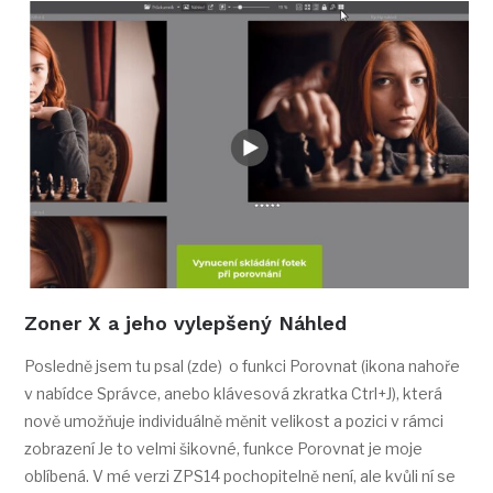
Zoner X a jeho vylepšený Náhled
Posledně jsem tu psal (zde) o funkci Porovnat (ikona nahoře
v nabídce Správce, anebo klávesová zkratka Ctrl+J), která
nově umožňuje individuálně měnit velikost a pozici v rámci
zobrazení Je to velmi šikovné, funkce Porovnat je moje
oblíbená. V mé verzi ZPS14 pochopitelně není, ale kvůli ní se