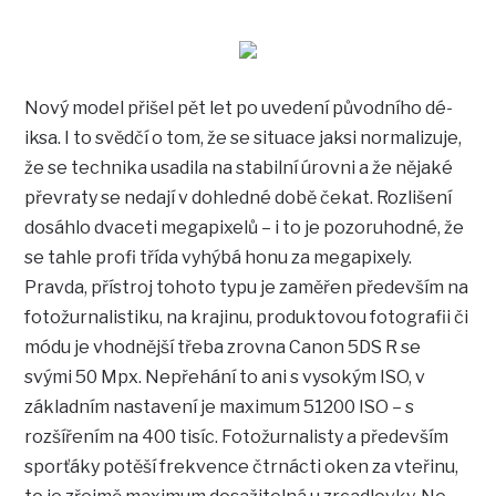
Nový model přišel pět let po uvedení původního dé-
iksa. I to svědčí o tom, že se situace jaksi normalizuje,
že se technika usadila na stabilní úrovni a že nějaké
převraty se nedají v dohledné době čekat. Rozlišení
dosáhlo dvaceti megapixelů – i to je pozoruhodné, že
se tahle profi třída vyhýbá honu za megapixely.
Pravda, přístroj tohoto typu je zaměřen především na
fotožurnalistiku, na krajinu, produktovou fotografii či
módu je vhodnější třeba zrovna Canon 5DS R se
svými 50 Mpx. Nepřehání to ani s vysokým ISO, v
základním nastavení je maximum 51200 ISO – s
rozšířením na 400 tisíc. Fotožurnalisty a především
sporťáky potěší frekvence čtrnácti oken za vteřinu,