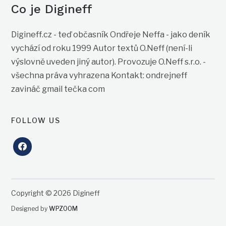
Co je Digineff
Digineff.cz - teď občasník Ondřeje Neffa - jako deník
vychází od roku 1999 Autor textů O.Neff (není-li
výslovně uveden jiný autor). Provozuje O.Neff s.r.o. -
všechna práva vyhrazena Kontakt: ondrejneff
zavináč gmail tečka com
FOLLOW US
facebook
Copyright © 2026 Digineff
Designed by
WPZOOM