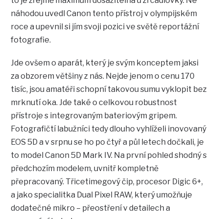
to je zřejmě maximum dosažitelná u zrcadlovky. Ne
náhodou uvedl Canon tento přístroj v olympijském
roce a upevnil si jím svoji pozici ve světě reportážní
fotografie.
Jde ovšem o aparát, který je svým konceptem jaksi
za obzorem většiny z nás. Nejde jenom o cenu 170
tisíc, jsou amatéři schopní takovou sumu vyklopit bez
mrknutí oka. Jde také o celkovou robustnost
přístroje s integrovaným bateriovým gripem.
Fotografičtí labužníci tedy dlouho vyhlíželi inovovaný
EOS 5D a v srpnu se ho po čtyř a půl letech dočkali, je
to model Canon 5D Mark IV. Na první pohled shodný s
předchozím modelem, uvnitř kompletně
přepracovaný. Třicetimegový čip, procesor Digic 6+,
a jako specialitka Dual Pixel RAW, který umožňuje
dodatečné mikro – přeostření v detailech a