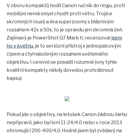
V oboru kompaktů hodil Canon ručník do ringu, proti
mobilům nemá smysl chodit proti větru. Trojice
skromných Ixusů a dva superzoomy s bláznivým
rozsahem 42x a 50x, to je opravdu jen skromná žeň.
Zajímavý je PowerShot G7 Mark II, recenzoval
jsem
ho v květnu
, je to seriózní přístroj s jednopalcovým
čipem a čtyřnásobným rozsahem světelného
objektivu. I cenově se posadil rozumně (ony tyhle
kvalitní kompakty někdy dovedou prohrábnout
kapsu).
Pokud jde o objektivy, na letošek Canon žádnou šlehu
nepřipravil, jako byl loni 11-24/4.0 nebo v roce 2013
ohromující 200-400/4.0. Hodně jsem byl zvědavý na