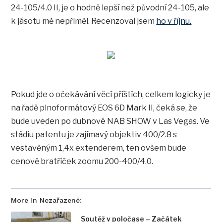
24-105/4.0 II, je o hodně lepší než původní 24-105, ale
k jásotu mě nepřiměl. Recenzoval jsem
ho v říjnu.
Pokud jde o očekávání věcí příštích, celkem logicky je
na řadě plnoformátový EOS 6D Mark II, čeká se, že
bude uveden po dubnové NAB SHOW v Las Vegas. Ve
stádiu patentu je zajímavý objektiv 400/2.8 s
vestavěným 1,4x extenderem, ten ovšem bude
cenově bratříček zoomu 200-400/4.0.
More in Nezařazené:
Soutěž v poločase – Začátek