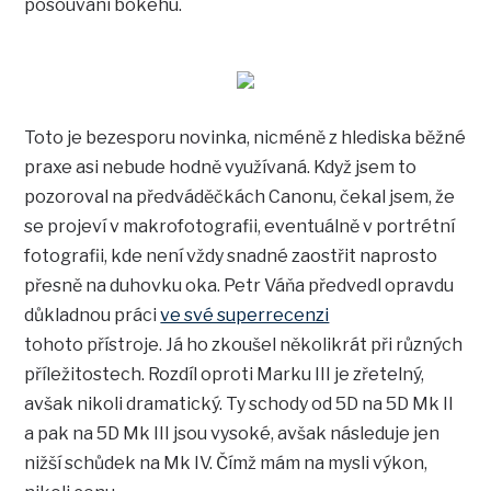
posouvání bokehu.
Toto je bezesporu novinka, nicméně z hlediska běžné
praxe asi nebude hodně využívaná. Když jsem to
pozoroval na předváděčkách Canonu, čekal jsem, že
se projeví v makrofotografii, eventuálně v portrétní
fotografii, kde není vždy snadné zaostřit naprosto
přesně na duhovku oka. Petr Váňa předvedl opravdu
důkladnou práci
ve své superrecenzi
tohoto přístroje. Já ho zkoušel několikrát při různých
příležitostech. Rozdíl oproti Marku III je zřetelný,
avšak nikoli dramatický. Ty schody od 5D na 5D Mk II
a pak na 5D Mk III jsou vysoké, avšak následuje jen
nižší schůdek na Mk IV. Čímž mám na mysli výkon,