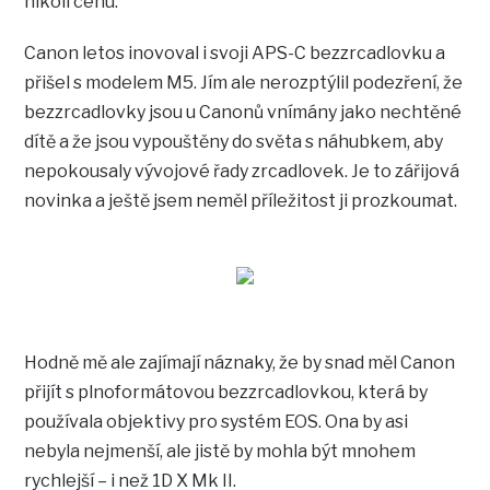
nikoli cenu.
Canon letos inovoval i svoji APS-C bezzrcadlovku a
přišel s modelem M5. Jím ale nerozptýlil podezření, že
bezzrcadlovky jsou u Canonů vnímány jako nechtěné
dítě a že jsou vypouštěny do světa s náhubkem, aby
nepokousaly vývojové řady zrcadlovek. Je to zářijová
novinka a ještě jsem neměl příležitost ji prozkoumat.
Hodně mě ale zajímají náznaky, že by snad měl Canon
přijít s plnoformátovou bezzrcadlovkou, která by
používala objektivy pro systém EOS. Ona by asi
nebyla nejmenší, ale jistě by mohla být mnohem
rychlejší – i než 1D X Mk II.