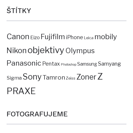
ŠTÍTKY
Canon
mobily
Fujifilm
iPhone
Eizo
Leica
objektivy
Nikon
Olympus
Panasonic
Pentax
Samyang
Samsung
Photoshop
Z
Sony
Zoner
Tamron
Sigma
Zeiss
PRAXE
FOTOGRAFUJEME