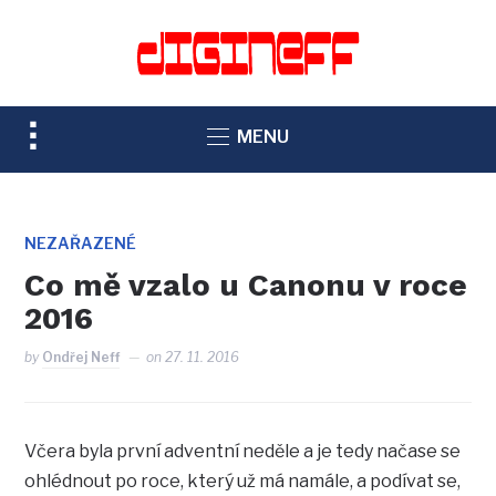
TOGGLE
MENU
SIDEBAR
&
NAVIGATION
NEZAŘAZENÉ
Co mě vzalo u Canonu v roce
2016
by
Ondřej Neff
on
27. 11. 2016
Včera byla první adventní neděle a je tedy načase se
ohlédnout po roce, který už má namále, a podívat se,