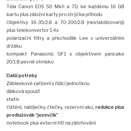
Těla Canon EOS 5D MkII a 7D, ke každému 16 GB
kartu plus záložní karty pro strýčka příhodu
Objektivy 16-35/2.8 a 70-200/2.8 (nestabilizovaný)
plus telekonvertor 1,4x
polarizační filtry a přechoďák Lee v univerzálním
držáku
kompakt Panasonic GF1 s objektivem pancake
20/1.8 pevné ohnisko
Další potřeby
Zábleskové zařízení s řídící jednotkou
dálková spoušť
stativ
čištění, nabíječky, čtečky, rezervní aku,
redukce plus
prodlužovák “jezevčík”
notebook plus externí HD na zálohování.