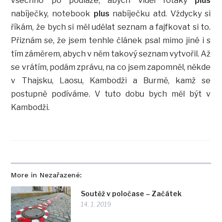
všechno po podlaze, abych viděl foťáky
plus
nabíječky, notebook
plus
nabíječku atd. Vždycky si
říkám, že bych si měl udělat seznam a fajfkovat si to.
Přiznám se, že jsem tenhle článek psal mimo jiné i s
tím záměrem, abych v něm takový seznam vytvořil. Až
se vrátím, podám zprávu, na co jsem zapomněl, někde
v Thajsku, Laosu, Kambodži a Burmě, kamž se
postupně podíváme. V tuto dobu bych měl být v
Kambodži.
More in Nezařazené:
Soutěž v poločase – Začátek
14. 1. 2019