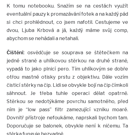
K tomu notebooku. Snažím se na cestách využít
eventuální pauzy k promazávání fotek a na každý pád
si chci prohlédnout, co jsem nafotil. Cestujeme ve
dvou, Ljuba Krbová a já, každý máme svůj comp,
abychom se nehádali a netahali.
Čištění:
osvědčuje se souprava se štětečkem na
jedné straně a uhlíkovou stěrkou na druhé straně,
vypadá to jako plnicí pero. Tím uhlíkovým se dobře
otřou mastné otisky prstu z objektivu. Dále vozím
čisticí stěrky na čip. Lidi se obvykle bojí na čip čímkoli
sáhnout. Je třeba tuhle operaci dělat opatrně.
Stěrkou se nedotýkáme povrchu samotného, před
ním je “low pass” filtr zamezující vzniku moaré.
Dovnitř přístroje nefoukáme, naprskali bychom tam.
Doporučuje se balonek, obvykle není k ničemu. Ta
stěrka funguje bezvadně.