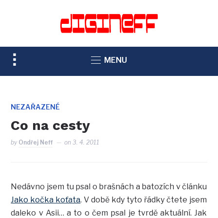
TOGGLE
MENU
SIDEBAR
&
NAVIGATION
NEZAŘAZENÉ
Co na cesty
by
Ondřej Neff
on
3. 4. 2011
Nedávno jsem tu psal o brašnách a batozích v článku
Jako kočka koťata
. V době kdy tyto řádky čtete jsem
daleko v Asii… a to o čem psal je tvrdě aktuální. Jak