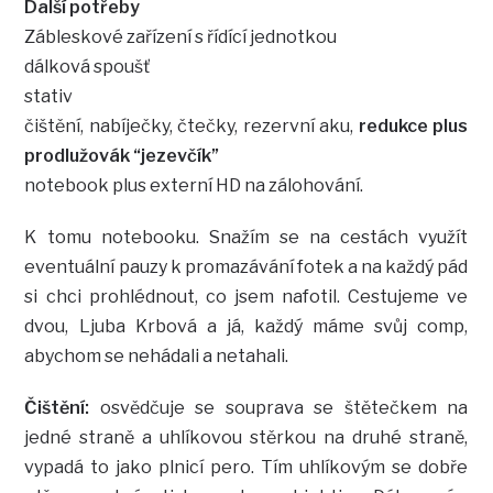
Další potřeby
Zábleskové zařízení s řídící jednotkou
dálková spoušť
stativ
čištění, nabíječky, čtečky, rezervní aku,
redukce plus
prodlužovák “jezevčík”
notebook plus externí HD na zálohování.
K tomu notebooku. Snažím se na cestách využít
eventuální pauzy k promazávání fotek a na každý pád
si chci prohlédnout, co jsem nafotil. Cestujeme ve
dvou, Ljuba Krbová a já, každý máme svůj comp,
abychom se nehádali a netahali.
Čištění:
osvědčuje se souprava se štětečkem na
jedné straně a uhlíkovou stěrkou na druhé straně,
vypadá to jako plnicí pero. Tím uhlíkovým se dobře