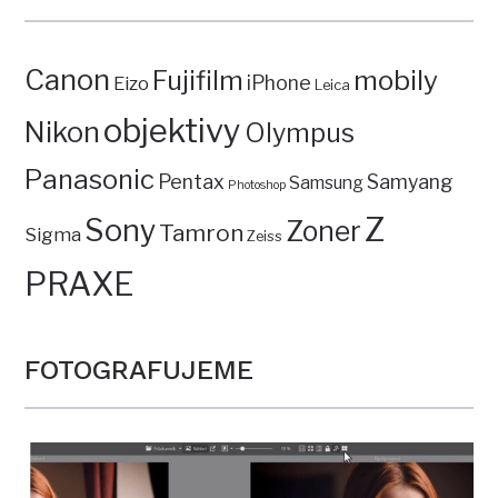
Canon
mobily
Fujifilm
iPhone
Eizo
Leica
objektivy
Nikon
Olympus
Panasonic
Pentax
Samyang
Samsung
Photoshop
Z
Sony
Zoner
Tamron
Sigma
Zeiss
PRAXE
FOTOGRAFUJEME