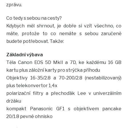
zprávu.
Co tedy s sebou na cesty?
Kdybych měl shrnout, je dobře si vzít všechno, co
máte, protože to co nemáte s sebou zaručeně
budete potřebovat. Takže:
Základní výbava
Těla Canon EOS 5D MkII a 7D, ke každému 16 GB
kartu plus záložní karty pro strýčka příhodu
Objektivy 16-35/2.8 a 70-200/2.8 (nestabilizovaný)
plus telekonvertor 1,4x
polarizační filtry a přechoďák Lee v univerzálním
držáku
kompakt Panasonic GF1 s objektivem pancake
20/1.8 pevné ohnisko