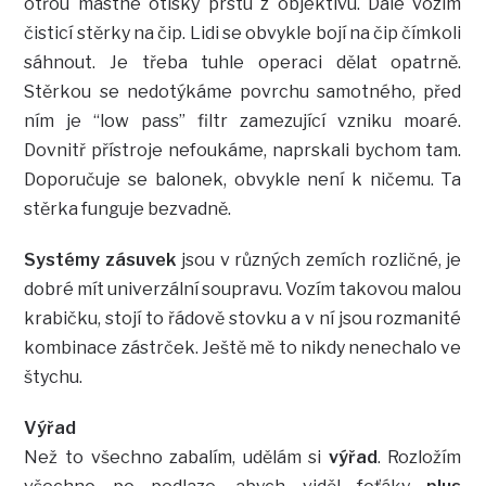
otřou mastné otisky prstu z objektivu. Dále vozím
čisticí stěrky na čip. Lidi se obvykle bojí na čip čímkoli
sáhnout. Je třeba tuhle operaci dělat opatrně.
Stěrkou se nedotýkáme povrchu samotného, před
ním je “low pass” filtr zamezující vzniku moaré.
Dovnitř přístroje nefoukáme, naprskali bychom tam.
Doporučuje se balonek, obvykle není k ničemu. Ta
stěrka funguje bezvadně.
Systémy zásuvek
jsou v různých zemích rozličné, je
dobré mít univerzální soupravu. Vozím takovou malou
krabičku, stojí to řádově stovku a v ní jsou rozmanité
kombinace zástrček. Ještě mě to nikdy nenechalo ve
štychu.
Výřad
Než to všechno zabalím, udělám si
výřad
. Rozložím