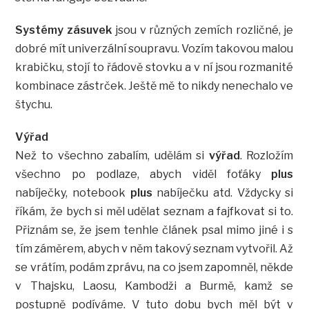
Systémy zásuvek
jsou v různých zemích rozličné, je
dobré mít univerzální soupravu. Vozím takovou malou
krabičku, stojí to řádově stovku a v ní jsou rozmanité
kombinace zástrček. Ještě mě to nikdy nenechalo ve
štychu.
Výřad
Než to všechno zabalím, udělám si
výřad
. Rozložím
všechno po podlaze, abych viděl foťáky
plus
nabíječky, notebook
plus
nabíječku atd. Vždycky si
říkám, že bych si měl udělat seznam a fajfkovat si to.
Přiznám se, že jsem tenhle článek psal mimo jiné i s
tím záměrem, abych v něm takový seznam vytvořil. Až
se vrátím, podám zprávu, na co jsem zapomněl, někde
v Thajsku, Laosu, Kambodži a Burmě, kamž se
postupně podíváme. V tuto dobu bych měl být v