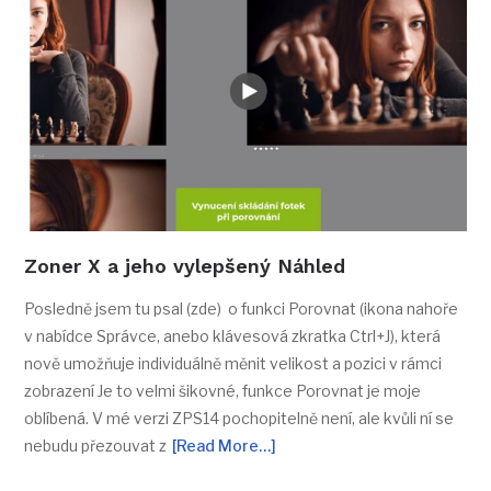
Zoner X a jeho vylepšený Náhled
Posledně jsem tu psal (zde) o funkci Porovnat (ikona nahoře
v nabídce Správce, anebo klávesová zkratka Ctrl+J), která
nově umožňuje individuálně měnit velikost a pozici v rámci
zobrazení Je to velmi šikovné, funkce Porovnat je moje
oblíbená. V mé verzi ZPS14 pochopitelně není, ale kvůli ní se
nebudu přezouvat z
[Read More…]