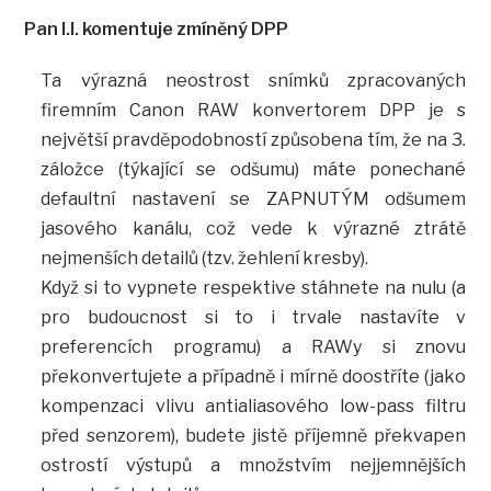
Pan I.I. komentuje zmíněný DPP
Ta výrazná neostrost snímků zpracovaných
firemním Canon RAW konvertorem DPP je s
největší pravděpodobností způsobena tím, že na 3.
záložce (týkající se odšumu) máte ponechané
defaultní nastavení se ZAPNUTÝM odšumem
jasového kanálu, což vede k výrazné ztrátě
nejmenších detailů (tzv. žehlení kresby).
Když si to vypnete respektive stáhnete na nulu (a
pro budoucnost si to i trvale nastavíte v
preferencích programu) a RAWy si znovu
překonvertujete a případně i mírně doostříte (jako
kompenzaci vlivu antialiasového low-pass filtru
před senzorem), budete jistě příjemně překvapen
ostrostí výstupů a množstvím nejjemnějších