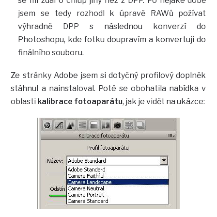
se mi zdál o chlup jiný než z DPP. Po nějaké době
jsem se tedy rozhodl k úpravě RAWů požívat
výhradně DPP s následnou konverzí do
Photoshopu, kde fotku doupravím a konvertuji do
finálního souboru.
Ze stránky Adobe jsem si dotyčný profilový doplněk
stáhnul a nainstaloval. Poté se obohatila nabídka v
oblasti
kalibrace fotoaparátu
, jak je vidět na ukázce: