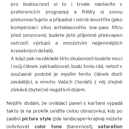
pro budoucnost si to i trvale nastavíte v
preferencích programu) a RAWy si znovu
překonvertujete a případně i mírně doostříte (jako
kompenzaci vlivu antialiasového low-pass filtru
před senzorem), budete jistě příjemně překvapen
ostrostí výstupů a množstvím nejjemnějších
kresebných detailů.
A když pak na základě této zkušenosti budete moci
i svůj článek zaktualizovat, budu tomu rád, neboť v
současné podobě je myslím tento článek dosti
zavádějící, a mnoho Vašich čtenářů z něj zřejmě
získává zbytečně negativní dojem.
Nejdřív dodám, že ovládací panel s kartami vypadá
takto (a na proklik uvidíte celou obrazovku), kdy po
zadání
picture style
(zde landscape=krajina) můžete
ovlivňovat
color tone
(barevnost),
saturation