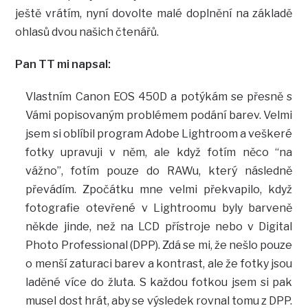
ještě vrátím, nyní dovolte malé doplnění na základě
ohlasů dvou našich čtenářů.
Pan TT mi napsal:
Vlastním Canon EOS 450D a potýkám se přesně s
Vámi popisovaným problémem podání barev. Velmi
jsem si oblíbil program Adobe Lightroom a veškeré
fotky upravuji v něm, ale když fotím něco “na
vážno”, fotím pouze do RAWu, který následně
převádím. Zpočátku mne velmi překvapilo, když
fotografie otevřené v Lightroomu byly barveně
někde jinde, než na LCD přístroje nebo v Digital
Photo Professional (DPP). Zdá se mi, že nešlo pouze
o menší zaturaci barev a kontrast, ale že fotky jsou
laděné více do žluta. S každou fotkou jsem si pak
musel dost hrát, aby se výsledek rovnal tomu z DPP.