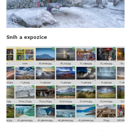
Sníh a expozice