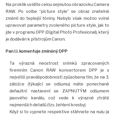
Na proklik uvidíte celou sejmutou obrazovku Camera
RAW. Po volbe “picture style” se obraz znatelně
změnil do teplejší tóniny. Nebylo však možno volně
upravovat parametry zvoleného picture style, jak to
jde v programu DPP (Digital Photo Profesional), který
je dodáván k přístrojům Canon.
Pan I.I. komentuje zmíněný DPP
Ta výrazná neostrost snímků zpracovaných
firemním Canon RAW konvertorem DPP je s
největší pravděpodobností způsobena tím, že na 3.
záložce (týkající se odšumu) máte ponechané
defaultní nastavení se ZAPNUTÝM odšumem
jasového kanálu, což vede k výrazné ztrátě
nejmenších detailů (tzv. žehlení kresby).
Když si to vypnete respektive stáhnete na nulu (a