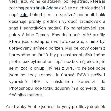
verzi) jsou volně ke stažení (po registraci, která je
zdarma) ze
stránek Adobe
a dá se o nich více dočíst
např.
zde
. Pokud jsem to správně pochopil, balík
obsahuje profily předních výrobců zrcadlovek a
snad i jednotlivých modelů. Po nainstalování jsou
pak v Adobe Camera Raw dostupné tytéž profily,
které jsou dostupné i ve fotoaparátu, s nímž byl
upravovaný snímek pořízen. Můj celkový dojem z
barevného podání fotky po nastavení příslušného
profilu pak byl mnohem lepší než bez něj, ale stejně
se mi zdál o chlup jiný než z DPP. Po nějaké době
jsem se tedy rozhodl k úpravě RAWů požívat
výhradně DPP s následnou konverzí do
Photoshopu, kde fotku doupravím a konvertuji do
finálního souboru.
Ze stránky Adobe jsem si dotyčný profilový doplněk