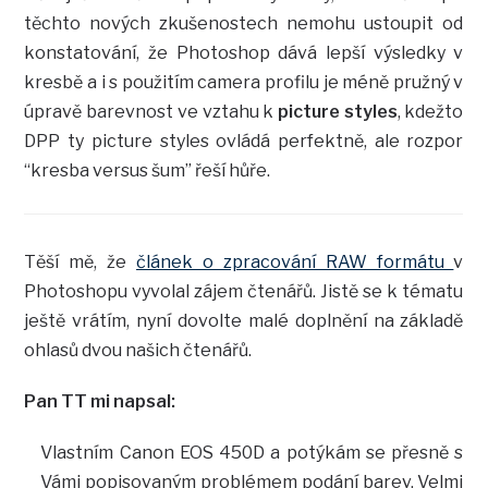
těchto nových zkušenostech nemohu ustoupit od
konstatování, že Photoshop dává lepší výsledky v
kresbě a i s použitím camera profilu je méně pružný v
úpravě barevnost ve vztahu k
picture styles
, kdežto
DPP ty picture styles ovládá perfektně, ale rozpor
“kresba versus šum” řeší hůře.
Těší mě, že
článek o zpracování RAW formátu
v
Photoshopu vyvolal zájem čtenářů. Jistě se k tématu
ještě vrátím, nyní dovolte malé doplnění na základě
ohlasů dvou našich čtenářů.
Pan TT mi napsal:
Vlastním Canon EOS 450D a potýkám se přesně s
Vámi popisovaným problémem podání barev. Velmi