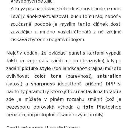
kresebných detailů.
A když pak na základě této zkušenosti budete moci
i svůj článek zaktualizovat, budu tomu rád, neboť v
současné podobě je myslím tento článek dosti
zavádějící, a mnoho Vašich čtenářů z něj zřejmě
získává zbytečně negativní dojem.
Nejdřív dodám, že ovládací panel s kartami vypadá
takto (a na proklik uvidíte celou obrazovku), kdy po
zadání
picture style
(zde landscape=krajina) můžete
ovlivňovat
color tone
(barevnost),
saturation
(sytost) a
sharpness
(doostření), přičemž DPP si
načte ty parametry, které jste si nastavili na foťáku a
zde je můžete v plném rozsahu změnit (což je
bezesporu obrovská výhoda a
toto
Photoshop
nenabízí, ani po doplnění kamerovými profily).