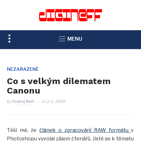
TOGGLE
MENU
SIDEBAR
&
NAVIGATION
NEZAŘAZENÉ
Co s velkým dilematem
Canonu
by
Ondřej Neff
on
2. 6. 2009
Těší mě, že
článek o zpracování RAW formátu
v
Photoshopu vyvolal zájem čtenářů. Jistě se k tématu