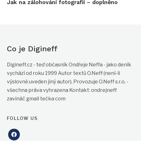
Jak na zálohování fotografií – doplněno
Co je Digineff
Digineff.cz - teď občasník Ondřeje Neffa - jako deník
vychází od roku 1999 Autor textů O.Neff (není-li
výslovně uveden jiný autor). Provozuje O.Neff s.r.o. -
všechna práva vyhrazena Kontakt: ondrejneff
zavináč gmail tečka com
FOLLOW US
facebook