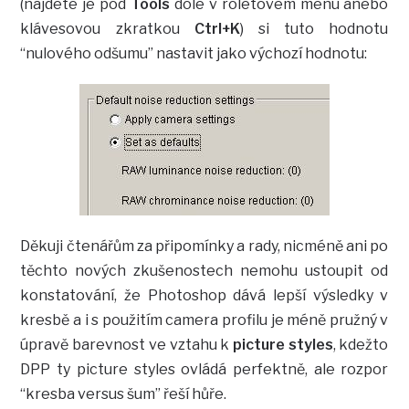
(najdete je pod
Tools
dole v roletovém menu anebo
klávesovou zkratkou
Ctrl+K
) si tuto hodnotu
“nulového odšumu” nastavit jako výchozí hodnotu:
Děkuji čtenářům za připomínky a rady, nicméně ani po
těchto nových zkušenostech nemohu ustoupit od
konstatování, že Photoshop dává lepší výsledky v
kresbě a i s použitím camera profilu je méně pružný v
úpravě barevnost ve vztahu k
picture styles
, kdežto
DPP ty picture styles ovládá perfektně, ale rozpor
“kresba versus šum” řeší hůře.