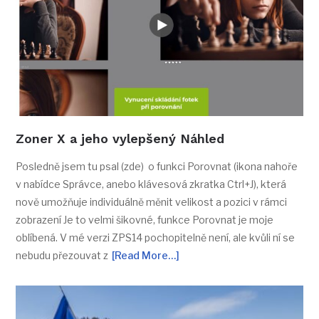
Zoner X a jeho vylepšený Náhled
Posledně jsem tu psal (zde) o funkci Porovnat (ikona nahoře
v nabídce Správce, anebo klávesová zkratka Ctrl+J), která
nově umožňuje individuálně měnit velikost a pozici v rámci
zobrazení Je to velmi šikovné, funkce Porovnat je moje
oblíbená. V mé verzi ZPS14 pochopitelně není, ale kvůli ní se
nebudu přezouvat z
[Read More…]