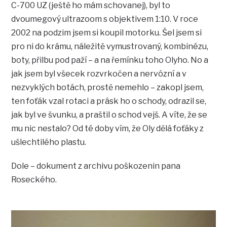
C-700 UZ (ještě ho mám schovanej), byl to
dvoumegový ultrazoom s objektivem 1:10. V roce
2002 na podzim jsem si koupil motorku. Šel jsem si
pro ni do krámu, náležitě vymustrovaný, kombinézu,
boty, přilbu pod paží – a na řemínku toho Olyho. No a
jak jsem byl všecek rozvrkočen a nervózní a v
nezvyklých botách, prostě nemehlo – zakopl jsem,
ten foťák vzal rotaci a prásk ho o schody, odrazil se,
jak byl ve švunku, a praštil o schod vejš. A víte, že se
mu nic nestalo? Od té doby vím, že Oly dělá foťáky z
ušlechtilého plastu.
Dole – dokument z archivu poškozenin pana
Roseckého.