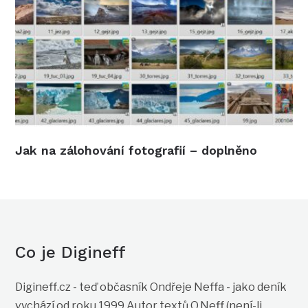
Jak na zálohování fotografií – doplněno
Co je Digineff
Digineff.cz - teď občasník Ondřeje Neffa - jako deník
vychází od roku 1999 Autor textů O.Neff (není-li