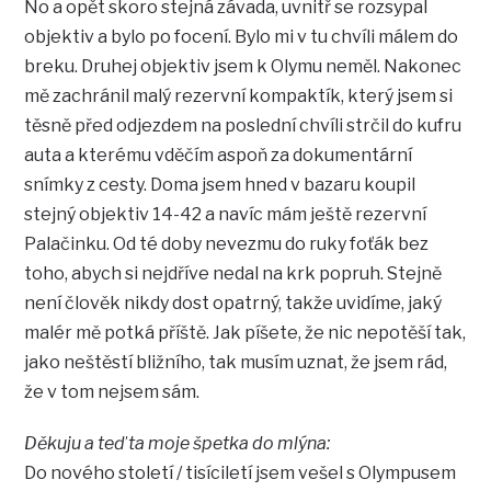
No a opět skoro stejná závada, uvnitř se rozsypal
objektiv a bylo po focení. Bylo mi v tu chvíli málem do
breku. Druhej objektiv jsem k Olymu neměl. Nakonec
mě zachránil malý rezervní kompaktík, který jsem si
těsně před odjezdem na poslední chvíli strčil do kufru
auta a kterému vděčím aspoň za dokumentární
snímky z cesty. Doma jsem hned v bazaru koupil
stejný objektiv 14-42 a navíc mám ještě rezervní
Palačinku. Od té doby nevezmu do ruky foťák bez
toho, abych si nejdříve nedal na krk popruh. Stejně
není člověk nikdy dost opatrný, takže uvidíme, jaký
malér mě potká příště. Jak píšete, že nic nepotěší tak,
jako neštěstí bližního, tak musím uznat, že jsem rád,
že v tom nejsem sám.
Děkuju a teď ta moje špetka do mlýna:
Do nového století / tisíciletí jsem vešel s Olympusem