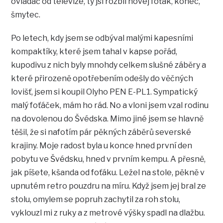
ovladač od televize, ty jsi rozbil novej foťák, konec,
šmytec.
Po letech, kdy jsem se odbýval malými kapesními
kompaktíky, které jsem tahal v kapse pořád,
kupodivu z nich byly mnohdy celkem slušné záběry a
které přirozeně opotřebením odešly do věčných
lovišť, jsem si koupil Olyho PEN E-PL1. Sympatický
malý foťáček, mám ho rád. No a vloni jsem vzal rodinu
na dovolenou do Švédska. Mimo jiné jsem se hlavně
těšil, že si nafotím pár pěkných záběrů severské
krajiny. Moje radost byla u konce hned první den
pobytu ve Švédsku, hned v prvním kempu. A přesně,
jak píšete, kšanda od foťáku. Ležel na stole, pěkně v
upnutém retro pouzdru na míru. Když jsem jej bral ze
stolu, omylem se popruh zachytil za roh stolu,
vyklouzl mi z ruky a z metrové výšky spadl na dlažbu.