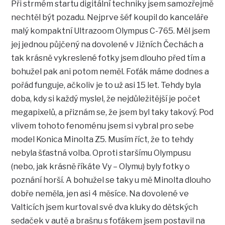
Při strmém startu digitální techniky jsem samozřejmě
nechtěl být pozadu. Nejprve šéf koupil do kanceláře
malý kompaktní Ultrazoom Olympus C-765. Měl jsem
jej jednou půjčený na dovolené v Jižních Čechách a
tak krásně vykreslené fotky jsem dlouho před tím a
bohužel pak ani potom neměl. Foťák máme dodnes a
pořád funguje, ačkoliv je to už asi 15 let. Tehdy byla
doba, kdy si každý myslel, že nejdůležitější je počet
megapixelů, a přiznám se, že jsem byl taky takový. Pod
vlivem tohoto fenoménu jsem si vybral pro sebe
model Konica Minolta Z5. Musím říct, že to tehdy
nebyla šťastná volba. Oproti staršímu Olympusu
(nebo, jak krásně říkáte Vy – Olymu) byly fotky o
poznání horší. A bohužel se taky u mě Minolta dlouho
dobře neměla, jen asi 4 měsíce. Na dovolené ve
Valticích jsem kurtoval své dva kluky do dětských
sedaček v autě a brašnu s foťákem jsem postavil na