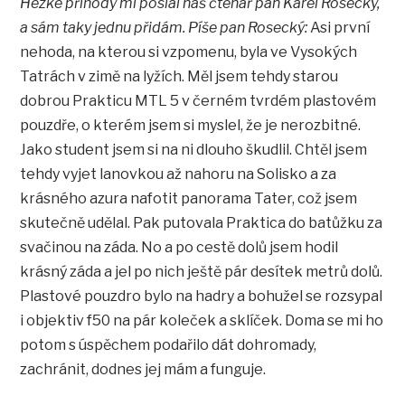
Hezké příhody mi poslal náš čtenář pan Karel Rosecký,
a sám taky jednu přidám. Píše pan Rosecký:
Asi první
nehoda, na kterou si vzpomenu, byla ve Vysokých
Tatrách v zimě na lyžích. Měl jsem tehdy starou
dobrou Prakticu MTL 5 v černém tvrdém plastovém
pouzdře, o kterém jsem si myslel, že je nerozbitné.
Jako student jsem si na ni dlouho škudlil. Chtěl jsem
tehdy vyjet lanovkou až nahoru na Solisko a za
krásného azura nafotit panorama Tater, což jsem
skutečně udělal. Pak putovala Praktica do batůžku za
svačinou na záda. No a po cestě dolů jsem hodil
krásný záda a jel po nich ještě pár desítek metrů dolů.
Plastové pouzdro bylo na hadry a bohužel se rozsypal
i objektiv f50 na pár koleček a sklíček. Doma se mi ho
potom s úspěchem podařilo dát dohromady,
zachránit, dodnes jej mám a funguje.