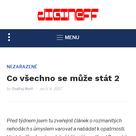
TOGGLE
MENU
SIDEBAR
&
NAVIGATION
NEZAŘAZENÉ
Co všechno se může stát 2
by
Ondřej Neff
on
5. 6. 2017
Před týdnem jsem tu zveřejnil článek o rozmanitých
nehodách s úmyslem varovat a nabádat k opatrnosti.