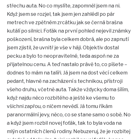
střechu auta. No co myslíte, zapomněl jsem na ni.
Když jsem se rozjel, tak jsem jen zahlédl po pár
metrech ve zpětném zrcátku jak se černá brašna
kutálí po silnici. Foťák na první pohled nejevil známky
poškození, brašna byla celkem dobrá, ale po zapnutí
jsem zjistil, že uvnitř je vše v háji. Objektiv dostal
pecku a bylo to neopravitelné, teda aspoň ne za
přijatelnou cenu. A teď nastalo právě to, co píšete –
dodnes to mám na talíři. Já jsem na dost věcí celkem
pedant, hlavně na zacházení s technikou, přístroji
všeho druhu, včetně auta. Takže vždycky doma šílím,
když najdu něco rozbitého a ještě ke všemu to
všichni zapřou, o ničem nevědí. Já tomu říkám
paranormální jevy, něco, co se stane samo o sobě. No
a když jsem rozbil novej foťák, tak to byla voda na
mlýn ostatních členů rodiny. Nebuzeruj, že je rozbitej