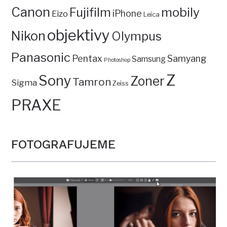
Canon
mobily
Fujifilm
iPhone
Eizo
Leica
objektivy
Nikon
Olympus
Panasonic
Pentax
Samyang
Samsung
Photoshop
Z
Sony
Zoner
Tamron
Sigma
Zeiss
PRAXE
FOTOGRAFUJEME