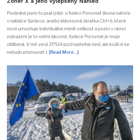
Zoner X a jeho vylepšený Náhled
Posledně jsem tu psal (zde) o funkci Porovnat (ikona nahoře
v nabídce Správce, anebo klávesová zkratka Ctrl+J), která
nově umožňuje individuálně měnit velikost a pozici v rámci
zobrazení Je to velmi šikovné, funkce Porovnat je moje
oblíbená. V mé verzi ZPS14 pochopitelně není, ale kvůli ní se
nebudu přezouvat z
[Read More…]