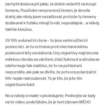
zachytil doslova při pádu. Je dobře nešetřit na koupi
řemenu. Používám neoprenový řemen, je docela
drahý, ale nikdy jsem nezalitoval, protože ty řemeny
dodávané k foťáku mívají tvrdé, nepoddajné… a někdy
takhle kloužou.
UV filtr a sluneční clona – to jsou velmi užiteční
pomocníci. Je to ochrana proti mechanickému
poškození léty osvědčená. Ony objektivy mají docela
měkkou obrubu se závitem, stačí ťuknout a obruba se
zdeformuje tak maličko, že to na pohled ani
nepoznáte, ale pak se divíte, že potvora polarizační
filtr nejde našroubovat. To je tím, že jste tím
objektivem ťukli.
No a někdy si malér vykoledujete. Podívejte se tady
na to video, podotýkám, že je tení záznam MÉHO