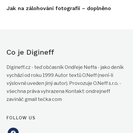
Jak na zálohování fotografií – doplněno
Co je Digineff
Digineff.cz - teď občasník Ondřeje Neffa - jako deník
vychází od roku 1999 Autor textů O.Neff (není-li
výslovně uveden jiný autor). Provozuje O.Neff s.r.o. -
všechna práva vyhrazena Kontakt: ondrejneff
zavináč gmail tečka com
FOLLOW US
facebook