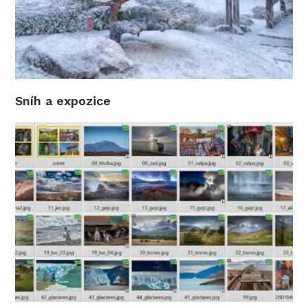
Sníh a expozice