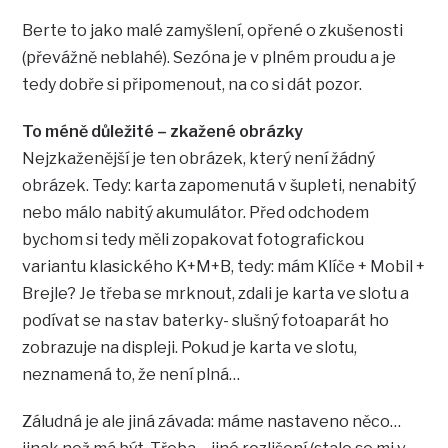
Berte to jako malé zamyšlení, opřené o zkušenosti
(převážně neblahé). Sezóna je v plném proudu a je
tedy dobře si připomenout, na co si dát pozor.
To méně důležité – zkažené obrázky
Nejzkaženější je ten obrázek, který není žádný
obrázek. Tedy: karta zapomenutá v šupleti, nenabitý
nebo málo nabitý akumulátor. Před odchodem
bychom si tedy měli zopakovat fotografickou
variantu klasického K+M+B, tedy: mám Klíče + Mobil +
Brejle? Je třeba se mrknout, zdali je karta ve slotu a
podívat se na stav baterky- slušný fotoaparát ho
zobrazuje na displeji. Pokud je karta ve slotu,
neznamená to, že není plná…
Záludná je ale jiná závada: máme nastaveno něco…