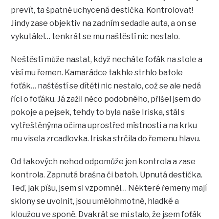
prevít, ta špatně uchycená destička. Kontrolovat!
Jindy zase objektiv na zadním sedadle auta, a on se
vykutálel… tenkrát se mu naštěstí nic nestalo.
Neštěstí může nastat, když necháte foťák na stole a
visí mu řemen. Kamarádce takhle strhlo batole
foťák… naštěstí se dítěti nic nestalo, což se ale nedá
říci o foťáku. Já zažil něco podobného, přišel jsem do
pokoje a pejsek, tehdy to byla naše Iriska, stál s
vytřeštěnýma očima uprostřed místnosti a na krku
mu visela zrcadlovka. Iriska strčila do řemenu hlavu.
Od takových nehod odpomůže jen kontrola a zase
kontrola. Zapnutá brašna či batoh. Upnutá destička.
Teď, jak píšu, jsem si vzpomněl… Některé řemeny mají
sklony se uvolnit, jsou umělohmotné, hladké a
kloužou ve sponě. Dvakrát se mi stalo, že jsem foťák