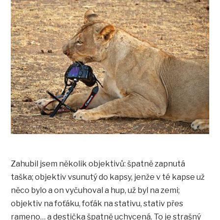
Zahubil jsem několik objektivů: špatně zapnutá
taška; objektiv vsunutý do kapsy, jenže v té kapse už
něco bylo a on vyčuhoval a hup, už byl na zemi;
objektiv na foťáku, foťák na stativu, stativ přes
rameno… a destička špatně uchycená. To je strašný