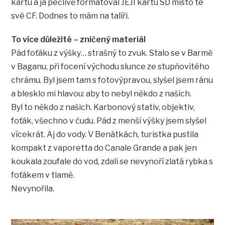
kartu a já pečlivě formátoval JEJÍ kartu SD místo té
své CF. Dodnes to mám na talíři.
To více důležité – zničený materiál
Pád foťáku z výšky… strašný to zvuk. Stalo se v Barmě
v Baganu, při focení východu slunce ze stupňovitého
chrámu. Byl jsem tam s fotovýpravou, slyšel jsem ránu
a blesklo mi hlavou: aby to nebyl někdo z našich.
Byl to někdo z našich. Karbonový stativ, objektiv,
foťák, všechno v čudu. Pád z menší výšky jsem slyšel
vícekrát. Aj do vody. V Benátkách, turistka pustila
kompakt z vaporetta do Canale Grande a pak jen
koukala zoufale do vod, zdali se nevynoří zlatá rybka s
foťákem v tlamě.
Nevynořila.