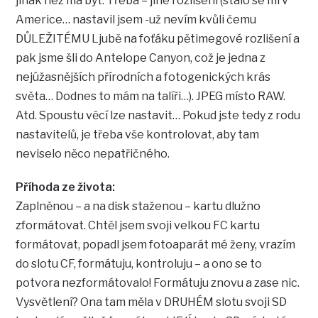
jinak než má být. Třeba – jiné rozlišení (stalo se mi v
Americe… nastavil jsem -už nevím kvůli čemu
DŮLEŽITÉMU Ljubě na foťáku pětimegové rozlišení a
pak jsme šli do Antelope Canyon, což je jedna z
nejúžasnějších přírodních a fotogenických krás
světa… Dodnes to mám na talíři…). JPEG místo RAW.
Atd. Spoustu věcí lze nastavit… Pokud jste tedy z rodu
nastavitelů, je třeba vše kontrolovat, aby tam
neviselo něco nepatřičného.
Příhoda ze života:
Zaplněnou – a na disk staženou – kartu dlužno
zformátovat. Chtěl jsem svoji velkou FC kartu
formátovat, popadl jsem fotoaparát mé ženy, vrazím
do slotu CF, formátuju, kontroluju – a ono se to
potvora nezformátovalo! Formátuju znovu a zase nic.
Vysvětlení? Ona tam měla v DRUHÉM slotu svoji SD