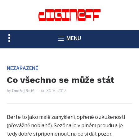
TOGGLE
MENU
SIDEBAR
&
NAVIGATION
NEZAŘAZENÉ
Co všechno se může stát
by
Ondřej Neff
on
30. 5. 2017
Berte to jako malé zamyšlení, opřené o zkušenosti
(převážně neblahé). Sezóna je v plném proudu a je
tedy dobře si připomenout, na co si dát pozor.