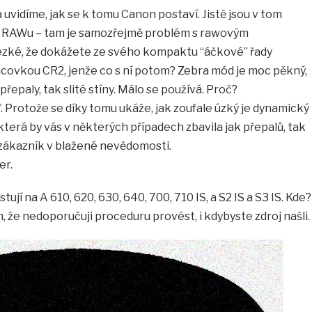
uvidíme, jak se k tomu Canon postaví. Jistě jsou v tom
 v RAWu – tam je samozřejmě problém s rawovým
ezké, že dokážete ze svého kompaktu “áčkové” řady
covkou CR2, jenže co s ní potom? Zebra mód je moc pěkný,
přepaly, tak slité stíny. Málo se používá. Proč?
. Protože se díky tomu ukáže, jak zoufale úzký je dynamický
terá by vás v některých případech zbavila jak přepalů, tak
je zákazník v blažené nevědomosti.
er.
tují na A 610, 620, 630, 640, 700, 710 IS, a S2 IS a S3 IS. Kde?
 že nedoporučuji proceduru provést, i kdybyste zdroj našli.