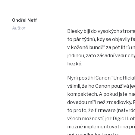
Ondřej Neff
Author
Blesky bijí do vysokých stromů 
to pár týdnů, kdy se objevily
v kožené bundě” za pět litrů (
jedinou, zato zásadní vadu: chy
hezká.
Nyní postihl Canon “Unofficial
všimli, že ho Canon používá j
kompaktech. A pokud jste nad 
dovedou míň než zrcadlovky. P
to proto, že firmware (natvr
všech možností, jež Digic II. 
možné implementovat i na přís
ani zrcadlovky. Jsou to: