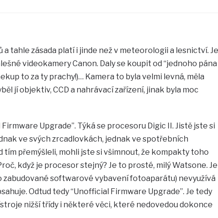
a tahle zásada platí i jinde než v meteorologii a lesnictví. J
 falešné videokamery Canon. Daly se koupit od “jednoho pána
nekup to za ty prachy!)… Kamera to byla velmi levná, měla
běl jí objektiv, CCD a nahrávací zařízení, jinak byla moc
 Firmware Upgrade”. Týká se procesoru Digic II. Jistě jste si
ednak ve svých zrcadlovkách, jednak ve spotřebních
tím přemýšleli, mohli jste si všimnout, že kompakty toho
roč, když je procesor stejný? Je to prosté, milý Watsone. Je
do zabudované softwarové vybavení fotoaparátu) nevyužívá
obsahuje. Odtud tedy “Unofficial Firmware Upgrade”. Je tedy
troje nižší třídy i některé věci, které nedovedou dokonce