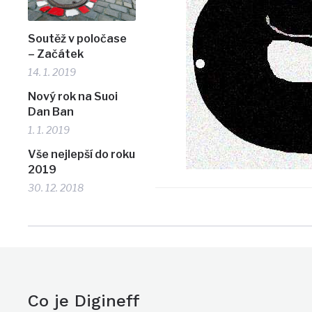
Soutěž v poločase
– Začátek
14. 1. 2019
Nový rok na Suoi
Dan Ban
1. 1. 2019
Vše nejlepší do roku
2019
30. 12. 2018
Co je Digineff