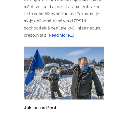
měnit velikost a pozici v rámci zobrazení
Je to velmi šikovné, funkce Porovnat je
moje oblíbená. V mé verzi ZPS14
pochopitelně není, ale kvůli ní se nebudu
přezouvat z
[Read More…]
Jak na ostření