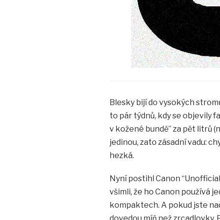
Blesky bijí do vysokých stromů 
to pár týdnů, kdy se objevily
v kožené bundě” za pět litrů (
jedinou, zato zásadní vadu: chy
hezká.
Nyní postihl Canon “Unofficial
všimli, že ho Canon používá j
kompaktech. A pokud jste nad 
dovedou míň než zrcadlovky. P