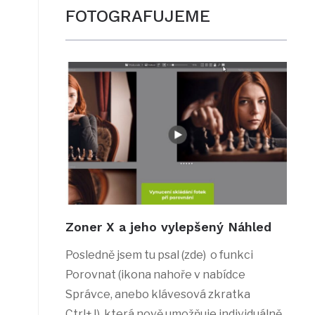
FOTOGRAFUJEME
Zoner X a jeho vylepšený Náhled
Posledně jsem tu psal (zde) o funkci
Porovnat (ikona nahoře v nabídce
Správce, anebo klávesová zkratka
Ctrl+J), která nově umožňuje individuálně