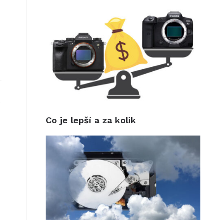
e
Co je lepší a za kolik