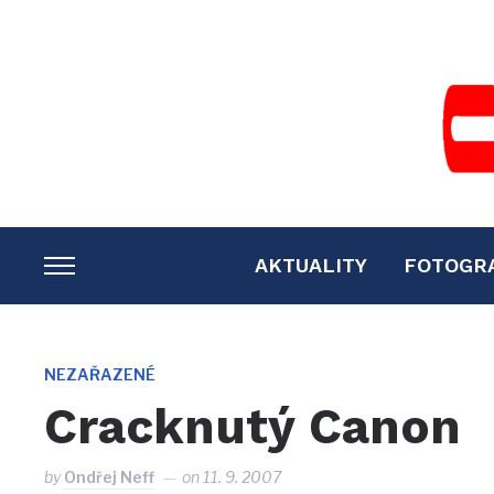
AKTUALITY
FOTOGR
TOGGLE
SIDEBAR
&
NAVIGATION
NEZAŘAZENÉ
Cracknutý Canon
by
Ondřej Neff
on
11. 9. 2007