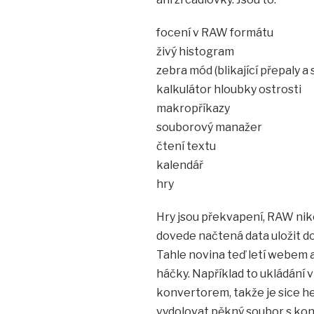
focení v RAW formátu
živý histogram
zebra mód (blikající přepaly a s
kalkulátor hloubky ostrosti
makropříkazy
souborový manažer
čtení textu
kalendář
hry
Hry jsou překvapení, RAW niko
dovede načtená data uložit d
Tahle novina teď letí webem a 
háčky. Například to ukládání
konvertorem, takže je sice h
vydolovat pěkný soubor s kon