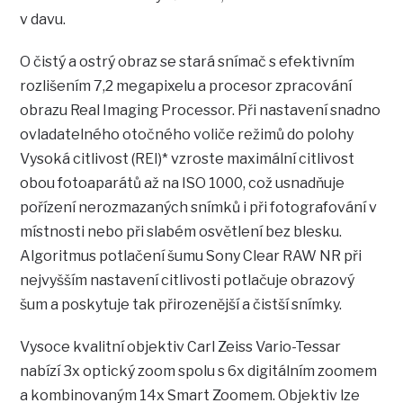
v davu.
O čistý a ostrý obraz se stará snímač s efektivním
rozlišením 7,2 megapixelu a procesor zpracování
obrazu Real Imaging Processor. Při nastavení snadno
ovladatelného otočného voliče režimů do polohy
Vysoká citlivost (REI)* vzroste maximální citlivost
obou fotoaparátů až na ISO 1000, což usnadňuje
pořízení nerozmazaných snímků i při fotografování v
místnosti nebo při slabém osvětlení bez blesku.
Algoritmus potlačení šumu Sony Clear RAW NR při
nejvyšším nastavení citlivosti potlačuje obrazový
šum a poskytuje tak přirozenější a čistší snímky.
Vysoce kvalitní objektiv Carl Zeiss Vario-Tessar
nabízí 3x optický zoom spolu s 6x digitálním zoomem
a kombinovaným 14x Smart Zoomem. Objektiv lze