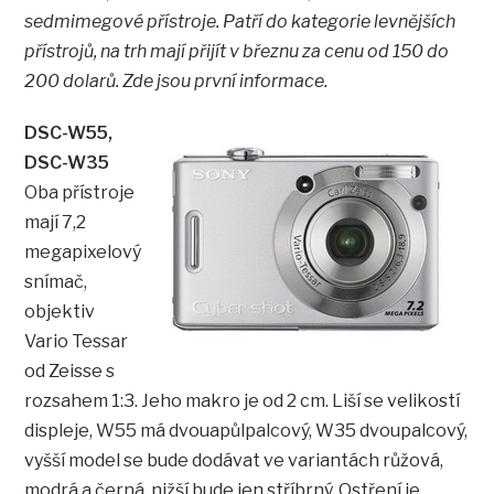
sedmimegové přístroje. Patří do kategorie levnějších
přístrojů, na trh mají přijít v březnu za cenu od 150 do
200 dolarů. Zde jsou první informace.
DSC-W55,
DSC-W35
Oba přístroje
mají 7,2
megapixelový
snímač,
objektiv
Vario Tessar
od Zeisse s
rozsahem 1:3. Jeho makro je od 2 cm. Liší se velikostí
displeje, W55 má dvouapůlpalcový, W35 dvoupalcový,
vyšší model se bude dodávat ve variantách růžová,
modrá a černá, nižší bude jen stříbrný. Ostření je