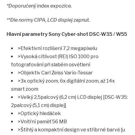
*Doporučený index expozice.
**Dle normy CIPA, LCD displej zapnut.
Hlavní parametry Sony Cyber-shot DSC-W35 / W55
>Efektivní rozlišení 7,2 megapixelu
>Vysoká citlivost (REI) ISO 1000 pro
fotografování při slabém osvětlení
>Objektiv Carl Zeiss Vario-Tessar
>3x optický zoom, 6x digitální zoom, až 14x
smart zoom
>Velký 2,5palcový (6,2 cm) LCD displej [DSC-W35:
2palcový (5,1 cm) displej]
>Optický hledáček
>Vnitřní paměť 56 MB
>Štíhlý a kompaktní design ve stříbrné barvě [u