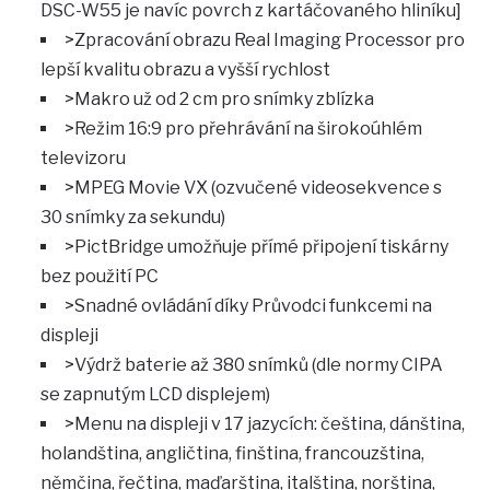
DSC-W55 je navíc povrch z kartáčovaného hliníku]
>Zpracování obrazu Real Imaging Processor pro
lepší kvalitu obrazu a vyšší rychlost
>Makro už od 2 cm pro snímky zblízka
>Režim 16:9 pro přehrávání na širokoúhlém
televizoru
>MPEG Movie VX (ozvučené videosekvence s
30 snímky za sekundu)
>PictBridge umožňuje přímé připojení tiskárny
bez použití PC
>Snadné ovládání díky Průvodci funkcemi na
displeji
>Výdrž baterie až 380 snímků (dle normy CIPA
se zapnutým LCD displejem)
>Menu na displeji v 17 jazycích: čeština, dánština,
holandština, angličtina, finština, francouzština,
němčina, řečtina, maďarština, italština, norština,