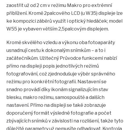
zaostřit už od 2 cm v režimu Makro pro extrémní
přiblížení. Kromě 2palcového LCD (u W35) displeje lze
ke kompozici záběrů využít i optický hledáček; model
W55 je vybaven větším 2,5palcovým displejem.
Kromě skvělého vzledu a výkonu oba fotoaparáty
usnadnují cestu k dokonalým snímkům – a to i
začátečníkům. Užitečný Průvodce funkcemi nabízí
přímo na displeji popis jednotlivých režimů
fotografování, což zjednodušuje výběr správného
režimu pro konkrétní fotografii. Nastavení se
snadno provádí díky ikonám signalizujícím stav
blesku, makro režimu, samospouště a dalších
nastavení. Přímo na displeji se také zobrazuje
doporučený formát výsledné fotografie a počet
zbývajících snímků v závislosti na rozlišení, takže tyto
důležité parametry už nemusíte odhadovat. Kontrola