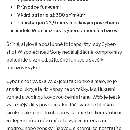
Průvodce funkcemi
Výdrž baterie až 380 snímků**
Tloušťka jen 22,9 mm s hliníkovým povrchem a
u modelu W55 možnost výběru z módních barev
Štíhlé, stylové a dostupné fotoaparáty řady Cyber-
shot W společnosti Sony nedělají žádné kompromisy
pokud jde o vzhled, užitečné funkce a skvělý
obrazový výkon.
Cyber-shot W35 a W55 jsou tak lehké a malé, že je
snadno ukryjete do kapsy nebo tašky. Mají luxusní
vzhled a odolnou kovovou čelní stranu. W55 je ještě
výraznější díky povrchu z kartáčovaného hliníku a
široké paletě módních barev: kromě tradiční stříbrné
a elegantní černé si můžete vybrat intenzivní
modrou nebo žensky růžovou, s kterou se neztratíte