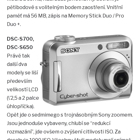
pětibodové s volitelným bodem zaostření. Vnitřní
paměť má 56 MB, zápis na Memory Stick Duo / Pro
Duo +.
DSC-S700,
DSC-S650
Právě tak
další dva
modely se liší
především
velikostí LCD
(\’2,5 a 2 palce
úhlopříčka).
Opět jde o sedmimego s trojnásobným Sony zoomem.
Jsou jednoduše vybaveny, chlubí se “redukcí
rozmazání”, jde ovšem o zvýšení citlivosti ISO. Za