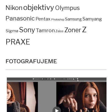
objektivy
Nikon
Olympus
Panasonic
Pentax
Samyang
Samsung
Photoshop
Z
Sony
Zoner
Tamron
Sigma
Zeiss
PRAXE
FOTOGRAFUJEME