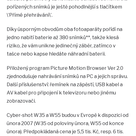
pořízených snímků je ještě pohodlnější s tlačítkem
\’Přímé přehrávání\’.
Díky úsporným obvodům oba fotoaparáty pořídí na
jedno nabití baterie až 380 snímků**, takže klesá
riziko, že vám unikne jedinečný záběr, zatímco v
tašce nebo kapse hledáte náhradní baterii.
Přiložený program Picture Motion Browser Ver 2.0
zjednodušuje nahrávání snímků na PC a jejich správu.
Další příslušenství: řemínek na zápěstí, USB kabel a
AV kabel pro připojení k televizoru nebo jinému
zobrazovači.
Cyber-shot W35 a W55 budou v Evropě k dispozici od
února 2007 (W35 od poloviny února, W55 od konce
února). Předpokládaná cena je 5,5 tis. Kč, resp. 6 tis.