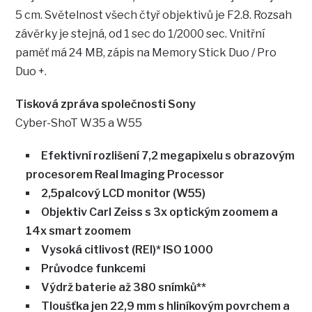
5 cm. Světelnost všech čtyř objektivů je F2.8. Rozsah
závěrky je stejná, od 1 sec do 1/2000 sec. Vnitřní
paměť má 24 MB, zápis na Memory Stick Duo / Pro
Duo +.
Tisková zpráva společnosti Sony
Cyber-ShoT W35 a W55
Efektivní rozlišení 7,2 megapixelu s obrazovým
procesorem Real Imaging Processor
2,5palcový LCD monitor (W55)
Objektiv Carl Zeiss s 3x optickým zoomem a
14x smart zoomem
Vysoká citlivost (REI)* ISO 1000
Průvodce funkcemi
Výdrž baterie až 380 snímků**
Tloušťka jen 22,9 mm s hliníkovým povrchem a