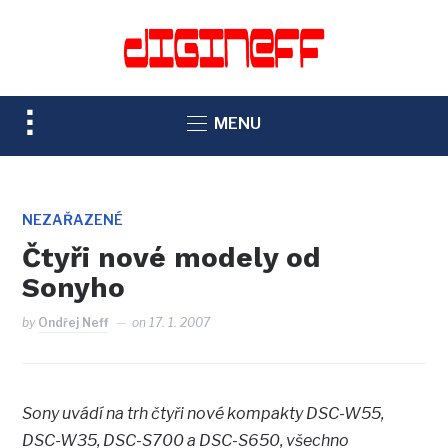
TOGGLE
MENU
SIDEBAR
&
NAVIGATION
NEZAŘAZENÉ
Čtyři nové modely od
Sonyho
by
Ondřej Neff
on
17. 1. 2007
Sony uvádí na trh čtyři nové kompakty DSC-W55,
DSC-W35, DSC-S700 a DSC-S650, všechno