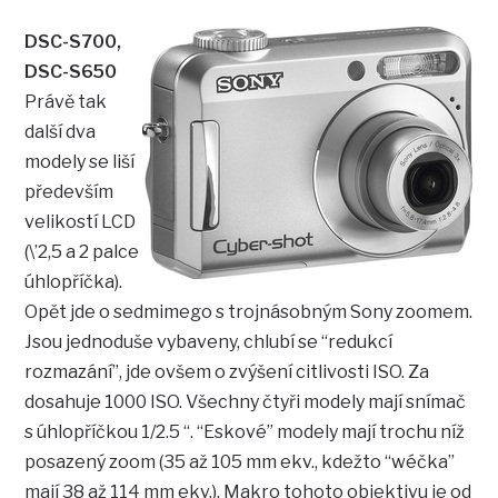
DSC-S700,
DSC-S650
Právě tak
další dva
modely se liší
především
velikostí LCD
(\’2,5 a 2 palce
úhlopříčka).
Opět jde o sedmimego s trojnásobným Sony zoomem.
Jsou jednoduše vybaveny, chlubí se “redukcí
rozmazání”, jde ovšem o zvýšení citlivosti ISO. Za
dosahuje 1000 ISO. Všechny čtyři modely mají snímač
s úhlopříčkou 1/2.5 “. “Eskové” modely mají trochu níž
posazený zoom (35 až 105 mm ekv., kdežto “wéčka”
mají 38 až 114 mm ekv.). Makro tohoto objektivu je od