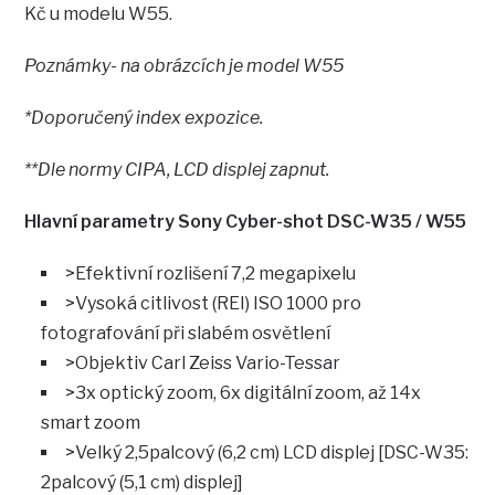
Kč u modelu W55.
Poznámky- na obrázcích je model W55
*Doporučený index expozice.
**Dle normy CIPA, LCD displej zapnut.
Hlavní parametry Sony Cyber-shot DSC-W35 / W55
>Efektivní rozlišení 7,2 megapixelu
>Vysoká citlivost (REI) ISO 1000 pro
fotografování při slabém osvětlení
>Objektiv Carl Zeiss Vario-Tessar
>3x optický zoom, 6x digitální zoom, až 14x
smart zoom
>Velký 2,5palcový (6,2 cm) LCD displej [DSC-W35:
2palcový (5,1 cm) displej]