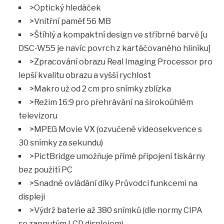
>Optický hledáček
>Vnitřní paměť 56 MB
>Štíhlý a kompaktní design ve stříbrné barvě [u
DSC-W55 je navíc povrch z kartáčovaného hliníku]
>Zpracování obrazu Real Imaging Processor pro
lepší kvalitu obrazu a vyšší rychlost
>Makro už od 2 cm pro snímky zblízka
>Režim 16:9 pro přehrávání na širokoúhlém
televizoru
>MPEG Movie VX (ozvučené videosekvence s
30 snímky za sekundu)
>PictBridge umožňuje přímé připojení tiskárny
bez použití PC
>Snadné ovládání díky Průvodci funkcemi na
displeji
>Výdrž baterie až 380 snímků (dle normy CIPA
se zapnutým LCD displejem)