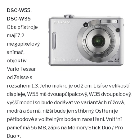
DSC-W55,
DSC-W35
Oba přístroje
mají 7,2
megapixelový
snímač,
objektiv
Vario Tessar
od Zeisse s
rozsahem 1:3. Jeho makro je od 2 cm. Liší se velikostí
displeje, W55 má dvouapůlpalcový, W35 dvoupalcový,
vyšší model se bude dodávat ve variantách růžová,
modrá a černá, nižší bude jen stříbrný. Ostření je
pětibodové s volitelným bodem zaostření. Vnitřní
paměť má 56 MB, zápis na Memory Stick Duo / Pro
Duo +.