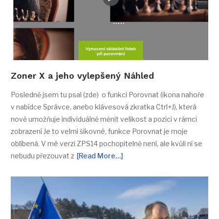
Zoner X a jeho vylepšený Náhled
Posledně jsem tu psal (zde) o funkci Porovnat (ikona nahoře
v nabídce Správce, anebo klávesová zkratka Ctrl+J), která
nově umožňuje individuálně měnit velikost a pozici v rámci
zobrazení Je to velmi šikovné, funkce Porovnat je moje
oblíbená. V mé verzi ZPS14 pochopitelně není, ale kvůli ní se
nebudu přezouvat z
[Read More…]