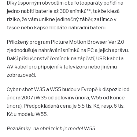
Díky úsporným obvodům oba fotoaparáty pořídí na
jedno nabití baterie až 380 snímků**, takže klesá
riziko, že vám unikne jedinečný záběr, zatímco v
tašce nebo kapse hledáte náhradní baterii.
Přiložený program Picture Motion Browser Ver 2.0
zjednodušuje nahrávání snímků na PC a jejich správu.
Další příslušenství: řemínek na zápěstí, USB kabel a
AV kabel pro připojení k televizoru nebo jinému
zobrazovači.
Cyber-shot W35 a W55 budou v Evropě k dispozici od
února 2007 (W35 od poloviny února, W55 od konce
února). Předpokládaná cena je 5,5 tis. Kč, resp. 6 tis.
Kč u modelu W55.
Poznámky- na obrázcích je model W55