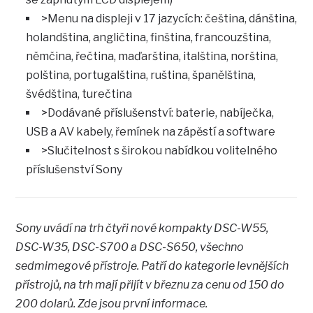
>Menu na displeji v 17 jazycích: čeština, dánština,
holandština, angličtina, finština, francouzština,
němčina, řečtina, maďarština, italština, norština,
polština, portugalština, ruština, španělština,
švédština, turečtina
>Dodávané příslušenství: baterie, nabíječka,
USB a AV kabely, řemínek na zápěstí a software
>Slučitelnost s širokou nabídkou volitelného
příslušenství Sony
Sony uvádí na trh čtyři nové kompakty DSC-W55,
DSC-W35, DSC-S700 a DSC-S650, všechno
sedmimegové přístroje. Patří do kategorie levnějších
přístrojů, na trh mají přijít v březnu za cenu od 150 do
200 dolarů. Zde jsou první informace.