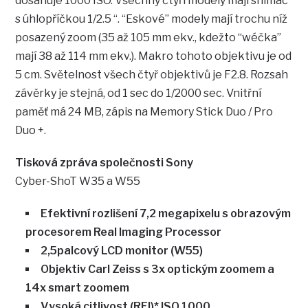
dosahuje 1000 ISO. Všechny čtyři modely mají snímač
s úhlopříčkou 1/2.5 “. “Eskové” modely mají trochu níž
posazený zoom (35 až 105 mm ekv., kdežto “wéčka”
mají 38 až 114 mm ekv.). Makro tohoto objektivu je od
5 cm. Světelnost všech čtyř objektivů je F2.8. Rozsah
závěrky je stejná, od 1 sec do 1/2000 sec. Vnitřní
paměť má 24 MB, zápis na Memory Stick Duo / Pro
Duo +.
Tisková zpráva společnosti Sony
Cyber-ShoT W35 a W55
Efektivní rozlišení 7,2 megapixelu s obrazovým
procesorem Real Imaging Processor
2,5palcový LCD monitor (W55)
Objektiv Carl Zeiss s 3x optickým zoomem a
14x smart zoomem
Vysoká citlivost (REI)* ISO 1000