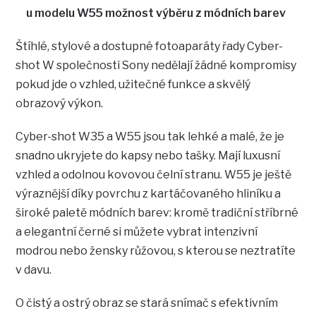
u modelu W55 možnost výběru z módních barev
Štíhlé, stylové a dostupné fotoaparáty řady Cyber-
shot W společnosti Sony nedělají žádné kompromisy
pokud jde o vzhled, užitečné funkce a skvělý
obrazový výkon.
Cyber-shot W35 a W55 jsou tak lehké a malé, že je
snadno ukryjete do kapsy nebo tašky. Mají luxusní
vzhled a odolnou kovovou čelní stranu. W55 je ještě
výraznější díky povrchu z kartáčovaného hliníku a
široké paletě módních barev: kromě tradiční stříbrné
a elegantní černé si můžete vybrat intenzivní
modrou nebo žensky růžovou, s kterou se neztratíte
v davu.
O čistý a ostrý obraz se stará snímač s efektivním