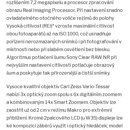
rozlišením 7,2 megapixelu a procesor zpracování
obrazu Real Imaging Processor. Při nastavení snadno
ovladatelného otočného voliče režimů do polohy
Vysoká citlivost (REI)* vzroste maximální citlivost
obou fotoaparátů až na ISO 1000, což usnadňuje
pořízení nerozmazaných snímků i při fotografování v
místnosti nebo při slabém osvětlení bez blesku.
Algoritmus potlačení šumu Sony Clear RAW NR při
nejvyšším nastavení citlivosti potlačuje obrazový
šum a poskytuje tak přirozenější a čistší snímky.
Vysoce kvalitní objektiv Carl Zeiss Vario-Tessar
nabízí 3x optický zoom spolu s 6x digitálním zoomem
a kombinovaným 14x Smart Zoomem. Objektiv lze
zaostřit už od 2 cm v režimu Makro pro extrémní
přiblížení. Kromě 2palcového LCD (u W35) displeje lze
ke kompozici záběrů využít i optický hledáček; model