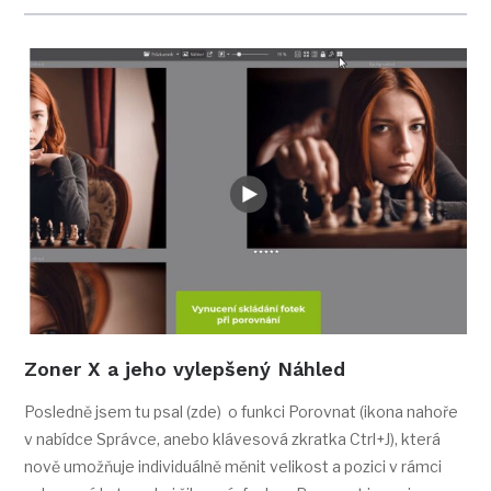
Zoner X a jeho vylepšený Náhled
Posledně jsem tu psal (zde) o funkci Porovnat (ikona nahoře
v nabídce Správce, anebo klávesová zkratka Ctrl+J), která
nově umožňuje individuálně měnit velikost a pozici v rámci