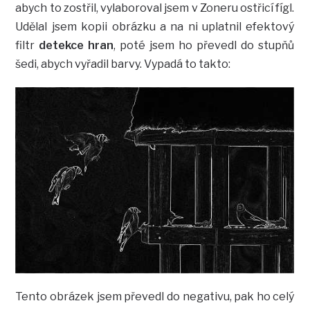
abych to zostřil, vylaboroval jsem v Zoneru ostřicí fígl.
Udělal jsem kopii obrázku a na ni uplatnil efektový
filtr
detekce hran
, poté jsem ho převedl do stupňů
šedi, abych vyřadil barvy. Vypadá to takto:
Tento obrázek jsem převedl do negativu, pak ho celý