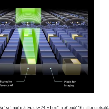
ešní snímač má typicky 24, v horším případě 16 milionu pixelů,