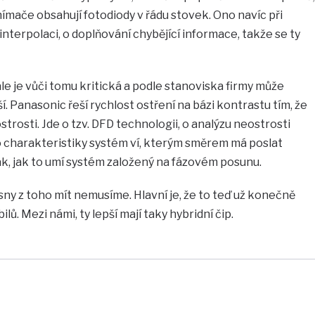
snímače obsahují fotodiody v řádu stovek. Ono navíc při
nterpolaci, o doplňování chybějící informace, takže se ty
ale je vůči tomu kritická a podle stanoviska firmy může
í. Panasonic řeší rychlost ostření na bázi kontrastu tím, že
trosti. Jde o tzv. DFD technologii, o analýzu neostrosti
o charakteristiky systém ví, kterým směrem má poslat
k, jak to umí systém založený na fázovém posunu.
sny z toho mít nemusíme. Hlavní je, že to teď už konečně
bilů. Mezi námi, ty lepší mají taky hybridní čip.