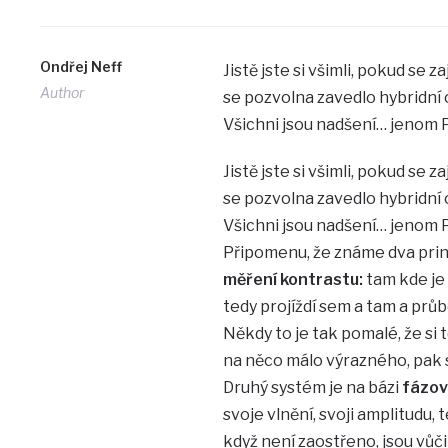
Ondřej Neff
Jistě jste si všimli, pokud se 
Author
se pozvolna zavedlo hybridní 
Všichni jsou nadšení… jenom P
Jistě jste si všimli, pokud se 
se pozvolna zavedlo hybridní 
Všichni jsou nadšení… jenom P
Připomenu, že známe dva princ
měření kontrastu:
tam kde je 
tedy projíždí sem a tam a průbě
Někdy to je tak pomalé, že si 
na něco málo výrazného, pak s
Druhý systém je na bázi
fázov
svoje vlnění, svoji amplitudu,
když není zaostřeno, jsou vůč