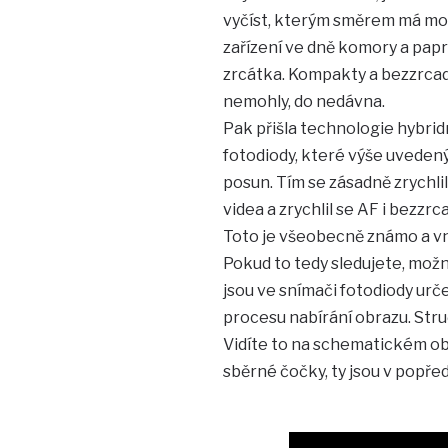
vyčíst, kterým směrem má mot
zařízení ve dně komory a pap
zrcátka. Kompakty a bezzrcadl
nemohly, do nedávna.
Pak přišla technologie hybrid
fotodiody, které výše uveden
posun. Tím se zásadně zrychli
videa a zrychlil se AF i bezz
Toto je všeobecně známo a v
Pokud to tedy sledujete, možn
jsou ve snímači fotodiody urče
procesu nabírání obrazu. Stru
Vidíte to na schematickém obr
sběrné čočky, ty jsou v popře