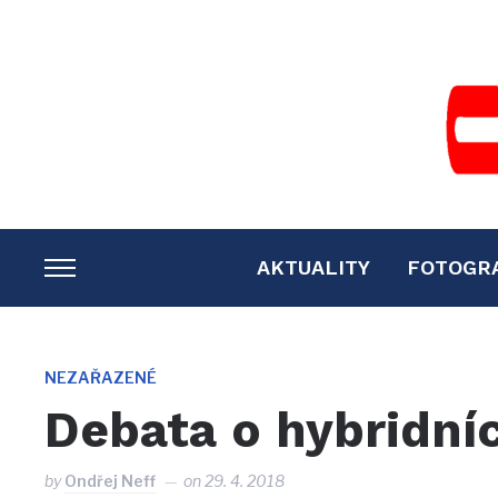
AKTUALITY
FOTOGR
TOGGLE
SIDEBAR
&
NAVIGATION
NEZAŘAZENÉ
Debata o hybridní
by
Ondřej Neff
on
29. 4. 2018