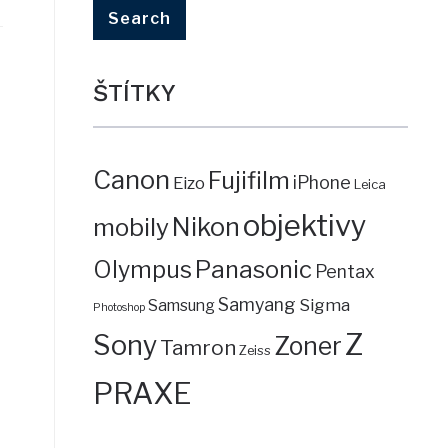
ŠTÍTKY
Canon
Fujifilm
iPhone
Eizo
Leica
objektivy
mobily
Nikon
Panasonic
Olympus
Pentax
Samyang
Sigma
Samsung
Photoshop
Z
Sony
Zoner
Tamron
Zeiss
PRAXE