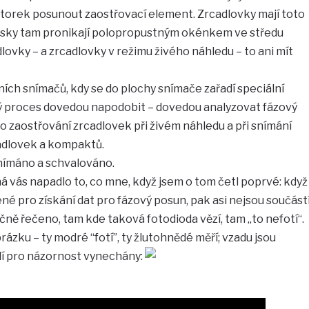
orek posunout zaostřovací element. Zrcadlovky mají toto
rsky tam pronikají polopropustným okénkem ve středu
ovky – a zrcadlovky v režimu živého náhledu – to ani mít
ních snímačů, kdy se do plochy snímače zařadí speciální
ý proces dovedou napodobit – dovedou analyzovat fázový
lo zaostřování zrcadlovek při živém náhledu a při snímání
rcadlovek a kompaktů.
nímáno a schvalováno.
á vás napadlo to, co mne, když jsem o tom četl poprvé: když
né pro získání dat pro fázový posun, pak asi nejsou součást
čně řečeno, tam kde taková fotodioda vězí, tam „to nefotí“.
ázku – ty modré “fotí”, ty žlutohnědé měří; vzadu jsou
dí pro názornost vynechány: