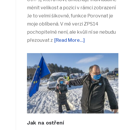
měnit velikost a pozici v rámci zobrazení
Je to velmi šikovné, funkce Porovnat je
moje oblíbená. V mé verzi ZPS14
pochopitelně není, ale kvůli ní se nebudu
přezouvat z
[Read More…]
Jak na ostření