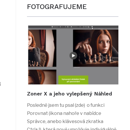
FOTOGRAFUJEME
í
Zoner X a jeho vylepšený Náhled
Posledně jsem tu psal (zde) o funkci
Porovnat (ikona nahoře v nabídce
Správce, anebo klávesová zkratka
Ctrl+J), která nově umožňuje individuálně