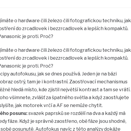
zajímáte o hardware čili železo čili fotografickou techniku, jak
ostření do zrcadlovek i bezzrcadlovek a lepších kompaktů.
anasonic je proti. Proč?
zajímáte o hardware čili železo čili fotografickou techniku, jak
ostření do zrcadlovek i bezzrcadlovek a lepších kompaktů.
anasonic je proti. Proč?
ipy autofokusu, jak se dnes používá. Jeden je na bázi
obraz ostrý, tam je i kontrastní. Zaostřovací mechanismus
žně hledá místo, kde zjistil největší kontrast a tam se vrátí.
toho všimnete, zvlášť za špatného světla a když zaostřujete
lyšíte, jak motorek vrčí a AF se nemůže chytit.
ého posunu:
svazek paprsků se rozdělí na dva a každý má
 tedy fáze. Když je správně zaostřeno, obě fáze jsou shodné,
i sobě posunuté. Autofokus navíc z této analýzy dokáže