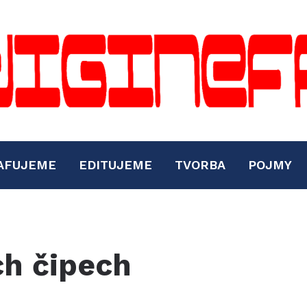
AFUJEME
EDITUJEME
TVORBA
POJMY
ch čipech