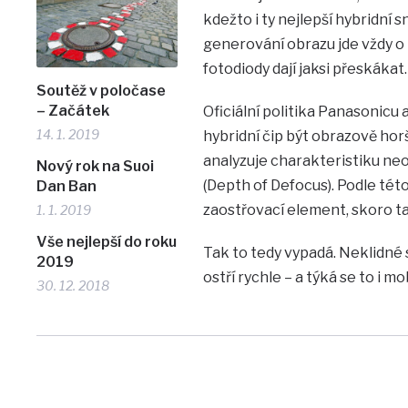
kdežto i ty nejlepší hybridní 
generování obrazu jde vždy o i
fotodiody dají jaksi přeskákat.
Soutěž v poločase
– Začátek
Oficiální politika Panasonicu 
14. 1. 2019
hybridní čip být obrazově horš
analyzuje charakteristiku neos
Nový rok na Suoi
(Depth of Defocus). Podle tét
Dan Ban
zaostřovací element, skoro ta
1. 1. 2019
Vše nejlepší do roku
Tak to tedy vypadá. Neklidné 
2019
ostří rychle – a týká se to i mo
30. 12. 2018