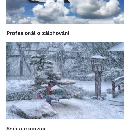
Profesionál o zálohování
Sníh a expozice