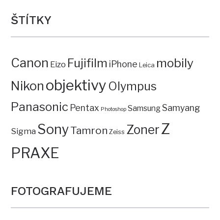
ŠTÍTKY
Canon
mobily
Fujifilm
iPhone
Eizo
Leica
objektivy
Nikon
Olympus
Panasonic
Pentax
Samyang
Samsung
Photoshop
Z
Sony
Zoner
Tamron
Sigma
Zeiss
PRAXE
FOTOGRAFUJEME