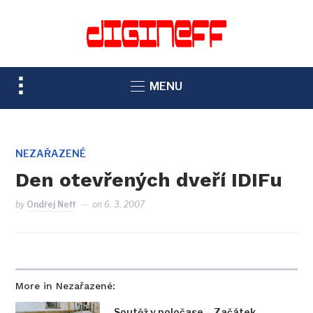
TOGGLE
MENU
SIDEBAR
&
NAVIGATION
NEZAŘAZENÉ
Den otevřených dveří IDIFu
by
Ondřej Neff
on
6. 3. 2007
More in Nezařazené:
Soutěž v poločase – Začátek