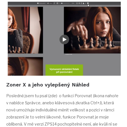
Zoner X a jeho vylepšený Náhled
Posledně jsem tu psal (zde) o funkci Porovnat (ikona nahoře
v nabídce Správce, anebo klávesová zkratka Ctrl+J), která
nově umožňuje individuálně měnit velikost a pozici v rámci
zobrazení Je to velmi šikovné, funkce Porovnat je moje
oblíbená. V mé verzi ZPS14 pochopitelně není, ale kvůli ní se