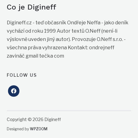
Co je Digineff
Digineff.cz - teď občasník Ondřeje Neffa - jako deník
vychází od roku 1999 Autor textů O.Neff (není-li
výslovně uveden jiný autor). Provozuje O.Neff s.r.o. -
všechna práva vyhrazena Kontakt: ondrejneff
zavináč gmail tečka com
FOLLOW US
facebook
Copyright © 2026 Digineff
Designed by
WPZOOM