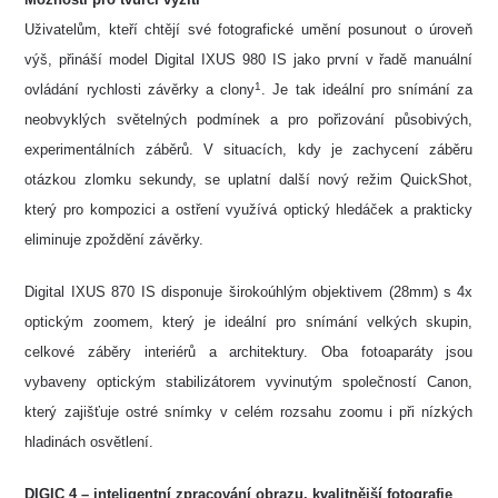
Uživatelům, kteří chtějí své fotografické umění posunout o úroveň
výš, přináší model Digital IXUS 980 IS jako první v řadě manuální
1
ovládání rychlosti závěrky a clony
. Je tak ideální pro snímání za
neobvyklých světelných podmínek a pro pořizování působivých,
experimentálních záběrů. V situacích, kdy je zachycení záběru
otázkou zlomku sekundy, se uplatní další nový režim QuickShot,
který pro kompozici a ostření využívá optický hledáček a prakticky
eliminuje zpoždění závěrky.
Digital IXUS 870 IS disponuje širokoúhlým objektivem (28mm) s 4x
optickým zoomem, který je ideální pro snímání velkých skupin,
celkové záběry interiérů a architektury. Oba fotoaparáty jsou
vybaveny optickým stabilizátorem vyvinutým společností Canon,
který zajišťuje ostré snímky v celém rozsahu zoomu i při nízkých
hladinách osvětlení.
DIGIC 4 – inteligentní zpracování obrazu, kvalitnější fotografie