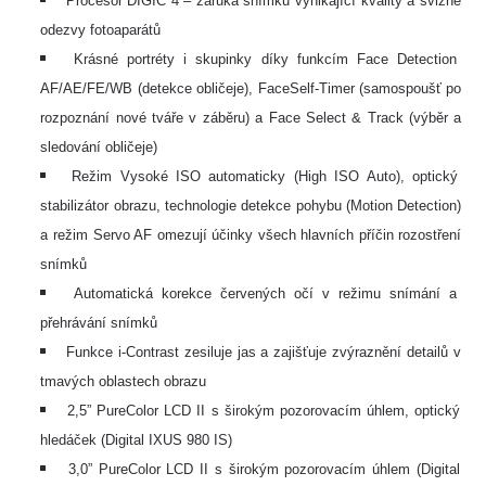
Procesor DIGIC 4 – záruka snímků vynikající kvality a svižné
odezvy fotoaparátů
Krásné portréty i skupinky díky funkcím Face Detection
AF/AE/FE/WB (detekce obličeje), FaceSelf-Timer (samospoušť po
rozpoznání nové tváře v záběru) a Face Select & Track (výběr a
sledování obličeje)
Režim Vysoké ISO automaticky (High ISO Auto), optický
stabilizátor obrazu, technologie detekce pohybu (Motion Detection)
a režim Servo AF omezují účinky všech hlavních příčin rozostření
snímků
Automatická korekce červených očí v režimu snímání a
přehrávání snímků
Funkce i-Contrast zesiluje jas a zajišťuje zvýraznění detailů v
tmavých oblastech obrazu
2,5” PureColor LCD II s širokým pozorovacím úhlem, optický
hledáček (Digital IXUS 980 IS)
3,0” PureColor LCD II s širokým pozorovacím úhlem (Digital