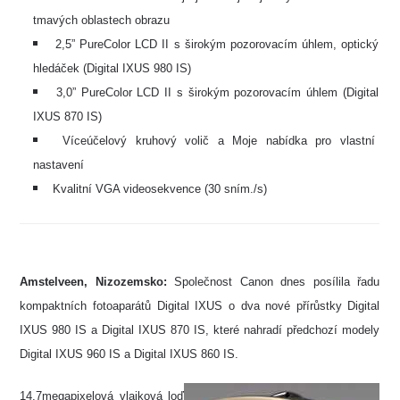
tmavých oblastech obrazu
2,5” PureColor LCD II s širokým pozorovacím úhlem, optický
hledáček (Digital IXUS 980 IS)
3,0” PureColor LCD II s širokým pozorovacím úhlem (Digital
IXUS 870 IS)
Víceúčelový kruhový volič a Moje nabídka pro vlastní
nastavení
Kvalitní VGA videosekvence (30 sním./s)
Amstelveen, Nizozemsko:
Společnost Canon dnes posílila řadu
kompaktních fotoaparátů Digital IXUS o dva nové přírůstky Digital
IXUS 980 IS a Digital IXUS 870 IS, které nahradí předchozí modely
Digital IXUS 960 IS a Digital IXUS 860 IS.
14,7megapixelová vlajková loď