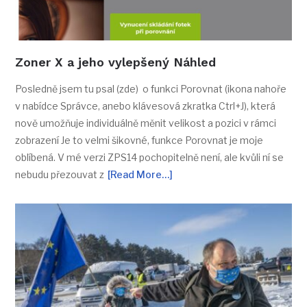
Zoner X a jeho vylepšený Náhled
Posledně jsem tu psal (zde) o funkci Porovnat (ikona nahoře
v nabídce Správce, anebo klávesová zkratka Ctrl+J), která
nově umožňuje individuálně měnit velikost a pozici v rámci
zobrazení Je to velmi šikovné, funkce Porovnat je moje
oblíbená. V mé verzi ZPS14 pochopitelně není, ale kvůli ní se
nebudu přezouvat z
[Read More…]