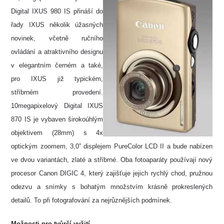
Digital IXUS 980 IS přináší do
řady IXUS několik úžasných
novinek, včetně ručního
ovládání a atraktivního designu
v elegantním černém a také,
pro IXUS již typickém,
stříbrném provedení.
10megapixelový Digital IXUS
870 IS je vybaven širokoúhlým
objektivem (28mm) s 4x
optickým zoomem, 3,0” displejem PureColor LCD II a bude nabízen
ve dvou variantách, zlaté a stříbrné. Oba fotoaparáty používají nový
procesor Canon DIGIC 4, který zajišťuje jejich rychlý chod, pružnou
odezvu a snímky s bohatým množstvím krásně prokreslených
detailů. To při fotografování za nejrůznějších podmínek.
Možnosti pro tvůrčí vyžití