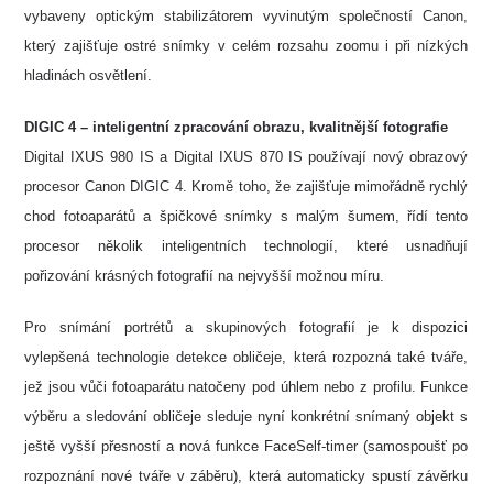
vybaveny optickým stabilizátorem vyvinutým společností Canon,
který zajišťuje ostré snímky v celém rozsahu zoomu i při nízkých
hladinách osvětlení.
DIGIC 4 – inteligentní zpracování obrazu, kvalitnější fotografie
Digital IXUS 980 IS a Digital IXUS 870 IS používají nový obrazový
procesor Canon DIGIC 4. Kromě toho, že zajišťuje mimořádně rychlý
chod fotoaparátů a špičkové snímky s malým šumem, řídí tento
procesor několik inteligentních technologií, které usnadňují
pořizování krásných fotografií na nejvyšší možnou míru.
Pro snímání portrétů a skupinových fotografií je k dispozici
vylepšená technologie detekce obličeje, která rozpozná také tváře,
jež jsou vůči fotoaparátu natočeny pod úhlem nebo z profilu. Funkce
výběru a sledování obličeje sleduje nyní konkrétní snímaný objekt s
ještě vyšší přesností a nová funkce FaceSelf-timer (samospoušť po
rozpoznání nové tváře v záběru), která automaticky spustí závěrku