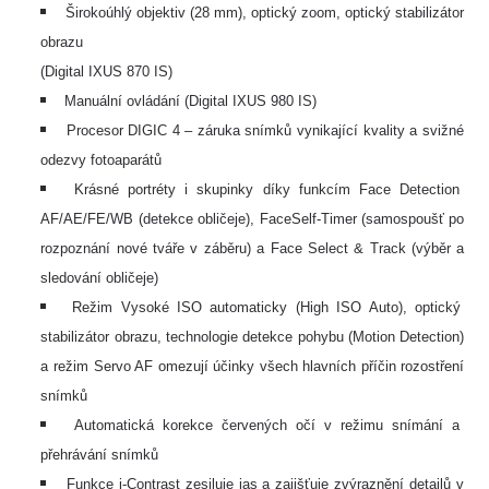
Širokoúhlý objektiv (28 mm), optický zoom, optický stabilizátor
obrazu
(Digital IXUS 870 IS)
Manuální ovládání (Digital IXUS 980 IS)
Procesor DIGIC 4 – záruka snímků vynikající kvality a svižné
odezvy fotoaparátů
Krásné portréty i skupinky díky funkcím Face Detection
AF/AE/FE/WB (detekce obličeje), FaceSelf-Timer (samospoušť po
rozpoznání nové tváře v záběru) a Face Select & Track (výběr a
sledování obličeje)
Režim Vysoké ISO automaticky (High ISO Auto), optický
stabilizátor obrazu, technologie detekce pohybu (Motion Detection)
a režim Servo AF omezují účinky všech hlavních příčin rozostření
snímků
Automatická korekce červených očí v režimu snímání a
přehrávání snímků
Funkce i-Contrast zesiluje jas a zajišťuje zvýraznění detailů v