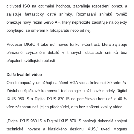
citlivosti ISO na optimální hodnotu, zabraňuje rozostření obrazu a
zajišťuje fantasticky ostré snímky. Rozmazání snímků rovněž
omezuje nový režim Servo AF, který nepřetržitě zaostřuje na objekty
pohybující se směrem k fotoaparátu nebo od něj.
Procesor DIGIC 4 také řídí novou funkci i-Contrast, která zajišťuje
přirozené zvýraznění detailů v tmavých oblastech snímků bez
přepálení světlejších oblastí.
Delší kvalitní video
Oba fotoaparáty umožňují natáčení VGA videa frekvencí 30 sním./s.
Zásluhou špičkové kompresní technologie uloží nové modely Digital
IXUS 980 IS a Digital IXUS 870 IS na paměťovou kartu až o 40 %
více záznamu než jejich předchůdci, a to bez snížení kvality videa.
„Digital IXUS 980 IS a Digital IXUS 870 IS nabízejí dokonalé spojení
technické inovace a klasického designu IXUS,“ uvedl Mogens