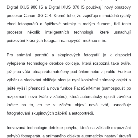
Digital IXUS 980 IS a Digital IXUS 870 IS používají nový obrazový
procesor Canon DIGIC 4. Kromě toho, že zajišťuje mimořádně rychlý
chod fotoaparátů a špičkové snímky s malým šumem, řídí tento
procesor několik inteligentních technologií, které usnadňují
pořizování krásných fotografií na nejvyšší možnou míru.
Pro snímání portrétů a skupinových fotografií je k dispozici
vylepšená technologie detekce obličeje, která rozpozná také tváře,
jež jsou vůči fotoaparátu natočeny pod úhlem nebo z profilu. Funkce
výběru a sledování obličeje sleduje nyní konkrétní snímaný objekt s
ještě vyšší přesností a nová funkce FaceSelf-timer (samospoušť po
rozpoznání nové tváře v záběru), která automaticky spustí závěrku
krátce na to, co se v záběru objeví nová tvář, usnadňuje
fotografování skupinových záběrů a autoportrétů.
Inovovaná technologie detekce pohybu, která na základě rozpoznání
pohybů fotoaparátu a snímaného objektu automaticky nastaví úroveň