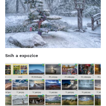
Sníh a expozice