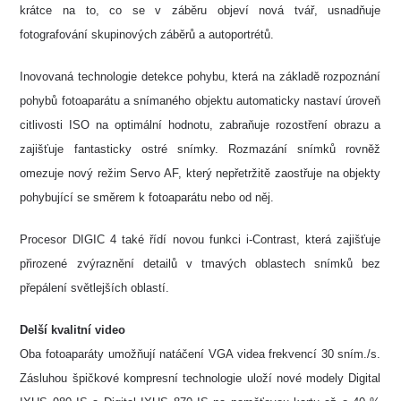
krátce na to, co se v záběru objeví nová tvář, usnadňuje
fotografování skupinových záběrů a autoportrétů.
Inovovaná technologie detekce pohybu, která na základě rozpoznání
pohybů fotoaparátu a snímaného objektu automaticky nastaví úroveň
citlivosti ISO na optimální hodnotu, zabraňuje rozostření obrazu a
zajišťuje fantasticky ostré snímky. Rozmazání snímků rovněž
omezuje nový režim Servo AF, který nepřetržitě zaostřuje na objekty
pohybující se směrem k fotoaparátu nebo od něj.
Procesor DIGIC 4 také řídí novou funkci i-Contrast, která zajišťuje
přirozené zvýraznění detailů v tmavých oblastech snímků bez
přepálení světlejších oblastí.
Delší kvalitní video
Oba fotoaparáty umožňují natáčení VGA videa frekvencí 30 sním./s.
Zásluhou špičkové kompresní technologie uloží nové modely Digital