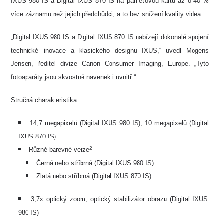
IXUS 980 IS a Digital IXUS 870 IS na paměťovou kartu až o 40 %
více záznamu než jejich předchůdci, a to bez snížení kvality videa.
„Digital IXUS 980 IS a Digital IXUS 870 IS nabízejí dokonalé spojení
technické inovace a klasického designu IXUS,“ uvedl Mogens
Jensen, ředitel divize Canon Consumer Imaging, Europe. „Tyto
fotoaparáty jsou skvostné navenek i uvnitř.“
Stručná charakteristika:
14,7 megapixelů (Digital IXUS 980 IS), 10 megapixelů (Digital
IXUS 870 IS)
2
Různé barevné verze
Černá nebo stříbrná (Digital IXUS 980 IS)
Zlatá nebo stříbrná (Digital IXUS 870 IS)
3,7x optický zoom, optický stabilizátor obrazu (Digital IXUS
980 IS)