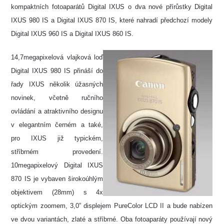
kompaktních fotoaparátů Digital IXUS o dva nové přírůstky Digital
IXUS 980 IS a Digital IXUS 870 IS, které nahradí předchozí modely
Digital IXUS 960 IS a Digital IXUS 860 IS.
14,7megapixelová vlajková loď
Digital IXUS 980 IS přináší do
řady IXUS několik úžasných
novinek, včetně ručního
ovládání a atraktivního designu
v elegantním černém a také,
pro IXUS již typickém,
stříbrném provedení.
10megapixelový Digital IXUS
870 IS je vybaven širokoúhlým
objektivem (28mm) s 4x
optickým zoomem, 3,0” displejem PureColor LCD II a bude nabízen
ve dvou variantách, zlaté a stříbrné. Oba fotoaparáty používají nový