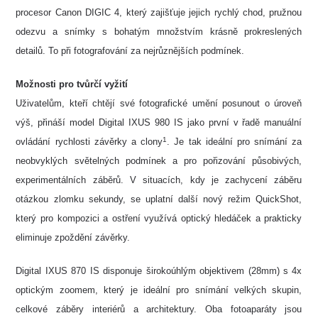
procesor Canon DIGIC 4, který zajišťuje jejich rychlý chod, pružnou
odezvu a snímky s bohatým množstvím krásně prokreslených
detailů. To při fotografování za nejrůznějších podmínek.
Možnosti pro tvůrčí vyžití
Uživatelům, kteří chtějí své fotografické umění posunout o úroveň
výš, přináší model Digital IXUS 980 IS jako první v řadě manuální
1
ovládání rychlosti závěrky a clony
. Je tak ideální pro snímání za
neobvyklých světelných podmínek a pro pořizování působivých,
experimentálních záběrů. V situacích, kdy je zachycení záběru
otázkou zlomku sekundy, se uplatní další nový režim QuickShot,
který pro kompozici a ostření využívá optický hledáček a prakticky
eliminuje zpoždění závěrky.
Digital IXUS 870 IS disponuje širokoúhlým objektivem (28mm) s 4x
optickým zoomem, který je ideální pro snímání velkých skupin,
celkové záběry interiérů a architektury. Oba fotoaparáty jsou