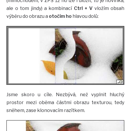
(mimochodem, v ZPS 12 ho lze i uložit, to je novinka,
ale o tom jindy) a kombinací
Ctrl + V
vložím obsah
výběru do obrazu a
otočím ho
hlavou dolů:
Jsme skoro u cíle. Nezbývá, než vyplnit hluchý
prostor mezi oběma částmi obrazu texturou, tedy
sněhem, zase klonovacím razítkem.