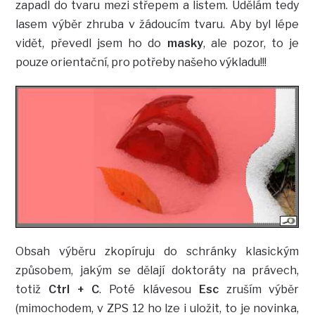
zapadl do tvaru mezi střepem a listem. Udělám tedy
lasem výběr zhruba v žádoucím tvaru. Aby byl lépe
vidět, převedl jsem ho do
masky
, ale pozor, to je
pouze orientační, pro potřeby našeho výkladu!!!
Obsah výběru zkopíruju do schránky klasickým
způsobem, jakým se dělají doktoráty na právech,
totiž
Ctrl + C
. Poté klávesou
Esc
zruším výběr
(mimochodem, v ZPS 12 ho lze i uložit, to je novinka,