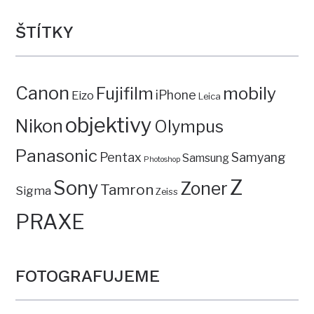
ŠTÍTKY
Canon
mobily
Fujifilm
iPhone
Eizo
Leica
objektivy
Nikon
Olympus
Panasonic
Pentax
Samyang
Samsung
Photoshop
Z
Sony
Zoner
Tamron
Sigma
Zeiss
PRAXE
FOTOGRAFUJEME