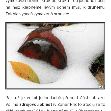
vymezovat hranici krok po kroku – od jednoho bodu,
na nějž klepneme levým uchem myši, k druhému.
Takhle vypadá vymezená hranice:
Pak už je velmi jednoduché přenést části obrazu.
Volíme
zdrojovou oblast
(v Zoner Photo Studiu se to