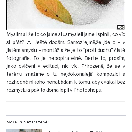
Myslím si, že to co jsme si usmysleli jsme i splnili, co víc
si přát? 🙂 Ještě dodám. Samozřejmě,že jde o – v
jistém smyslu – montáž a že je to “proti duchu” čisté
fotografie. To je nepopiratelné. Berte to, prosím,
jako cvičení v editaci, nic víc. Přirozeně, že se v
terénu snažíme o tu nejdokonalejší kompozici a
rozhodně nikoho nenabádám k tomu, aby cvakal bez
rozmyslu a pak to doma lepil v Photoshopu.
More in Nezařazené: