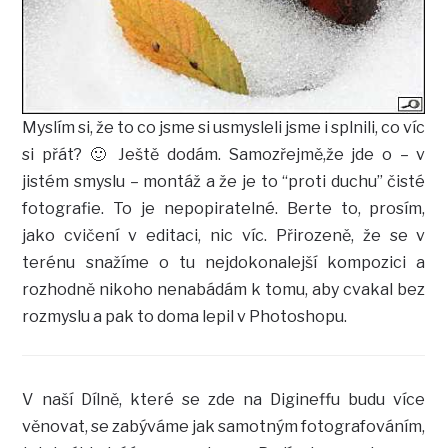
Myslím si, že to co jsme si usmysleli jsme i splnili, co víc
si přát? 🙂 Ještě dodám. Samozřejmě,že jde o – v
jistém smyslu – montáž a že je to “proti duchu” čisté
fotografie. To je nepopiratelné. Berte to, prosím,
jako cvičení v editaci, nic víc. Přirozeně, že se v
terénu snažíme o tu nejdokonalejší kompozici a
rozhodně nikoho nenabádám k tomu, aby cvakal bez
rozmyslu a pak to doma lepil v Photoshopu.
V naší Dílně, které se zde na Digineffu budu více
věnovat, se zabýváme jak samotným fotografováním,