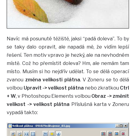
Navíc má posunuté těžiště, jaksi “padá doleva”. To by
se taky dalo opravit, ale napadá mě, že vidím lepší
řešení. Ten motiv vpravo je hezký, ale na nevhodném
místě. Což ho přemístit doleva? Hm, ale nemám tam
místo. Musím si ho nejdřív udělat. To se dělá operací
zvanou
změna velikosti plátna
. V Zoneru se to dělá
volbou
Upravit -> velikost plátna
nebo zkratkou
Ctrl
+ W
, v Photoshopu Elements volbou
Obraz -> změnit
velikost -> velikost plátna
Příslušná karta v Zoneru
vypadá takto: