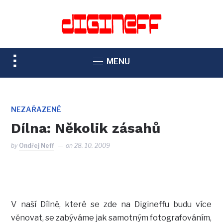
TOGGLE
MENU
SIDEBAR
&
NAVIGATION
NEZAŘAZENÉ
Dílna: Několik zásahů
by
Ondřej Neff
on
28. 10. 2009
V naší Dílně, které se zde na Digineffu budu více
věnovat, se zabýváme jak samotným fotografováním,