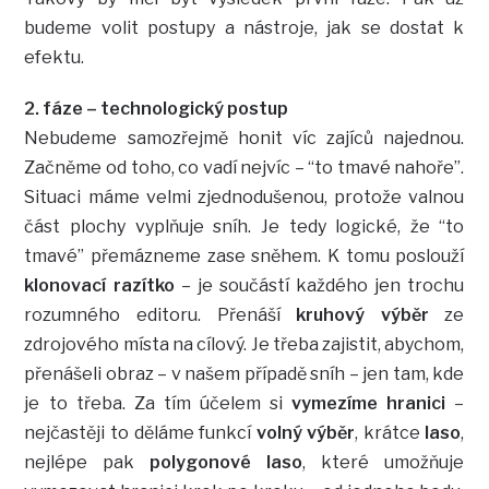
budeme volit postupy a nástroje, jak se dostat k
efektu.
2. fáze – technologický postup
Nebudeme samozřejmě honit víc zajíců najednou.
Začněme od toho, co vadí nejvíc – “to tmavé nahoře”.
Situaci máme velmi zjednodušenou, protože valnou
část plochy vyplňuje sníh. Je tedy logické, že “to
tmavé” přemázneme zase sněhem. K tomu poslouží
klonovací razítko
– je součástí každého jen trochu
rozumného editoru. Přenáší
kruhový výběr
ze
zdrojového místa na cílový. Je třeba zajistit, abychom,
přenášeli obraz – v našem případě sníh – jen tam, kde
je to třeba. Za tím účelem si
vymezíme hranici
–
nejčastěji to děláme funkcí
volný výběr
, krátce
laso
,
nejlépe pak
polygonové laso
, které umožňuje