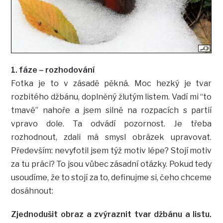
1. fáze – rozhodování
Fotka je to v zásadě pěkná. Moc hezký je tvar
rozbitého džbánu, doplněný žlutým listem. Vadí mi “to
tmavé” nahoře a jsem silně na rozpacích s partií
vpravo dole. Ta odvádí pozornost. Je třeba
rozhodnout, zdali má smysl obrázek upravovat.
Především: nevyfotil jsem týž motiv lépe? Stojí motiv
za tu práci? To jsou vůbec zásadní otázky. Pokud tedy
usoudíme, že to stojí za to, definujme si, čeho chceme
dosáhnout:
Zjednodušit obraz a zvýraznit tvar džbánu a listu.