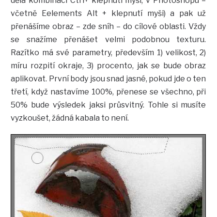
dělá kombinací Ctrl+ klepnutí myší, v Photoshopu –
včetně Eelements Alt + klepnutí myši) a pak už
přenášíme obraz – zde sníh – do cílové oblasti. Vždy
se snažíme přenášet velmi podobnou texturu.
Razítko má své parametry, především 1) velikost, 2)
míru rozpití okraje, 3) procento, jak se bude obraz
aplikovat. První body jsou snad jasné, pokud jde o ten
třetí, když nastavíme 100%, přenese se všechno, při
50% bude výsledek jaksi průsvitný. Tohle si musíte
vyzkoušet, žádná kabala to není.