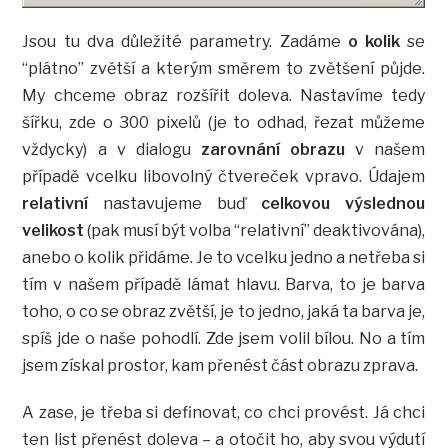
Jsou tu dva důležité parametry. Zadáme
o kolik
se
“plátno” zvětší a kterým směrem to zvětšení půjde.
My chceme obraz rozšířit doleva. Nastavíme tedy
šířku, zde o 300 pixelů (je to odhad, řezat můžeme
vždycky) a v dialogu
zarovnání obrazu
v našem
případě vcelku libovolný čtvereček vpravo. Údajem
relativní
nastavujeme buď
celkovou výslednou
velikost
(pak musí být volba “relativní” deaktivována),
anebo o kolik přidáme. Je to vcelku jedno a netřeba si
tím v našem případě lámat hlavu. Barva, to je barva
toho, o co se obraz zvětší, je to jedno, jaká ta barva je,
spíš jde o naše pohodlí. Zde jsem volil bílou. No a tím
jsem získal prostor, kam přenést část obrazu zprava.
A zase, je třeba si definovat, co chci provést. Já chci
ten list přenést doleva – a otočit ho, aby svou výdutí