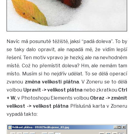
Navíc má posunuté těžiště, jaksi “padá doleva”. To by
se taky dalo opravit, ale napadá mě, že vidím lepší
řešení. Ten motiv vpravo je hezký, ale na nevhodném
místě. Což ho přemístit doleva? Hm, ale nemám tam
místo. Musím si ho nejdřív udělat. To se dělá operací
zvanou
změna velikosti plátna
. V Zoneru se to dělá
volbou
Upravit -> velikost plátna
nebo zkratkou
Ctrl
+ W
, v Photoshopu Elements volbou
Obraz -> změnit
velikost -> velikost plátna
Příslušná karta v Zoneru
vypadá takto: