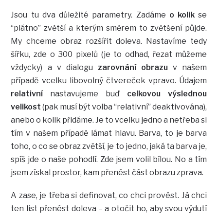
Jsou tu dva důležité parametry. Zadáme
o kolik
se
“plátno” zvětší a kterým směrem to zvětšení půjde.
My chceme obraz rozšířit doleva. Nastavíme tedy
šířku, zde o 300 pixelů (je to odhad, řezat můžeme
vždycky) a v dialogu
zarovnání obrazu
v našem
případě vcelku libovolný čtvereček vpravo. Údajem
relativní
nastavujeme buď
celkovou výslednou
velikost
(pak musí být volba “relativní” deaktivována),
anebo o kolik přidáme. Je to vcelku jedno a netřeba si
tím v našem případě lámat hlavu. Barva, to je barva
toho, o co se obraz zvětší, je to jedno, jaká ta barva je,
spíš jde o naše pohodlí. Zde jsem volil bílou. No a tím
jsem získal prostor, kam přenést část obrazu zprava.
A zase, je třeba si definovat, co chci provést. Já chci
ten list přenést doleva – a otočit ho, aby svou výdutí