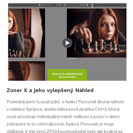
Zoner X a jeho vylepšený Náhled
Posledně jsem tu psal (zde) o funkci Porovnat (ikona nahoře
v nabídce Správce, anebo klávesová zkratka Ctrl+J), která
nově umožňuje individuálně měnit velikost a pozici v rámci
zobrazení Je to velmi šikovné, funkce Porovnat je moje
oblíbená. V mé verzi ZPS14 pochopitelně není, ale kvůli ní se