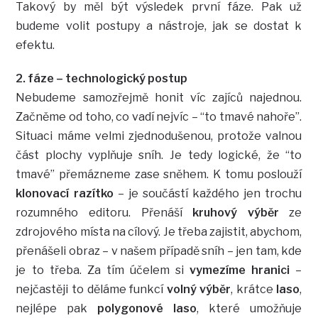
Takový by měl být výsledek první fáze. Pak už
budeme volit postupy a nástroje, jak se dostat k
efektu.
2. fáze – technologický postup
Nebudeme samozřejmě honit víc zajíců najednou.
Začněme od toho, co vadí nejvíc – “to tmavé nahoře”.
Situaci máme velmi zjednodušenou, protože valnou
část plochy vyplňuje sníh. Je tedy logické, že “to
tmavé” přemázneme zase sněhem. K tomu poslouží
klonovací razítko
– je součástí každého jen trochu
rozumného editoru. Přenáší
kruhový výběr
ze
zdrojového místa na cílový. Je třeba zajistit, abychom,
přenášeli obraz – v našem případě sníh – jen tam, kde
je to třeba. Za tím účelem si
vymezíme hranici
–
nejčastěji to děláme funkcí
volný výběr
, krátce
laso
,
nejlépe pak
polygonové laso
, které umožňuje