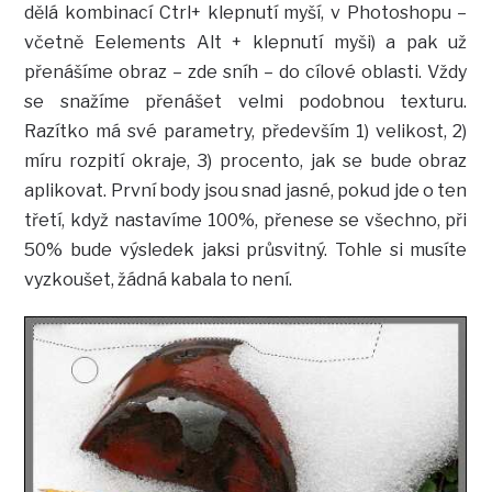
dělá kombinací Ctrl+ klepnutí myší, v Photoshopu –
včetně Eelements Alt + klepnutí myši) a pak už
přenášíme obraz – zde sníh – do cílové oblasti. Vždy
se snažíme přenášet velmi podobnou texturu.
Razítko má své parametry, především 1) velikost, 2)
míru rozpití okraje, 3) procento, jak se bude obraz
aplikovat. První body jsou snad jasné, pokud jde o ten
třetí, když nastavíme 100%, přenese se všechno, při
50% bude výsledek jaksi průsvitný. Tohle si musíte
vyzkoušet, žádná kabala to není.