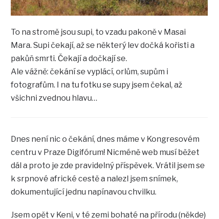
To na stromě jsou supi, to vzadu pakoně v Masai
Mara. Supi čekají, až se některý lev dočká kořisti a
pakůň smrti. Čekají a dočkají se.
Ale vážně: čekání se vyplácí, orlům, supům i
fotografům. I na tu fotku se supy jsem čekal, až
všichni zvednou hlavu…
Dnes není nic o čekání, dnes máme v Kongresovém
centru v Praze Digifórum! Nicméně web musí běžet
dál a proto je zde pravidelný příspěvek. Vrátil jsem se
k srpnové africké cestě a nalezl jsem snímek,
dokumentující jednu napínavou chvilku.
Jsem opět v Keni, v té zemi bohaté na přírodu (někde)