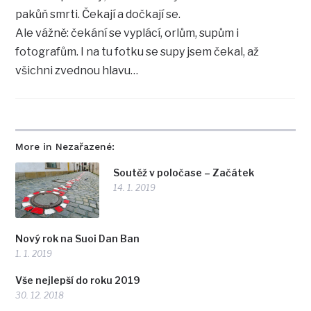
pakůň smrti. Čekají a dočkají se.
Ale vážně: čekání se vyplácí, orlům, supům i
fotografům. I na tu fotku se supy jsem čekal, až
všichni zvednou hlavu…
More in Nezařazené:
Soutěž v poločase – Začátek
14. 1. 2019
Nový rok na Suoi Dan Ban
1. 1. 2019
Vše nejlepší do roku 2019
30. 12. 2018