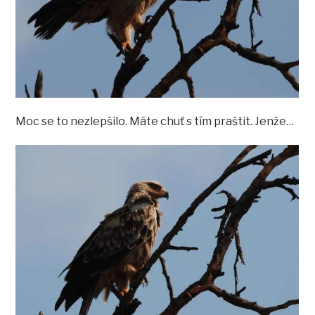
Moc se to nezlepšilo. Máte chuť s tím praštit. Jenže…