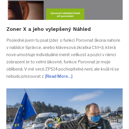
Zoner X a jeho vylepšený Náhled
Posledně jsem tu psal (zde) o funkci Porovnat (ikona nahoře
v nabídce Správce, anebo klávesová zkratka Ctrl+J), která
nově umožňuje individuálně měnit velikost a pozici v rámci
zobrazení Je to velmi šikovné, funkce Porovnat je moje
oblíbená. V mé verzi ZPS14 pochopitelně není, ale kvůli ní se
nebudu přezouvat z
[Read More…]