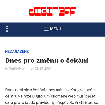
TOGGLE
MENU
SIDEBAR
&
NAVIGATION
NEZAŘAZENÉ
Dnes pro změnu o čekání
by
Ondřej Neff
on
31. 10. 2007
Dnes není nic o čekání, dnes máme v Kongresovém
centru v Praze Digifórum! Nicméně web musí běžet
dál a proto je zde pravidelný příspěvek. Vrátil jsem se