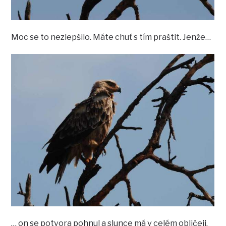
Moc se to nezlepšilo. Máte chuť s tím praštit. Jenže…
… on se potvora pohnul a slunce má v celém obličeji,