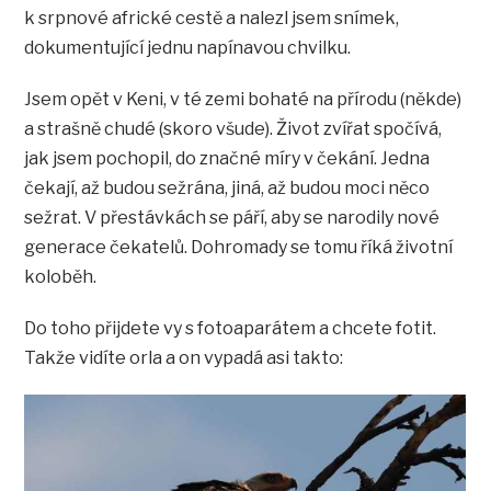
k srpnové africké cestě a nalezl jsem snímek,
dokumentující jednu napínavou chvilku.
Jsem opět v Keni, v té zemi bohaté na přírodu (někde)
a strašně chudé (skoro všude). Život zvířat spočívá,
jak jsem pochopil, do značné míry v čekání. Jedna
čekají, až budou sežrána, jiná, až budou moci něco
sežrat. V přestávkách se páří, aby se narodily nové
generace čekatelů. Dohromady se tomu říká životní
koloběh.
Do toho přijdete vy s fotoaparátem a chcete fotit.
Takže vidíte orla a on vypadá asi takto: