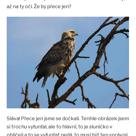
až na ty oči. Že by přece jen?
Sláva! Přece jen jsme se dočkali. Tenhle obrázek jsem
si trochu vyťunťal, ale to hlavní, to je sluníčko v
obličeji a to se vyťunťat nedá, to musí být ten správný