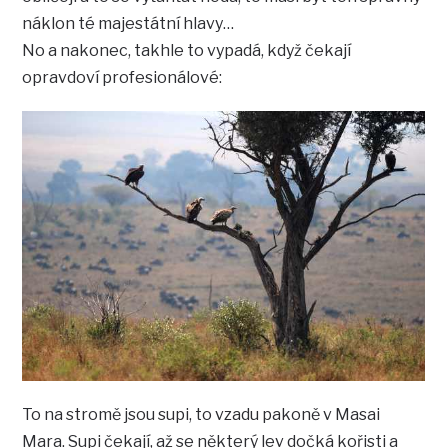
náklon té majestátní hlavy…
No a nakonec, takhle to vypadá, když čekají
opravdoví profesionálové:
To na stromě jsou supi, to vzadu pakoně v Masai
Mara. Supi čekají, až se některý lev dočká kořisti a