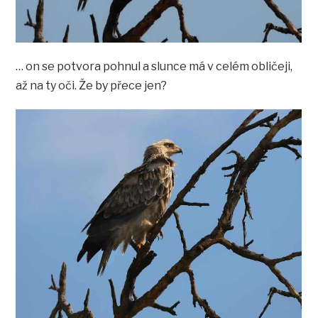
… on se potvora pohnul a slunce má v celém obličeji,
až na ty oči. Že by přece jen?