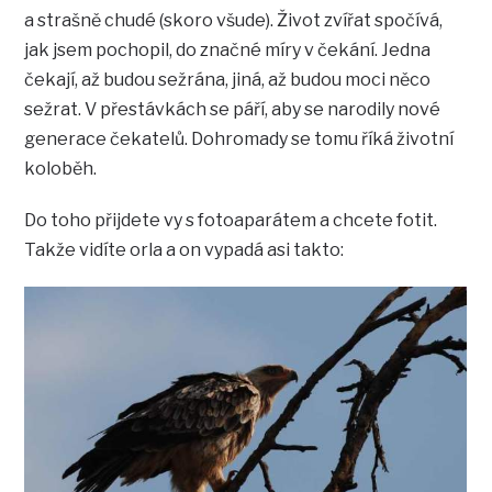
a strašně chudé (skoro všude). Život zvířat spočívá,
jak jsem pochopil, do značné míry v čekání. Jedna
čekají, až budou sežrána, jiná, až budou moci něco
sežrat. V přestávkách se páří, aby se narodily nové
generace čekatelů. Dohromady se tomu říká životní
koloběh.
Do toho přijdete vy s fotoaparátem a chcete fotit.
Takže vidíte orla a on vypadá asi takto: