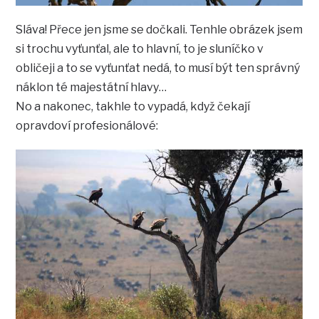
Sláva! Přece jen jsme se dočkali. Tenhle obrázek jsem
si trochu vyťunťal, ale to hlavní, to je sluníčko v
obličeji a to se vyťunťat nedá, to musí být ten správný
náklon té majestátní hlavy…
No a nakonec, takhle to vypadá, když čekají
opravdoví profesionálové: