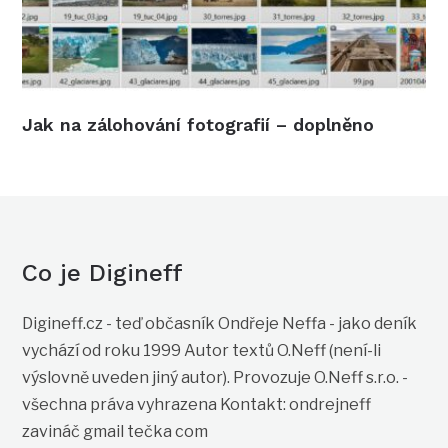
Jak na zálohování fotografií – doplněno
Co je Digineff
Digineff.cz - teď občasník Ondřeje Neffa - jako deník
vychází od roku 1999 Autor textů O.Neff (není-li
výslovně uveden jiný autor). Provozuje O.Neff s.r.o. -
všechna práva vyhrazena Kontakt: ondrejneff
zavináč gmail tečka com