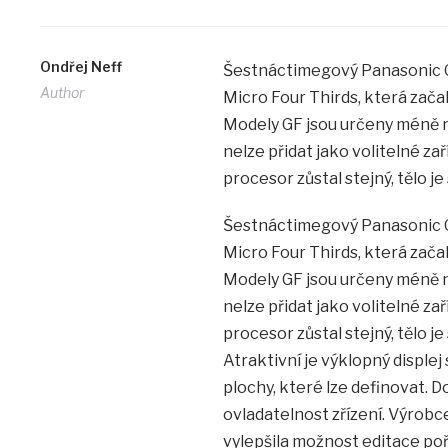
Ondřej Neff
Šestnáctimegový Panasonic 
Author
Micro Four Thirds, která zača
Modely GF jsou určeny méně ná
nelze přidat jako volitelné za
procesor zůstal stejný, tělo j
Šestnáctimegový Panasonic 
Micro Four Thirds, která zača
Modely GF jsou určeny méně ná
nelze přidat jako volitelné za
procesor zůstal stejný, tělo j
Atraktivní je výklopný displej 
plochy, které lze definovat. Dot
ovladatelnost zřízení. Výrobce
vylepšila možnost editace poř