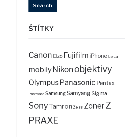
ŠTÍTKY
Canon
Fujifilm
iPhone
Eizo
Leica
objektivy
mobily
Nikon
Panasonic
Olympus
Pentax
Samyang
Sigma
Samsung
Photoshop
Z
Sony
Zoner
Tamron
Zeiss
PRAXE