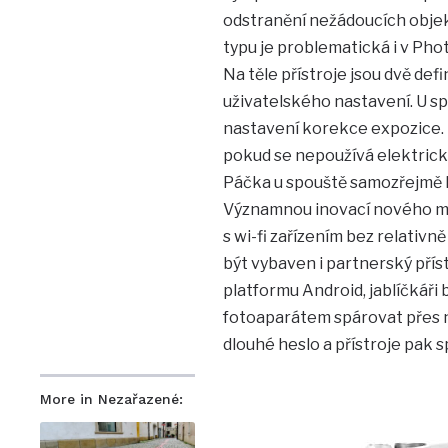
odstranění nežádoucích objek
typu je problematická i v Ph
Na těle přístroje jsou dvě def
uživatelského nastavení. U sp
nastavení korekce expozice. ISO
pokud se nepoužívá elektricky
Páčka u spouště samozřejmě 
Významnou inovací nového mo
s wi-fi zařízením bez relativ
být vybaven i partnerský přís
platformu Android, jablíčkáři
fotoaparátem spárovat přes no
dlouhé heslo a přístroje pak 
More in Nezařazené: