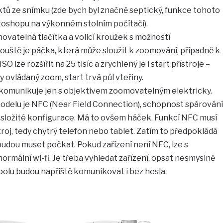
tů ze snímku (zde bych byl značně septický, funkce tohoto
otoshopu na výkonném stolním počítači).
inovatelná tlačítka a volicí kroužek s možností
ouště je páčka, která může sloužit k zoomování, případně k
 lze rozšířit na 25 tisíc a zrychlený je i start přístroje –
 ovládaný zoom, start trvá půl vteřiny.
komunikuje jen s objektivem zoomovatelným elektricky.
delu je NFC (Near Field Connection), schopnost spárování
ně složité konfigurace. Má to ovšem háček. Funkcí NFC musí
troj, tedy chytrý telefon nebo tablet. Zatím to předpokládá
 budou muset počkat. Pokud zařízení není NFC, lze s
rmální wi-fi. Je třeba vyhledat zařízení, opsat nesmyslně
spolu budou napříště komunikovat i bez hesla.