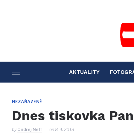
AKTUALITY
FOTOGR
TOGGLE
SIDEBAR
&
NAVIGATION
NEZAŘAZENÉ
Dnes tiskovka Pan
by
Ondřej Neff
on
8. 4. 2013