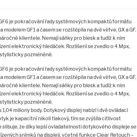
GF6 je pokračování řady systémových kompaktů formátu
la modelem GF1 a časem se rozštěpila na dvě větve, GX a GF.
ročné klientele. Nemají sáňky pro blesk a tudíž k nim
řízení elektronický hledáček. Rozlišení se zvedlo o 4 Mpx,
e stylisticky pozměněné.
GF6 je pokračování řady systémových kompaktů formátu
la modelem GF1 a časem se rozštěpila na dvě větve, GX a GF.
ročné klientele. Nemají sáňky pro blesk a tudíž k nim
řízení elektronický hledáček. Rozlišení se zvedlo o 4 Mpx,
e stylisticky pozměněné.
s 1,04 miliony body. Dotykový displej nabízí i dvě ovládací
yk je kapacitní nikoli tlakový, tím se zvýšila citlivost
 slibuje, že díky lepší ovladatelnosti dotykového displeje se
ízených snímků na displeji, včetně funkce Clear Retouch –