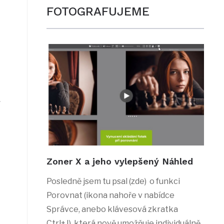
FOTOGRAFUJEME
Zoner X a jeho vylepšený Náhled
Posledně jsem tu psal (zde) o funkci
Porovnat (ikona nahoře v nabídce
Správce, anebo klávesová zkratka
Ctrl+J), která nově umožňuje individuálně