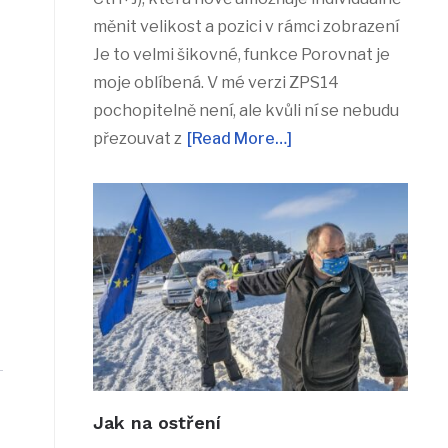
měnit velikost a pozici v rámci zobrazení
Je to velmi šikovné, funkce Porovnat je
moje oblíbená. V mé verzi ZPS14
pochopitelně není, ale kvůli ní se nebudu
přezouvat z
[Read More…]
Jak na ostření