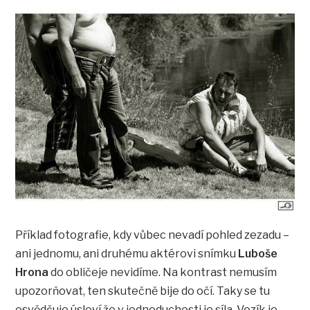
Příklad fotografie, kdy vůbec nevadí pohled zezadu –
ani jednomu, ani druhému aktérovi snímku
Luboše
Hrona
do obličeje nevidíme. Na kontrast nemusím
upozorňovat, ten skutečně bije do očí. Taky se tu
osvědčuje úsloví že v jednoduchosti je síla. Vozík je