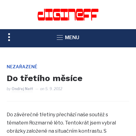
TOGGLE
MENU
SIDEBAR
&
NAVIGATION
NEZAŘAZENÉ
Do třetího měsíce
by
Ondřej Neff
on
5. 9. 2012
Do závěrečné třetiny přechází naše soutěž s
tématem Rozmarné léto. Tentokrát jsem vybral
obrázky založené na situačním kontrastu. S