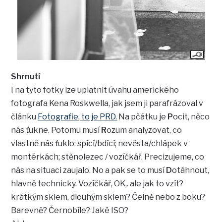
Shrnutí
I na tyto fotky lze uplatnit úvahu amerického
fotografa Kena Roskwella, jak jsem ji parafrázoval v
článku
Fotografie, to je PRD.
Na pčátku je
P
ocit, něco
nás ťukne. Potomu musí
R
ozum analyzovat, co
vlastně nás ťuklo: spící/bdící; nevěsta/chlápek v
montérkách; stěnolezec / vozíčkář. Precizujeme, co
nás na situaci zaujalo. No a pak se to musí
D
otáhnout,
hlavně technicky. Vozíčkář, OK,. ale jak to vzít?
krátkým sklem, dlouhým sklem? Čelně nebo z boku?
Barevně? Černobíle? Jaké ISO?