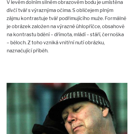
V levém dolním silném obrazovém bodu je umístěna
dívčí tvář s výraznýma očima. S obličejem plným
zájmu kontrastuje tvář podřimujícího muže. Formálně
je obrázek založen na výrazné úhlopříčce, obsahově
na kontrastu bdění – dřímota, mládí – stáří, černoška
– běloch. Z toho vzniká vnitřní nutí obrázku,
naznačující příběh.