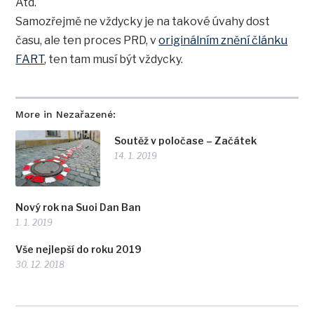
Atd.
Samozřejmě ne vždycky je na takové úvahy dost
času, ale ten proces PRD, v
originálním znění článku
FART
, ten tam musí být vždycky.
More in Nezařazené:
Soutěž v poločase – Začátek
14. 1. 2019
Nový rok na Suoi Dan Ban
1. 1. 2019
Vše nejlepší do roku 2019
30. 12. 2018