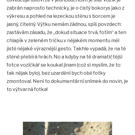
zabrán naprosto technicky, je o čistý bokorys jako z
výkresu a pohled na lezeckou stěnu s borcem je
jasný, čitelný. Výtku nemám žádnou, spíš povzdech:
zastávám zásadu, že „dokud situace trvá, fotím“ a ten
chlapík v zeleném tričku v nějakém momentu měl
jistě nějaké výraznější gesto. Takhle vypadá, že na té
stěně přebírá hrách. No a kdyby na té dramatičtější
fotce vozíčkář se koukal jinam (což si myslím, že to
tak nějak bylo), bez uzardění bych obě fotky
zmontoval. Není to dokumentární snímek do novin, je
to výtvarná fotka!