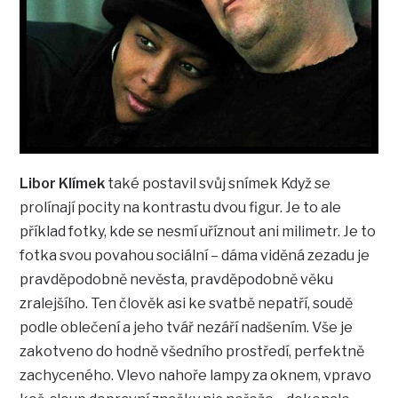
Libor Klímek
také postavil svůj snímek Když se
prolínají pocity na kontrastu dvou figur. Je to ale
příklad fotky, kde se nesmí uříznout ani milimetr. Je to
fotka svou povahou sociální – dáma viděná zezadu je
pravděpodobně nevěsta, pravděpodobně věku
zralejšího. Ten člověk asi ke svatbě nepatří, soudě
podle oblečení a jeho tvář nezáří nadšením. Vše je
zakotveno do hodně všedního prostředí, perfektně
zachyceného. Vlevo nahoře lampy za oknem, vpravo