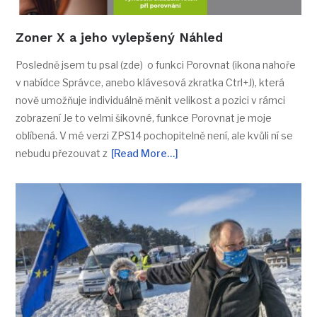
Zoner X a jeho vylepšený Náhled
Posledně jsem tu psal (zde) o funkci Porovnat (ikona nahoře
v nabídce Správce, anebo klávesová zkratka Ctrl+J), která
nově umožňuje individuálně měnit velikost a pozici v rámci
zobrazení Je to velmi šikovné, funkce Porovnat je moje
oblíbená. V mé verzi ZPS14 pochopitelně není, ale kvůli ní se
nebudu přezouvat z
[Read More…]