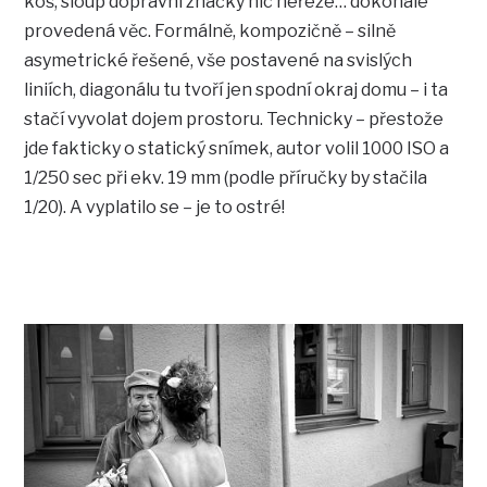
koš, sloup dopravní značky nic neřeže… dokonale
provedená věc. Formálně, kompozičně – silně
asymetrické řešené, vše postavené na svislých
liniích, diagonálu tu tvoří jen spodní okraj domu – i ta
stačí vyvolat dojem prostoru. Technicky – přestože
jde fakticky o statický snímek, autor volil 1000 ISO a
1/250 sec při ekv. 19 mm (podle příručky by stačila
1/20). A vyplatilo se – je to ostré!