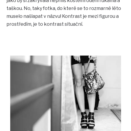
jako by si zakrývala nepříliš kostelní odění rukama a
taškou. No, taky fotka, do které se to rozmarné léto
muselo našlapat v názvu! Kontrast je mezi figurou a
prostředím, je to kontrast situační.