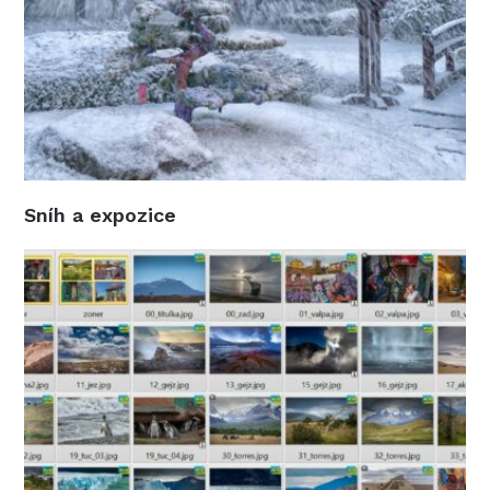
Sníh a expozice