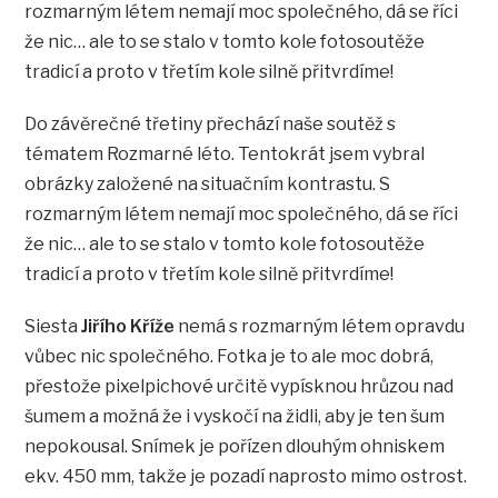
rozmarným létem nemají moc společného, dá se říci
že nic… ale to se stalo v tomto kole fotosoutěže
tradicí a proto v třetím kole silně přitvrdíme!
Do závěrečné třetiny přechází naše soutěž s
tématem Rozmarné léto. Tentokrát jsem vybral
obrázky založené na situačním kontrastu. S
rozmarným létem nemají moc společného, dá se říci
že nic… ale to se stalo v tomto kole fotosoutěže
tradicí a proto v třetím kole silně přitvrdíme!
Siesta
Jiřího Kříže
nemá s rozmarným létem opravdu
vůbec nic společného. Fotka je to ale moc dobrá,
přestože pixelpichové určitě vypísknou hrůzou nad
šumem a možná že i vyskočí na židli, aby je ten šum
nepokousal. Snímek je pořízen dlouhým ohniskem
ekv. 450 mm, takže je pozadí naprosto mimo ostrost.