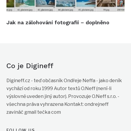
Jak na zálohování fotografií – doplněno
Co je Digineff
Digineff.cz - teď občasník Ondřeje Neffa - jako deník
vychází od roku 1999 Autor textů O.Neff (není-li
výslovně uveden jiný autor). Provozuje O.Neff s.r.o. -
všechna práva vyhrazena Kontakt: ondrejneff
zavináč gmail tečka com
FOLLOW US