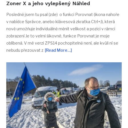
Zoner X a jeho vylepšený Náhled
Posledně jsem tu psal (zde) o funkci Porovnat (ikona nahoře
v nabídce Správce, anebo klávesová zkratka Ctrl+J), která
nově umožňuje individuálně měnit velikost a pozici v rámci
zobrazení Je to velmi šikovné, funkce Porovnat je moje
oblíbená. V mé verzi ZPS14 pochopitelně není, ale kvůli ní se
nebudu přezouvat z
[Read More…]