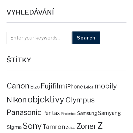
VYHLEDÁVÁNÍ
ŠTÍTKY
Canon
mobily
Fujifilm
iPhone
Eizo
Leica
objektivy
Nikon
Olympus
Panasonic
Pentax
Samyang
Samsung
Photoshop
Z
Sony
Zoner
Tamron
Sigma
Zeiss