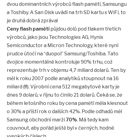
dvou dominantních výrobců flash pamětí, Samsungu
a Toshiby. A San Disk uvádí na trh SD kartu s WiFi, to
je druhá dobrá zpráva!
Ceny flash pamětí
půjdou dolů pod tlakem třetích
výrobců, jako jsou Technologies AG, Hynix
Semiconductor a Micron Technology, které nyní
prudce útočí na “duopol” Samsung/Toshiba. Tato
dvojice momentálně kontroluje 90% trhu, což
reprezentuje trh v objemu 4,7 miliard dolarů. Ten by
měl k roku 2007 podle analytiků stoupnout na 16
miliard (!!!). Výrobní cena 512 megabytové karty je
dnes 9 dolarů, v říjnu to činilo 21 dolarů. Čeká se, že
během letošního roku by cena pamětí měla klesnout
o 30% a příští rok o dalších 42%. Podle odhadů měl
Samsung obchodní marži
70%
. Má tedy kam
couvnout, aby pořád ještě byl v černých, hodně
vysokých číslech.