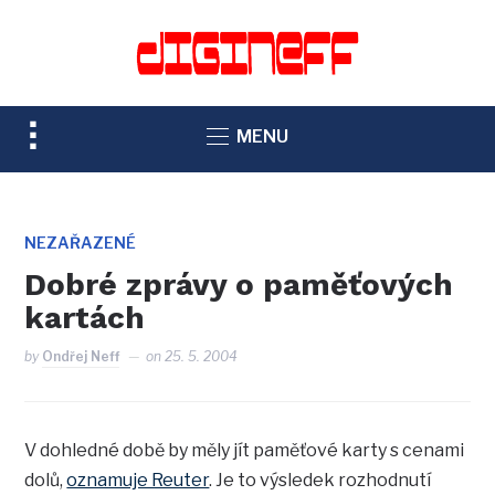
TOGGLE
MENU
SIDEBAR
&
NAVIGATION
NEZAŘAZENÉ
Dobré zprávy o paměťových
kartách
by
Ondřej Neff
on
25. 5. 2004
V dohledné době by měly jít paměťové karty s cenami
dolů,
oznamuje Reuter
. Je to výsledek rozhodnutí