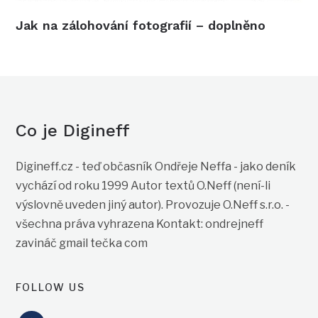
Jak na zálohování fotografií – doplněno
Co je Digineff
Digineff.cz - teď občasník Ondřeje Neffa - jako deník
vychází od roku 1999 Autor textů O.Neff (není-li
výslovně uveden jiný autor). Provozuje O.Neff s.r.o. -
všechna práva vyhrazena Kontakt: ondrejneff
zavináč gmail tečka com
FOLLOW US