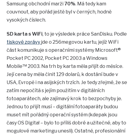
Samsung obchodní marži
70%
. Má tedy kam
couvnout, aby pořád ještě byl v černých, hodně
vysokých číslech.
SD karta s WiFi
, to je výsledek práce SanDisku. Podle
tiskové zprávy
jde o 256megovou kartu, jejíž WiFi
část komunikuje s operačními systémy Microsoft®
Pocket PC 2002, Pocket PC 2003 a Windows
Mobile™ 2003. Na trh by karta měla přijít do měsíce.
Její cena by měla činit 129 dolarů, k dostání bude v
USA, Evropě i na asijských trzích. Je tedy zřejmé, že se
zatím nepočítá s jejím použitím v digitálních
fotoaparátech, ale zajímavý krok to bezpochyby je.
Jednou to přijít musí – digitální fotoaparáty budou
muset mít pořádný operační systém (kdepak jsou
časy OS Digita! – bylo to příliš dobré a užitečné, aby to
mogulové marketingu unesli). Ostatně, profesionální