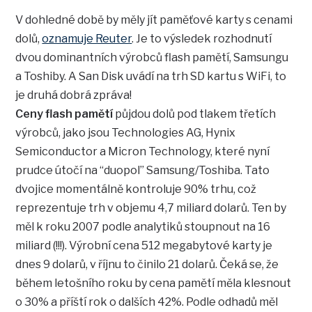
V dohledné době by měly jít paměťové karty s cenami
dolů,
oznamuje Reuter
. Je to výsledek rozhodnutí
dvou dominantních výrobců flash pamětí, Samsungu
a Toshiby. A San Disk uvádí na trh SD kartu s WiFi, to
je druhá dobrá zpráva!
Ceny flash pamětí
půjdou dolů pod tlakem třetích
výrobců, jako jsou Technologies AG, Hynix
Semiconductor a Micron Technology, které nyní
prudce útočí na “duopol” Samsung/Toshiba. Tato
dvojice momentálně kontroluje 90% trhu, což
reprezentuje trh v objemu 4,7 miliard dolarů. Ten by
měl k roku 2007 podle analytiků stoupnout na 16
miliard (!!!). Výrobní cena 512 megabytové karty je
dnes 9 dolarů, v říjnu to činilo 21 dolarů. Čeká se, že
během letošního roku by cena pamětí měla klesnout
o 30% a příští rok o dalších 42%. Podle odhadů měl