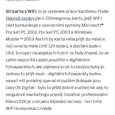
SD karta s WiFi
, to je výsledek práce SanDisku. Podle
tiskové zprávy
jde o 256megovou kartu, jejíž WiFi
část komunikuje s operačními systémy Microsoft®
Pocket PC 2002, Pocket PC 2003 a Windows
Mobile™ 2003. Na trh by karta měla přijít do měsíce.
Její cena by měla činit 129 dolarů, k dostání bude v
USA, Evropě i na asijských trzích. Je tedy zřejmé, že se
zatím nepočítá s jejím použitím v digitálních
fotoaparátech, ale zajímavý krok to bezpochyby je.
Jednou to přijít musí – digitální fotoaparáty budou
muset mít pořádný operační systém (kdepak jsou
časy OS Digita! – bylo to příliš dobré a užitečné, aby to
mogulové marketingu unesli). Ostatně, profesionální
Nikon D2H je cosi jako blýskání na časy – ten totiž
WiFi komunikaci zvládá.