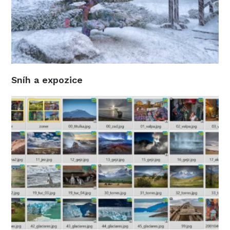
Sníh a expozice