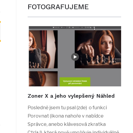
FOTOGRAFUJEME
Zoner X a jeho vylepšený Náhled
Posledně jsem tu psal (zde) o funkci
Porovnat (ikona nahoře v nabídce
Správce, anebo klávesová zkratka
Ctrl+J), která nově umožňuje individuálně