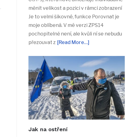
měnit velikost a pozici v rámci zobrazení
Je to velmi šikovné, funkce Porovnat je
moje oblíbená. V mé verzi ZPS14
pochopitelně není, ale kvůli ní se nebudu
přezouvat z
[Read More…]
Jak na ostření