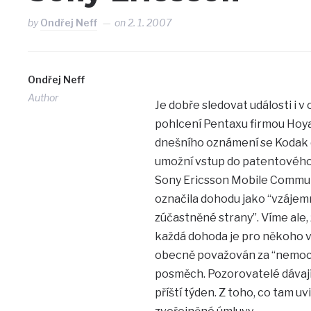
by
Ondřej Neff
on
2. 1. 2007
Ondřej Neff
Author
Je dobře sledovat události i 
pohlcení Pentaxu firmou Hoya
dnešního oznámení se Kodak d
umožní vstup do patentového 
Sony Ericsson Mobile Communi
označila dohodu jako “vzájem
zúčastněné strany”. Víme ale,
každá dohoda je pro někoho v
obecně považován za “nemocn
posměch. Pozorovatelé dávají 
příští týden. Z toho, co tam 