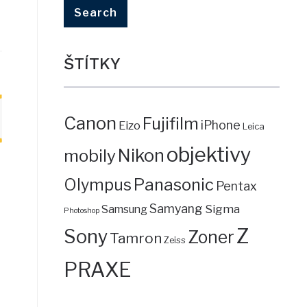
ŠTÍTKY
Canon
Fujifilm
iPhone
Eizo
Leica
objektivy
mobily
Nikon
Panasonic
Olympus
Pentax
Samyang
Sigma
Samsung
Photoshop
Z
Sony
Zoner
Tamron
Zeiss
PRAXE