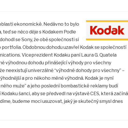
v oblasti ekonomické. Nedávno to bylo
, teď se něco děje s Kodakem Podle
ohodl se Sony, že obě společnosti si
portfolia. Obdobnou dohodu uzavřel Kodak se společností
cations. Viceprezident Kodaku paní Laura G. Quatela
ně výhodnou dohodu přinášející výhody pro všechny
 že neexistují univerzálně “výhodné dohody pro všechny” –
ýhodnější a pro někoho méně výhodná. Kodak je nyní
ého muže” a jeho poslední bombastické reklamy budí
Kodaku šanci, aby se předvedl na výstavě CES, která začíná
uvidíme, budeme moci usuzovat, jaký je skutečný smysl dnes