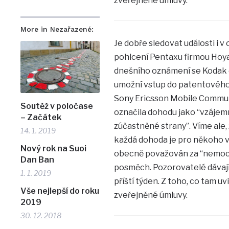
zveřejněné úmluvy.
More in Nezařazené:
Je dobře sledovat události i 
pohlcení Pentaxu firmou Hoya
dnešního oznámení se Kodak d
umožní vstup do patentového 
Sony Ericsson Mobile Communi
Soutěž v poločase
označila dohodu jako “vzájem
– Začátek
zúčastněné strany”. Víme ale,
14. 1. 2019
každá dohoda je pro někoho v
Nový rok na Suoi
obecně považován za “nemocn
Dan Ban
posměch. Pozorovatelé dávají 
1. 1. 2019
příští týden. Z toho, co tam 
Vše nejlepší do roku
zveřejněné úmluvy.
2019
30. 12. 2018