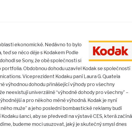
v oblasti ekonomické. Nedávno to bylo
, teď se něco děje s Kodakem Podle
ohodl se Sony, že obě společnosti si
portfolia. Obdobnou dohodu uzavřel Kodak se společností
cations. Viceprezident Kodaku paní Laura G. Quatela
ně výhodnou dohodu přinášející výhody pro všechny
 že neexistují univerzálně “výhodné dohody pro všechny” –
ýhodnější a pro někoho méně výhodná. Kodak je nyní
ého muže” a jeho poslední bombastické reklamy budí
Kodaku šanci, aby se předvedl na výstavě CES, která začíná
uvidíme, budeme moci usuzovat, jaký je skutečný smysl dnes