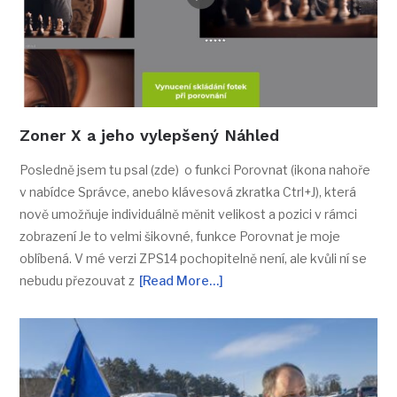
Zoner X a jeho vylepšený Náhled
Posledně jsem tu psal (zde) o funkci Porovnat (ikona nahoře
v nabídce Správce, anebo klávesová zkratka Ctrl+J), která
nově umožňuje individuálně měnit velikost a pozici v rámci
zobrazení Je to velmi šikovné, funkce Porovnat je moje
oblíbená. V mé verzi ZPS14 pochopitelně není, ale kvůli ní se
nebudu přezouvat z
[Read More…]