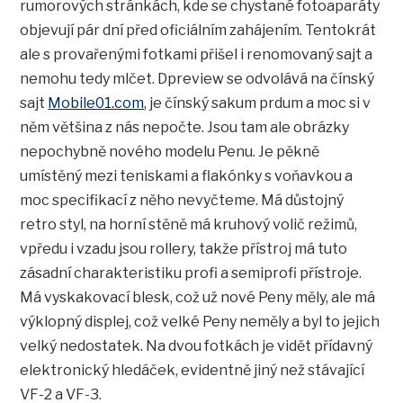
rumorových stránkách, kde se chystané fotoaparáty
objevují pár dní před oficiálním zahájením. Tentokrát
ale s provařenými fotkami přišel i renomovaný sajt a
nemohu tedy mlčet. Dpreview se odvolává na čínský
sajt
Mobile01.com
, je čínský sakum prdum a moc si v
něm většina z nás nepočte. Jsou tam ale obrázky
nepochybně nového modelu Penu. Je pěkně
umístěný mezi teniskami a flakónky s voňavkou a
moc specifikací z něho nevyčteme. Má důstojný
retro styl, na horní stěně má kruhový volič režimů,
vpředu i vzadu jsou rollery, takže přístroj má tuto
zásadní charakteristiku profi a semiprofi přístroje.
Má vyskakovací blesk, což už nové Peny měly, ale má
výklopný displej, což velké Peny neměly a byl to jejich
velký nedostatek. Na dvou fotkách je vidět přídavný
elektronický hledáček, evidentně jiný než stávající
VF-2 a VF-3.