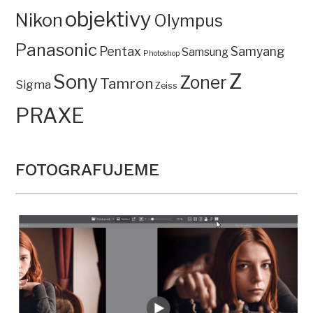
objektivy
Nikon
Olympus
Panasonic
Pentax
Samyang
Samsung
Photoshop
Z
Sony
Zoner
Tamron
Sigma
Zeiss
PRAXE
FOTOGRAFUJEME