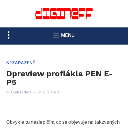
TOGGLE
MENU
SIDEBAR
&
NAVIGATION
NEZAŘAZENÉ
Dpreview proflákla PEN E-
P5
by
Ondřej Neff
on
5. 5. 2013
Obvykle tu neslepičím, co se objevuje na takzvaných