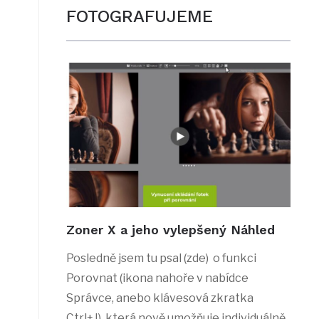
FOTOGRAFUJEME
Zoner X a jeho vylepšený Náhled
Posledně jsem tu psal (zde) o funkci
Porovnat (ikona nahoře v nabídce
Správce, anebo klávesová zkratka
Ctrl+J), která nově umožňuje individuálně