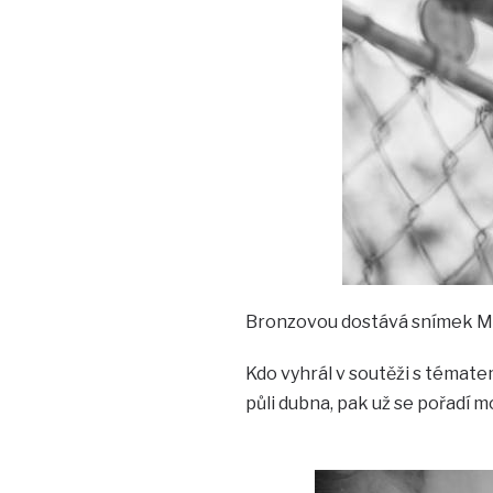
Bronzovou dostává snímek My
Kdo vyhrál v soutěži s témate
půli dubna, pak už se pořadí m