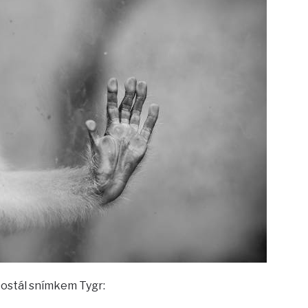
Dostál snímkem Tygr: