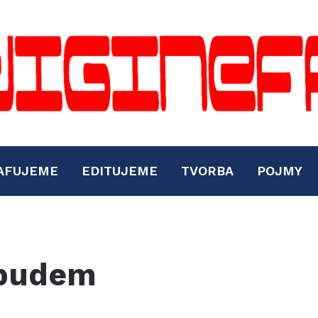
AFUJEME
EDITUJEME
TVORBA
POJMY
 budem