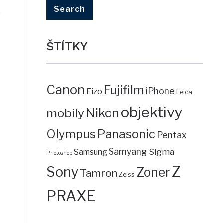
ŠTÍTKY
Canon
Fujifilm
iPhone
Eizo
Leica
objektivy
mobily
Nikon
Panasonic
Olympus
Pentax
Samyang
Sigma
Samsung
Photoshop
Z
Sony
Zoner
Tamron
Zeiss
PRAXE