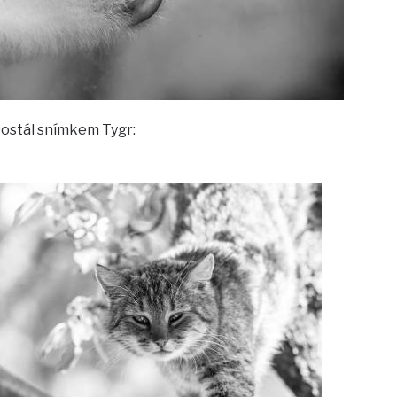
Dostál snímkem Tygr: