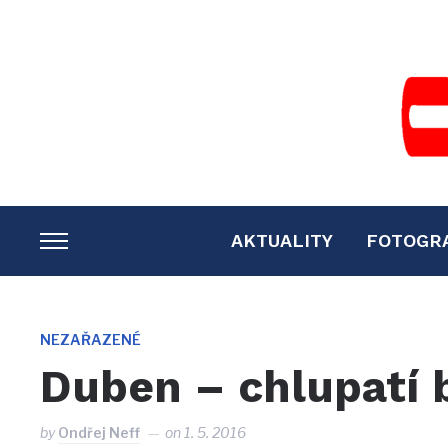
AKTUALITY
FOTOGR
TOGGLE
SIDEBAR
&
NAVIGATION
NEZAŘAZENÉ
Duben – chlupatí
by
Ondřej Neff
on
1. 5. 2016