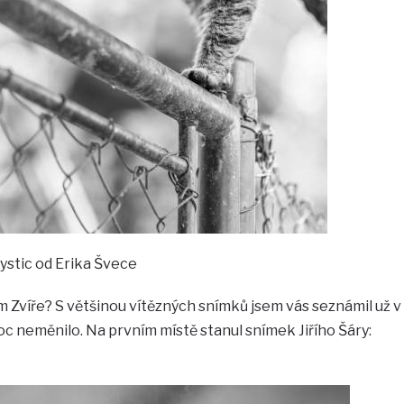
stic od Erika Švece
m Zvíře? S většinou vítězných snímků jsem vás seznámil už v
oc neměnilo. Na prvním místě stanul snímek Jiřího Šáry: