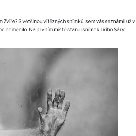
m Zvíře? S většinou vítězných snímků jsem vás seznámil už v
oc neměnilo. Na prvním místě stanul snímek Jiřího Šáry: