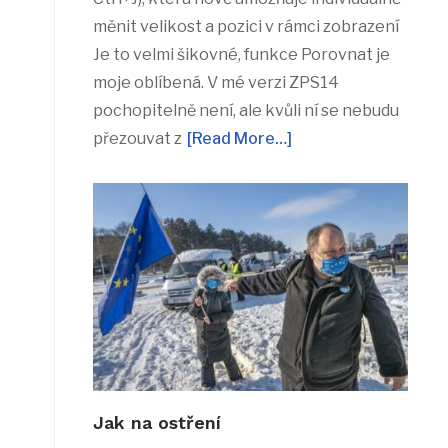
měnit velikost a pozici v rámci zobrazení
Je to velmi šikovné, funkce Porovnat je
moje oblíbená. V mé verzi ZPS14
pochopitelně není, ale kvůli ní se nebudu
přezouvat z
[Read More…]
Jak na ostření