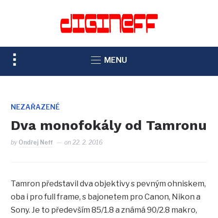
TOGGLE
MENU
SIDEBAR
&
NAVIGATION
NEZAŘAZENÉ
Dva monofokály od Tamronu
by
Ondřej Neff
on
22. 2. 2016
Tamron představil dva objektivy s pevným ohniskem,
oba i pro full frame, s bajonetem pro Canon, Nikon a
Sony. Je to především 85/1.8 a známá 90/2.8 makro,