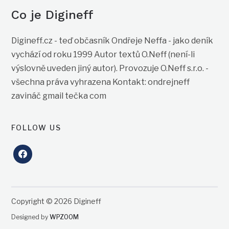
Co je Digineff
Digineff.cz - teď občasník Ondřeje Neffa - jako deník
vychází od roku 1999 Autor textů O.Neff (není-li
výslovně uveden jiný autor). Provozuje O.Neff s.r.o. -
všechna práva vyhrazena Kontakt: ondrejneff
zavináč gmail tečka com
FOLLOW US
facebook
Copyright © 2026 Digineff
Designed by
WPZOOM