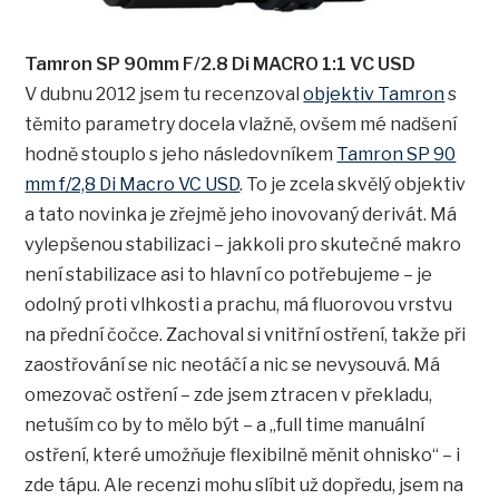
Tamron SP 90mm F/2.8 Di MACRO 1:1 VC USD
V dubnu 2012 jsem tu recenzoval
objektiv Tamron
s
těmito parametry docela vlažně, ovšem mé nadšení
hodně stouplo s jeho následovníkem
Tamron SP 90
mm f/2,8 Di Macro VC USD
. To je zcela skvělý objektiv
a tato novinka je zřejmě jeho inovovaný derivát. Má
vylepšenou stabilizaci – jakkoli pro skutečné makro
není stabilizace asi to hlavní co potřebujeme – je
odolný proti vlhkosti a prachu, má fluorovou vrstvu
na přední čočce. Zachoval si vnitřní ostření, takže při
zaostřování se nic neotáčí a nic se nevysouvá. Má
omezovač ostření – zde jsem ztracen v překladu,
netuším co by to mělo být – a „full time manuální
ostření, které umožňuje flexibilně měnit ohnisko“ – i
zde tápu. Ale recenzi mohu slíbit už dopředu, jsem na