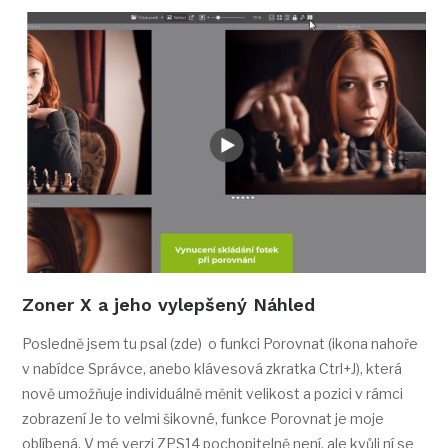
Zoner X a jeho vylepšený Náhled
Posledně jsem tu psal (zde) o funkci Porovnat (ikona nahoře
v nabídce Správce, anebo klávesová zkratka Ctrl+J), která
nově umožňuje individuálně měnit velikost a pozici v rámci
zobrazení Je to velmi šikovné, funkce Porovnat je moje
oblíbená. V mé verzi ZPS14 pochopitelně není, ale kvůli ní se