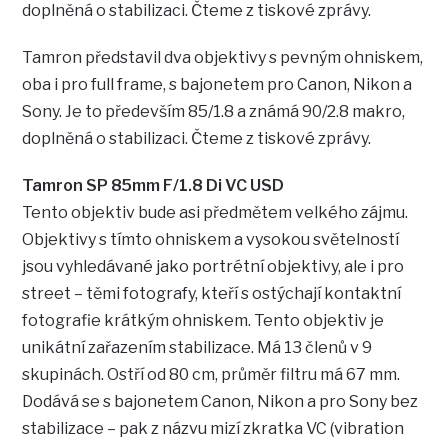
doplněná o stabilizaci. Čteme z tiskové zprávy.
Tamron představil dva objektivy s pevným ohniskem,
oba i pro full frame, s bajonetem pro Canon, Nikon a
Sony. Je to především 85/1.8 a známá 90/2.8 makro,
doplněná o stabilizaci. Čteme z tiskové zprávy.
Tamron SP 85mm F/1.8 Di VC USD
Tento objektiv bude asi předmětem velkého zájmu.
Objektivy s tímto ohniskem a vysokou světelností
jsou vyhledávané jako portrétní objektivy, ale i pro
street – těmi fotografy, kteří s ostýchají kontaktní
fotografie krátkým ohniskem. Tento objektiv je
unikátní zařazením stabilizace. Má 13 členů v 9
skupinách. Ostří od 80 cm, průměr filtru má 67 mm.
Dodává se s bajonetem Canon, Nikon a pro Sony bez
stabilizace – pak z názvu mizí zkratka VC (vibration