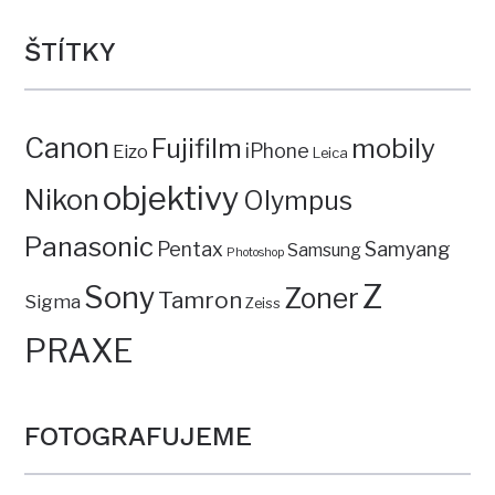
ŠTÍTKY
Canon
mobily
Fujifilm
iPhone
Eizo
Leica
objektivy
Nikon
Olympus
Panasonic
Pentax
Samyang
Samsung
Photoshop
Z
Sony
Zoner
Tamron
Sigma
Zeiss
PRAXE
FOTOGRAFUJEME