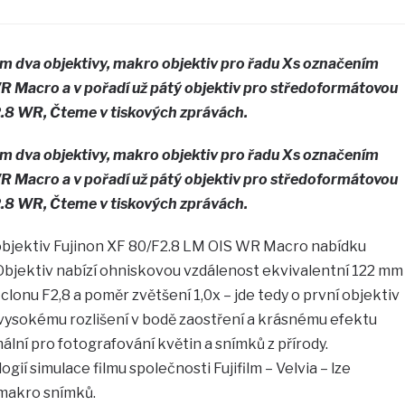
lm dva objektivy, makro objektiv pro řadu Xs označením
 Macro a v pořadí už pátý objektiv pro středoformátovou
/2.8 WR, Čteme v tiskových zprávách.
lm dva objektivy, makro objektiv pro řadu Xs označením
 Macro a v pořadí už pátý objektiv pro středoformátovou
/2.8 WR, Čteme v tiskových zprávách.
 objektiv Fujinon XF 80/F2.8 LM OIS WR Macro nabídku
Objektiv nabízí ohniskovou vzdálenost ekvivalentní 122 mm
clonu F2,8 a poměr zvětšení 1,0x – jde tedy o první objektiv
 vysokému rozlišení v bodě zaostření a krásnému efektu
ální pro fotografování květin a snímků z přírody.
gií simulace filmu společnosti Fujifilm – Velvia – lze
makro snímků.