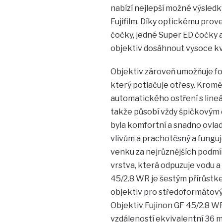
nabízí nejlepší možné výsle
Fujifilm. Díky optickému prov
čočky, jedné Super ED čočky 
objektiv dosáhnout vysoce kv
Objektiv zároveň umožňuje fot
který potlačuje otřesy. Krom
automatického ostření s lineár
takže působí vždy špičkovým 
byla komfortní a snadno ovla
vlivům a prachotěsný a funguj
venku za nejrůznějších podmí
vrstva, která odpuzuje vodu a 
45/2.8 WR je šestým přírůstke
objektiv pro středoformátový
Objektiv Fujinon GF 45/2.8 WR
vzdáleností ekvivalentní 36 