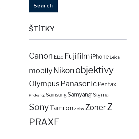
ŠTÍTKY
Canon
Fujifilm
iPhone
Eizo
Leica
objektivy
mobily
Nikon
Panasonic
Olympus
Pentax
Samyang
Sigma
Samsung
Photoshop
Z
Sony
Zoner
Tamron
Zeiss
PRAXE