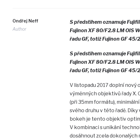
Ondřej Neff
S předstihem oznamuje Fujifi
Author
Fujinon XF 80/F2.8 LM OIS WR
řadu GF, totiž Fujinon GF 45
S předstihem oznamuje Fujifi
Fujinon XF 80/F2.8 LM OIS WR
řadu GF, totiž Fujinon GF 45
V listopadu 2017 doplní nový
výměnných objektivů řady X. 
(při 35mm formátu), minimální 
svého druhu v této řadě. Díky
bokeh je tento objektiv optim
V kombinaci s unikání technolo
dosáhnout zcela dokonalých 