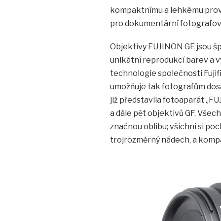
kompaktnímu a lehkému proved
pro dokumentární fotografov
Objektivy FUJINON GF jsou šp
unikátní reprodukcí barev a 
technologie společnosti Fujif
umožňuje tak fotografům dosá
již představila fotoaparát „FU
a dále pět objektivů GF. Všech
značnou oblibu; všichni si po
trojrozměrný nádech, a kompak