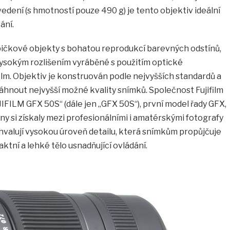
ení (s hmotností pouze 490 g) je tento objektiv ideální
ání.
ičkové objekty s bohatou reprodukcí barevných odstínů,
vysokým rozlišením vyráběné s použitím optické
ilm. Objektiv je konstruován podle nejvyšších standardů a
hnout nejvyšší možné kvality snímků. Společnost Fujifilm
JIFILM GFX 50S“ (dále jen „GFX 50S“), první model řady GFX,
ny si získaly mezi profesionálními i amatérskými fotografy
chvalují vysokou úroveň detailu, která snímkům propůjčuje
tní a lehké tělo usnadňující ovládání.