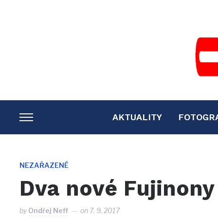
AKTUALITY
FOTOGR
TOGGLE
SIDEBAR
&
NAVIGATION
NEZAŘAZENÉ
Dva nové Fujinony
by
Ondřej Neff
on
7. 9. 2017