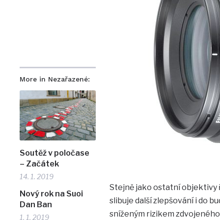
More in Nezařazené:
Soutěž v poločase
– Začátek
14. 1. 2019
Stejně jako ostatní objektivy 
Nový rok na Suoi
slibuje další zlepšování i do
Dan Ban
sníženým rizikem zdvojeného 
1. 1. 2019