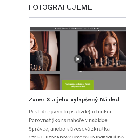
FOTOGRAFUJEME
Zoner X a jeho vylepšený Náhled
Posledně jsem tu psal (zde) o funkci
Porovnat (ikona nahoře v nabídce
Správce, anebo klávesová zkratka
Ctrl+J), která nově umožňuje individuálně