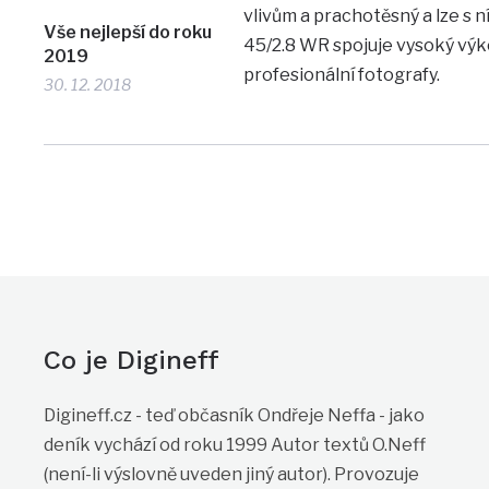
vlivům a prachotěsný a lze s n
Vše nejlepší do roku
45/2.8 WR spojuje vysoký výkon
2019
profesionální fotografy.
30. 12. 2018
Co je Digineff
Digineff.cz - teď občasník Ondřeje Neffa - jako
deník vychází od roku 1999 Autor textů O.Neff
(není-li výslovně uveden jiný autor). Provozuje