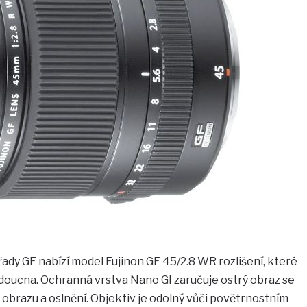
řady GF nabízí model Fujinon GF 45/2.8 WR rozlišení, které
 budoucna. Ochranná vrstva Nano GI zaručuje ostrý obraz se
obrazu a oslnění. Objektiv je odolný vůči povětrnostním