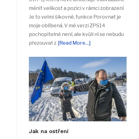
měnit velikost a pozici v rámci zobrazení
Je to velmi šikovné, funkce Porovnat je
moje oblíbená. V mé verzi ZPS14
pochopitelně není, ale kvůli ní se nebudu
přezouvat z
[Read More…]
Jak na ostření