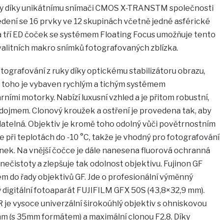
dky díky unikátnímu snímači CMOS X-TRANSTM společnosti
edení se 16 prvky ve 12 skupinách včetně jedné asférické
a tří ED čoček se systémem Floating Focus umožňuje tento
alitních makro snímků fotografovaných zblízka.
ografování z ruky díky optickému stabilizátoru obrazu,
ě toho je vybaven rychlým a tichým systémem
ními motorky. Nabízí luxusní vzhled a je přitom robustní,
dojmem. Clonový kroužek a ostření je provedena tak, aby
datelná. Objektiv je kromě toho odolný vůči povětrnostním
e při teplotách do -10 °C, takže je vhodný pro fotografování
nek. Na vnější čočce je dále nanesena fluorová ochranná
nečistoty a zlepšuje tak odolnost objektivu. Fujinon GF
m do řady objektivů GF. Jde o profesionální výměnný
 digitální fotoaparát FUJIFILM GFX 50S (43,8×32,9 mm).
 je vysoce univerzální širokoúhlý objektiv s ohniskovou
mm (s 35mm formátem) a maximální clonou F2,8. Díky