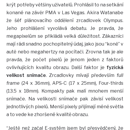
krýt potřeby většiny uživatelů. Prohlásil to na setkání
konané na závěr PMA v Las Vegas. Akira Watanabe
že šéf plánovacího oddělení zrcadlovek Olympus.
Jeho prohlášení vyvolává debatu. Je pravda, že
megapixelům se přikládá velká důležitost. Zákazníci
mají rádi snadno pochopitelný údaj, jako jsou “koně” v
autě nebo megahertzy na pocítači. Zrovna tak je ale
pravda, že počet pixelů je jenom jeden z faktorů
ovlivňujících kvalitu obrazu. Další faktor je
fyzická
velikost snímače
. Zrcadlovky mívají především
full
frame
(24 x 36mm), APS-C (17 x 25mm), Four-thirds
(13.5 x 18mm). Kompakty pak malí mnohem menší
snímače. Na velikosti snímače pak závisí velikost
jednotlivých pixelů. Menší pixely přijímají méně světla
a to vede ke zhoršené kvalitě obrazu.
“Ještě než začal E-systém jsem byl přesvědčený, že