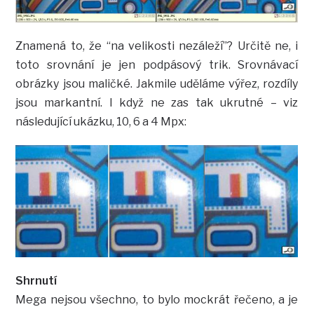
Znamená to, že “na velikosti nezáleží”? Určitě ne, i
toto srovnání je jen podpásový trik. Srovnávací
obrázky jsou maličké. Jakmile uděláme výřez, rozdíly
jsou markantní. I když ne zas tak ukrutné – viz
následující ukázku, 10, 6 a 4 Mpx:
Shrnutí
Mega nejsou všechno, to bylo mockrát řečeno, a je