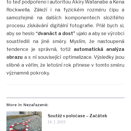
to teď podpořeno i autoritou Akiry Watanabe a Kena
Rockwella. Záleží i na fyzickém rozměru čipu a
samozřejmě na dalších komponentech složitého
procesu získávání digitální fotografie. Přál bych si,
aby se heslo
“dvanáct a dost”
ujalo a aby se výrobci
soustředili na jiné směry. Myslím, že nastoupená
tendence je správná, totiž
automatická analýza
obrazu
a s ní související optimalizace. Výsledky jsou
slibné a věřím, že letošní rok přinese v tomto směru
významné pokroky.
More in Nezařazené:
Soutěž v poločase – Začátek
14. 1. 2019