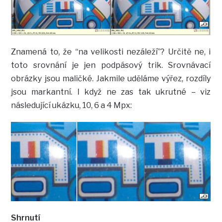
Znamená to, že “na velikosti nezáleží”? Určitě ne, i
toto srovnání je jen podpásový trik. Srovnávací
obrázky jsou maličké. Jakmile uděláme výřez, rozdíly
jsou markantní. I když ne zas tak ukrutné – viz
následující ukázku, 10, 6 a 4 Mpx:
Shrnutí