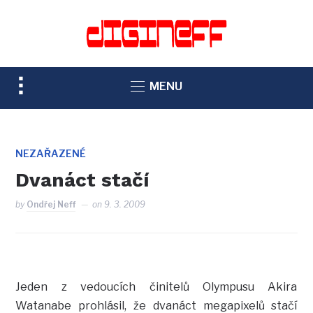
TOGGLE
MENU
SIDEBAR
&
NAVIGATION
NEZAŘAZENÉ
Dvanáct stačí
by
Ondřej Neff
on
9. 3. 2009
Jeden z vedoucích činitelů Olympusu Akira
Watanabe prohlásil, že dvanáct megapixelů stačí