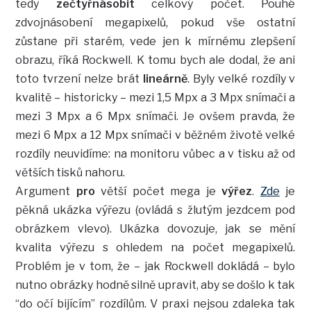
tedy
zečtyřnásobit
celkový počet. Pouhé
zdvojnásobení megapixelů, pokud vše ostatní
zůstane při starém, vede jen k mírnému zlepšení
obrazu, říká Rockwell. K tomu bych ale dodal, že ani
toto tvrzení nelze brát
lineárně
. Byly velké rozdíly v
kvalitě – historicky – mezi 1,5 Mpx a 3 Mpx snímači a
mezi 3 Mpx a 6 Mpx snímači. Je ovšem pravda, že
mezi 6 Mpx a 12 Mpx snímači v běžném životě velké
rozdíly neuvidíme: na monitoru vůbec a v tisku až od
větších tisků nahoru.
Argument
pro
větší počet mega je
výřez
.
Zde
je
pěkná ukázka výřezu (ovládá s žlutým jezdcem pod
obrázkem vlevo). Ukázka dovozuje, jak se mění
kvalita výřezu s ohledem na počet megapixelů.
Problém je v tom, že – jak Rockwell dokládá – bylo
nutno obrázky hodně silně upravit, aby se došlo k tak
“do očí bijícím” rozdílům. V praxi nejsou zdaleka tak