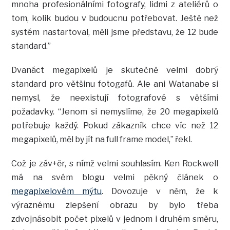
mnoha profesionálními fotografy, lidmi z ateliérů o
tom, kolik budou v budoucnu potřebovat. Ještě než
systém nastartoval, měli jsme představu, že 12 bude
standard.”
Dvanáct megapixelů je skutečně velmi dobrý
standard pro většinu fotogafů. Ale ani Watanabe si
nemysl, že neexistují fotografové s většími
požadavky. “Jenom si nemyslíme, že 20 megapixelů
potřebuje každý. Pokud zákazník chce víc než 12
megapixelů, měl by jít na full frame model,” řekl.
Což je záv+ěr, s nímž velmi souhlasím. Ken Rockwell
má na svém blogu velmi pěkný článek o
megapixelovém mýtu
. Dovozuje v něm, že k
výraznému zlepšení obrazu by bylo třeba
zdvojnásobit počet pixelů v jednom i druhém směru,