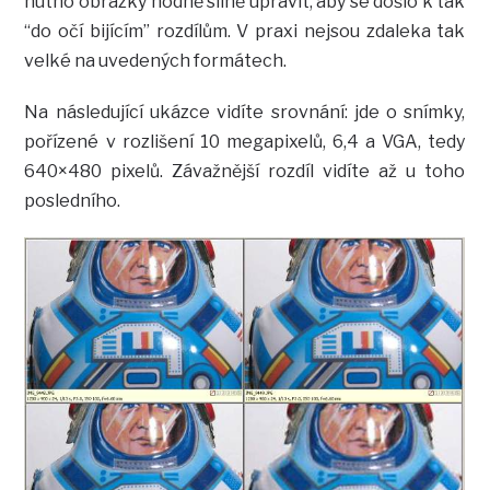
nutno obrázky hodně silně upravit, aby se došlo k tak
“do očí bijícím” rozdílům. V praxi nejsou zdaleka tak
velké na uvedených formátech.
Na následující ukázce vidíte srovnání: jde o snímky,
pořízené v rozlišení 10 megapixelů, 6,4 a VGA, tedy
640×480 pixelů. Závažnější rozdíl vidíte až u toho
posledního.