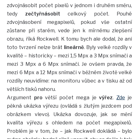
zdvojnásobit počet pixelů v jednom i druhém směru,
tedy
zečtyřnásobit
celkový počet. Pouhé
zdvojnásobení megapixelů, pokud vše ostatní
zůstane při starém, vede jen k mírnému zlepšení
obrazu, říká Rockwell. K tomu bych ale dodal, že ani
toto tvrzení nelze brát
lineárně
. Byly velké rozdíly v
kvalitě – historicky – mezi 1,5 Mpx a 3 Mpx snímači a
mezi 3 Mpx a 6 Mpx snímači. Je ovšem pravda, že
mezi 6 Mpx a 12 Mpx snímači v běžném životě velké
rozdíly neuvidíme: na monitoru vůbec a v tisku až od
větších tisků nahoru.
Argument
pro
větší počet mega je
výřez
.
Zde
je
pěkná ukázka výřezu (ovládá s žlutým jezdcem pod
obrázkem vlevo). Ukázka dovozuje, jak se mění
kvalita výřezu s ohledem na počet megapixelů.
Problém je v tom, že – jak Rockwell dokládá – bylo