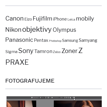
Canon
mobily
Fujifilm
iPhone
Eizo
Leica
objektivy
Nikon
Olympus
Panasonic
Pentax
Samyang
Samsung
Photoshop
Z
Sony
Zoner
Tamron
Sigma
Zeiss
PRAXE
FOTOGRAFUJEME