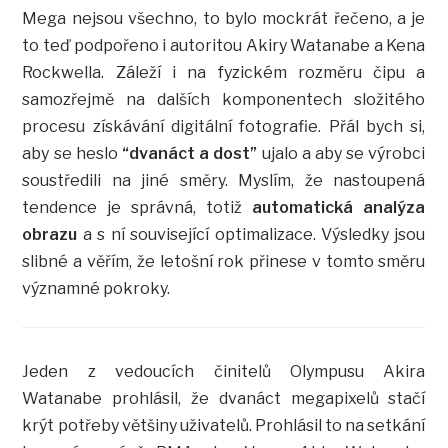
Mega nejsou všechno, to bylo mockrát řečeno, a je
to teď podpořeno i autoritou Akiry Watanabe a Kena
Rockwella. Záleží i na fyzickém rozměru čipu a
samozřejmě na dalších komponentech složitého
procesu získávání digitální fotografie. Přál bych si,
aby se heslo
“dvanáct a dost”
ujalo a aby se výrobci
soustředili na jiné směry. Myslím, že nastoupená
tendence je správná, totiž
automatická analýza
obrazu
a s ní související optimalizace. Výsledky jsou
slibné a věřím, že letošní rok přinese v tomto směru
významné pokroky.
Jeden z vedoucích činitelů Olympusu Akira
Watanabe prohlásil, že dvanáct megapixelů stačí
krýt potřeby většiny uživatelů. Prohlásil to na setkání