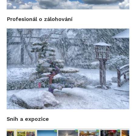
Profesionál o zálohování
Sníh a expozice