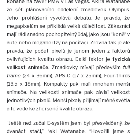
konané na závěr PMA v Las Vegas. Akira Watanabe
že šéf plánovacího oddělení zrcadlovek Olympus.
Jeho prohlášení vyvolává debatu. Je pravda, že
megapixelům se přikládá velká důležitost. Zákazníci
mají rádi snadno pochopitelný údaj, jako jsou “koně” v
autě nebo megahertzy na pocítači. Zrovna tak je ale
pravda, že počet pixelů je jenom jeden z faktorů
ovlivňujících kvalitu obrazu. Další faktor je
fyzická
velikost snímače
. Zrcadlovky mívají především
full
frame
(24 x 36mm), APS-C (17 x 25mm), Four-thirds
(13.5 x 18mm). Kompakty pak malí mnohem menší
snímače. Na velikosti snímače pak závisí velikost
jednotlivých pixelů. Menší pixely přijímají méně světla
a to vede ke zhoršené kvalitě obrazu.
“Ještě než začal E-systém jsem byl přesvědčený, že
dvanáct stačí,” řekl Watanabe. “Hovořili jsme s