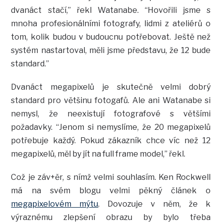
dvanáct stačí,” řekl Watanabe. “Hovořili jsme s
mnoha profesionálními fotografy, lidmi z ateliérů o
tom, kolik budou v budoucnu potřebovat. Ještě než
systém nastartoval, měli jsme představu, že 12 bude
standard.”
Dvanáct megapixelů je skutečně velmi dobrý
standard pro většinu fotogafů. Ale ani Watanabe si
nemysl, že neexistují fotografové s většími
požadavky. “Jenom si nemyslíme, že 20 megapixelů
potřebuje každý. Pokud zákazník chce víc než 12
megapixelů, měl by jít na full frame model,” řekl.
Což je záv+ěr, s nímž velmi souhlasím. Ken Rockwell
má na svém blogu velmi pěkný článek o
megapixelovém mýtu
. Dovozuje v něm, že k
výraznému zlepšení obrazu by bylo třeba