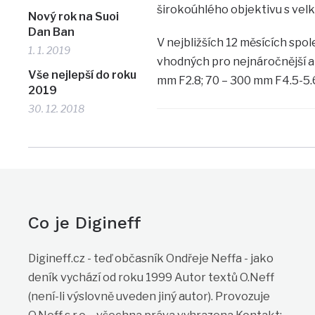
širokoúhlého objektivu s velk
Nový rok na Suoi
Dan Ban
V nejbližších 12 měsících spo
1. 1. 2019
vhodných pro nejnáročnější am
Vše nejlepší do roku
mm F2.8; 70 – 300 mm F4.5-5.
2019
30. 12. 2018
Co je Digineff
Digineff.cz - teď občasník Ondřeje Neffa - jako
deník vychází od roku 1999 Autor textů O.Neff
(není-li výslovně uveden jiný autor). Provozuje