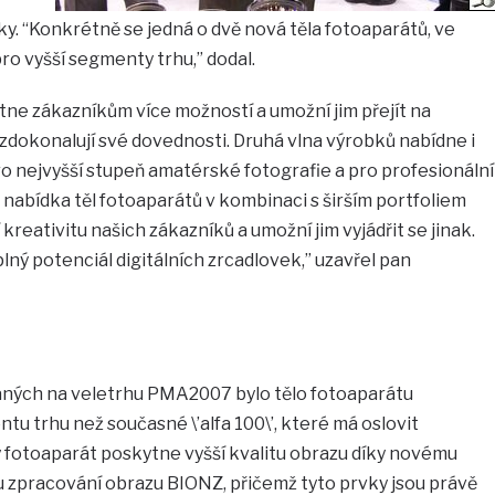
ky. “Konkrétně se jedná o dvě nová těla fotoaparátů, ve
pro vyšší segmenty trhu,” dodal.
tne zákazníkům více možností a umožní jim přejít na
k zdokonalují své dovednosti. Druhá vlna výrobků nabídne i
 nejvyšší stupeň amatérské fotografie a pro profesionální
ná nabídka těl fotoaparátů v kombinaci s širším portfoliem
reativitu našich zákazníků a umožní jim vyjádřit se jinak.
í plný potenciál digitálních zrcadlovek,” uzavřel pan
aných na veletrhu PMA2007 bylo tělo fotoaparátu
u trhu než současné \’alfa 100\’, které má oslovit
ý fotoaparát poskytne vyšší kvalitu obrazu díky novému
zpracování obrazu BIONZ, přičemž tyto prvky jsou právě