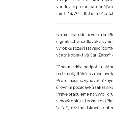
vhodných pro nejnáročnější am
mm F2.8; 70 – 300 mm F4.5-5.
Na mezinárodním veletrhu PM
digitálních zrcadlovek s výmě
výrobků rozšíří stávající portf
včetně objektivů Carl Zeiss®, 
“Chceme dále podpořit naši po
na trhu digitálních zrcadlovek
Proto musíme vyhovět různý
úrovním požadavků zákazníků
Právě pracujeme na vývoji dr
vlny výrobků, kterými rozšíří
\’alfa \’,” řekl na tiskové konf