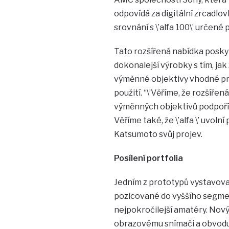
odpovídá za digitální zrcadlov
srovnání s \’alfa 100\’ určené 
Tato rozšířená nabídka posky
dokonalejší výrobky s tím, ja
výměnné objektivy vhodné pro
použití. “\’Věříme, že rozšíře
výměnných objektivů podpoří k
Věříme také, že \’alfa \’ uvoln
Katsumoto svůj projev.
Posílení portfolia
Jedním z prototypů vystavov
pozicované do vyššího segment
nejpokročilejší amatéry. Nov
obrazovému snímači a obvodu 