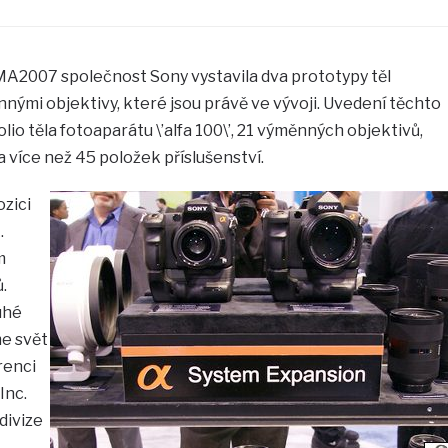
A2007 společnost Sony vystavila dva prototypy těl
nnými objektivy, které jsou právě ve vývoji. Uvedení těchto
olio těla fotoaparátu \’alfa 100\’, 21 výměnných objektivů,
a více než 45 položek příslušenství.
zici
.
m
.
uhé
me svět
erenci
Inc.
divize