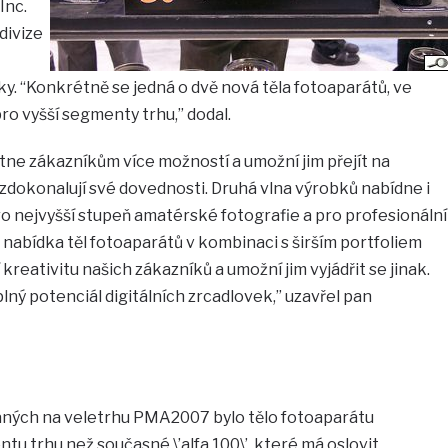
Inc.
divize
ky. “Konkrétně se jedná o dvě nová těla fotoaparátů, ve
pro vyšší segmenty trhu,” dodal.
tne zákazníkům více možností a umožní jim přejít na
k zdokonalují své dovednosti. Druhá vlna výrobků nabídne i
 nejvyšší stupeň amatérské fotografie a pro profesionální
ná nabídka těl fotoaparátů v kombinaci s širším portfoliem
reativitu našich zákazníků a umožní jim vyjádřit se jinak.
í plný potenciál digitálních zrcadlovek,” uzavřel pan
aných na veletrhu PMA2007 bylo tělo fotoaparátu
u trhu než současné \’alfa 100\’, které má oslovit