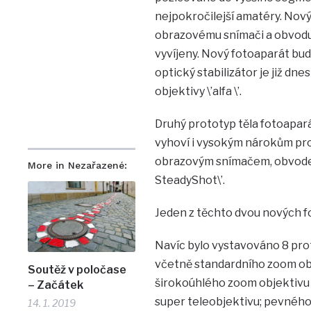
nejpokročilejší amatéry. Nov
obrazovému snímači a obvodu 
vyvíjeny. Nový fotoaparát bud
optický stabilizátor je již dne
objektivy \’alfa \’.
Druhý prototyp těla fotoaparát
vyhoví i vysokým nárokům prof
obrazovým snímačem, obvodem
More in Nezařazené:
SteadyShot\’.
Jeden z těchto dvou nových f
Navíc bylo vystavováno 8 prot
včetně standardního zoom obj
Soutěž v poločase
širokoúhlého zoom objektivu 
– Začátek
super teleobjektivu; pevného
14. 1. 2019