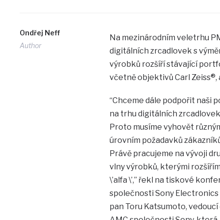
Ondřej Neff
Na mezinárodním veletrhu PM
Author
digitálních zrcadlovek s výmě
výrobků rozšíří stávající portf
včetně objektivů Carl Zeiss®, 
“Chceme dále podpořit naši po
na trhu digitálních zrcadlovek
Proto musíme vyhovět různý
úrovním požadavků zákazníků
Právě pracujeme na vývoji dr
vlny výrobků, kterými rozšíří
\’alfa \’,” řekl na tiskové konf
společnosti Sony Electronics 
pan Toru Katsumoto, vedoucí 
AMC společnosti Sony, která