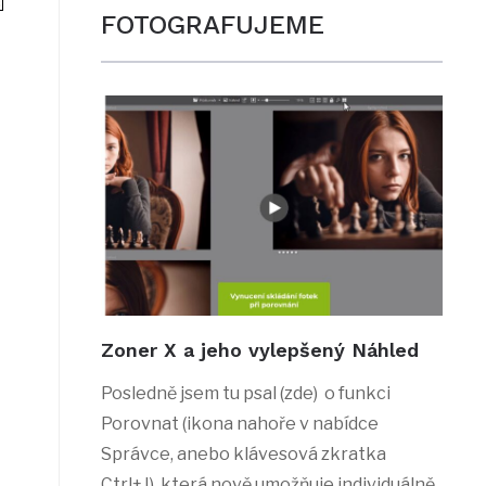
FOTOGRAFUJEME
Zoner X a jeho vylepšený Náhled
Posledně jsem tu psal (zde) o funkci
Porovnat (ikona nahoře v nabídce
Správce, anebo klávesová zkratka
Ctrl+J), která nově umožňuje individuálně