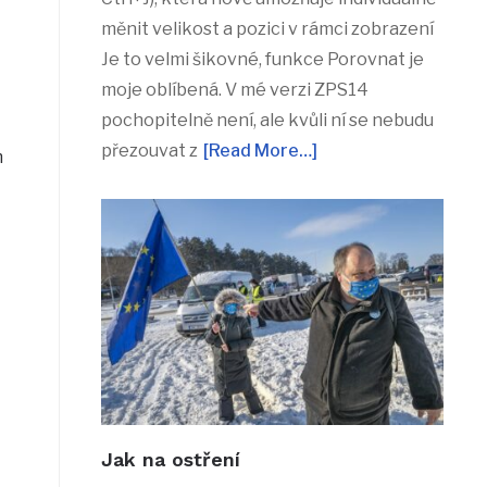
měnit velikost a pozici v rámci zobrazení
Je to velmi šikovné, funkce Porovnat je
moje oblíbená. V mé verzi ZPS14
pochopitelně není, ale kvůli ní se nebudu
přezouvat z
[Read More…]
m
Jak na ostření