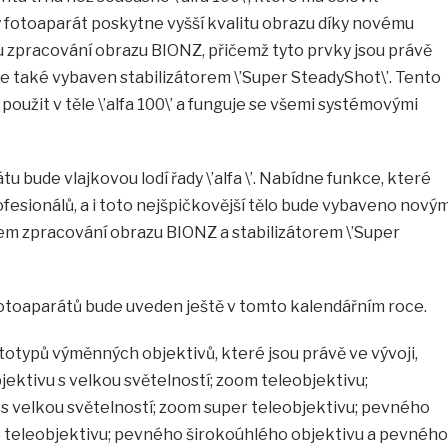
ý fotoaparát poskytne vyšší kvalitu obrazu díky novému
zpracování obrazu BIONZ, přičemž tyto prvky jsou právě
e také vybaven stabilizátorem \’Super SteadyShot\’. Tento
s použit v těle \’alfa 100\’ a funguje se všemi systémovými
u bude vlajkovou lodí řady \’alfa \’. Nabídne funkce, které
esionálů, a i toto nejšpičkovější tělo bude vybaveno nový
 zpracování obrazu BIONZ a stabilizátorem \’Super
otoaparátů bude uveden ještě v tomto kalendářním roce.
otypů výměnných objektivů, které jsou právě ve vývoji,
ektivu s velkou světelností; zoom teleobjektivu;
s velkou světelností; zoom super teleobjektivu; pevného
 teleobjektivu; pevného širokoúhlého objektivu a pevného