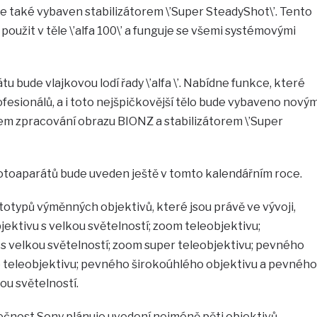
e také vybaven stabilizátorem \’Super SteadyShot\’. Tento
s použit v těle \’alfa 100\’ a funguje se všemi systémovými
u bude vlajkovou lodí řady \’alfa \’. Nabídne funkce, které
esionálů, a i toto nejšpičkovější tělo bude vybaveno nový
 zpracování obrazu BIONZ a stabilizátorem \’Super
otoaparátů bude uveden ještě v tomto kalendářním roce.
otypů výměnných objektivů, které jsou právě ve vývoji,
ektivu s velkou světelností; zoom teleobjektivu;
s velkou světelností; zoom super teleobjektivu; pevného
 teleobjektivu; pevného širokoúhlého objektivu a pevného
ou světelností.
lečnost Sony plánuje uvedení nejméně pěti objektivů