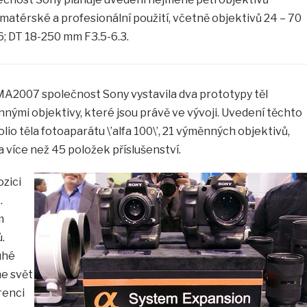
atérské a profesionální použití, včetně objektivů 24 – 70
6; DT 18-250 mm F3.5-6.3.
A2007 společnost Sony vystavila dva prototypy těl
nnými objektivy, které jsou právě ve vývoji. Uvedení těchto
olio těla fotoaparátu \’alfa 100\’, 21 výměnných objektivů,
a více než 45 položek příslušenství.
zici
.
m
.
uhé
me svět
erenci