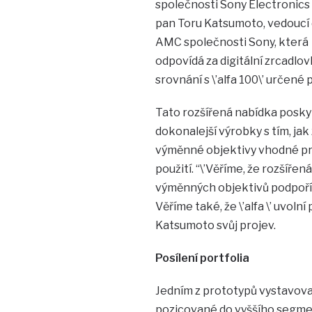
společnosti Sony Electronics 
pan Toru Katsumoto, vedoucí 
AMC společnosti Sony, která
odpovídá za digitální zrcadlov
srovnání s \’alfa 100\’ určené 
Tato rozšířená nabídka posky
dokonalejší výrobky s tím, ja
výměnné objektivy vhodné pro
použití. “\’Věříme, že rozšíře
výměnných objektivů podpoří k
Věříme také, že \’alfa \’ uvoln
Katsumoto svůj projev.
Posílení portfolia
Jedním z prototypů vystavov
pozicované do vyššího segment