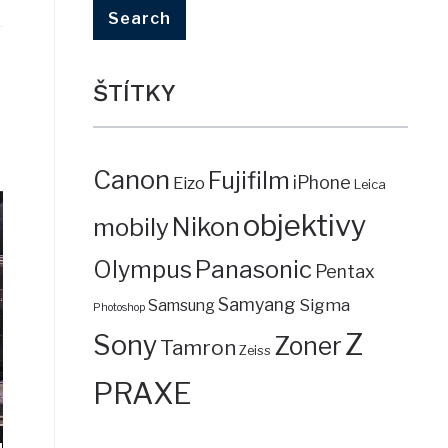
ŠTÍTKY
Canon
Fujifilm
iPhone
Eizo
Leica
objektivy
mobily
Nikon
Panasonic
Olympus
Pentax
Samyang
Sigma
Samsung
Photoshop
Z
Sony
Zoner
Tamron
Zeiss
PRAXE