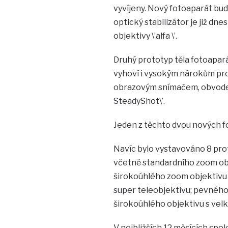
vyvíjeny. Nový fotoaparát bud
optický stabilizátor je již dne
objektivy \’alfa \’.
Druhý prototyp těla fotoaparát
vyhoví i vysokým nárokům prof
obrazovým snímačem, obvodem
SteadyShot\’.
Jeden z těchto dvou nových f
Navíc bylo vystavováno 8 prot
včetně standardního zoom obj
širokoúhlého zoom objektivu 
super teleobjektivu; pevného
širokoúhlého objektivu s velk
V nejbližších 12 měsících spo