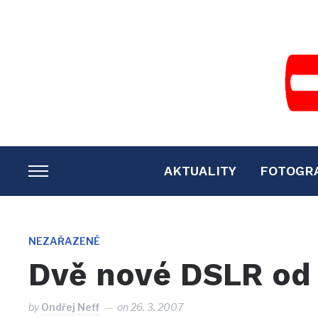
AKTUALITY
FOTOGR
TOGGLE
SIDEBAR
&
NAVIGATION
NEZAŘAZENÉ
Dvě nové DSLR od
by
Ondřej Neff
on
26. 3. 2007