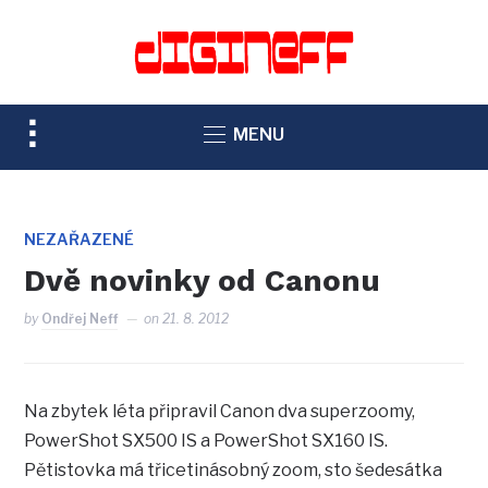
TOGGLE
MENU
SIDEBAR
&
NAVIGATION
NEZAŘAZENÉ
Dvě novinky od Canonu
by
Ondřej Neff
on
21. 8. 2012
Na zbytek léta připravil Canon dva superzoomy,
PowerShot SX500 IS a PowerShot SX160 IS.
Pětistovka má třicetinásobný zoom, sto šedesátka