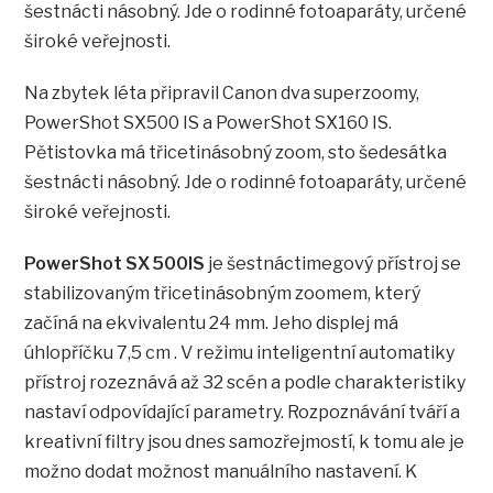
šestnácti násobný. Jde o rodinné fotoaparáty, určené
široké veřejnosti.
Na zbytek léta připravil Canon dva superzoomy,
PowerShot SX500 IS a PowerShot SX160 IS.
Pětistovka má třicetinásobný zoom, sto šedesátka
šestnácti násobný. Jde o rodinné fotoaparáty, určené
široké veřejnosti.
PowerShot SX 500IS
je šestnáctimegový přístroj se
stabilizovaným třicetinásobným zoomem, který
začíná na ekvivalentu 24 mm. Jeho displej má
úhlopříčku 7,5 cm . V režimu inteligentní automatiky
přístroj rozeznává až 32 scén a podle charakteristiky
nastaví odpovídající parametry. Rozpoznávání tváří a
kreativní filtry jsou dnes samozřejmostí, k tomu ale je
možno dodat možnost manuálního nastavení. K