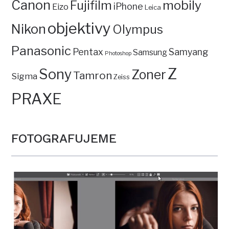
Canon
mobily
Fujifilm
iPhone
Eizo
Leica
objektivy
Nikon
Olympus
Panasonic
Pentax
Samyang
Samsung
Photoshop
Z
Sony
Zoner
Tamron
Sigma
Zeiss
PRAXE
FOTOGRAFUJEME