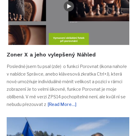
Zoner X a jeho vylepšený Náhled
Posledně jsem tu psal (zde) o funkci Porovnat (ikona nahoře
v nabídce Správce, anebo klávesová zkratka Ctrl+J), která
nově umožňuje individuálně měnit velikost a pozici v rámci
zobrazení Je to velmi šikovné, funkce Porovnat je moje
oblíbená. V mé verzi ZPS14 pochopitelně není, ale kvůli ní se
nebudu přezouvat z
[Read More…]