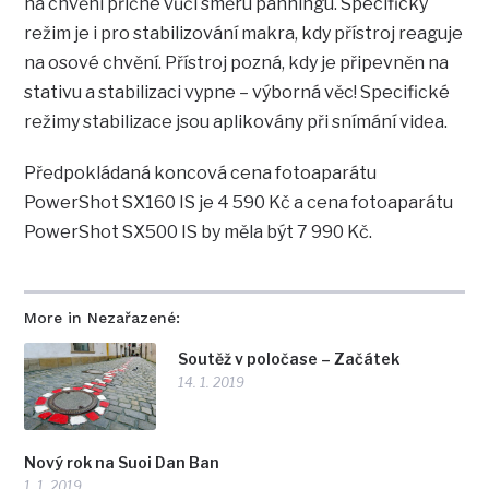
na chvění příčné vůči směru panningu. Specifický
režim je i pro stabilizování makra, kdy přístroj reaguje
na osové chvění. Přístroj pozná, kdy je připevněn na
stativu a stabilizaci vypne – výborná věc! Specifické
režimy stabilizace jsou aplikovány při snímání videa.
Předpokládaná koncová cena fotoaparátu
PowerShot SX160 IS je 4 590 Kč a cena fotoaparátu
PowerShot SX500 IS by měla být 7 990 Kč.
More in Nezařazené:
Soutěž v poločase – Začátek
14. 1. 2019
Nový rok na Suoi Dan Ban
1. 1. 2019