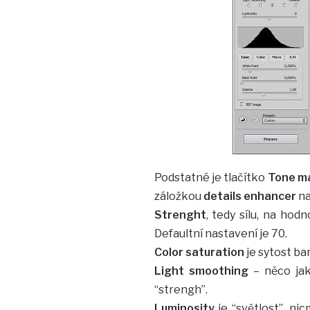
Podstatné je tlačítko
Tone m
záložkou
details enhancer
na
Strenght
, tedy sílu, na hod
Defaultní nastavení je 70.
Color saturation
je sytost bar
Light smoothing
– něco jak
“strengh”.
Luminosity
je “světlost”, ni