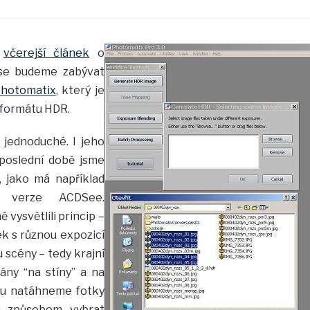
a
včerejší článek
o
se budeme zabývat
hotomatix
, který je
 formátu HDR.
 jednoduché. I jeho
 poslední době jsme
, jako má například
 verze ACDSee.
 vysvětlili princip –
ek s různou expozicí
 scény – tedy krajní
ány “na stíny” a na
oku natáhneme fotky
m způsobem vybrat