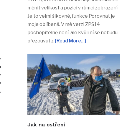
měnit velikost a pozici v rámci zobrazení
Je to velmi šikovné, funkce Porovnat je
moje oblíbená. V mé verzi ZPS14
pochopitelně není, ale kvůli ní se nebudu
přezouvat z
[Read More…]
e
m
e
o
,
Jak na ostření