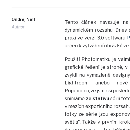
Ondřej Neff
Tento článek navazuje n
Author
dynamickém rozsahu. Dnes 
praxí ve verzi 3.0 softwaru
P
určen k vytváření obrázků ve
Použití Photomatixu je velmi
grafické řešení je strohé, v
zvyklí na vymazlené designy
Lightroom anebo nové
Připomenu, že jsme si posledně
snímáme
ze stativu
sérii fot
v mezích expozičního rozsahu
fotky ze série jsou exponov
světla”. Takže v prvním kr
do programu – lze běžný