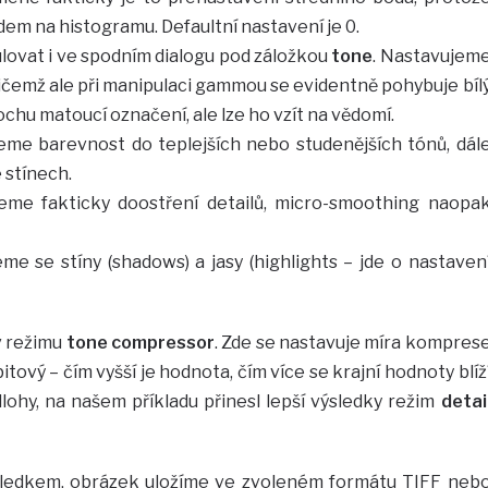
m na histogramu. Defaultní nastavení je 0.
lovat i ve spodním dialogu pod záložkou
tone
. Nastavujem
řičemž ale při manipulaci gammou se evidentně pohybuje bíl
rochu matoucí označení, ale lze ho vzít na vědomí.
me barevnost do teplejších nebo studenějších tónů, dál
 stínech.
eme fakticky doostření detailů, micro-smoothing naopa
me se stíny (shadows) a jasy (highlights – jde o nastaven
v režimu
tone compressor
. Zde se nastavuje míra kompres
ový – čím vyšší je hodnota, čím více se krajní hodnoty blíž
dlohy, na našem příkladu přinesl lepší výsledky režim
detai
sledkem, obrázek uložíme ve zvoleném formátu TIFF neb