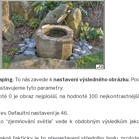
aping
. To nás zavede k
nastavení výsledného obrázku.
Po
stavujeme tyto parametry:
notě 0 je obraz nejplošší, na hodnotě 100 nejkontrastnější
ev. Defaultní nastavení je 46.
o “zjemňování světla” vede k obdobným výsledkům jak
cméně fakticky je to přenastavení středního bodu, protož