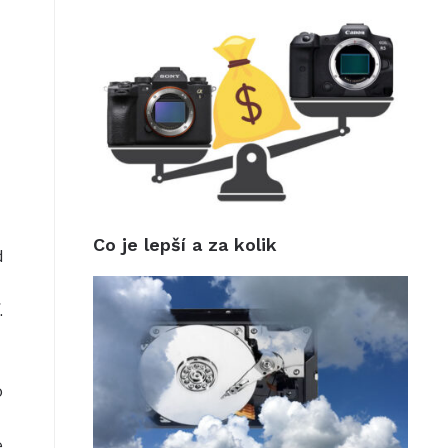
Co je lepší a za kolik
d
.
o
e