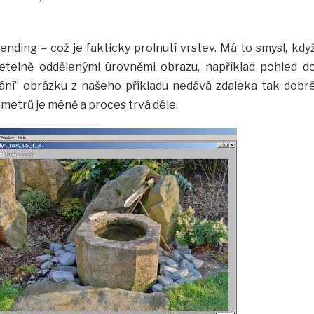
ending – což je fakticky prolnutí vrstev. Má to smysl, kdy
etelně oddělenými úrovněmi obrazu, například pohled d
vání” obrázku z našeho příkladu nedává zdaleka tak dobr
metrů je méně a proces trvá déle.