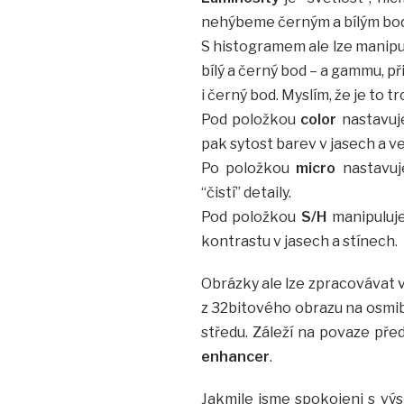
nehýbeme černým a bílým bode
S histogramem ale lze manipu
bílý a černý bod – a gammu, p
i černý bod. Myslím, že je to t
Pod položkou
color
nastavuje
pak sytost barev v jasech a ve
Po položkou
micro
nastavuj
“čistí” detaily.
Pod položkou
S/H
manipuluje
kontrastu v jasech a stínech.
Obrázky ale lze zpracovávat 
z 32bitového obrazu na osmibit
středu. Záleží na povaze pře
enhancer
.
Jakmile jsme spokojeni s vý