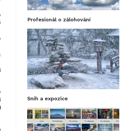
e
Profesionál o zálohování
ý
e
k
í
e
Sníh a expozice
í
l
o