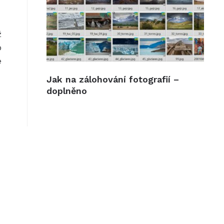
ž
o
é
Jak na zálohování fotografií –
doplněno