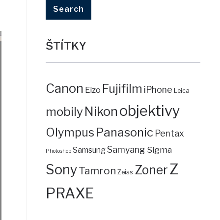
ŠTÍTKY
Canon
Fujifilm
iPhone
Eizo
Leica
objektivy
mobily
Nikon
Panasonic
Olympus
Pentax
Samyang
Sigma
Samsung
Photoshop
Z
Sony
Zoner
Tamron
Zeiss
PRAXE