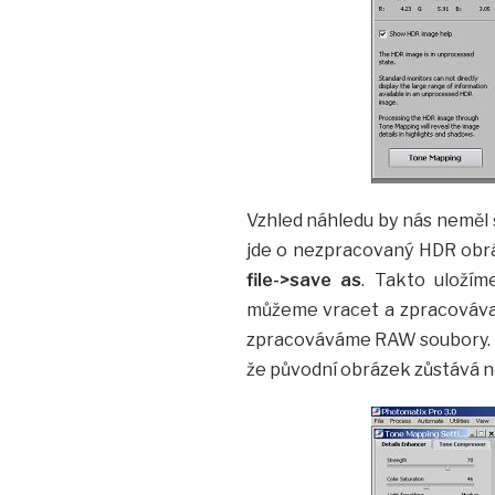
Vzhled náhledu by nás neměl 
jde o nezpracovaný HDR obrá
file->save as
. Takto uloží
můžeme vracet a zpracovávat
zpracováváme RAW soubory. 
že původní obrázek zůstává 