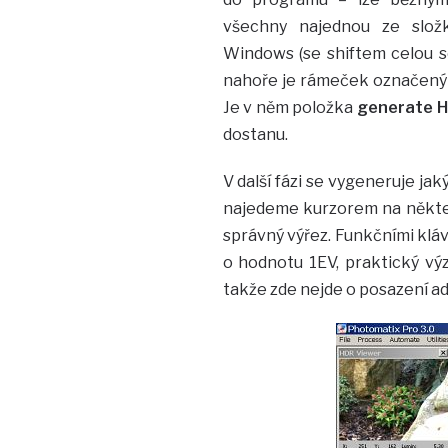
všechny najednou ze slož
Windows (se shiftem celou sé
nahoře je rámeček označen
Je v něm položka
generate 
dostanu.
V další fázi se vygeneruje ja
najedeme kurzorem na někter
správný výřez. Funkčními kláv
o hodnotu 1EV, praktický vý
takže zde nejde o posazení ad