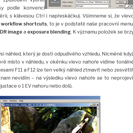
ky podle konvencí
rii, s klávesou Ctrl i napřeskáčku). Všimneme si, že vlev
ý
workflow shortcuts
, to je v podstatě naše pracovní menu
HDR image
a
exposure blending
. K významu položek se brz
kýsi náhled, který je dosti odpudivého vzhledu. Nicméně kdy
é místo v náhledu, v okénku vlevo nahoře vidíme tonáln
esami F11 a F12 lze ten velký náhled ztmavit nebo zesvětli
znam nevidím – na výsledku vlevo nahoře se to neprojeví
justace o 1 EV nahoru nebo dolů.