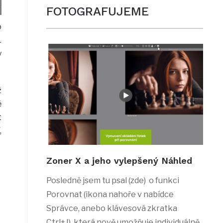
FOTOGRAFUJEME
o
.
y
ž
ě
t
,
Zoner X a jeho vylepšený Náhled
Posledně jsem tu psal (zde) o funkci
Porovnat (ikona nahoře v nabídce
Správce, anebo klávesová zkratka
Ctrl+J), která nově umožňuje individuálně