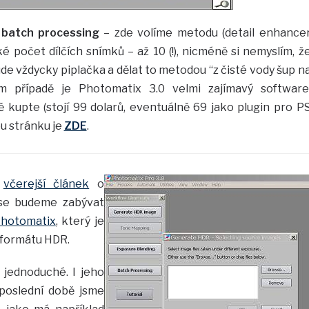
v
batch processing
– zde volíme metodu (detail enhance
 počet dílčích snímků – až 10 (!), nicméně si nemyslím, ž
de vždycky piplačka a dělat to metodou “z čisté vody šup n
 případě je Photomatix 3.0 velmi zajímavý software
ě kupte (stojí 99 dolarů, eventuálně 69 jako plugin pro P
u stránku je
ZDE
.
a
včerejší článek
o
se budeme zabývat
hotomatix
, který je
 formátu HDR.
 jednoduché. I jeho
 poslední době jsme