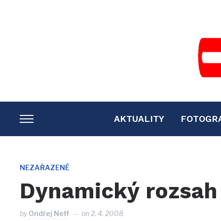
AKTUALITY
FOTOGR
TOGGLE
SIDEBAR
&
NAVIGATION
NEZAŘAZENÉ
Dynamický rozsah 
by
Ondřej Neff
on
2. 4. 2008