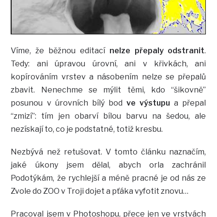
Víme, že běžnou editací
nelze přepaly odstranit
.
Tedy: ani úpravou úrovní, ani v křivkách, ani
kopírováním vrstev a násobením nelze se přepalů
zbavit. Nenechme se mýlit těmi, kdo “šikovně”
posunou v úrovních bílý bod
ve výstupu
a přepal
“zmizí”: tím jen obarví bílou barvu na šedou, ale
nezískají to, co je podstatné, totiž kresbu.
Nezbývá než retušovat. V tomto článku naznačím,
jaké úkony jsem dělal, abych orla zachránil
Podotýkám, že rychlejší a méně pracné je od nás ze
Zvole do ZOO v Troji dojet a pťáka vyfotit znovu…
Pracoval jsem v Photoshopu, přece jen ve vrstvách