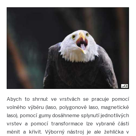
Abych to shrnul: ve vrstvách se pracuje pomocí
volného výběru (laso, polygonové laso, magnetické
laso), pomocí gumy dosáhneme splynutí jednotlivých
vrstev a pomocí transformace lze vybrané části
měnit a křivit. Výborný nástroj je ale žehlička v