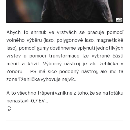
Abych to shrnul: ve vrstvách se pracuje pomocí
volného výběru (laso, polygonové laso, magnetické
laso), pomocí gumy dosáhneme splynutí jednotlivých
vrstev a pomocí transformace lze vybrané části
měnit a křivit. Výborný nástroj je ale žehlička v
Zoneru – PS má sice podobný nástroj, ale mě ta
zoneří žehlička vyhovuje nejvíc.
A to všechno trápení vznikne z toho, že se na foťáku
nenastaví -0,7 EV…
🙂