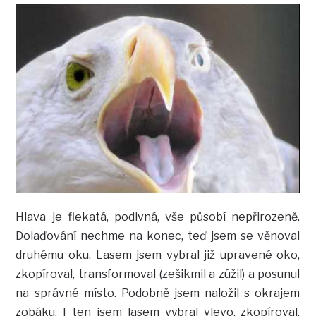
Hlava je flekatá, podivná, vše působí nepřirozeně.
Dolaďování nechme na konec, teď jsem se věnoval
druhému oku. Lasem jsem vybral již upravené oko,
zkopíroval, transformoval (zešikmil a zúžil) a posunul
na správné místo. Podobně jsem naložil s okrajem
zobáku. I ten jsem lasem vybral vlevo, zkopíroval,