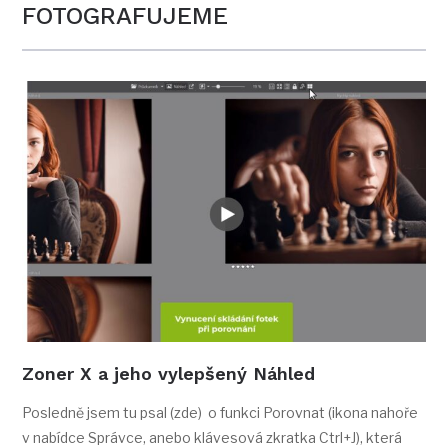
FOTOGRAFUJEME
Zoner X a jeho vylepšený Náhled
Posledně jsem tu psal (zde) o funkci Porovnat (ikona nahoře
v nabídce Správce, anebo klávesová zkratka Ctrl+J), která