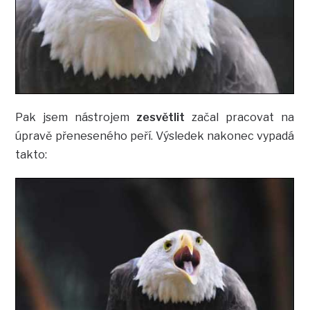
Pak jsem nástrojem
zesvětlit
začal pracovat na
úpravě přeneseného peří. Výsledek nakonec vypadá
takto: