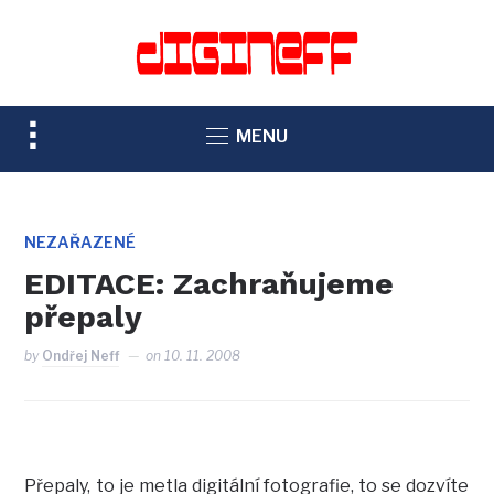
TOGGLE
MENU
SIDEBAR
&
NAVIGATION
NEZAŘAZENÉ
EDITACE: Zachraňujeme
přepaly
by
Ondřej Neff
on
10. 11. 2008
Přepaly, to je metla digitální fotografie, to se dozvíte