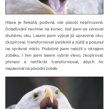
Hlava je flekatá, podivná, vše působí nepřirozeně.
Dolaďování nechme na konec, teď jsem se věnoval
druhému oku. Lasem jsem vybral již upravené oko,
zkopíroval, transformoval (zešikmil a zúžil) a posunul
na správné místo. Podobně jsem naložil s okrajem
zobáku. I ten jsem lasem vybral vlevo, zkopíroval,
přenesl a natřikrát transformoval, abych ho
napasoval na původní zobák.