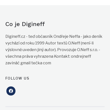
Co je Digineff
Digineff.cz - teď občasník Ondřeje Neffa - jako deník
vychází od roku 1999 Autor textů O.Neff (není-li
výslovně uveden jiný autor). Provozuje O.Neff s.r.o. -
všechna práva vyhrazena Kontakt: ondrejneff
zavináč gmail tečka com
FOLLOW US
facebook