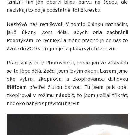
“zmizí”: tím jen obarví bílou barvu na šedou, ale
nezískají to, co je podstatné, totiž kresbu.
Nezbývá než retušovat. V tomto článku naznačím,
jaké úkony jsem dělal, abych orla zachránil
Podotýkám, že rychlejší a méně pracné je od nás ze
Zvole do ZOO v Troji dojet a pťáka vyfotit znovu…
Pracoval jsem v Photoshopu, přece jen ve vrstvách
se to lépe dělá. Začal jsem levým okem.
Lasem
jsme
oko vybral, zkopíroval a zkopírovanou duhovku
štětcem
přetřel žlutou barvou. Tu jsem pak opět
zkopíroval v režimu
násobit
, to jsem udělal třikrát,
než oko nabylo správnou barvu: