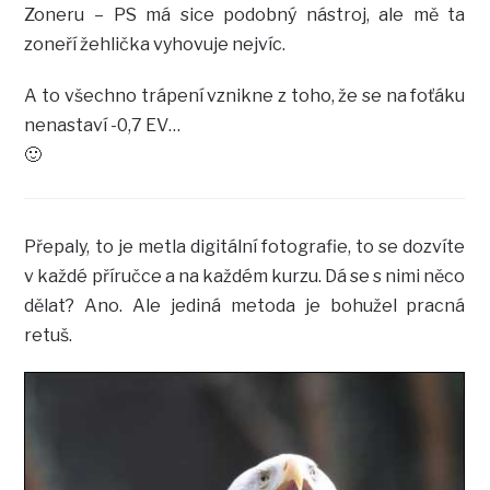
Zoneru – PS má sice podobný nástroj, ale mě ta
zoneří žehlička vyhovuje nejvíc.
A to všechno trápení vznikne z toho, že se na foťáku
nenastaví -0,7 EV…
🙂
Přepaly, to je metla digitální fotografie, to se dozvíte
v každé příručce a na každém kurzu. Dá se s nimi něco
dělat? Ano. Ale jediná metoda je bohužel pracná
retuš.