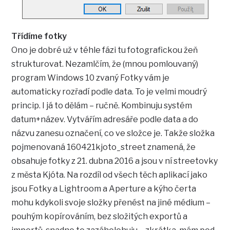
Třídíme fotky
Ono je dobré už v téhle fázi tu fotografickou žeň
strukturovat. Nezamlčím, že (mnou pomlouvaný)
program Windows 10 zvaný Fotky vám je
automaticky rozřadí podle data. To je velmi moudrý
princip. I já to dělám – ručně. Kombinuju systém
datum+název. Vytvářím adresáře podle data a do
názvu zanesu označení, co ve složce je. Takže složka
pojmenovaná 160421kjoto_street znamená, že
obsahuje fotky z 21. dubna 2016 a jsou v ní streetovky
z města Kjóta. Na rozdíl od všech těch aplikací jako
jsou Fotky a Lightroom a Aperture a kýho čerta
mohu kdykoli svoje složky přenést na jiné médium –
pouhým kopírováním, bez složitých exportů a