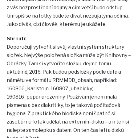
z vás bezprostřední dojmy a čím větší bude odstup,
tím spíš se na fotky budete dívat nezaujatýma očima.
Jako divák, cizí člověk, kterému je ukážete.
Shrnutí:
Doporučuji vytvořit si svůj vlastní systém struktury
složek. Nejvýše položená složka může být Knihovny –
Obrázky. Tam si vytvoříte složku, dejme tomu
aktuálně, 2016. Pak budou podsložky podle data a
námětu ve formátu RRMMDD_obsah, například:
160806_Karlstejn; 160807_ubabicky;
160816_pepanarozeniny. Používám jenom malá
písmena a bez diakritiky, to je taková počítačová
hygiena. Z praktického hlediska není špatné si
zásobárnu fotek udělat na externím disku – a n ten si
nalepte samolepku s datem. On ten čas letí a disků