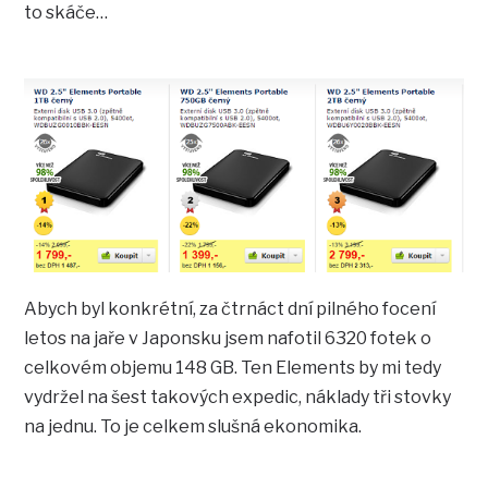
to skáče…
Abych byl konkrétní, za čtrnáct dní pilného focení
letos na jaře v Japonsku jsem nafotil 6320 fotek o
celkovém objemu 148 GB. Ten Elements by mi tedy
vydržel na šest takových expedic, náklady tři stovky
na jednu. To je celkem slušná ekonomika.