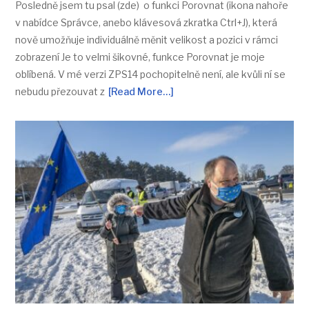
Posledně jsem tu psal (zde) o funkci Porovnat (ikona nahoře
v nabídce Správce, anebo klávesová zkratka Ctrl+J), která
nově umožňuje individuálně měnit velikost a pozici v rámci
zobrazení Je to velmi šikovné, funkce Porovnat je moje
oblíbená. V mé verzi ZPS14 pochopitelně není, ale kvůli ní se
nebudu přezouvat z
[Read More…]