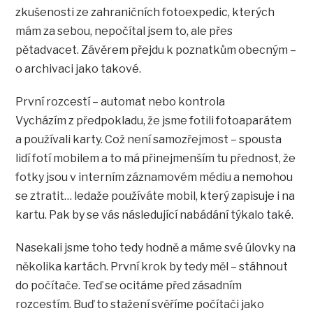
zkušenosti ze zahraničních fotoexpedic, kterých
mám za sebou, nepočítal jsem to, ale přes
pětadvacet. Závěrem přejdu k poznatkům obecným –
o archivaci jako takové.
První rozcestí – automat nebo kontrola
Vycházím z předpokladu, že jsme fotili fotoaparátem
a používali karty. Což není samozřejmost – spousta
lidí fotí mobilem a to má přinejmenším tu přednost, že
fotky jsou v interním záznamovém médiu a nemohou
se ztratit… ledaže používáte mobil, který zapisuje i na
kartu. Pak by se vás následující nabádání týkalo také.
Nasekali jsme toho tedy hodně a máme své úlovky na
několika kartách. První krok by tedy měl – stáhnout
do počítače. Teď se ocitáme před zásadním
rozcestím. Buď to stažení svěříme počítači jako