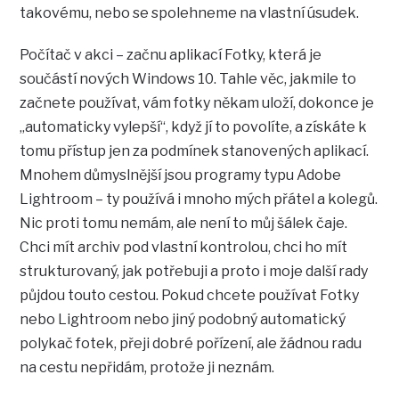
takovému, nebo se spolehneme na vlastní úsudek.
Počítač v akci – začnu aplikací Fotky, která je
součástí nových Windows 10. Tahle věc, jakmile to
začnete používat, vám fotky někam uloží, dokonce je
„automaticky vylepší“, když jí to povolíte, a získáte k
tomu přístup jen za podmínek stanovených aplikací.
Mnohem důmyslnější jsou programy typu Adobe
Lightroom – ty používá i mnoho mých přátel a kolegů.
Nic proti tomu nemám, ale není to můj šálek čaje.
Chci mít archiv pod vlastní kontrolou, chci ho mít
strukturovaný, jak potřebuji a proto i moje další rady
půjdou touto cestou. Pokud chcete používat Fotky
nebo Lightroom nebo jiný podobný automatický
polykač fotek, přeji dobré pořízení, ale žádnou radu
na cestu nepřidám, protože ji neznám.