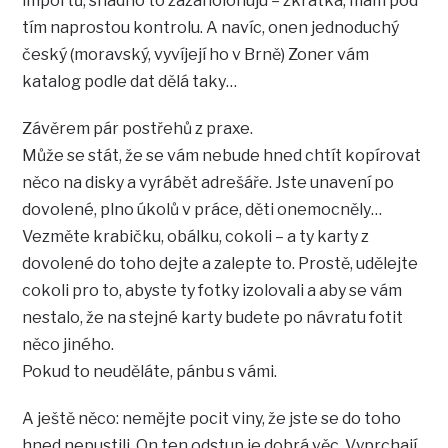
importů, snadno to zazáholohuju – zkrátka, mám pod
tím naprostou kontrolu. A navíc, onen jednoduchý
český (moravský, vyvíjejí ho v Brně) Zoner vám
katalog podle dat dělá taky…
Závěrem pár postřehů z praxe.
Může se stát, že se vám nebude hned chtít kopírovat
něco na disky a vyrábět adrešáře. Jste unavení po
dovolené, plno úkolů v práce, děti onemocněly…
Vezměte krabičku, obálku, cokoli – a ty karty z
dovolené do toho dejte a zalepte to. Prostě, udělejte
cokoli pro to, abyste ty fotky izolovali a aby se vám
nestalo, že na stejné karty budete po návratu fotit
něco jiného.
Pokud to neuděláte, pánbu s vámi.
A ještě něco: nemějte pocit viny, že jste se do toho
hned nepustili. On ten odstup je dobrá věc. Vyprchají