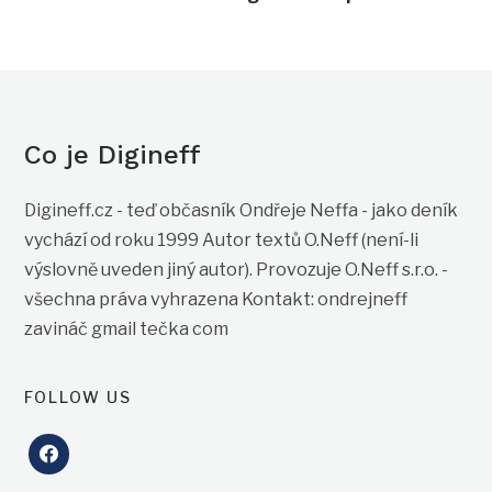
Co je Digineff
Digineff.cz - teď občasník Ondřeje Neffa - jako deník
vychází od roku 1999 Autor textů O.Neff (není-li
výslovně uveden jiný autor). Provozuje O.Neff s.r.o. -
všechna práva vyhrazena Kontakt: ondrejneff
zavináč gmail tečka com
FOLLOW US
facebook