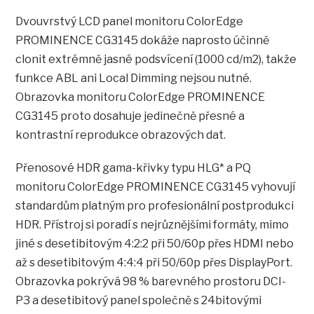
Dvouvrstvý LCD panel monitoru ColorEdge
PROMINENCE CG3145 dokáže naprosto účinně
clonit extrémně jasné podsvícení (1000 cd/m2), takže
funkce ABL ani Local Dimming nejsou nutné.
Obrazovka monitoru ColorEdge PROMINENCE
CG3145 proto dosahuje jedinečně přesné a
kontrastní reprodukce obrazových dat.
Přenosové HDR gama-křivky typu HLG* a PQ
monitoru ColorEdge PROMINENCE CG3145 vyhovují
standardům platným pro profesionální postprodukci
HDR. Přístroj si poradí s nejrůznějšími formáty, mimo
jiné s desetibitovým 4:2:2 při 50/60p přes HDMI nebo
až s desetibitovým 4:4:4 při 50/60p přes DisplayPort.
Obrazovka pokrývá 98 % barevného prostoru DCI-
P3 a desetibitový panel společně s 24bitovými