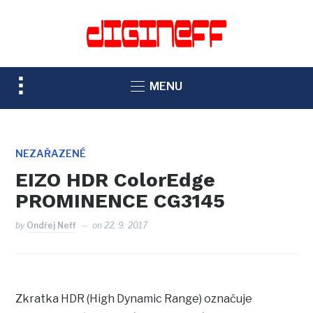
TOGGLE
MENU
SIDEBAR
&
NAVIGATION
NEZAŘAZENÉ
EIZO HDR ColorEdge
PROMINENCE CG3145
by
Ondřej Neff
on
22. 9. 2017
Zkratka HDR (High Dynamic Range) označuje