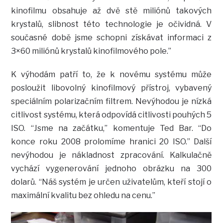
kinofilmu obsahuje až dvě stě miliónů takových
krystalů, slibnost této technologie je očividná. V
současné době jsme schopni získávat informaci z
3×60 miliónů krystalů kinofilmového pole.”
K výhodám patří to, že k novému systému může
posloužit libovolný kinofilmový přístroj, vybavený
speciálním polarizačním filtrem. Nevýhodou je nízká
citlivost systému, která odpovídá citlivosti pouhých 5
ISO. “Jsme na začátku,” komentuje Ted Bar. “Do
konce roku 2008 prolomíme hranici 20 ISO.” Další
nevýhodou je nákladnost zpracování. Kalkulačně
vychází vygenerování jednoho obrázku na 300
dolarů. “Náš systém je určen uživatelům, kteří stojí o
maximální kvalitu bez ohledu na cenu.”