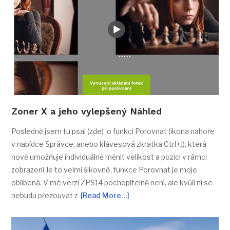
Zoner X a jeho vylepšený Náhled
Posledně jsem tu psal (zde) o funkci Porovnat (ikona nahoře
v nabídce Správce, anebo klávesová zkratka Ctrl+J), která
nově umožňuje individuálně měnit velikost a pozici v rámci
zobrazení Je to velmi šikovné, funkce Porovnat je moje
oblíbená. V mé verzi ZPS14 pochopitelně není, ale kvůli ní se
nebudu přezouvat z
[Read More…]