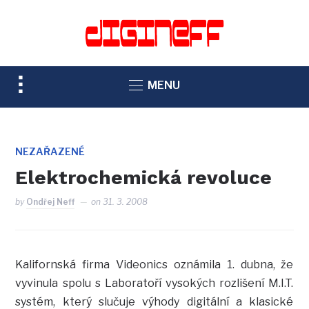
TOGGLE
MENU
SIDEBAR
&
NAVIGATION
NEZAŘAZENÉ
Elektrochemická revoluce
by
Ondřej Neff
on
31. 3. 2008
Kalifornská firma Videonics oznámila 1. dubna, že
vyvinula spolu s Laboratoří vysokých rozlišení M.I.T.
systém, který slučuje výhody digitální a klasické