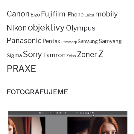
Canon
mobily
Fujifilm
iPhone
Eizo
Leica
objektivy
Nikon
Olympus
Panasonic
Pentax
Samyang
Samsung
Photoshop
Z
Sony
Zoner
Tamron
Sigma
Zeiss
PRAXE
FOTOGRAFUJEME