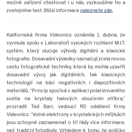
možné zařízení otestovat i u nás, vyzkoušíme ho a
zveřejníme test. Bližší informace
naleznete zde.
Kalifornská firma Videonics oznámila 1. dubna, že
vyvinula spolu s Laboratoří vysokých rozlišení M.I.T.
systém, který slučuje výhody digitální a klasické
fotografie. Dosavadní výsledky naznačují zcela novou
cestu fotografické techniky, která by mohla uzavřít
dosavadní vývoj jak digitálních, tak klasických
technologií na bázi negativních i diapozitivních
materiálů. “Princip spočívá v aplikaci polarizovaného
světla na krystaly halových sloučenin stříbra,”
prozradil Ted Barr, vedoucí RD oddělení firmy
Videonics. “Volné elektrony v krystalických mřížkách
jsou schopné zaznamenat o tři řády více informace,
než tradiční fotodiody. Vzhledem k tomu, že políčko