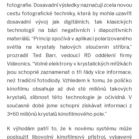
fotografie. Dosavadní výsledky naznačují zcela novou
cestu fotografické techniky, která by mohla uzavřít
dosavadní vývoj jak digitálních, tak klasických
technologií na bázi negativních i diapozitivních
materiálů. “Princip spočívá v aplikaci polarizovaného
světla na krystaly halových sloučenin stříbra,”
prozradil Ted Barr, vedoucí RD oddělení firmy
Videonics. “Volné elektrony v krystalických mřížkách
jsou schopné zaznamenat o tři řády více informace,
než tradiční fotodiody. Vzhledem k tomu, že políčko
kinofilmu obsahuje až dvě stě miliónů takových
krystalů, slibnost této technologie je očividná. V
současné době jsme schopni získávat informaci z
3×60 miliónů krystalů kinofilmového pole.”
K výhodám patří to, že k novému systému může
posloužit libovolný kinofilmový přístroj, vybavený