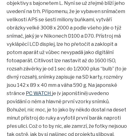
objektivy s bajonetem L. Nyní se už zřejmě blíží jeho
uvedení na trh. Připomenu, že je vybaven snímačem
velikosti APS se šesti miliony buňkami, vytváří
obrázky velké 3008 x 2000 a podle všeho jde o týž
snímač, jaký je v Nikonech D100 a D70. Přístroj má
vyklápěcí LCD displej, lze ho přetočit a zaklopit a
potom aparát už vůbec nevypadá jako digitální
fotoaparát. Citlivost lze nastavit až do 1600 ISO,
rozsah závěrky je od 1 sec do 1/2000 plus “bulb” (to je
divný rozsah), snímky zapisuje na SD karty, rozměry
jsou 142 x 89 x 40 mm a váha 590 g. Na japonské
stránce
PC WATCH
je (v japonštině) uvedeno
povídání o něm a hlavně první vzorky snímků.
Bohužel, nic moc, je to jako by někdo dostal na deset
minut přístroj do ruky a vyfotil první barák naproti
přes ulici. Což o to by nic, ale zamrzí, že fotky nejsouo
tak ostré, jak by si našinec od projektu sliboval.