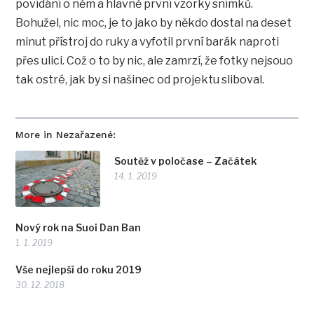
povídání o něm a hlavně první vzorky snímků.
Bohužel, nic moc, je to jako by někdo dostal na deset
minut přístroj do ruky a vyfotil první barák naproti
přes ulici. Což o to by nic, ale zamrzí, že fotky nejsouo
tak ostré, jak by si našinec od projektu sliboval.
More in Nezařazené:
Soutěž v poločase – Začátek
14. 1. 2019
Nový rok na Suoi Dan Ban
1. 1. 2019
Vše nejlepší do roku 2019
30. 12. 2018