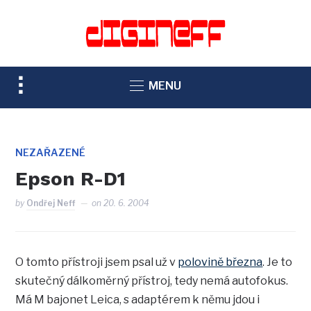
TOGGLE
MENU
SIDEBAR
&
NAVIGATION
NEZAŘAZENÉ
Epson R-D1
by
Ondřej Neff
on
20. 6. 2004
O tomto přístroji jsem psal už v
polovině března
. Je to
skutečný dálkoměrný přístroj, tedy nemá autofokus.
Má M bajonet Leica, s adaptérem k němu jdou i