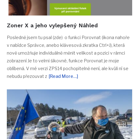
Zoner X a jeho vylepšený Náhled
Posledně jsem tu psal (zde) o funkci Porovnat (ikona nahoře
v nabídce Správce, anebo klávesová zkratka Ctrl+J), která
nově umožňuje individuálně měnit velikost a pozici v rámci
zobrazení Je to velmi šikovné, funkce Porovnat je moje
oblíbená. V mé verzi ZPS14 pochopitelně není, ale kvůli ní se
nebudu přezouvat z
[Read More…]