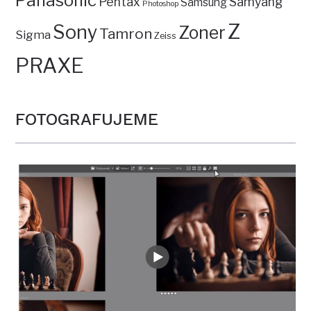
Panasonic
Pentax
Samyang
Samsung
Photoshop
Z
Sony
Zoner
Tamron
Sigma
Zeiss
PRAXE
FOTOGRAFUJEME