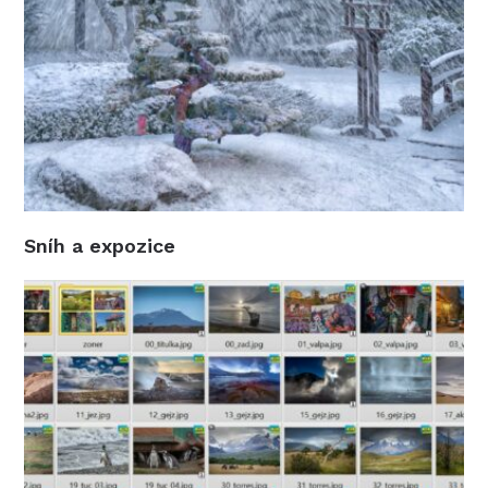
Sníh a expozice