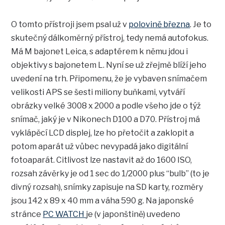
O tomto přístroji jsem psal už v
polovině března
. Je to
skutečný dálkoměrný přístroj, tedy nemá autofokus.
Má M bajonet Leica, s adaptérem k němu jdou i
objektivy s bajonetem L. Nyní se už zřejmě blíží jeho
uvedení na trh. Připomenu, že je vybaven snímačem
velikosti APS se šesti miliony buňkami, vytváří
obrázky velké 3008 x 2000 a podle všeho jde o týž
snímač, jaký je v Nikonech D100 a D70. Přístroj má
vyklápěcí LCD displej, lze ho přetočit a zaklopit a
potom aparát už vůbec nevypadá jako digitální
fotoaparát. Citlivost lze nastavit až do 1600 ISO,
rozsah závěrky je od 1 sec do 1/2000 plus “bulb” (to je
divný rozsah), snímky zapisuje na SD karty, rozměry
jsou 142 x 89 x 40 mm a váha 590 g. Na japonské
stránce
PC WATCH
je (v japonštině) uvedeno