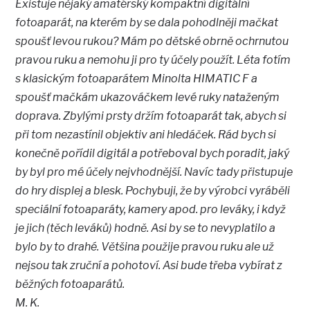
Existuje nějaký amatérský kompaktní digitální
fotoaparát, na kterém by se dala pohodlněji mačkat
spoušť levou rukou? Mám po dětské obrně ochrnutou
pravou ruku a nemohu ji pro ty účely použít. Léta fotím
s klasickým fotoaparátem Minolta HIMATIC F a
spoušť mačkám ukazováčkem levé ruky nataženým
doprava. Zbylými prsty držím fotoaparát tak, abych si
při tom nezastínil objektiv ani hledáček. Rád bych si
konečně pořídil digitál a potřeboval bych poradit, jaký
by byl pro mé účely nejvhodnější. Navíc tady přistupuje
do hry displej a blesk. Pochybuji, že by výrobci vyráběli
speciální fotoaparáty, kamery apod. pro leváky, i když
je jich (těch leváků) hodně. Asi by se to nevyplatilo a
bylo by to drahé. Většina použije pravou ruku ale už
nejsou tak zruční a pohotoví. Asi bude třeba vybírat z
běžných fotoaparátů.
M. K.