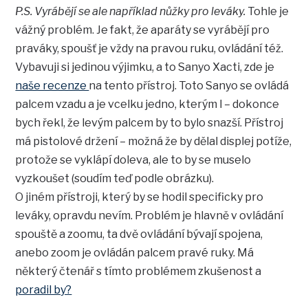
P.S. Vyrábějí se ale například nůžky pro leváky.
Tohle je
vážný problém. Je fakt, že aparáty se vyrábějí pro
praváky, spoušť je vždy na pravou ruku, ovládání též.
Vybavuji si jedinou výjimku, a to Sanyo Xacti, zde je
naše recenze
na tento přístroj. Toto Sanyo se ovládá
palcem vzadu a je vcelku jedno, kterým l – dokonce
bych řekl, že levým palcem by to bylo snazší. Přístroj
má pistolové držení – možná že by dělal displej potíže,
protože se vyklápí doleva, ale to by se muselo
vyzkoušet (soudím teď podle obrázku).
O jiném přístroji, který by se hodil specificky pro
leváky, opravdu nevím. Problém je hlavně v ovládání
spouště a zoomu, ta dvě ovládání bývají spojena,
anebo zoom je ovládán palcem pravé ruky. Má
některý čtenář s tímto problémem zkušenost a
poradil by?