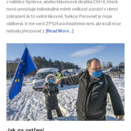
v nabídce Správce, anebo klávesová zkratka Ctrl+J), která
nově umožňuje individuálně měnit velikost a pozici v rámci
zobrazení Je to velmi šikovné, funkce Porovnat je moje
oblíbená. V mé verzi ZPS14 pochopitelně není, ale kvůli ní se
nebudu přezouvat z
[Read More…]
Jak na ostření