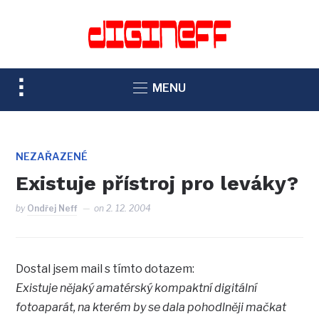
TOGGLE
MENU
SIDEBAR
&
NAVIGATION
NEZAŘAZENÉ
Existuje přístroj pro leváky?
by
Ondřej Neff
on
2. 12. 2004
Dostal jsem mail s tímto dotazem:
Existuje nějaký amatérský kompaktní digitální
fotoaparát, na kterém by se dala pohodlněji mačkat