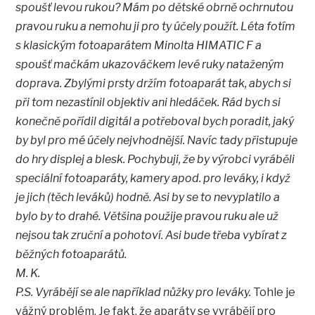
spoušť levou rukou? Mám po dětské obrně ochrnutou
pravou ruku a nemohu ji pro ty účely použít. Léta fotím
s klasickým fotoaparátem Minolta HIMATIC F a
spoušť mačkám ukazováčkem levé ruky nataženým
doprava. Zbylými prsty držím fotoaparát tak, abych si
při tom nezastínil objektiv ani hledáček. Rád bych si
konečně pořídil digitál a potřeboval bych poradit, jaký
by byl pro mé účely nejvhodnější. Navíc tady přistupuje
do hry displej a blesk. Pochybuji, že by výrobci vyráběli
speciální fotoaparáty, kamery apod. pro leváky, i když
je jich (těch leváků) hodně. Asi by se to nevyplatilo a
bylo by to drahé. Většina použije pravou ruku ale už
nejsou tak zruční a pohotoví. Asi bude třeba vybírat z
běžných fotoaparátů.
M. K.
P.S. Vyrábějí se ale například nůžky pro leváky.
Tohle je
vážný problém. Je fakt, že aparáty se vyrábějí pro