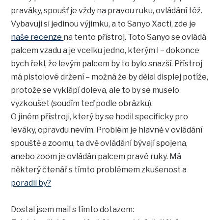
praváky, spoušť je vždy na pravou ruku, ovládání též.
Vybavuji si jedinou výjimku, a to Sanyo Xacti, zde je
naše recenze
na tento přístroj. Toto Sanyo se ovládá
palcem vzadu a je vcelku jedno, kterým l – dokonce
bych řekl, že levým palcem by to bylo snazší. Přístroj
má pistolové držení – možná že by dělal displej potíže,
protože se vyklápí doleva, ale to by se muselo
vyzkoušet (soudím teď podle obrázku).
O jiném přístroji, který by se hodil specificky pro
leváky, opravdu nevím. Problém je hlavně v ovládání
spouště a zoomu, ta dvě ovládání bývají spojena,
anebo zoom je ovládán palcem pravé ruky. Má
některý čtenář s tímto problémem zkušenost a
poradil by?
Dostal jsem mail s tímto dotazem: