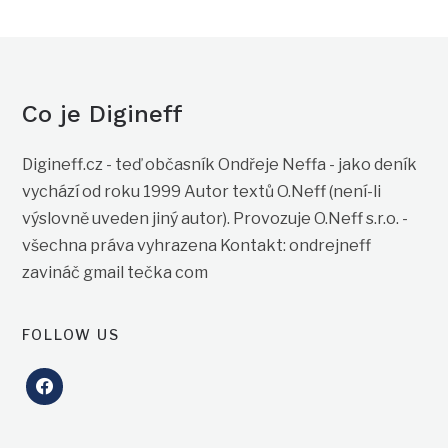
Co je Digineff
Digineff.cz - teď občasník Ondřeje Neffa - jako deník
vychází od roku 1999 Autor textů O.Neff (není-li
výslovně uveden jiný autor). Provozuje O.Neff s.r.o. -
všechna práva vyhrazena Kontakt: ondrejneff
zavináč gmail tečka com
FOLLOW US
facebook