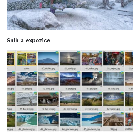
Sníh a expozice