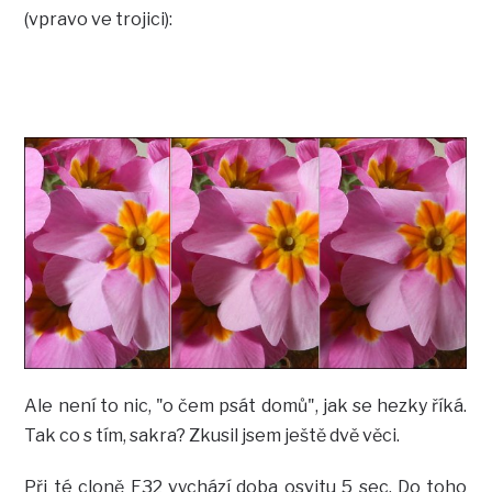
(vpravo ve trojici):
Ale není to nic, "o čem psát domů", jak se hezky říká.
Tak co s tím, sakra? Zkusil jsem ještě dvě věci.
Při té cloně F32 vychází doba osvitu 5 sec. Do toho