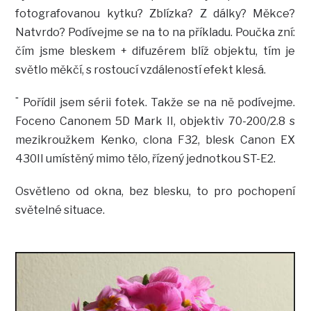
fotografovanou kytku? Zblízka? Z dálky? Měkce?
Natvrdo? Podívejme se na to na příkladu. Poučka zní:
čím jsme bleskem + difuzérem blíž objektu, tím je
světlo měkčí, s rostoucí vzdáleností efekt klesá.
¨ Pořídil jsem sérii fotek. Takže se na ně podívejme.
Foceno Canonem 5D Mark II, objektiv 70-200/2.8 s
mezikroužkem Kenko, clona F32, blesk Canon EX
430II umístěný mimo tělo, řízený jednotkou ST-E2.
Osvětleno od okna, bez blesku, to pro pochopení
světelné situace.