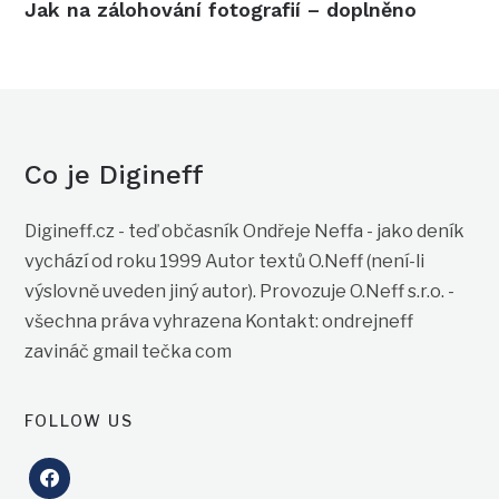
Jak na zálohování fotografií – doplněno
Co je Digineff
Digineff.cz - teď občasník Ondřeje Neffa - jako deník
vychází od roku 1999 Autor textů O.Neff (není-li
výslovně uveden jiný autor). Provozuje O.Neff s.r.o. -
všechna práva vyhrazena Kontakt: ondrejneff
zavináč gmail tečka com
FOLLOW US
facebook