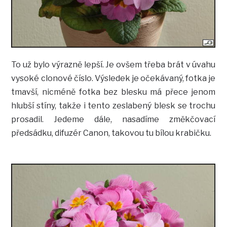
To už bylo výrazně lepší. Je ovšem třeba brát v úvahu
vysoké clonové číslo. Výsledek je očekávaný, fotka je
tmavší, nicméně fotka bez blesku má přece jenom
hlubší stíny, takže i tento zeslabený blesk se trochu
prosadil. Jedeme dále, nasadíme změkčovací
předsádku, difuzér Canon, takovou tu bílou krabičku.