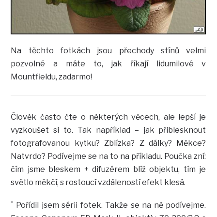
Na těchto fotkách jsou přechody stínů velmi
pozvolné a máte to, jak říkají lidumilové v
Mountfieldu, zadarmo!
Člověk často čte o některých věcech, ale lepší je
vyzkoušet si to. Tak například – jak přiblesknout
fotografovanou kytku? Zblízka? Z dálky? Měkce?
Natvrdo? Podívejme se na to na příkladu. Poučka zní:
čím jsme bleskem + difuzérem blíž objektu, tím je
světlo měkčí, s rostoucí vzdáleností efekt klesá.
¨ Pořídil jsem sérii fotek. Takže se na ně podívejme.