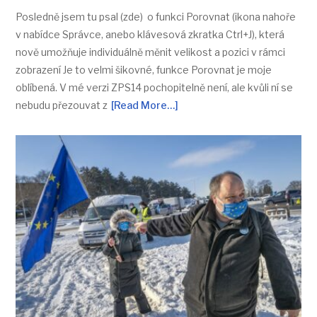
Posledně jsem tu psal (zde) o funkci Porovnat (ikona nahoře
v nabídce Správce, anebo klávesová zkratka Ctrl+J), která
nově umožňuje individuálně měnit velikost a pozici v rámci
zobrazení Je to velmi šikovné, funkce Porovnat je moje
oblíbená. V mé verzi ZPS14 pochopitelně není, ale kvůli ní se
nebudu přezouvat z
[Read More…]