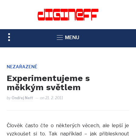
TOGGLE
MENU
SIDEBAR
&
NAVIGATION
NEZAŘAZENÉ
Experimentujeme s
měkkým světlem
by
Ondřej Neff
on
21. 2. 2011
Člověk často čte o některých věcech, ale lepší je
vyzkoušet si to. Tak například – jak přiblesknout