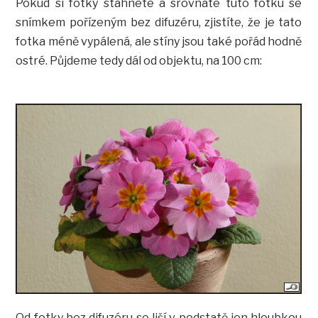
Pokud si fotky stáhnete a srovnáte tuto fotku se
snímkem pořízeným bez difuzéru, zjistíte, že je tato
fotka méně vypálená, ale stíny jsou také pořád hodně
ostré. Půjdeme tedy dál od objektu, na 100 cm:
Od fotky bez difuzéru se liší v podstatě jen hloubkou