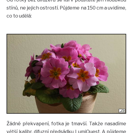
stínů, ne jejich ostrostí. Půjdeme na 150 cm a uvidíme,
co to udělá:
Žádné překvapení, fotka je tmavší. Takže nasadíme
větší kalibr, difuzní předsádku LumiQuest. A půjdeme