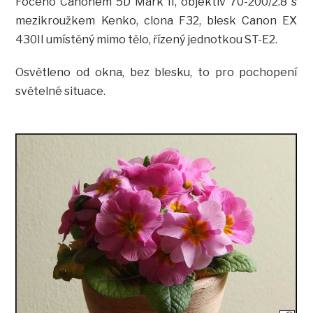
Foceno Canonem 5D Mark II, objektiv 70-200/2.8 s
mezikroužkem Kenko, clona F32, blesk Canon EX
430II umístěný mimo tělo, řízený jednotkou ST-E2.
Osvětleno od okna, bez blesku, to pro pochopení
světelné situace.