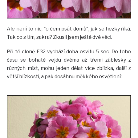
Ale není to nic, "o čem psát domů", jak se hezky říká.
Tak co s tím, sakra? Zkusil jsem ještě dvě věci.
Při té cloně F32 vychází doba osvitu 5 sec. Do toho
času se bohatě vejdu dvěma až třemi záblesky z
různých míst, mohu jeden dělat více zblízka, další z
větší blízkosti, a pak dosáhnu měkkého osvětlení: