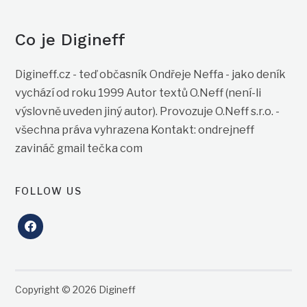
Co je Digineff
Digineff.cz - teď občasník Ondřeje Neffa - jako deník
vychází od roku 1999 Autor textů O.Neff (není-li
výslovně uveden jiný autor). Provozuje O.Neff s.r.o. -
všechna práva vyhrazena Kontakt: ondrejneff
zavináč gmail tečka com
FOLLOW US
facebook
Copyright © 2026 Digineff