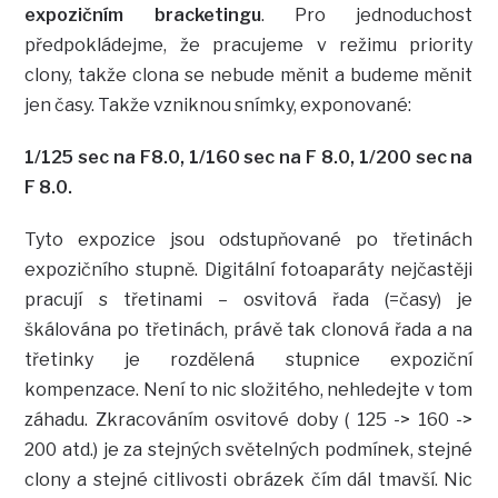
expozičním bracketingu
. Pro jednoduchost
předpokládejme, že pracujeme v režimu priority
clony, takže clona se nebude měnit a budeme měnit
jen časy. Takže vzniknou snímky, exponované:
1/125 sec na F8.0, 1/160 sec na F 8.0, 1/200 sec na
F 8.0.
Tyto expozice jsou odstupňované po třetinách
expozičního stupně. Digitální fotoaparáty nejčastěji
pracují s třetinami – osvitová řada (=časy) je
škálována po třetinách, právě tak clonová řada a na
třetinky je rozdělená stupnice expoziční
kompenzace. Není to nic složitého, nehledejte v tom
záhadu. Zkracováním osvitové doby ( 125 -> 160 ->
200 atd.) je za stejných světelných podmínek, stejné
clony a stejné citlivosti obrázek čím dál tmavší. Nic