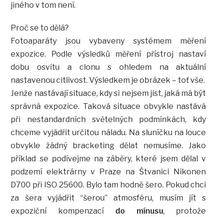
jiného v tom není.
Proč se to dělá?
Fotoaparáty jsou vybaveny systémem měření
expozice. Podle výsledků měření přístroj nastaví
dobu osvitu a clonu s ohledem na aktuální
nastavenou citlivost. Výsledkem je obrázek – toť vše.
Jenže nastávají situace, kdy si nejsem jist, jaká má být
správná expozice. Taková situace obvykle nastává
při nestandardních světelných podmínkách, kdy
chceme vyjádřit určitou náladu. Na sluníčku na louce
obvykle žádný bracketing dělat nemusíme. Jako
příklad se podívejme na záběry, které jsem dělal v
podzemí elektrárny v Praze na Štvanici Nikonen
D700 při ISO 25600. Bylo tam hodně šero. Pokud chci
za šera vyjádřit “šerou” atmosféru, musím jít s
expoziční kompenzací
do mínusu
, protože