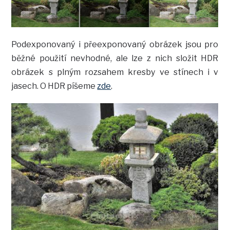
Podexponovaný i přeexponovaný obrázek jsou pro
běžné použití nevhodné, ale lze z nich složit HDR
obrázek s plným rozsahem kresby ve stínech i v
jasech. O HDR píšeme
zde
.