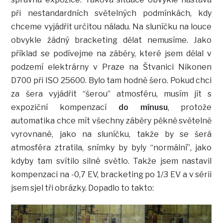
při nestandardních světelných podmínkách, kdy
chceme vyjádřit určitou náladu. Na sluníčku na louce
obvykle žádný bracketing dělat nemusíme. Jako
příklad se podívejme na záběry, které jsem dělal v
podzemí elektrárny v Praze na Štvanici Nikonen
D700 při ISO 25600. Bylo tam hodně šero. Pokud chci
za šera vyjádřit “šerou” atmosféru, musím jít s
expoziční kompenzací
do mínusu
, protože
automatika chce mít všechny záběry pěkně světelně
vyrovnané, jako na sluníčku, takže by se šerá
atmosféra ztratila, snímky by byly “normální”, jako
kdyby tam svítilo silné světlo. Takže jsem nastavil
kompenzaci na -0,7 EV, bracketing po 1/3 EV a v sérii
jsem sjel tři obrázky. Dopadlo to takto: