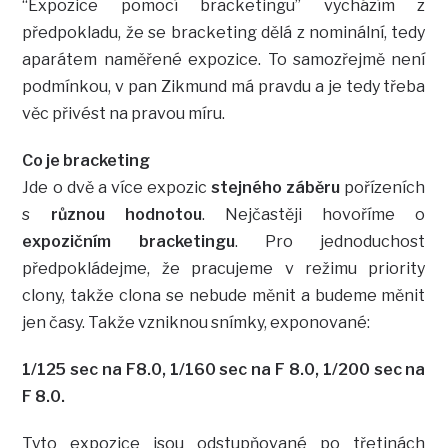
“Expozice pomocí bracketingu” vycházím z
předpokladu, že se bracketing dělá z nominální, tedy
aparátem naměřené expozice. To samozřejmě není
podmínkou, v pan Zikmund má pravdu a je tedy třeba
věc přivést na pravou míru.
Co je bracketing
Jde o dvě a více expozic
stejného záběru
pořízeních
s
různou hodnotou
. Nejčastěji hovoříme o
expozičním bracketingu
. Pro jednoduchost
předpokládejme, že pracujeme v režimu priority
clony, takže clona se nebude měnit a budeme měnit
jen časy. Takže vzniknou snímky, exponované:
1/125 sec na F8.0, 1/160 sec na F 8.0, 1/200 sec na
F 8.0.
Tyto expozice jsou odstupňované po třetinách