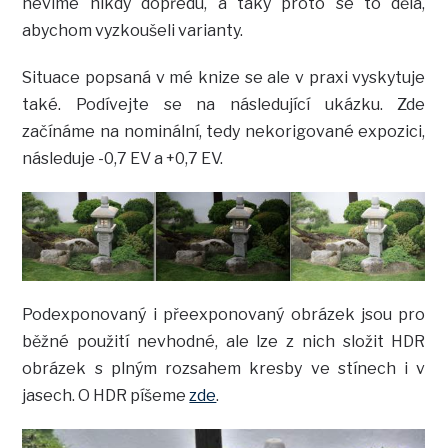
nevíme nikdy dopředu, a taky proto se to dělá,
abychom vyzkoušeli varianty.
Situace popsaná v mé knize se ale v praxi vyskytuje
také. Podívejte se na následující ukázku. Zde
začínáme na nominální, tedy nekorigované expozici,
následuje -0,7 EV a +0,7 EV.
Podexponovaný i přeexponovaný obrázek jsou pro
běžné použití nevhodné, ale lze z nich složit HDR
obrázek s plným rozsahem kresby ve stínech i v
jasech. O HDR píšeme
zde
.