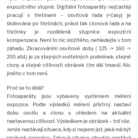
expozičního stupně. Digitální fotoaparáty nejčastěji
pracují s třetinami – osvitová řada (=časy) je
škálována po třetinách, právě tak clonová řada a na
třetinky je rozdělená stupnice expoziční
kompenzace. Není to nic složitého, nehledejte v tom
záhadu. Zkracováním osvitové doby ( 125 -> 160 ->
200 atd.) je za stejných světelných podmínek, stejné
clony a stejné citlivosti obrázek čím dál tmavší. Nic
jiného v tom není.
Proč se to dělá?
Fotoaparáty jsou vybaveny systémem měření
expozice. Podle výsledků měření přístroj nastaví
dobu osvitu a clonu s ohledem na aktuální
nastavenou citlivost. Výsledkem je obrázek – toť vše.
Jenže nastávají situace, kdy si nejsem jist, jaká má být
správná expozice. Taková situace obvykle nastává