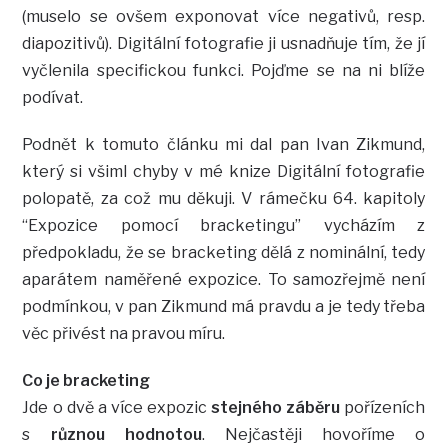
(muselo se ovšem exponovat více negativů, resp.
diapozitivů). Digitální fotografie ji usnadňuje tím, že jí
vyčlenila specifickou funkci. Pojďme se na ni blíže
podívat.
Podnět k tomuto článku mi dal pan Ivan Zikmund,
který si všiml chyby v mé knize Digitální fotografie
polopatě, za což mu děkuji. V rámečku 64. kapitoly
“Expozice pomocí bracketingu” vycházím z
předpokladu, že se bracketing dělá z nominální, tedy
aparátem naměřené expozice. To samozřejmě není
podmínkou, v pan Zikmund má pravdu a je tedy třeba
věc přivést na pravou míru.
Co je bracketing
Jde o dvě a více expozic
stejného záběru
pořízeních
s
různou hodnotou
. Nejčastěji hovoříme o