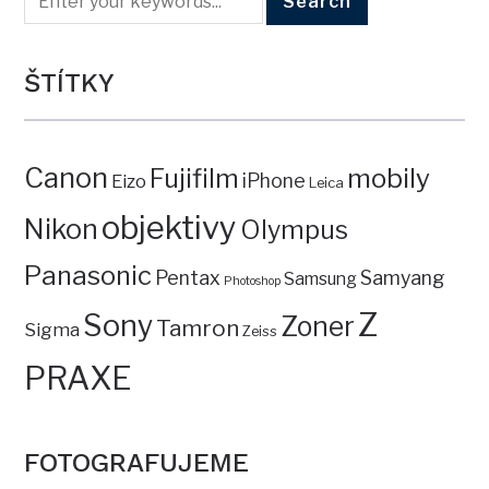
ŠTÍTKY
Canon
mobily
Fujifilm
iPhone
Eizo
Leica
objektivy
Nikon
Olympus
Panasonic
Pentax
Samyang
Samsung
Photoshop
Z
Sony
Zoner
Tamron
Sigma
Zeiss
PRAXE
FOTOGRAFUJEME