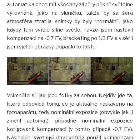
automatika chce mít všechny záběry pěkně světelně
vyrovnané, jako na sluníčku, takže by se šerá
atmosféra ztratila, snímky by byly “normální”, jako
kdyby tam svítilo silné světlo. Takže jsem nastavil
kompenzaci na -0,7 EV, bracketing po 1/3 EV a v sérii
jsem sjel tři obrázky. Dopadlo to takto:
Všimněte si, jak jdou fotky za sebou. Nejdřív jde ta,
která odpovídá tomu, co je aktuálně nastaveno na
fotoaparátu, tedy nominální expozice (obvykle jak ji
změřil automat), případně nominální expozice
korigovaná kompenzací (v tomto případě -0,7 EV).
Následuje
světlejší
(bracketing použil kompenzaci