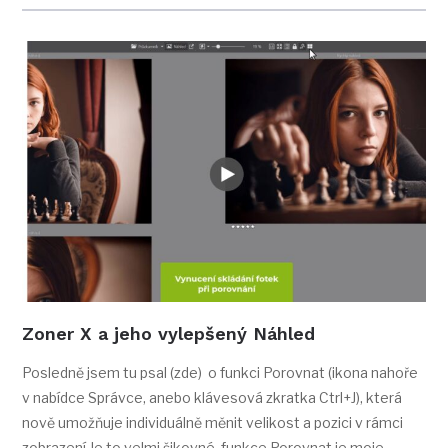
Zoner X a jeho vylepšený Náhled
Posledně jsem tu psal (zde) o funkci Porovnat (ikona nahoře
v nabídce Správce, anebo klávesová zkratka Ctrl+J), která
nově umožňuje individuálně měnit velikost a pozici v rámci
zobrazení Je to velmi šikovné, funkce Porovnat je moje