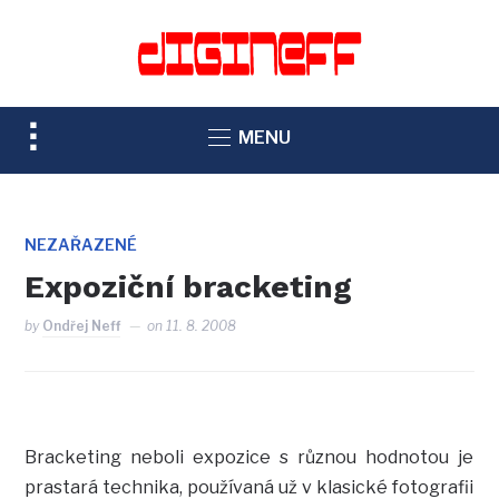
TOGGLE
MENU
SIDEBAR
&
NAVIGATION
NEZAŘAZENÉ
Expoziční bracketing
by
Ondřej Neff
on
11. 8. 2008
Bracketing neboli expozice s různou hodnotou je
prastará technika, používaná už v klasické fotografii