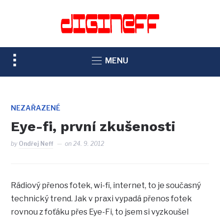
TOGGLE
MENU
SIDEBAR
&
NAVIGATION
NEZAŘAZENÉ
Eye-fi, první zkušenosti
by
Ondřej Neff
on
24. 9. 2012
Rádiový přenos fotek, wi-fi, internet, to je současný
technický trend. Jak v praxi vypadá přenos fotek
rovnou z foťáku přes Eye-Fi, to jsem si vyzkoušel