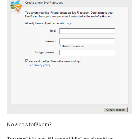
No a co s foťákem?