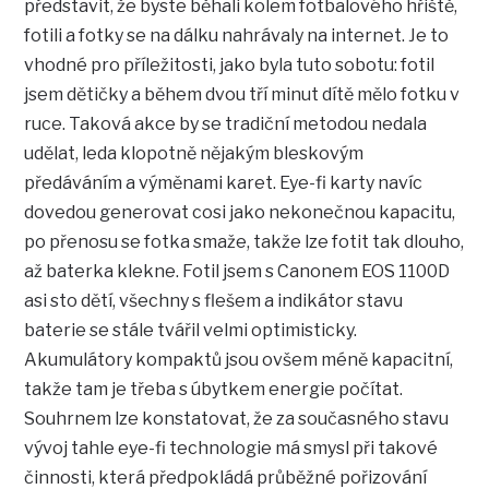
představit, že byste běhali kolem fotbalového hřiště,
fotili a fotky se na dálku nahrávaly na internet. Je to
vhodné pro příležitosti, jako byla tuto sobotu: fotil
jsem dětičky a během dvou tří minut dítě mělo fotku v
ruce. Taková akce by se tradiční metodou nedala
udělat, leda klopotně nějakým bleskovým
předáváním a výměnami karet. Eye-fi karty navíc
dovedou generovat cosi jako nekonečnou kapacitu,
po přenosu se fotka smaže, takže lze fotit tak dlouho,
až baterka klekne. Fotil jsem s Canonem EOS 1100D
asi sto dětí, všechny s flešem a indikátor stavu
baterie se stále tvářil velmi optimisticky.
Akumulátory kompaktů jsou ovšem méně kapacitní,
takže tam je třeba s úbytkem energie počítat.
Souhrnem lze konstatovat, že za současného stavu
vývoj tahle eye-fi technologie má smysl při takové
činnosti, která předpokládá průběžné pořizování