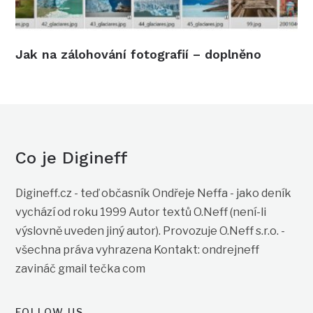
Jak na zálohování fotografií – doplněno
Co je Digineff
Digineff.cz - teď občasník Ondřeje Neffa - jako deník
vychází od roku 1999 Autor textů O.Neff (není-li
výslovně uveden jiný autor). Provozuje O.Neff s.r.o. -
všechna práva vyhrazena Kontakt: ondrejneff
zavináč gmail tečka com
FOLLOW US