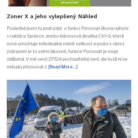
Zoner X a jeho vylepšený Náhled
Posledně jsem tu psal (zde) o funkci Porovnat (ikona nahoře
v nabídce Správce, anebo klávesová zkratka Ctrl+J), která
nově umožňuje individuálně měnit velikost a pozici v rámci
zobrazení Je to velmi šikovné, funkce Porovnat je moje
oblíbená. V mé verzi ZPS14 pochopitelně není, ale kvůli ní se
nebudu přezouvat z
[Read More…]