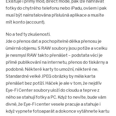
Existuje i přímý mód, direct mode, pak lze nahrávat
fotky do chytrého telefonu nebo iPadu, ovšem i pak
musí být nainstalována příslušná aplikace a musíte
mít konto (account).
No a teď ty zkušenosti.
Jde o přenos dat a pochopitelně délka přenosu je
úměrná objemu. S RAW soubory jsou potíže a vcelku
je nesmysl RAW takto přenášet – podstata věci je
přímé publikování na internetu, přenos do tiskárny a
podobně. Některé karty to umožní, některé ne.
Standardně velké JPEG obrázky by měla karta
přenášet bez potíží. Háček je ale v tom, že nejdřív
Eye-Fi Center soubory uloží do cloudu a teprve z
něho se stahují fotky a PC. Když to nevíte, bude vám
divné, že Eye-Fi center vesele pracuje a stahuje i
když vypnete fotoaparát a dokonce vytáhnete kartu