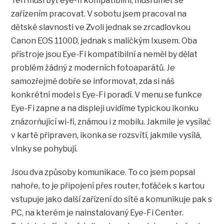
Ten musí být eye-fi kompatibilní, musí umět se
zařízením pracovat. V sobotu jsem pracoval na
dětské slavnosti ve Zvoli jednak se zrcadlovkou
Canon EOS 1100D, jednak s maličkým Ixusem. Oba
přístroje jsou Eye-Fi kompatibilní a neměl by dělat
problém žádný z moderních fotoaparátů. Je
samozřejmě dobře se informovat, zda si náš
konkrétní model s Eye-Fi poradí. V menu se funkce
Eye-Fi zapne a na displeji uvidíme typickou ikonku
znázorňující wi-fi, známou i z mobilu. Jakmile je vysílač
v kartě připraven, ikonka se rozsvítí, jakmile vysílá,
vlnky se pohybují.
Jsou dva způsoby komunikace. To co jsem popsal
nahoře, to je připojení přes router, foťáček s kartou
vstupuje jako další zařízení do sítě a komunikuje pak s
PC, na kterém je nainstalovaný Eye-Fi Center.