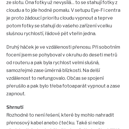
ze slotu. Ona fotky už nevysílá… to se stahují fotky z
cloudu a to jde hodně pomalu. V setupu Eye-Fi centra
je proto žádoucí prioritu cloudu vypnout a teprve
potom fotky se stahují do vašeho zařízení vcelku
slušnou rychlostí, řádově pět vteřin jedna.
Druhý háček je ve vzdálenosti přenosu. Při sobotním
focení jsem se pohyboval v okruhu do deseti metrů
od routeru a pak byla rychlost velmi slušná,
samozřejmě zase úměrná blízkosti. Na delší
vzdálenost to nefungovalo. Občas se spojení
přerušilo a pak bylo třeba fotoaparát vypnout a zase
zapnout.
Shrnutí
Rozhodně to není řešení, které by mohlo nahradit
přenosový kabel anebo čtečku. Také si nelze