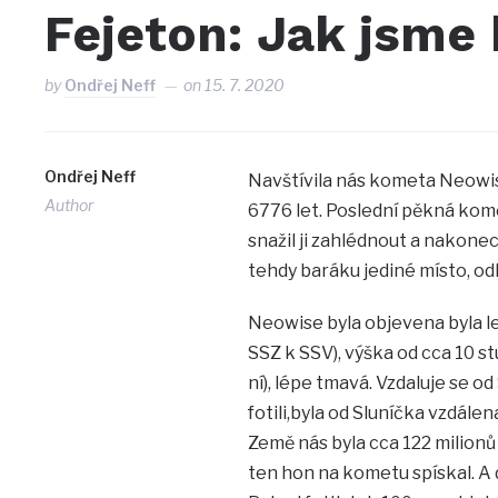
Fejeton: Jak jsme
by
Ondřej Neff
on
15. 7. 2020
Ondřej Neff
Navštívila nás kometa Neowise
Author
6776 let. Poslední pěkná kome
snažil ji zahlédnout a nakone
tehdy baráku jediné místo, od
Neowise byla objevena byla le
SSZ k SSV), výška od cca 10 s
ní), lépe tmavá. Vzdaluje se od
fotili,byla od Sluníčka vzdále
Země nás byla cca 122 milionů 
ten hon na kometu spískal. A