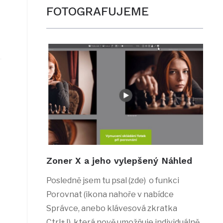
FOTOGRAFUJEME
Zoner X a jeho vylepšený Náhled
Posledně jsem tu psal (zde) o funkci
Porovnat (ikona nahoře v nabídce
Správce, anebo klávesová zkratka
Ctrl+J), která nově umožňuje individuálně