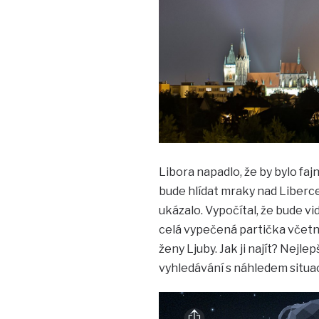
Libora napadlo, že by bylo fajn
bude hlídat mraky nad Libercem
ukázalo. Vypočítal, že bude vi
celá vypečená partička včetn
ženy Ljuby. Jak ji najít? Nejl
vyhledávání s náhledem situac