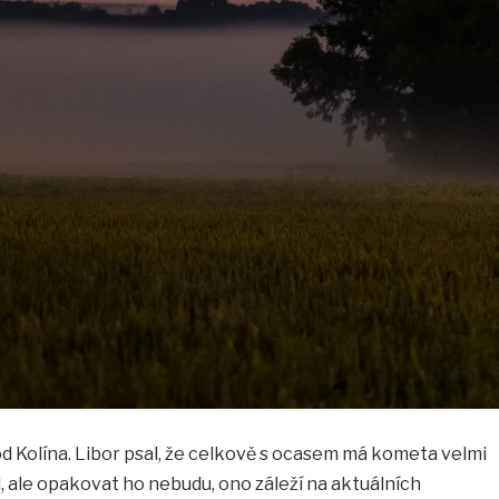
od Kolína. Libor psal, že celkově s ocasem má kometa velmi
al, ale opakovat ho nebudu, ono záleží na aktuálních