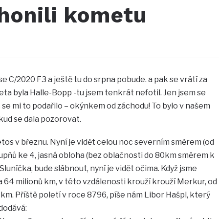
 honili kometu
 C/2020 F3 a ještě tu do srpna pobude. a pak se vrátí za
ta byla Halle-Bopp -tu jsem tenkrát nefotil. Jen jsem se
c se mi to podařilo – okýnkem od záchodu! To bylo v našem
kud se dala pozorovat.
tos v březnu. Nyní je vidět celou noc severním směrem (od
tupňů ke 4, jasná obloha (bez oblačnosti do 80km směrem k
 Sluníčka, bude slábnout, nyní je vidět očima. Když jsme
na 64 milionů km, v této vzdálenosti krouží krouží Merkur, od
km. Příště poletí v roce 8796, píše nám Libor Hašpl, který
 dodává: