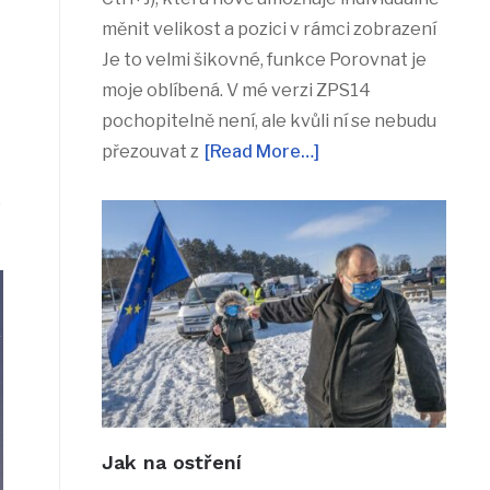
měnit velikost a pozici v rámci zobrazení
Je to velmi šikovné, funkce Porovnat je
moje oblíbená. V mé verzi ZPS14
pochopitelně není, ale kvůli ní se nebudu
přezouvat z
[Read More…]
O
Jak na ostření