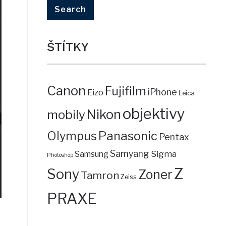
ŠTÍTKY
Canon
Fujifilm
iPhone
Eizo
Leica
objektivy
mobily
Nikon
Panasonic
Olympus
Pentax
Samyang
Sigma
Samsung
Photoshop
Z
Sony
Zoner
Tamron
Zeiss
PRAXE