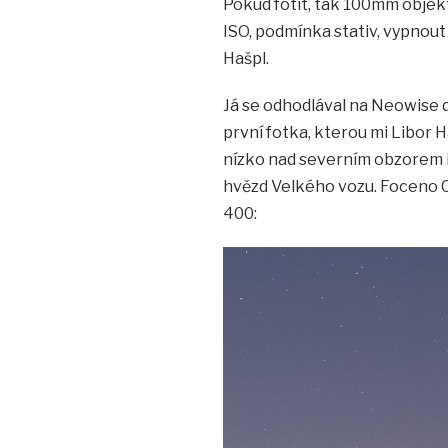
Pokud fotit, tak 100mm objekt
ISO, podmínka stativ, vypnout
Hašpl.
Já se odhodlával na Neowise d
první fotka, kterou mi Libor H
nízko nad severním obzorem i z
hvězd Velkého vozu. Foceno C
400: