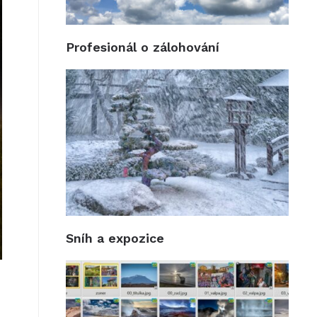
Profesionál o zálohování
Sníh a expozice