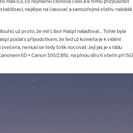
iv max 6.s, co nejmenší clonové číslo a k tomu přizpůsobit
 stabilizaci, nejlépe na časovač a samozřejmě stativ, nabádá
louho, už proto, že mě Libor Hašpl nalaďoval… Tohle byla
ašpl poslal s přípodotkem, že teď už kometa je k vidění
večera, nemusí se tedy tolik nocovat. Její jas je v řádu
anonem 6D + Canon 100/2.8SL na plnou díru 6 vteřin při IS