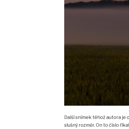
Další snímek téhož autora je 
slušný rozměr. On to číslo řík