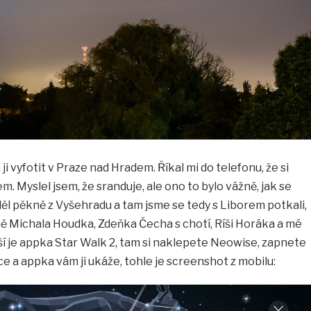
 ji vyfotit v Praze nad Hradem. Říkal mi do telefonu, že si
. Myslel jsem, že sranduje, ale ono to bylo vážně, jak se
děl pěkně z Vyšehradu a tam jsme se tedy s Liborem potkali,
ě Michala Houdka, Zdeňka Čecha s chotí, Ríši Horáka a mé
epší je appka Star Walk 2, tam si naklepete Neowise, zapnete
e a appka vám ji ukáže, tohle je screenshot z mobilu: