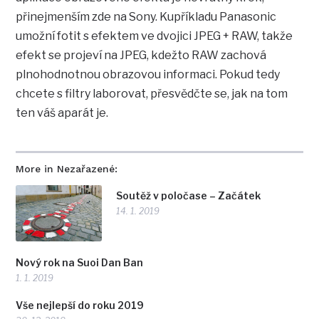
přinejmenším zde na Sony. Kupříkladu Panasonic
umožní fotit s efektem ve dvojici JPEG + RAW, takže
efekt se projeví na JPEG, kdežto RAW zachová
plnohodnotnou obrazovou informaci. Pokud tedy
chcete s filtry laborovat, přesvědčte se, jak na tom
ten váš aparát je.
More in Nezařazené:
Soutěž v poločase – Začátek
14. 1. 2019
Nový rok na Suoi Dan Ban
1. 1. 2019
Vše nejlepší do roku 2019