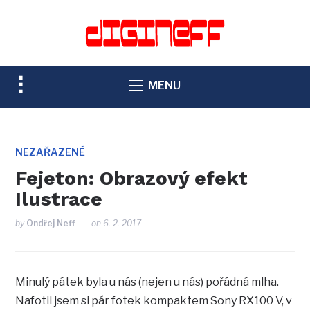
TOGGLE
MENU
SIDEBAR
&
NAVIGATION
NEZAŘAZENÉ
Fejeton: Obrazový efekt
Ilustrace
by
Ondřej Neff
on
6. 2. 2017
Minulý pátek byla u nás (nejen u nás) pořádná mlha.
Nafotil jsem si pár fotek kompaktem Sony RX100 V, v