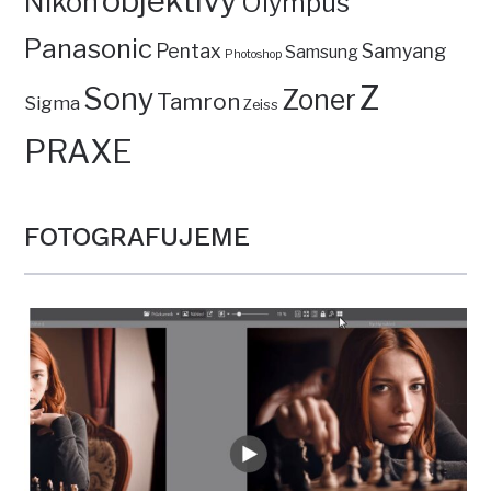
objektivy
Nikon
Olympus
Panasonic
Pentax
Samyang
Samsung
Photoshop
Z
Sony
Zoner
Tamron
Sigma
Zeiss
PRAXE
FOTOGRAFUJEME