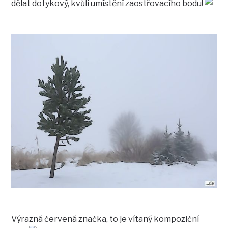
dělat dotykový, kvůli umístění zaostřovacího bodu!
Výrazná červená značka, to je vítaný kompoziční