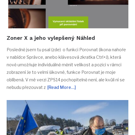
Zoner X a jeho vylepšený Náhled
Posledně jsem tu psal (zde) o funkci Porovnat (ikona nahoře
v nabídce Správce, anebo klávesová zkratka Ctrl+J), která
nově umožňuje individuálně měnit velikost a pozici v rámci
zobrazení Je to velmi šikovné, funkce Porovnat je moje
oblíbená. V mé verzi ZPS14 pochopitelně není, ale kvůli ní se
nebudu přezouvat z
[Read More…]