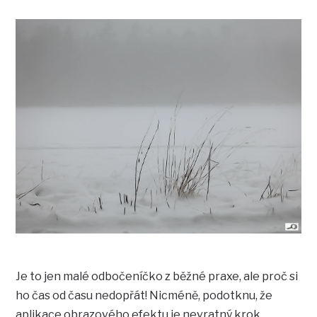
Je to jen malé odbočeníčko z běžné praxe, ale proč si
ho čas od času nedopřát! Nicméně, podotknu, že
aplikace obrazového efektu je nevratný krok,