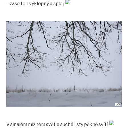
– zase ten výklopný displej!
V sinalém mlžném světle suché listy pěkně svítí.