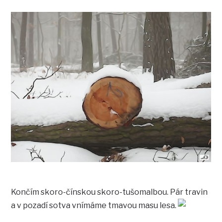
Končím skoro-čínskou skoro-tušomalbou. Pár travin
a v pozadí sotva vnímáme tmavou masu lesa.