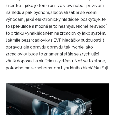
zrcátko – jako je tomu při live view neboli při živém
náhledu a pak bychom, sledovali záběr se všemi
výhodami, jaké elektronický hledáček poskytuje. Je
to spekulace a možná je to nesmysl. Nicméně svědčí
to o tlaku vynakládaném na zrcadlovky jako systém.
Jakmile bezzrcadlovky s EVF hledáčky budou ostřit
opravdu, ale opravdu opravdu tak rychle jako
zrcadlovky, bude to znamenal stále se zrychlující
zánik doposud kralujícímu systému. Než se to stane,
pokochejme se schematem hybridního hledáčku Fuji.