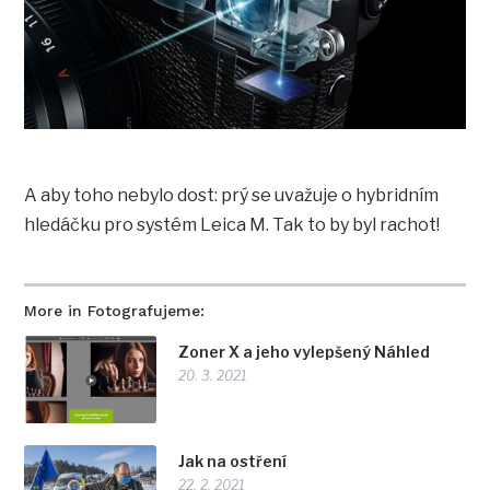
A aby toho nebylo dost: prý se uvažuje o hybridním
hledáčku pro systém Leica M. Tak to by byl rachot!
More in Fotografujeme:
Zoner X a jeho vylepšený Náhled
20. 3. 2021
Jak na ostření
22. 2. 2021