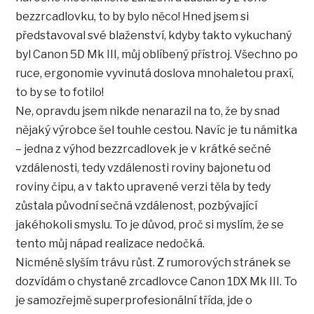
bezzrcadlovku, to by bylo něco! Hned jsem si
představoval své blaženství, kdyby takto vykuchaný
byl Canon 5D Mk III, můj oblíbený přístroj. Všechno po
ruce, ergonomie vyvinutá doslova mnohaletou praxí,
to by se to fotilo!
Ne, opravdu jsem nikde nenarazil na to, že by snad
nějaký výrobce šel touhle cestou. Navíc je tu námitka
– jedna z výhod bezzrcadlovek je v krátké sečné
vzdálenosti, tedy vzdálenosti roviny bajonetu od
roviny čipu, a v takto upravené verzi těla by tedy
zůstala původní sečná vzdálenost, pozbývající
jakéhokoli smyslu. To je důvod, proč si myslím, že se
tento můj nápad realizace nedočká.
Nicméně slyším trávu růst. Z rumorových stránek se
dozvídám o chystané zrcadlovce Canon 1DX Mk III. To
je samozřejmě superprofesionální třída, jde o