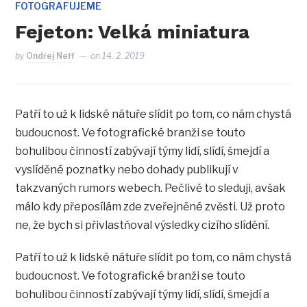
FOTOGRAFUJEME
Fejeton: Velká miniatura
by
Ondřej Neff
on
14. 2. 2019
Patří to už k lidské nátuře slídit po tom, co nám chystá
budoucnost. Ve fotografické branži se touto
bohulibou činností zabývají týmy lidí, slídí, šmejdí a
vyslíděné poznatky nebo dohady publikují v
takzvaných rumors webech. Pečlivě to sleduji, avšak
málo kdy přeposílám zde zveřejněné zvěsti. Už proto
ne, že bych si přivlastňoval výsledky cizího slídění.
Patří to už k lidské nátuře slídit po tom, co nám chystá
budoucnost. Ve fotografické branži se touto
bohulibou činností zabývají týmy lidí, slídí, šmejdí a