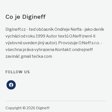
Co je Digineff
Digineff.cz - teď občasník Ondřeje Neffa - jako deník
vychází od roku 1999 Autor textů O.Neff (není-li
výslovně uveden jiný autor). Provozuje O.Neff s.r.o. -
všechna práva vyhrazena Kontakt: ondrejneff
zavináč gmail tečka com
FOLLOW US
facebook
Copyright © 2026 Digineff