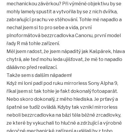
mechanickou závěrkou? Při výměně objektivu by se
mohly lamely spustit a vytvořila by se z nich dvířka,
zabraňující prachu ve stěhování. Tohle mě napadlo a
nechal jsem si to pro sebe a vida, první
plnoformátová bezzrcadlovka Canonu, první model
řady R má tohle zařízení.
Měl jsem radost, že jsem nápaditý jak Kašpárek, hlava
chytrá, ale teď mohu leda ujišťovat, že mě to napadlo
dááávno před realizací.
Takže sem s dalším nápadem!
Když mi loni padl pod ruku mirrorless Sony Alpha 9,
říkal jsem si: tak tohle je fakt dokonalý fotoaparát.
Nebo skoro dokonalý, z mého hlediska. Je prťavý a
špatně se tudíž ovládá. Kdyby tak vznikl mirrorless
neboli bezzrcadlovka na bázi těla běžné zrcadlovky,
ze které by vykuchali to hlučné a zdržující a výrobně
náročné mechanické zařízení a udělali by z toho