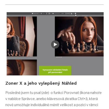
Zoner X a jeho vylepšený Náhled
Posledně jsem tu psal (zde) o funkci Porovnat (ikona nahoře
v nabídce Správce, anebo klávesová zkratka Ctrl+J), která
nově umožňuje individuálně měnit velikost a pozici v rámci