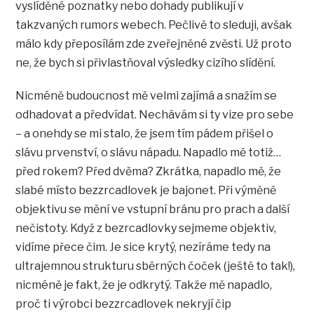
vyslíděné poznatky nebo dohady publikují v
takzvaných rumors webech. Pečlivě to sleduji, avšak
málo kdy přeposílám zde zveřejněné zvěsti. Už proto
ne, že bych si přivlastňoval výsledky cizího slídění.
Nicméně budoucnost mě velmi zajímá a snažím se
odhadovat a předvídat. Nechávám si ty vize pro sebe
– a onehdy se mi stalo, že jsem tím pádem přišel o
slávu prvenství, o slávu nápadu. Napadlo mě totiž…
před rokem? Před dvěma? Zkrátka, napadlo mě, že
slabé místo bezzrcadlovek je bajonet. Při výměně
objektivu se mění ve vstupní bránu pro prach a další
nečistoty. Když z bezrcadlovky sejmeme objektiv,
vidíme přece čim. Je sice krytý, nezíráme tedy na
ultrajemnou strukturu sběrných čoček (ještě to tak!),
nicméně je fakt, že je odkrytý. Takže mě napadlo,
proč ti výrobci bezzrcadlovek nekryjí čip