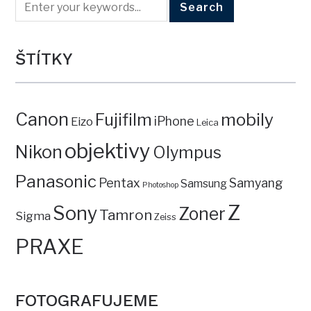
ŠTÍTKY
Canon
mobily
Fujifilm
iPhone
Eizo
Leica
objektivy
Nikon
Olympus
Panasonic
Pentax
Samyang
Samsung
Photoshop
Z
Sony
Zoner
Tamron
Sigma
Zeiss
PRAXE
FOTOGRAFUJEME