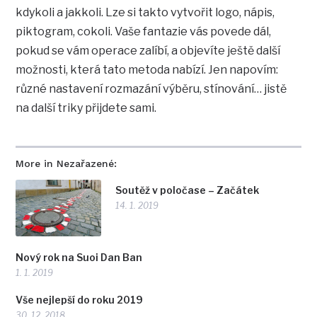
kdykoli a jakkoli. Lze si takto vytvořit logo, nápis,
piktogram, cokoli. Vaše fantazie vás povede dál,
pokud se vám operace zalíbí, a objevíte ještě další
možnosti, která tato metoda nabízí. Jen napovím:
různé nastavení rozmazání výběru, stínování… jistě
na další triky přijdete sami.
More in Nezařazené:
Soutěž v poločase – Začátek
14. 1. 2019
Nový rok na Suoi Dan Ban
1. 1. 2019
Vše nejlepší do roku 2019
30. 12. 2018