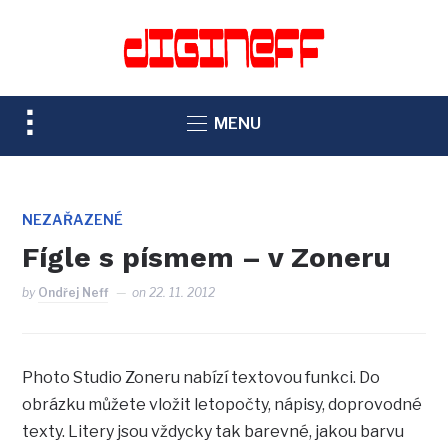
TOGGLE
MENU
SIDEBAR
&
NAVIGATION
NEZAŘAZENÉ
Fígle s písmem – v Zoneru
by
Ondřej Neff
on
22. 11. 2012
Photo Studio Zoneru nabízí textovou funkci. Do
obrázku můžete vložit letopočty, nápisy, doprovodné
texty. Litery jsou vždycky tak barevné, jakou barvu