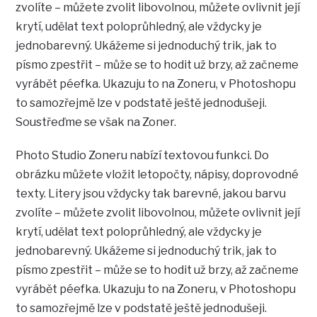
zvolíte – můžete zvolit libovolnou, můžete ovlivnit její
krytí, udělat text poloprůhledný, ale vždycky je
jednobarevný. Ukážeme si jednoduchý trik, jak to
písmo zpestřit – může se to hodit už brzy, až začneme
vyrábět péefka. Ukazuju to na Zoneru, v Photoshopu
to samozřejmě lze v podstatě ještě jednodušeji.
Soustřeďme se však na Zoner.
Photo Studio Zoneru nabízí textovou funkci. Do
obrázku můžete vložit letopočty, nápisy, doprovodné
texty. Litery jsou vždycky tak barevné, jakou barvu
zvolíte – můžete zvolit libovolnou, můžete ovlivnit její
krytí, udělat text poloprůhledný, ale vždycky je
jednobarevný. Ukážeme si jednoduchý trik, jak to
písmo zpestřit – může se to hodit už brzy, až začneme
vyrábět péefka. Ukazuju to na Zoneru, v Photoshopu
to samozřejmě lze v podstatě ještě jednodušeji.