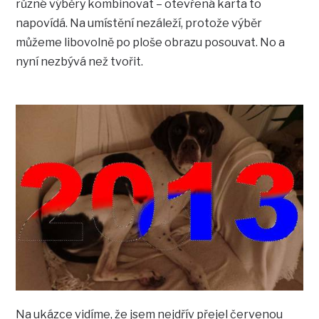
různé výběry kombinovat – otevřená karta to
napovídá. Na umístění nezáleží, protože výběr
můžeme libovolně po ploše obrazu posouvat. No a
nyní nezbývá než tvořit.
Na ukázce vidíme, že jsem nejdřív přejel červenou