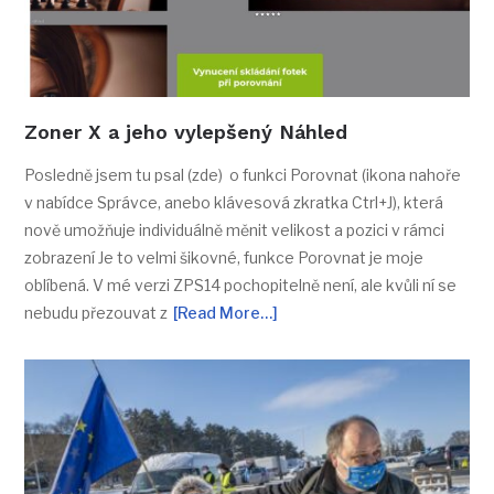
Zoner X a jeho vylepšený Náhled
Posledně jsem tu psal (zde) o funkci Porovnat (ikona nahoře
v nabídce Správce, anebo klávesová zkratka Ctrl+J), která
nově umožňuje individuálně měnit velikost a pozici v rámci
zobrazení Je to velmi šikovné, funkce Porovnat je moje
oblíbená. V mé verzi ZPS14 pochopitelně není, ale kvůli ní se
nebudu přezouvat z
[Read More…]