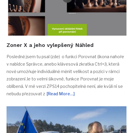
Zoner X a jeho vylepšený Náhled
Posledně jsem tu psal (zde) o funkci Porovnat (ikona nahoře
v nabídce Správce, anebo klávesová zkratka Ctrl+J), která
nově umožňuje individuálně měnit velikost a pozici v rámci
zobrazení Je to velmi šikovné, funkce Porovnat je moje
oblíbená. V mé verzi ZPS14 pochopitelně není, ale kvůli ní se
nebudu přezouvat z
[Read More…]