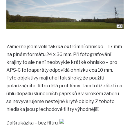
Záměrně jsem volil takřka extrémní ohnisko – 17 mm
na plném formátu 24 x 36 mm. Při fotografování
krajiny to ale není neobvykle krátké ohnisko – pro
APS-C fotoaparáty odpovídá ohnisku cca 10 mm.
Tyto objektivy mají úhel tak široký, že použití
polarizačního filtru dělá problémy. Tam totiž záleží na
úhlu dopadu slunečních paprsků a v širokém záběru
se nevyvarujeme nestejně kryté oblohy. Z tohoto
hlediska jsou přechodové filtry výhodnější.
Další ukázka – bez filtru.