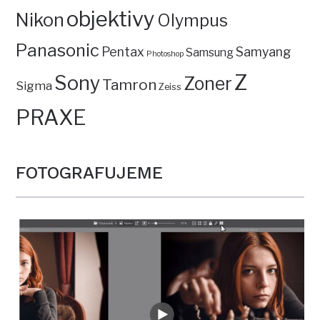
objektivy
Nikon
Olympus
Panasonic
Pentax
Samyang
Samsung
Photoshop
Z
Sony
Zoner
Tamron
Sigma
Zeiss
PRAXE
FOTOGRAFUJEME