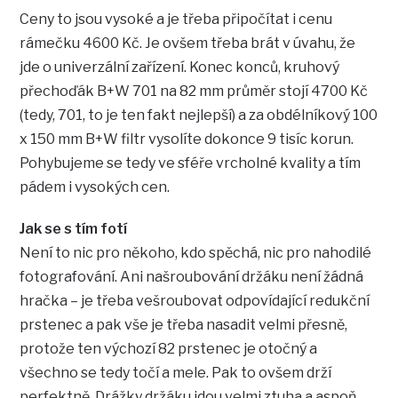
Ceny to jsou vysoké a je třeba připočítat i cenu
rámečku 4600 Kč. Je ovšem třeba brát v úvahu, že
jde o univerzální zařízení. Konec konců, kruhový
přechoďák B+W 701 na 82 mm průměr stojí 4700 Kč
(tedy, 701, to je ten fakt nejlepší) a za obdélníkový 100
x 150 mm B+W filtr vysolíte dokonce 9 tisíc korun.
Pohybujeme se tedy ve sféře vrcholné kvality a tím
pádem i vysokých cen.
Jak se s tím fotí
Není to nic pro někoho, kdo spěchá, nic pro nahodilé
fotografování. Ani našroubování držáku není žádná
hračka – je třeba vešroubovat odpovídající redukční
prstenec a pak vše je třeba nasadit velmi přesně,
protože ten výchozí 82 prstenec je otočný a
všechno se tedy točí a mele. Pak to ovšem drží
perfektně. Drážky držáku jdou velmi ztuha a aspoň