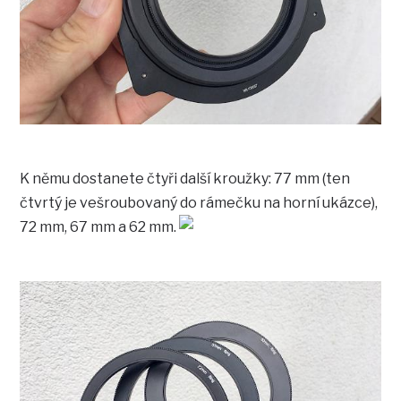
K němu dostanete čtyři další kroužky: 77 mm (ten
čtvrtý je vešroubovaný do rámečku na horní ukázce),
72 mm, 67 mm a 62 mm.