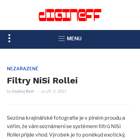
TOGGLE
MENU
SIDEBAR
&
NAVIGATION
NEZAŘAZENÉ
Filtry NiSi Rollei
by
Ondřej Neff
on
25. 5. 2017
Sezóna krajinářské fotografie je v plném proudu a
věřím, že vám seznámení se systémem filtrů NiSi
Rollei přijde vhod. Výrobek je to poněkud exotický,