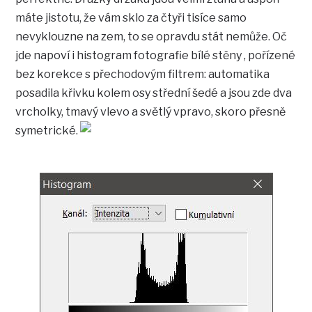
máte jistotu, že vám sklo za čtyři tisíce samo
nevyklouzne na zem, to se opravdu stát nemůže. Oč
jde napoví i histogram fotografie bílé stěny , pořízené
bez korekce s přechodovým filtrem: automatika
posadila křivku kolem osy střední šedé a jsou zde dva
vrcholky, tmavý vlevo a světlý vpravo, skoro přesně
symetrické.