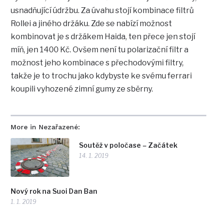
usnadňující údržbu. Za úvahu stojí kombinace filtrů
Rollei a jiného držáku. Zde se nabízí možnost
kombinovat je s držákem Haida, ten přece jen stojí
míň, jen 1400 Kč. Ovšem není tu polarizační filtr a
možnost jeho kombinace s přechodovými filtry,
takže je to trochu jako kdybyste ke svému ferrari
koupili vyhozené zimní gumy ze sběrny.
More in Nezařazené:
Soutěž v poločase – Začátek
14. 1. 2019
Nový rok na Suoi Dan Ban
1. 1. 2019