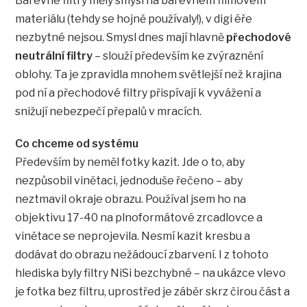
Barevné filtry měly smysl na barevném filmovém
materiálu (tehdy se hojně používaly!), v digi éře
nezbytné nejsou. Smysl dnes mají hlavně
přechodové
neutrální filtry
– slouží především ke zvýraznění
oblohy. Ta je zpravidla mnohem světlejší než krajina
pod ní a přechodové filtry přispívají k vyvážení a
snižují nebezpečí přepalů v mracích.
Co chceme od systému
Především by neměl fotky kazit. Jde o to, aby
nezpůsobil vinětaci, jednoduše řečeno – aby
neztmavil okraje obrazu. Používal jsem ho na
objektivu 17-40 na plnoformátové zrcadlovce a
vinětace se neprojevila. Nesmí kazit kresbu a
dodávat do obrazu nežádoucí zbarvení. I z tohoto
hlediska byly filtry NiSi bezchybné – na ukázce vlevo
je fotka bez filtru, uprostřed je záběr skrz čirou část a