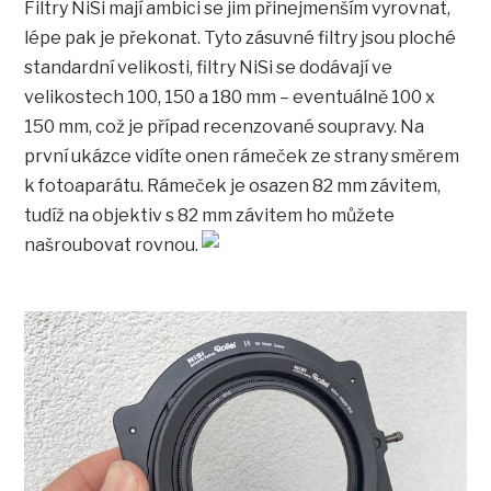
Filtry NiSi mají ambici se jim přinejmenším vyrovnat,
lépe pak je překonat. Tyto zásuvné filtry jsou ploché
standardní velikosti, filtry NiSi se dodávají ve
velikostech 100, 150 a 180 mm – eventuálně 100 x
150 mm, což je případ recenzované soupravy. Na
první ukázce vidíte onen rámeček ze strany směrem
k fotoaparátu. Rámeček je osazen 82 mm závitem,
tudíž na objektiv s 82 mm závitem ho můžete
našroubovat rovnou.