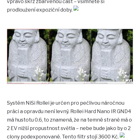
vpravo skrz zbarvenou část – všimněte si
prodloužení expoziční doby.
Systém NiSi Rollei je určen pro pečlivou náročnou
práci a opravdu není levný. Rollei Hard Nano IR GND4
má hustotu 0.6, to znamená, že na temné straně má o
2 EV nižší propustnost světla – nebe bude jako by o 2
clony podexponované. Tento filtr stojí 3600 Kč.