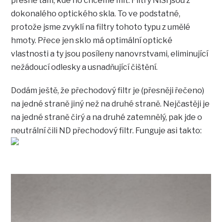
přesně tam, kde ho chceme mít. Filtry NiSi jsou z
dokonalého optického skla. To ve podstatné,
protože jsme zvyklí na filtry tohoto typu z umělé
hmoty. Přece jen sklo má optimální optické
vlastnosti a ty jsou posíleny nanovrstvami, eliminující
nežádoucí odlesky a usnadňující čištění.
Dodám ještě, že přechodový filtr je (přesněji řečeno)
na jedné straně jiný než na druhé straně. Nejčastěji je
na jedné straně čirý a na druhé zatemnělý, pak jde o
neutrální čili ND přechodový filtr. Funguje asi takto: