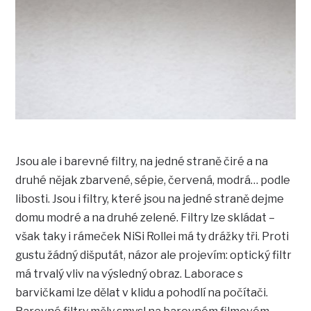
Jsou ale i barevné filtry, na jedné straně čiré a na
druhé nějak zbarvené, sépie, červená, modrá… podle
libosti. Jsou i filtry, které jsou na jedné straně dejme
domu modré a na druhé zelené. Filtry lze skládat –
však taky i rámeček NiSi Rollei má ty drážky tři. Proti
gustu žádný dišputát, názor ale projevím: optický filtr
má trvalý vliv na výsledný obraz. Laborace s
barvičkami lze dělat v klidu a pohodlí na počítači.