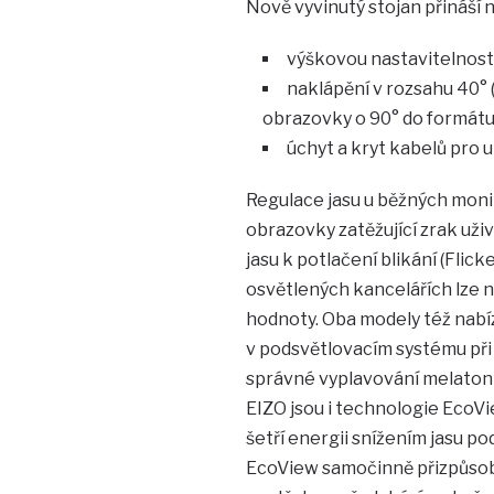
Nově vyvinutý stojan přináší n
výškovou nastavitelnost 
naklápění v rozsahu 40° (
obrazovky o 90° do formátu
úchyt a kryt kabelů pro u
Regulace jasu u běžných moni
obrazovky zatěžující zrak uži
jasu k potlačení blikání (Flic
osvětlených kancelářích lze na
hodnoty. Oba modely též nabí
v podsvětlovacím systému při 
správné vyplavování melatonin
EIZO jsou i technologie EcoV
šetří energii snížením jasu p
EcoView samočinně přizpůsobu