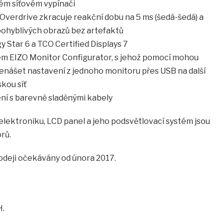
tém síťovém vypínači
í Overdrive zkracuje reakční dobu na 5 ms (šedá-šedá) a
 pohyblivých obrazů bez artefaktů
 Star 6 a TCO Certified Displays 7
em EIZO Monitor Configurator, s jehož pomocí mohou
enášet nastavení z jednoho monitoru přes USB na další
kou síť
ní s barevně sladěnými kabely
elektroniku, LCD panel a jeho podsvětlovací systém jsou
rů.
odeji očekávány od února 2017.
H.