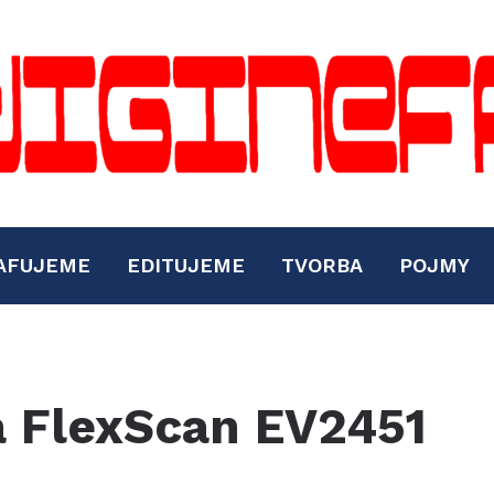
AFUJEME
EDITUJEME
TVORBA
POJMY
a FlexScan EV2451