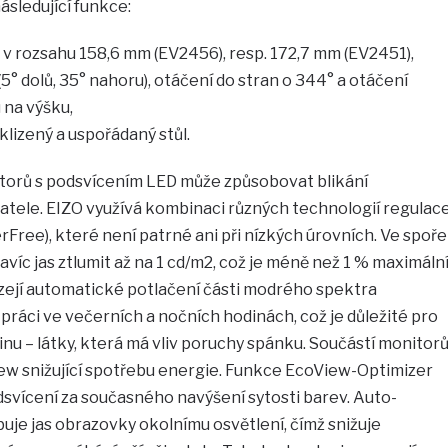
ásledující funkce:
v rozsahu 158,6 mm (EV2456), resp. 172,7 mm (EV2451),
5° dolů, 35° nahoru), otáčení do stran o 344° a otáčení
 na výšku,
klizený a uspořádaný stůl.
torů s podsvícením LED může způsobovat blikání
vatele. EIZO využívá kombinaci různých technologií regulac
kerFree), které není patrné ani při nízkých úrovních. Ve spoře
víc jas ztlumit až na 1 cd/m2, což je méně než 1 % maximáln
zejí automatické potlačení části modrého spektra
práci ve večerních a nočních hodinách, což je důležité pro
u – látky, která má vliv poruchy spánku. Součástí monitor
iew snižující spotřebu energie. Funkce EcoView-Optimizer
odsvícení za současného navýšení sytosti barev. Auto-
je jas obrazovky okolnímu osvětlení, čímž snižuje