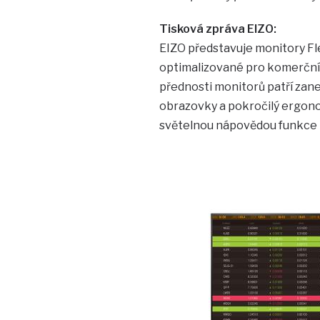
Tisková zpráva EIZO:
EIZO představuje monitory Fl
optimalizované pro komerční p
přednosti monitorů patří zan
obrazovky a pokročilý ergono
světelnou nápovědou funkce př