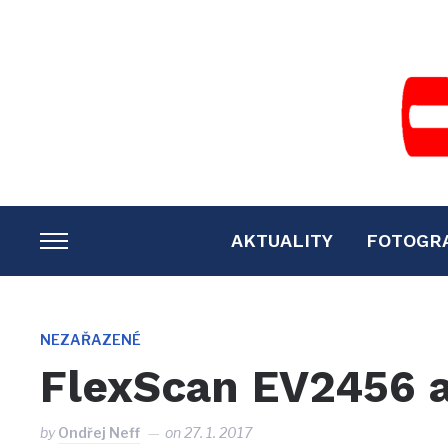
AKTUALITY
FOTOGR
TOGGLE
SIDEBAR
&
NAVIGATION
NEZAŘAZENÉ
FlexScan EV2456 
by
Ondřej Neff
on
27. 1. 2017