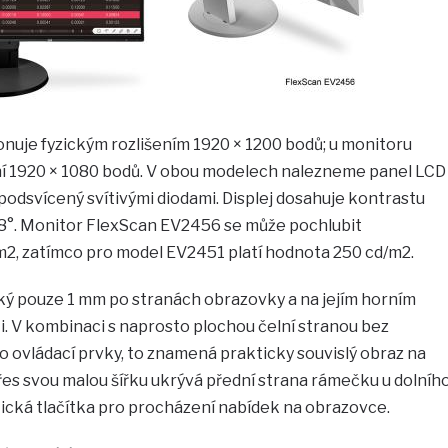
uje fyzickým rozlišením 1920 × 1200 bodů; u monitoru
ní 1920 × 1080 bodů. V obou modelech nalezneme panel LCD
 podsvícený svítivými diodami. Displej dosahuje kontrastu
78°. Monitor FlexScan EV2456 se může pochlubit
2, zatímco pro model EV2451 platí hodnota 250 cd/m2.
ý pouze 1 mm po stranách obrazovky a na jejím horním
ti. V kombinaci s naprosto plochou čelní stranou bez
ro ovládací prvky, to znamená prakticky souvislý obraz na
es svou malou šířku ukrývá přední strana rámečku u dolníh
ická tlačítka pro procházení nabídek na obrazovce.