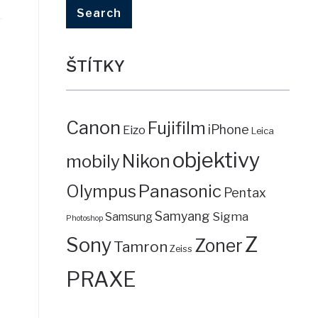
ŠTÍTKY
6
Canon
Fujifilm
iPhone
Eizo
Leica
objektivy
mobily
Nikon
Panasonic
Olympus
Pentax
Samyang
Sigma
Samsung
Photoshop
6
Z
Sony
Zoner
Tamron
Zeiss
PRAXE