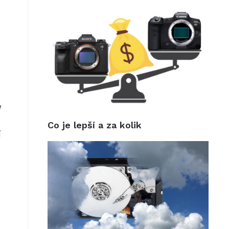
e
Co je lepší a za kolik
í
ů