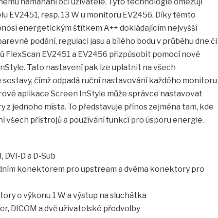
ému namáhání očí uživatele. Tyto technologie omezují
elu EV2451, resp. 13 W u monitoru EV2456. Díky těmto
nosí energetickým štítkem A++ dokládajícím nejvyšší
barevné podání, regulaci jasu a bílého bodu v průběhu dne či
rů FlexScan EV2451 a EV2456 přizpůsobit pomocí nově
Style. Tato nastavení pak lze uplatnit na všech
sestavy, čímž odpadá ruční nastavování každého monitoru
erové aplikace Screen InStyle může správce nastavovat
y z jednoho místa. To představuje přínos zejména tam, kde
 všech přístrojů a používání funkcí pro úsporu energie.
, DVI-D a D-Sub
edním konektorem pro upstream a dvěma konektory pro
ory o výkonu 1 W a výstup na sluchátka
er, DICOM a dvě uživatelské předvolby