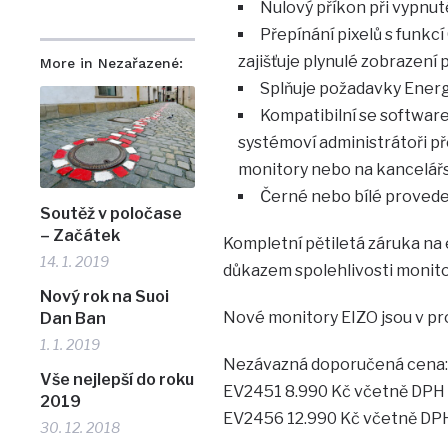
Nulový příkon při vypnu
Přepínání pixelů s funkc
zajišťuje plynulé zobrazení
More in Nezařazené:
Splňuje požadavky Energy
Kompatibilní se softwar
systémoví administrátoři př
monitory nebo na kancelářs
Černé nebo bílé provede
Soutěž v poločase
– Začátek
Kompletní pětiletá záruka na 
14. 1. 2019
důkazem spolehlivosti monito
Nový rok na Suoi
Nové monitory EIZO jsou v pr
Dan Ban
1. 1. 2019
Nezávazná doporučená cena:
Vše nejlepší do roku
EV2451 8.990 Kč včetně DPH
2019
EV2456 12.990 Kč včetně DP
30. 12. 2018