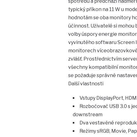
spotřebu a předchází nadměrn
typický příkon na 11 W u mod
hodnotám se oba monitory ho
účinnost. Uživatelé si mohou 
volby úspory energie monito
vyvinutého softwaru Screen In
monitorech víceobrazovkové 
zvlášť. Prostřednictvím serv
všechny kompatibilní monitor
se požaduje správné nastavení
Další vlastnosti
Vstupy DisplayPort, HDMI
Rozbočovač USB 3.0 s j
downstream
Dva vestavěné reprodukt
Režimy sRGB, Movie, Pap