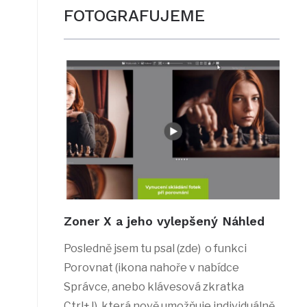
FOTOGRAFUJEME
Zoner X a jeho vylepšený Náhled
Posledně jsem tu psal (zde) o funkci
Porovnat (ikona nahoře v nabídce
Správce, anebo klávesová zkratka
Ctrl+J), která nově umožňuje individuálně