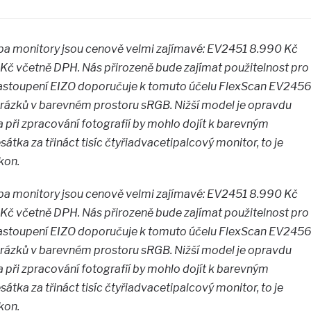
oba monitory jsou cenově velmi zajímavé: EV2451 8.990 Kč
č včetně DPH. Nás přirozeně bude zajímat použitelnost pro
 zastoupení EIZO doporučuje k tomuto účelu FlexScan EV245
rázků v barevném prostoru sRGB. Nižší model je opravdu
a při zpracování fotografií by mohlo dojít k barevným
tka za třináct tisíc čtyřiadvacetipalcový monitor, to je
kon.
oba monitory jsou cenově velmi zajímavé: EV2451 8.990 Kč
č včetně DPH. Nás přirozeně bude zajímat použitelnost pro
 zastoupení EIZO doporučuje k tomuto účelu FlexScan EV245
rázků v barevném prostoru sRGB. Nižší model je opravdu
a při zpracování fotografií by mohlo dojít k barevným
tka za třináct tisíc čtyřiadvacetipalcový monitor, to je
kon.