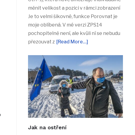
měnit velikost a pozici v rámci zobrazení
Je to velmi šikovné, funkce Porovnat je
moje oblíbená. V mé verzi ZPS14
pochopitelně není, ale kvůli ní se nebudu
přezouvat z
[Read More…]
o
Jak na ostření