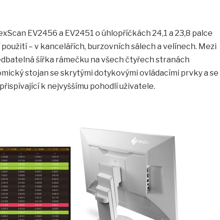
exScan EV2456 a EV2451 o úhlopříčkách 24,1 a 23,8 palce
oužití – v kancelářích, burzovních sálech a velínech. Mezi
edbatelná šířka rámečku na všech čtyřech stranách
mický stojan se skrytými dotykovými ovládacími prvky a se
ispívající k nejvyššímu pohodlí uživatele.