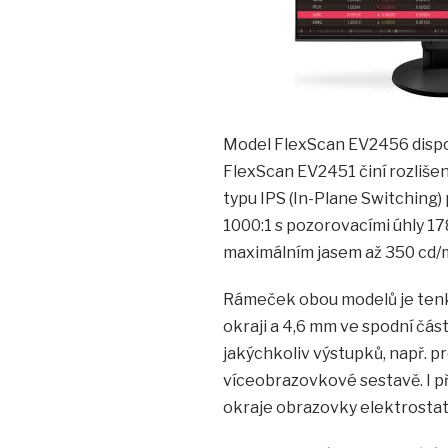
Model FlexScan EV2456 dispon
FlexScan EV2451 činí rozliše
typu IPS (In-Plane Switching)
1000:1 s pozorovacími úhly 1
maximálním jasem až 350 cd/m
Rámeček obou modelů je tenk
okraji a 4,6 mm ve spodní čás
jakýchkoliv výstupků, např. p
víceobrazovkové sestavě. I př
okraje obrazovky elektrostat